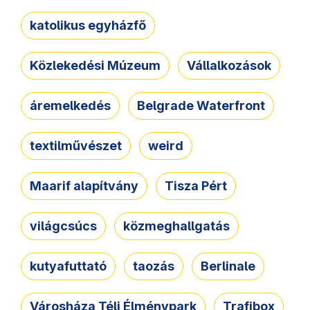
katolikus egyházfő
Közlekedési Múzeum
Vállalkozások
áremelkedés
Belgrade Waterfront
textilművészet
weird
Maarif alapítvány
Tisza Pért
világcsúcs
közmeghallgatás
kutyafuttató
taozás
Berlinale
Városháza Téli Élménypark
Trafibox