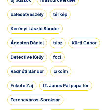
új buszok
második kerület
balesetveszély
térkép
Kerényi László Sándor
Ágoston Dániel
túsz
Kürti Gábor
Detective Kelly
foci
Radnóti Sándor
lakcím
Fekete Zaj
II. János Pál pápa tér
Ferencváros-Soroksár