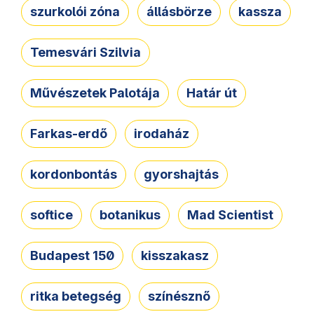
szurkolói zóna
állásbörze
kassza
Temesvári Szilvia
Művészetek Palotája
Határ út
Farkas-erdő
irodaház
kordonbontás
gyorshajtás
softice
botanikus
Mad Scientist
Budapest 150
kisszakasz
ritka betegség
színésznő