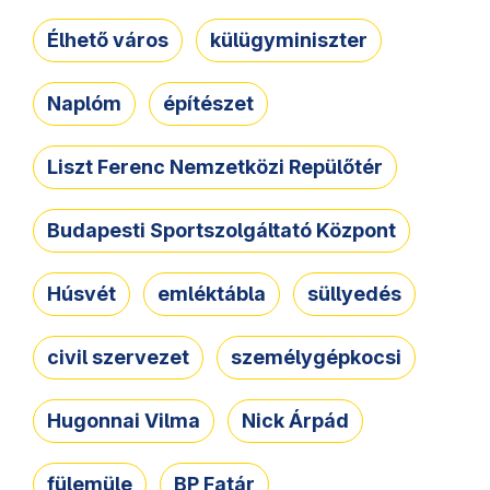
Élhető város
külügyminiszter
Naplóm
építészet
Liszt Ferenc Nemzetközi Repülőtér
Budapesti Sportszolgáltató Központ
Húsvét
emléktábla
süllyedés
civil szervezet
személygépkocsi
Hugonnai Vilma
Nick Árpád
fülemüle
BP Fatár