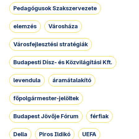
Pedagógusok Szakszervezete
elemzés
Városháza
Városfejlesztési stratégiák
Budapesti Dísz- és Közvilágítási Kft.
levendula
áramátalakító
főpolgármester-jelöltek
Budapest Jövője Fórum
férfiak
Della
Piros Ildikó
UEFA