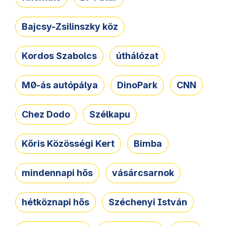
Bajcsy-Zsilinszky köz
Kordos Szabolcs
úthálózat
M0-ás autópálya
DinoPark
CNN
Chez Dodo
Szélkapu
Kőris Közösségi Kert
Bimba
mindennapi hős
vásárcsarnok
hétköznapi hős
Széchenyi István