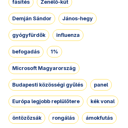
fásítés
Zenélő-kút
Demján Sándor
János-hegy
gyógyfürdők
influenza
befogadás
1%
Microsoft Magyarország
Budapesti közösségi gyűlés
panel
Európa legjobb replülőtere
kék vonal
öntözőzsák
rongálás
ámokfutás