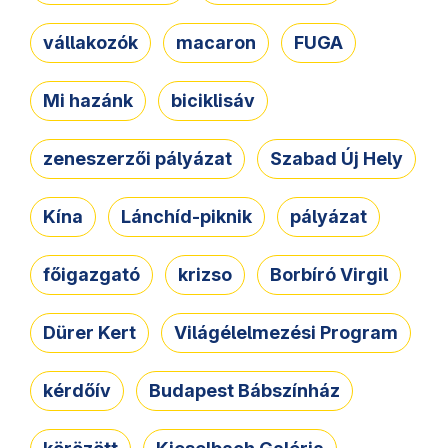
vállakozók
macaron
FUGA
Mi hazánk
biciklisáv
zeneszerzői pályázat
Szabad Új Hely
Kína
Lánchíd-piknik
pályázat
főigazgató
krizso
Borbíró Virgil
Dürer Kert
Világélelmezési Program
kérdőív
Budapest Bábszínház