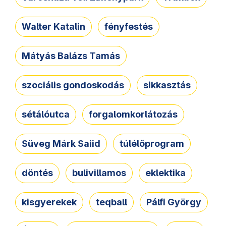
Walter Katalin
fényfestés
Mátyás Balázs Tamás
szociális gondoskodás
sikkasztás
sétálóutca
forgalomkorlátozás
Süveg Márk Saiid
túlélőprogram
döntés
bulivillamos
eklektika
kisgyerekek
teqball
Pálfi György