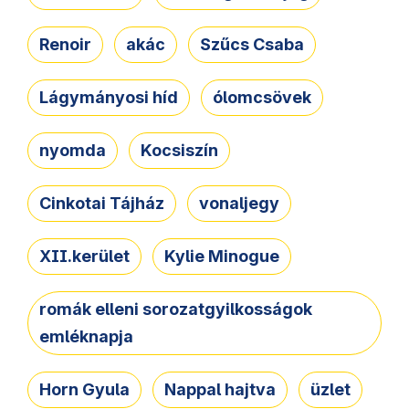
Renoir
akác
Szűcs Csaba
Lágymányosi híd
ólomcsövek
nyomda
Kocsiszín
Cinkotai Tájház
vonaljegy
XII.kerület
Kylie Minogue
romák elleni sorozatgyilkosságok
emléknapja
Horn Gyula
Nappal hajtva
üzlet