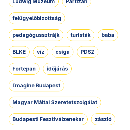
Ludwig Múzeum
Partizán
felügyelőbizottság
pedagógussztrájk
turisták
baba
BLKE
víz
csiga
PDSZ
Fortepan
időjárás
Imagine Budapest
Magyar Máltai Szeretetszolgálat
Budapesti Fesztiválzenekar
zászló