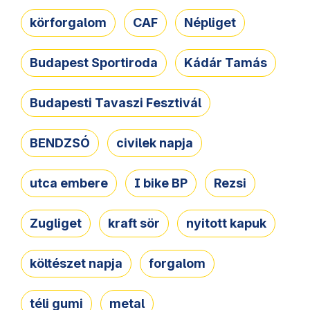
körforgalom
CAF
Népliget
Budapest Sportiroda
Kádár Tamás
Budapesti Tavaszi Fesztivál
BENDZSÓ
civilek napja
utca embere
I bike BP
Rezsi
Zugliget
kraft sör
nyitott kapuk
költészet napja
forgalom
téli gumi
metal