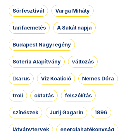
Sörfesztivál
Varga Mihály
tarifaemelés
A Sakál napja
Budapest Nagyregény
Soteria Alapítvány
változás
Ikarus
Víz Koalíció
Nemes Dóra
troli
oktatás
felszólítás
színészek
Jurij Gagarin
1896
látványtervek
energiahatékonyság