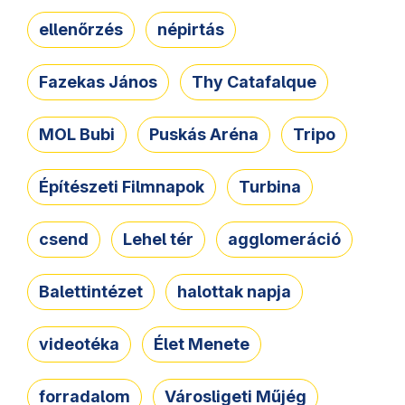
ellenőrzés
népirtás
Fazekas János
Thy Catafalque
MOL Bubi
Puskás Aréna
Tripo
Építészeti Filmnapok
Turbina
csend
Lehel tér
agglomeráció
Balettintézet
halottak napja
videotéka
Élet Menete
forradalom
Városligeti Műjég