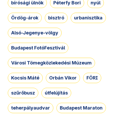
bírósági ülnök
Péterfy Bori
nyúl
Ördög-árok
bisztró
urbanisztika
Alsó-Jegenye-völgy
Budapest FotóFesztivál
Városi Tömegközlekedési Múzeum
Kocsis Máté
Orbán Vikor
FÖRI
szűrőbusz
útfelújítás
teherpályaudvar
Budapest Maraton