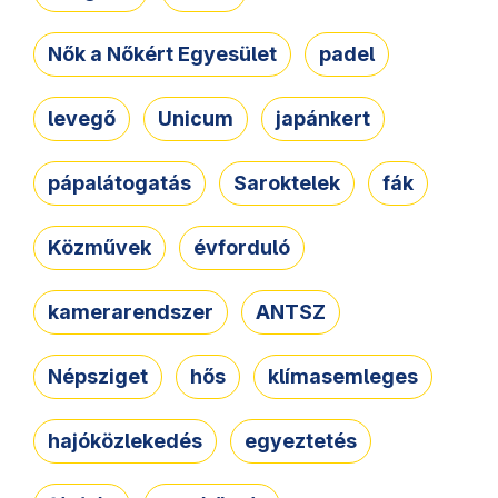
Nők a Nőkért Egyesület
padel
levegő
Unicum
japánkert
pápalátogatás
Saroktelek
fák
Közművek
évforduló
kamerarendszer
ANTSZ
Népsziget
hős
klímasemleges
hajóközlekedés
egyeztetés