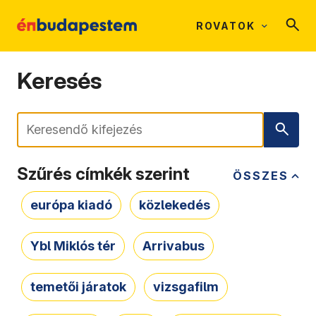
ROVATOK
Keresés
Keresés
Szűrés címkék szerint
ÖSSZES
európa kiadó
közlekedés
Ybl Miklós tér
Arrivabus
temetői járatok
vizsgafilm