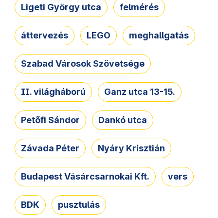
Ligeti György utca
felmérés
áttervezés
LEGO
meghallgatás
Szabad Városok Szövetsége
II. világháború
Ganz utca 13-15.
Petőfi Sándor
Dankó utca
Závada Péter
Nyáry Krisztián
Budapest Vásárcsarnokai Kft.
vers
BDK
pusztulás