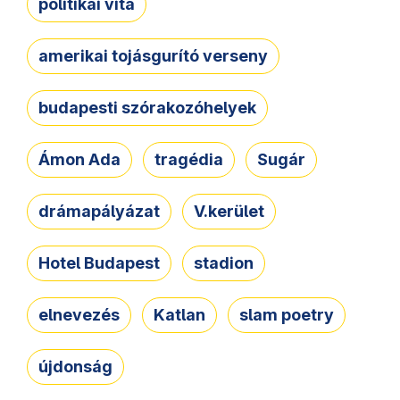
politikai vita
amerikai tojásgurító verseny
budapesti szórakozóhelyek
Ámon Ada
tragédia
Sugár
drámapályázat
V.kerület
Hotel Budapest
stadion
elnevezés
Katlan
slam poetry
újdonság