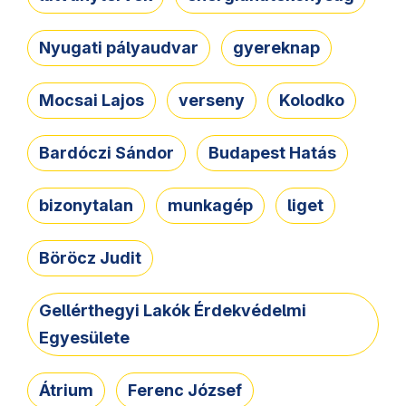
Nyugati pályaudvar
gyereknap
Mocsai Lajos
verseny
Kolodko
Bardóczi Sándor
Budapest Hatás
bizonytalan
munkagép
liget
Böröcz Judit
Gellérthegyi Lakók Érdekvédelmi
Egyesülete
Átrium
Ferenc József