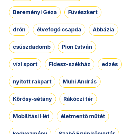
Bereményi Géza
Füvészkert
drón
élvefogó csapda
Abbázia
csúszdadomb
Pion István
vízi sport
Fidesz-székház
edzés
nyitott rakpart
Muhi András
Kőrösy-sétány
Rákóczi tér
Mobilitási Hét
életmentő műtét
kedvezmény
Szabó Ervin könyvtár