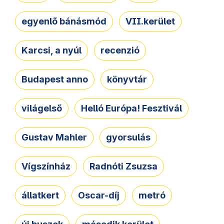
egyenlő bánásmód
VII.kerület
Karcsi, a nyúl
recenzió
Budapest anno
könyvtár
világelső
Helló Európa! Fesztivál
Gustav Mahler
gyorsulás
Vígszínház
Radnóti Zsuzsa
állatkert
Oscar-díj
metró