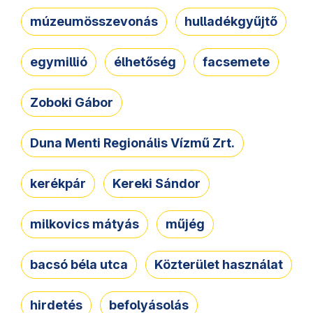
múzeumösszevonás
hulladékgyűjtő
egymillió
élhetőség
facsemete
Zoboki Gábor
Duna Menti Regionális Vízmű Zrt.
kerékpár
Kereki Sándor
milkovics mátyás
műjég
bacsó béla utca
Közterület használat
hirdetés
befolyásolás