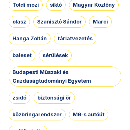
Toldi mozi
sikló
Magyar Közlöny
olasz
Szaniszló Sándor
Marci
Hanga Zoltán
tárlatvezetés
baleset
sérülések
Budapesti Műszaki és
Gazdaságtudományi Egyetem
zsidó
biztonsági őr
közbringarendszer
M0-s autóút