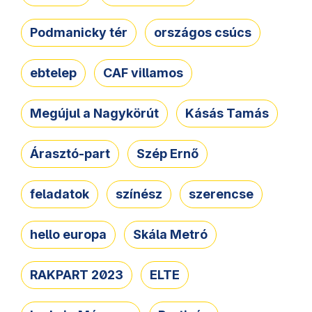
Podmanicky tér
országos csúcs
ebtelep
CAF villamos
Megújul a Nagykörút
Kásás Tamás
Árasztó-part
Szép Ernő
feladatok
színész
szerencse
hello europa
Skála Metró
RAKPART 2023
ELTE