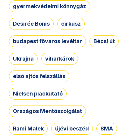
gyermekvédelmi könnygáz
Desirée Bonis
cirkusz
budapest főváros levéltár
Bécsi út
Ukrajna
viharkárok
első ajtós felszállás
Nielsen piackutató
Országos Mentőszolgálat
Rami Malek
újévi beszéd
SMA