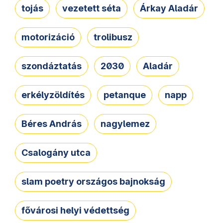
tojás
vezetett séta
Árkay Aladár
motorizáció
trolibusz
szondáztatás
2030
Aladár
erkélyzöldítés
petanque
napp
Béres András
nagylemez
Csalogány utca
slam poetry országos bajnokság
fővárosi helyi védettség