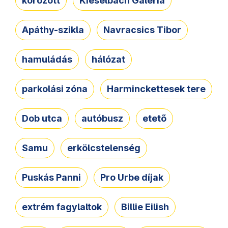
körözött
Kieselbach Galéria
Apáthy-szikla
Navracsics Tibor
hamuládás
hálózat
parkolási zóna
Harminckettesek tere
Dob utca
autóbusz
etető
Samu
erkölcstelenség
Puskás Panni
Pro Urbe díjak
extrém fagylaltok
Billie Eilish