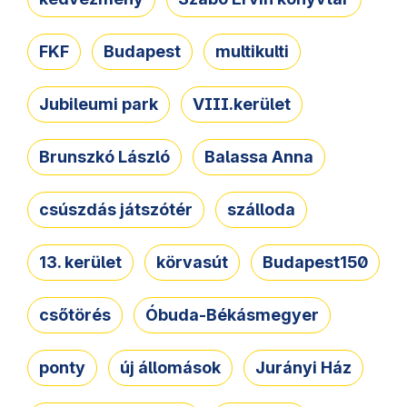
FKF
Budapest
multikulti
Jubileumi park
VIII.kerület
Brunszkó László
Balassa Anna
csúszdás játszótér
szálloda
13. kerület
körvasút
Budapest150
csőtörés
Óbuda-Békásmegyer
ponty
új állomások
Jurányi Ház