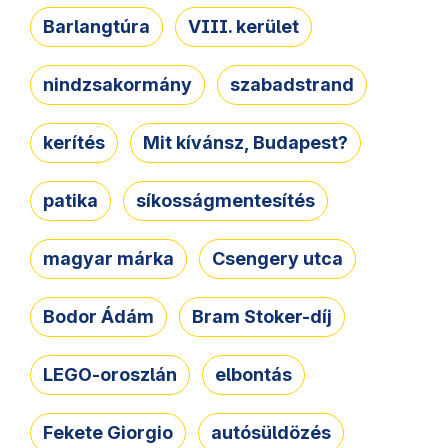
Barlangtúra
VIII. kerület
nindzsakormány
szabadstrand
kerítés
Mit kívánsz, Budapest?
patika
síkosságmentesítés
magyar márka
Csengery utca
Bodor Ádám
Bram Stoker-díj
LEGO-oroszlán
elbontás
Fekete Giorgio
autósüldözés