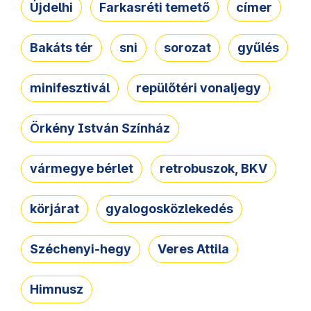
Újdelhi
Farkasréti temető
címer
Bakáts tér
sni
sorozat
gyűlés
minifesztivál
repülőtéri vonaljegy
Örkény István Színház
vármegye bérlet
retrobuszok, BKV
körjárat
gyalogosközlekedés
Széchenyi-hegy
Veres Attila
Himnusz