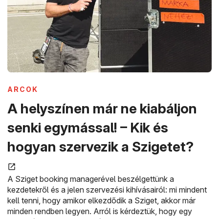
(ÚJ ABLAKBAN NYÍLIK MEG)
ARCOK
A helyszínen már ne kiabáljon
senki egymással! – Kik és
(új 
hogyan szervezik a Szigetet?
A Sziget booking managerével beszélgettünk a
kezdetekről és a jelen szervezési kihívásairól: mi mindent
kell tenni, hogy amikor elkezdődik a Sziget, akkor már
minden rendben legyen. Arról is kérdeztük, hogy egy