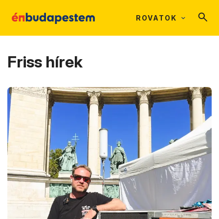
ROVATOK
Friss hírek
(ú