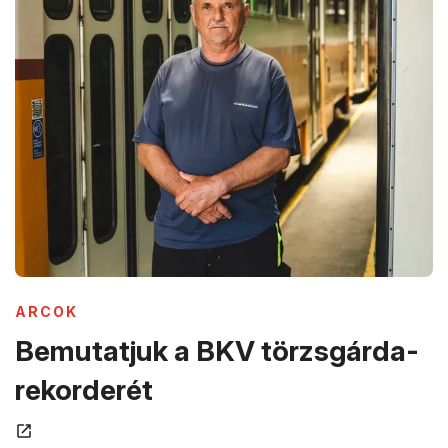
(ÚJ ABLAKBAN NYÍLIK MEG)
ARCOK
Bemutatjuk a BKV törzsgárda-
(új ablakban nyílik meg
rekorderét