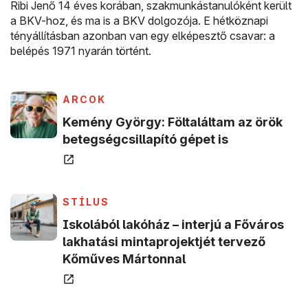
Ribi Jenő 14 éves korában, szakmunkástanulóként került
a BKV-hoz, és ma is a BKV dolgozója. E hétköznapi
tényállításban azonban van egy elképesztő csavar: a
belépés 1971 nyarán történt.
(új ablakban nyílik meg)
(ÚJ ABLAKBAN NYÍLIK MEG)
ARCOK
Kemény György: Föltaláltam az örök
(új ablakban 
betegségcsillapító gépet is
(új ablakban nyílik meg)
(ÚJ ABLAKBAN NYÍLIK MEG)
STÍLUS
Iskolából lakóház – interjú a Főváros
lakhatási mintaprojektjét tervező
(új ablakban nyílik 
Kőműves Mártonnal