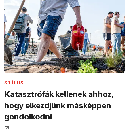
(ÚJ ABLAKBAN NYÍLIK MEG)
STÍLUS
Katasztrófák kellenek ahhoz,
hogy elkezdjünk másképpen
(új ablakban nyílik m
gondolkodni