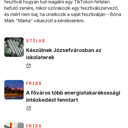
fesztivál hogyan tud reagálni egy TikTokon hirtelen
befutó zenére, mikor szórakozik egy fesztiválszervező,
és miért nem baj, ha unatkozik a saját fesztiválján – Bóna
Márk “Marka” válaszolt a kérdéseinkre.
(új ablakban nyílik meg)
(ÚJ ABLAKBAN NYÍLIK MEG)
STÍLUS
Készülnek Józsefvárosban az
(új ablakban nyílik meg)
iskolaterek
(új ablakban nyílik meg)
(ÚJ ABLAKBAN NYÍLIK MEG)
FRISS
A főváros több energiatakarékossági
(új ablakban nyílik 
intézkedést fenntart
(új ablakban nyílik meg)
(ÚJ ABLAKBAN NYÍLIK MEG)
FRISS