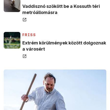
Vaddisznó szökött be a Kossuth téri
(új ablakban nyílik meg)
metróállomásra
(új ablakban nyílik meg)
(ÚJ ABLAKBAN NYÍLIK MEG)
FRISS
Extrém körülmények között dolgoznak
(új ablakban nyílik meg)
a városért
(ú