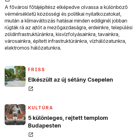
A fővárosi főtájépítész elképedve olvassa a különböző
vérmérsékletű közösségi és politikai nyilatkozatokat,
miután a klímaváltozás hatásai minden eddiginél jobban
rúgták rá az ajtót a mezőgazdaságra, erdeinkre, települési
zöldinfrastruktúránkra, kisvízfolyásainkra, tavainkra,
városainkra, épített infrastruktúránkra, vízhálózatunkra,
elektromos hálózatunkra.
(új ablakban nyílik meg)
(ÚJ ABLAKBAN NYÍLIK MEG)
FRISS
(új ablak
Elkészült az új sétány Csepelen
(új ablakban nyílik meg)
(ÚJ ABLAKBAN NYÍLIK MEG)
KULTÚRA
5 különleges, rejtett templom
(új ablakban nyílik meg)
Budapesten