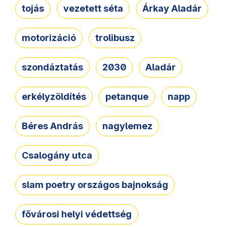
tojás
vezetett séta
Árkay Aladár
motorizáció
trolibusz
szondáztatás
2030
Aladár
erkélyzöldítés
petanque
napp
Béres András
nagylemez
Csalogány utca
slam poetry országos bajnokság
fővárosi helyi védettség