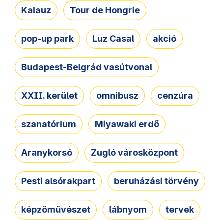
Kalauz
Tour de Hongrie
pop-up park
Luz Casal
akció
Budapest-Belgrád vasútvonal
XXII. kerület
omnibusz
cenzúra
szanatórium
Miyawaki erdő
Aranykorsó
Zugló városközpont
Pesti alsórakpart
beruházási törvény
képzőművészet
lábnyom
tervek