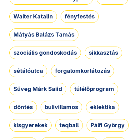
Walter Katalin
fényfestés
Mátyás Balázs Tamás
szociális gondoskodás
sikkasztás
sétálóutca
forgalomkorlátozás
Süveg Márk Saiid
túlélőprogram
döntés
bulivillamos
eklektika
kisgyerekek
teqball
Pálfi György