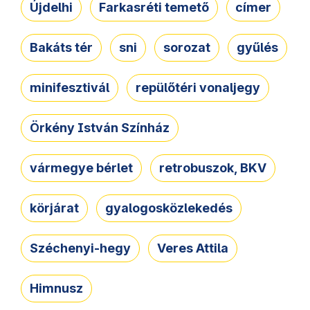
Újdelhi
Farkasréti temető
címer
Bakáts tér
sni
sorozat
gyűlés
minifesztivál
repülőtéri vonaljegy
Örkény István Színház
vármegye bérlet
retrobuszok, BKV
körjárat
gyalogosközlekedés
Széchenyi-hegy
Veres Attila
Himnusz