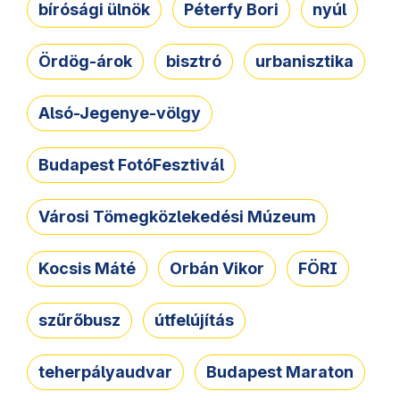
bírósági ülnök
Péterfy Bori
nyúl
Ördög-árok
bisztró
urbanisztika
Alsó-Jegenye-völgy
Budapest FotóFesztivál
Városi Tömegközlekedési Múzeum
Kocsis Máté
Orbán Vikor
FÖRI
szűrőbusz
útfelújítás
teherpályaudvar
Budapest Maraton