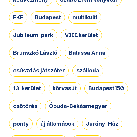
FKF
Budapest
multikulti
Jubileumi park
VIII.kerület
Brunszkó László
Balassa Anna
csúszdás játszótér
szálloda
13. kerület
körvasút
Budapest150
csőtörés
Óbuda-Békásmegyer
ponty
új állomások
Jurányi Ház