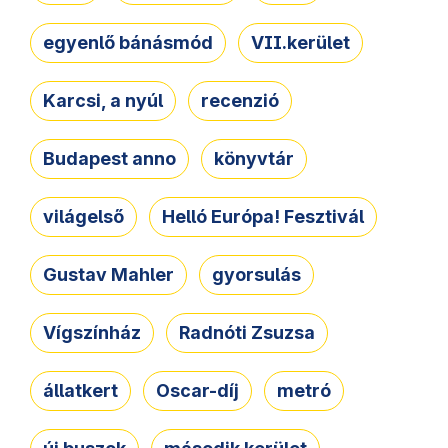
egyenlő bánásmód
VII.kerület
Karcsi, a nyúl
recenzió
Budapest anno
könyvtár
világelső
Helló Európa! Fesztivál
Gustav Mahler
gyorsulás
Vígszínház
Radnóti Zsuzsa
állatkert
Oscar-díj
metró