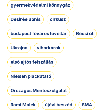
gyermekvédelmi könnygáz
Desirée Bonis
cirkusz
budapest főváros levéltár
Bécsi út
Ukrajna
viharkárok
első ajtós felszállás
Nielsen piackutató
Országos Mentőszolgálat
Rami Malek
újévi beszéd
SMA