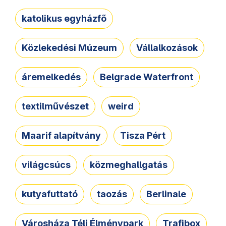
katolikus egyházfő
Közlekedési Múzeum
Vállalkozások
áremelkedés
Belgrade Waterfront
textilművészet
weird
Maarif alapítvány
Tisza Pért
világcsúcs
közmeghallgatás
kutyafuttató
taozás
Berlinale
Városháza Téli Élménypark
Trafibox