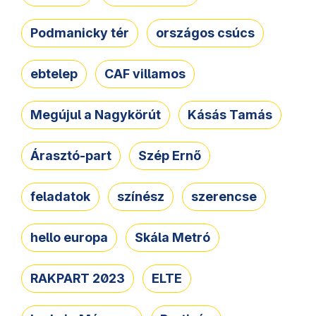
Podmanicky tér
országos csúcs
ebtelep
CAF villamos
Megújul a Nagykörút
Kásás Tamás
Árasztó-part
Szép Ernő
feladatok
színész
szerencse
hello europa
Skála Metró
RAKPART 2023
ELTE