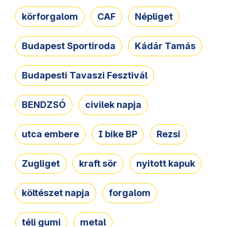
körforgalom
CAF
Népliget
Budapest Sportiroda
Kádár Tamás
Budapesti Tavaszi Fesztivál
BENDZSÓ
civilek napja
utca embere
I bike BP
Rezsi
Zugliget
kraft sör
nyitott kapuk
költészet napja
forgalom
téli gumi
metal