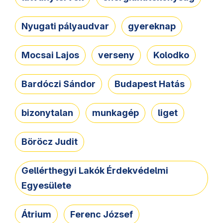
Nyugati pályaudvar
gyereknap
Mocsai Lajos
verseny
Kolodko
Bardóczi Sándor
Budapest Hatás
bizonytalan
munkagép
liget
Böröcz Judit
Gellérthegyi Lakók Érdekvédelmi
Egyesülete
Átrium
Ferenc József