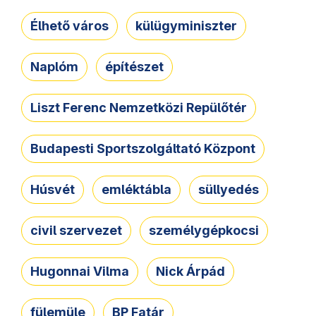
Élhető város
külügyminiszter
Naplóm
építészet
Liszt Ferenc Nemzetközi Repülőtér
Budapesti Sportszolgáltató Központ
Húsvét
emléktábla
süllyedés
civil szervezet
személygépkocsi
Hugonnai Vilma
Nick Árpád
fülemüle
BP Fatár