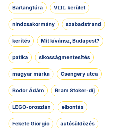
Barlangtúra
VIII. kerület
nindzsakormány
szabadstrand
kerítés
Mit kívánsz, Budapest?
patika
síkosságmentesítés
magyar márka
Csengery utca
Bodor Ádám
Bram Stoker-díj
LEGO-oroszlán
elbontás
Fekete Giorgio
autósüldözés