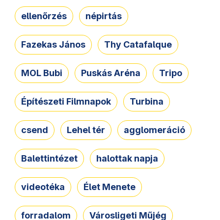
ellenőrzés
népirtás
Fazekas János
Thy Catafalque
MOL Bubi
Puskás Aréna
Tripo
Építészeti Filmnapok
Turbina
csend
Lehel tér
agglomeráció
Balettintézet
halottak napja
videotéka
Élet Menete
forradalom
Városligeti Műjég