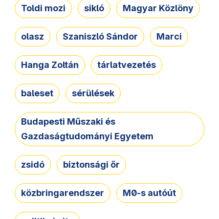
Toldi mozi
sikló
Magyar Közlöny
olasz
Szaniszló Sándor
Marci
Hanga Zoltán
tárlatvezetés
baleset
sérülések
Budapesti Műszaki és
Gazdaságtudományi Egyetem
zsidó
biztonsági őr
közbringarendszer
M0-s autóút