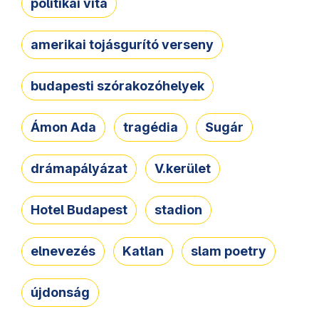
politikai vita
amerikai tojásgurító verseny
budapesti szórakozóhelyek
Ámon Ada
tragédia
Sugár
drámapályázat
V.kerület
Hotel Budapest
stadion
elnevezés
Katlan
slam poetry
újdonság