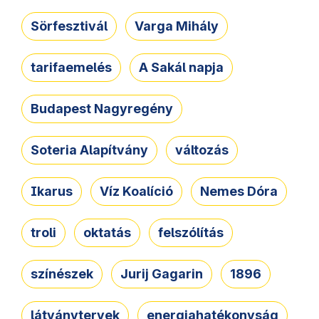
Sörfesztivál
Varga Mihály
tarifaemelés
A Sakál napja
Budapest Nagyregény
Soteria Alapítvány
változás
Ikarus
Víz Koalíció
Nemes Dóra
troli
oktatás
felszólítás
színészek
Jurij Gagarin
1896
látványtervek
energiahatékonyság