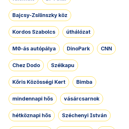
Bajcsy-Zsilinszky köz
Kordos Szabolcs
úthálózat
M0-ás autópálya
DinoPark
CNN
Chez Dodo
Szélkapu
Kőris Közösségi Kert
Bimba
mindennapi hős
vásárcsarnok
hétköznapi hős
Széchenyi István