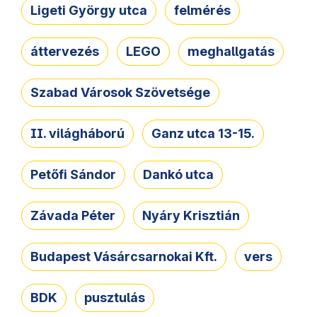
Ligeti György utca
felmérés
áttervezés
LEGO
meghallgatás
Szabad Városok Szövetsége
II. világháború
Ganz utca 13-15.
Petőfi Sándor
Dankó utca
Závada Péter
Nyáry Krisztián
Budapest Vásárcsarnokai Kft.
vers
BDK
pusztulás