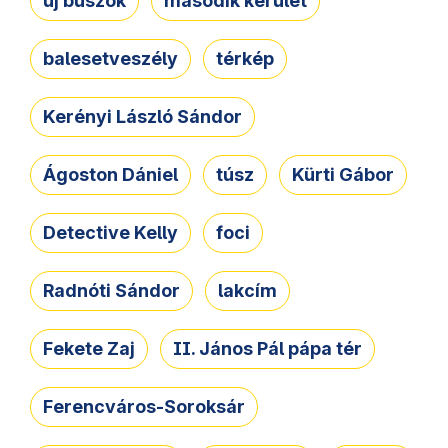
új buszok
második kerület
balesetveszély
térkép
Kerényi László Sándor
Ágoston Dániel
túsz
Kürti Gábor
Detective Kelly
foci
Radnóti Sándor
lakcím
Fekete Zaj
II. János Pál pápa tér
Ferencváros-Soroksár