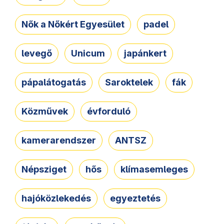
Nők a Nőkért Egyesület
padel
levegő
Unicum
japánkert
pápalátogatás
Saroktelek
fák
Közművek
évforduló
kamerarendszer
ANTSZ
Népsziget
hős
klímasemleges
hajóközlekedés
egyeztetés