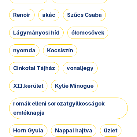
Renoir
akác
Szűcs Csaba
Lágymányosi híd
ólomcsövek
nyomda
Kocsiszín
Cinkotai Tájház
vonaljegy
XII.kerület
Kylie Minogue
romák elleni sorozatgyilkosságok
emléknapja
Horn Gyula
Nappal hajtva
üzlet