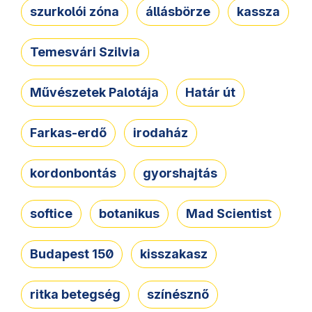
szurkolói zóna
állásbörze
kassza
Temesvári Szilvia
Művészetek Palotája
Határ út
Farkas-erdő
irodaház
kordonbontás
gyorshajtás
softice
botanikus
Mad Scientist
Budapest 150
kisszakasz
ritka betegség
színésznő