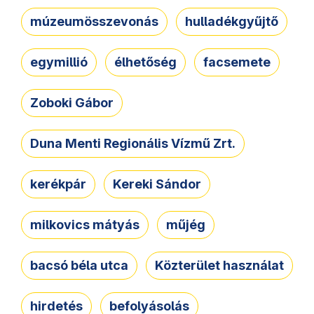
múzeumösszevonás
hulladékgyűjtő
egymillió
élhetőség
facsemete
Zoboki Gábor
Duna Menti Regionális Vízmű Zrt.
kerékpár
Kereki Sándor
milkovics mátyás
műjég
bacsó béla utca
Közterület használat
hirdetés
befolyásolás