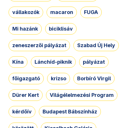
vállakozók
macaron
FUGA
Mi hazánk
biciklisáv
zeneszerzői pályázat
Szabad Új Hely
Kína
Lánchíd-piknik
pályázat
főigazgató
krizso
Borbíró Virgil
Dürer Kert
Világélelmezési Program
kérdőív
Budapest Bábszínház