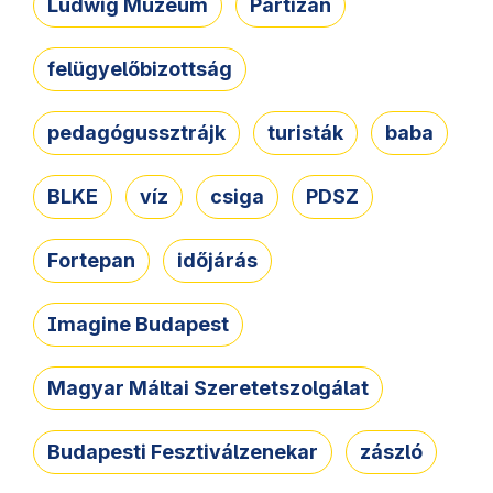
Ludwig Múzeum
Partizán
felügyelőbizottság
pedagógussztrájk
turisták
baba
BLKE
víz
csiga
PDSZ
Fortepan
időjárás
Imagine Budapest
Magyar Máltai Szeretetszolgálat
Budapesti Fesztiválzenekar
zászló