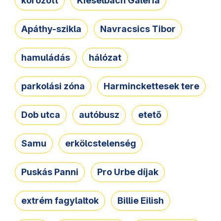
körözött
Kieselbach Galéria
Apáthy-szikla
Navracsics Tibor
hamuládás
hálózat
parkolási zóna
Harminckettesek tere
Dob utca
autóbusz
etető
Samu
erkölcstelenség
Puskás Panni
Pro Urbe díjak
extrém fagylaltok
Billie Eilish