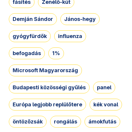
fásítés
Zenélő-kút
Demján Sándor
János-hegy
gyógyfürdők
influenza
befogadás
1%
Microsoft Magyarország
Budapesti közösségi gyűlés
panel
Európa legjobb replülőtere
kék vonal
öntözőzsák
rongálás
ámokfutás