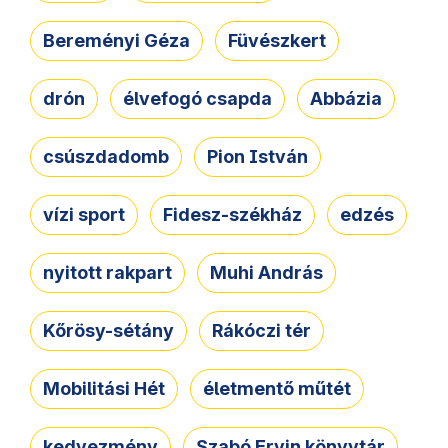
Bereményi Géza
Füvészkert
drón
élvefogó csapda
Abbázia
csúszdadomb
Pion István
vízi sport
Fidesz-székház
edzés
nyitott rakpart
Muhi András
Kőrösy-sétány
Rákóczi tér
Mobilitási Hét
életmentő műtét
kedvezmény
Szabó Ervin könyvtár