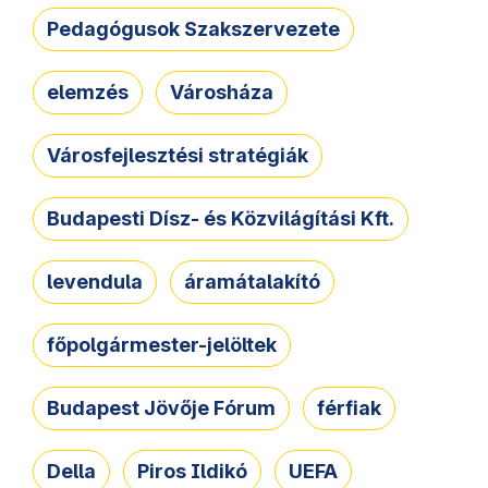
Pedagógusok Szakszervezete
elemzés
Városháza
Városfejlesztési stratégiák
Budapesti Dísz- és Közvilágítási Kft.
levendula
áramátalakító
főpolgármester-jelöltek
Budapest Jövője Fórum
férfiak
Della
Piros Ildikó
UEFA