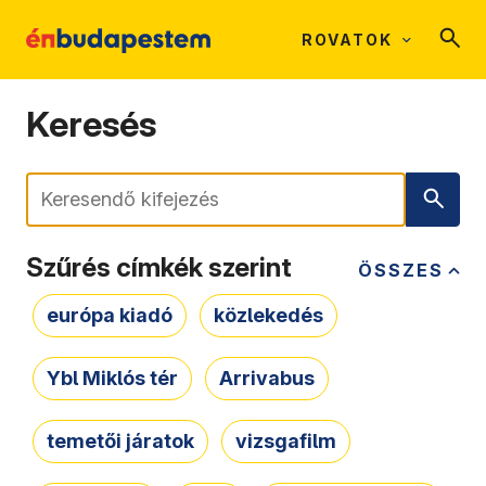
ROVATOK
Keresés
Keresés
Szűrés címkék szerint
ÖSSZES
európa kiadó
közlekedés
Ybl Miklós tér
Arrivabus
temetői járatok
vizsgafilm