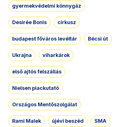
gyermekvédelmi könnygáz
Desirée Bonis
cirkusz
budapest főváros levéltár
Bécsi út
Ukrajna
viharkárok
első ajtós felszállás
Nielsen piackutató
Országos Mentőszolgálat
Rami Malek
újévi beszéd
SMA