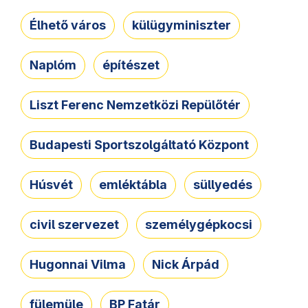
Élhető város
külügyminiszter
Naplóm
építészet
Liszt Ferenc Nemzetközi Repülőtér
Budapesti Sportszolgáltató Központ
Húsvét
emléktábla
süllyedés
civil szervezet
személygépkocsi
Hugonnai Vilma
Nick Árpád
fülemüle
BP Fatár