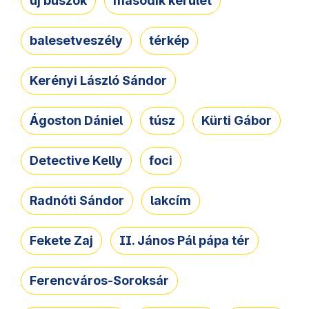
új buszok
második kerület
balesetveszély
térkép
Kerényi László Sándor
Ágoston Dániel
túsz
Kürti Gábor
Detective Kelly
foci
Radnóti Sándor
lakcím
Fekete Zaj
II. János Pál pápa tér
Ferencváros-Soroksár