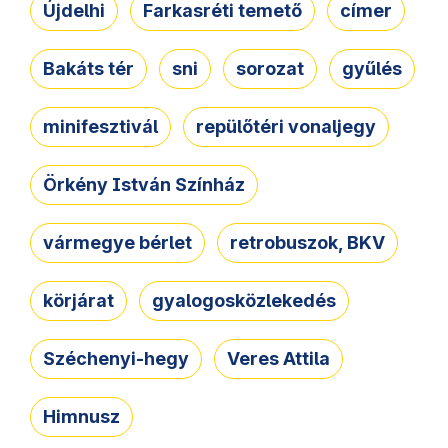
Újdelhi
Farkasréti temető
címer
Bakáts tér
sni
sorozat
gyűlés
minifesztivál
repülőtéri vonaljegy
Örkény István Színház
vármegye bérlet
retrobuszok, BKV
körjárat
gyalogosközlekedés
Széchenyi-hegy
Veres Attila
Himnusz