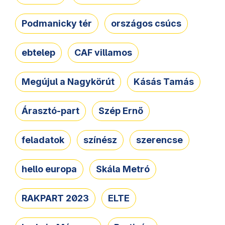
Podmanicky tér
országos csúcs
ebtelep
CAF villamos
Megújul a Nagykörút
Kásás Tamás
Árasztó-part
Szép Ernő
feladatok
színész
szerencse
hello europa
Skála Metró
RAKPART 2023
ELTE