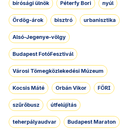
bírósági ülnök
Péterfy Bori
nyúl
Ördög-árok
bisztró
urbanisztika
Alsó-Jegenye-völgy
Budapest FotóFesztivál
Városi Tömegközlekedési Múzeum
Kocsis Máté
Orbán Vikor
FÖRI
szűrőbusz
útfelújítás
teherpályaudvar
Budapest Maraton