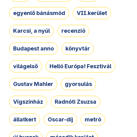
egyenlő bánásmód
VII.kerület
Karcsi, a nyúl
recenzió
Budapest anno
könyvtár
világelső
Helló Európa! Fesztivál
Gustav Mahler
gyorsulás
Vígszínház
Radnóti Zsuzsa
állatkert
Oscar-díj
metró