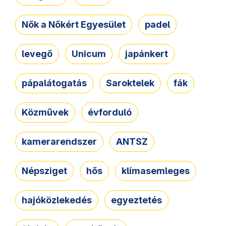
Nők a Nőkért Egyesület
padel
levegő
Unicum
japánkert
pápalátogatás
Saroktelek
fák
Közművek
évforduló
kamerarendszer
ANTSZ
Népsziget
hős
klímasemleges
hajóközlekedés
egyeztetés