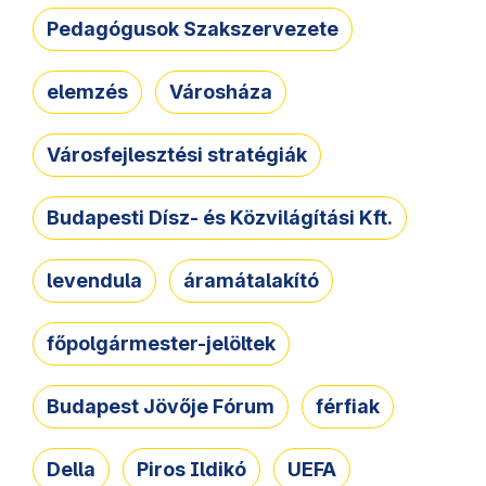
Pedagógusok Szakszervezete
elemzés
Városháza
Városfejlesztési stratégiák
Budapesti Dísz- és Közvilágítási Kft.
levendula
áramátalakító
főpolgármester-jelöltek
Budapest Jövője Fórum
férfiak
Della
Piros Ildikó
UEFA