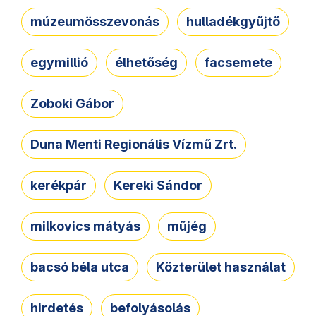
múzeumösszevonás
hulladékgyűjtő
egymillió
élhetőség
facsemete
Zoboki Gábor
Duna Menti Regionális Vízmű Zrt.
kerékpár
Kereki Sándor
milkovics mátyás
műjég
bacsó béla utca
Közterület használat
hirdetés
befolyásolás