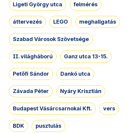
Ligeti György utca
felmérés
áttervezés
LEGO
meghallgatás
Szabad Városok Szövetsége
II. világháború
Ganz utca 13-15.
Petőfi Sándor
Dankó utca
Závada Péter
Nyáry Krisztián
Budapest Vásárcsarnokai Kft.
vers
BDK
pusztulás