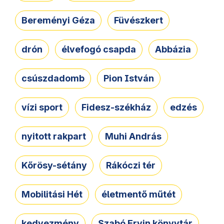
Bereményi Géza
Füvészkert
drón
élvefogó csapda
Abbázia
csúszdadomb
Pion István
vízi sport
Fidesz-székház
edzés
nyitott rakpart
Muhi András
Kőrösy-sétány
Rákóczi tér
Mobilitási Hét
életmentő műtét
kedvezmény
Szabó Ervin könyvtár