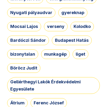
Nyugati pályaudvar
gyereknap
Mocsai Lajos
verseny
Kolodko
Bardóczi Sándor
Budapest Hatás
bizonytalan
munkagép
liget
Böröcz Judit
Gellérthegyi Lakók Érdekvédelmi
Egyesülete
Átrium
Ferenc József