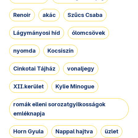
Renoir
akác
Szűcs Csaba
Lágymányosi híd
ólomcsövek
nyomda
Kocsiszín
Cinkotai Tájház
vonaljegy
XII.kerület
Kylie Minogue
romák elleni sorozatgyilkosságok
emléknapja
Horn Gyula
Nappal hajtva
üzlet