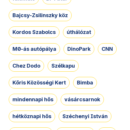
Bajcsy-Zsilinszky köz
Kordos Szabolcs
úthálózat
M0-ás autópálya
DinoPark
CNN
Chez Dodo
Szélkapu
Kőris Közösségi Kert
Bimba
mindennapi hős
vásárcsarnok
hétköznapi hős
Széchenyi István