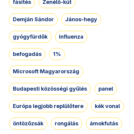
fásítés
Zenélő-kút
Demján Sándor
János-hegy
gyógyfürdők
influenza
befogadás
1%
Microsoft Magyarország
Budapesti közösségi gyűlés
panel
Európa legjobb replülőtere
kék vonal
öntözőzsák
rongálás
ámokfutás