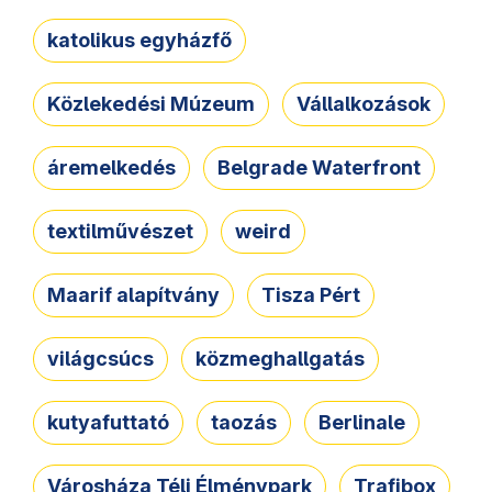
katolikus egyházfő
Közlekedési Múzeum
Vállalkozások
áremelkedés
Belgrade Waterfront
textilművészet
weird
Maarif alapítvány
Tisza Pért
világcsúcs
közmeghallgatás
kutyafuttató
taozás
Berlinale
Városháza Téli Élménypark
Trafibox