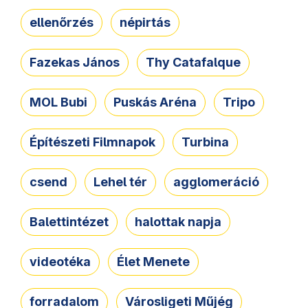
ellenőrzés
népirtás
Fazekas János
Thy Catafalque
MOL Bubi
Puskás Aréna
Tripo
Építészeti Filmnapok
Turbina
csend
Lehel tér
agglomeráció
Balettintézet
halottak napja
videotéka
Élet Menete
forradalom
Városligeti Műjég