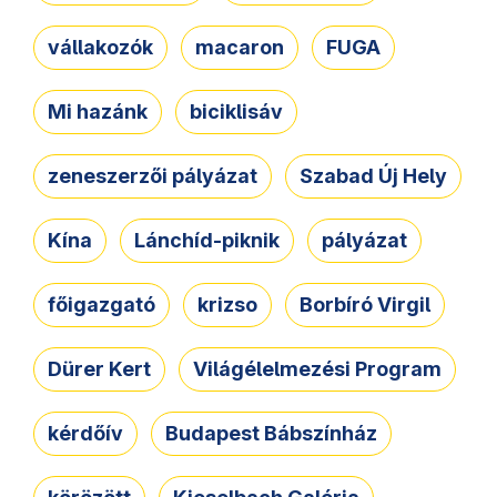
vállakozók
macaron
FUGA
Mi hazánk
biciklisáv
zeneszerzői pályázat
Szabad Új Hely
Kína
Lánchíd-piknik
pályázat
főigazgató
krizso
Borbíró Virgil
Dürer Kert
Világélelmezési Program
kérdőív
Budapest Bábszínház