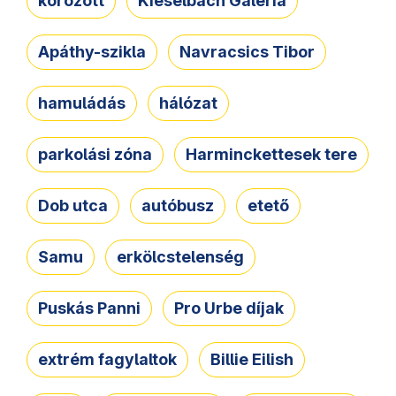
körözött
Kieselbach Galéria
Apáthy-szikla
Navracsics Tibor
hamuládás
hálózat
parkolási zóna
Harminckettesek tere
Dob utca
autóbusz
etető
Samu
erkölcstelenség
Puskás Panni
Pro Urbe díjak
extrém fagylaltok
Billie Eilish