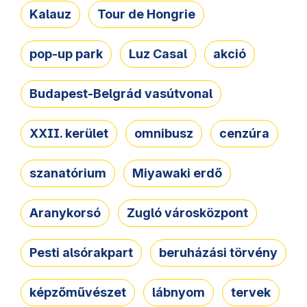
Kalauz
Tour de Hongrie
pop-up park
Luz Casal
akció
Budapest-Belgrád vasútvonal
XXII. kerület
omnibusz
cenzúra
szanatórium
Miyawaki erdő
Aranykorsó
Zugló városközpont
Pesti alsórakpart
beruházási törvény
képzőművészet
lábnyom
tervek