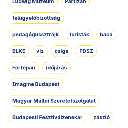
Ludwig Múzeum
Partizán
felügyelőbizottság
pedagógussztrájk
turisták
baba
BLKE
víz
csiga
PDSZ
Fortepan
időjárás
Imagine Budapest
Magyar Máltai Szeretetszolgálat
Budapesti Fesztiválzenekar
zászló