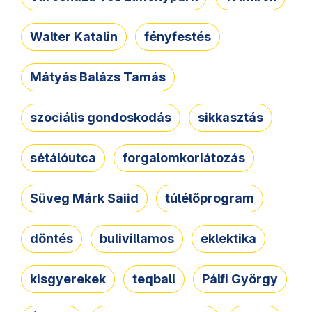
Walter Katalin
fényfestés
Mátyás Balázs Tamás
szociális gondoskodás
sikkasztás
sétálóutca
forgalomkorlátozás
Süveg Márk Saiid
túlélőprogram
döntés
bulivillamos
eklektika
kisgyerekek
teqball
Pálfi György