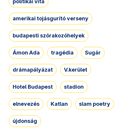
politikai vita
amerikai tojásgurító verseny
budapesti szórakozóhelyek
Ámon Ada
tragédia
Sugár
drámapályázat
V.kerület
Hotel Budapest
stadion
elnevezés
Katlan
slam poetry
újdonság