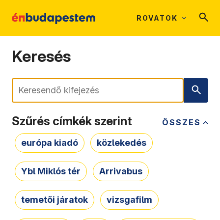
ROVATOK
Keresés
Keresés
Szűrés címkék szerint
ÖSSZES
európa kiadó
közlekedés
Ybl Miklós tér
Arrivabus
temetői járatok
vizsgafilm