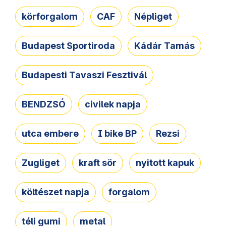
körforgalom
CAF
Népliget
Budapest Sportiroda
Kádár Tamás
Budapesti Tavaszi Fesztivál
BENDZSÓ
civilek napja
utca embere
I bike BP
Rezsi
Zugliget
kraft sör
nyitott kapuk
költészet napja
forgalom
téli gumi
metal