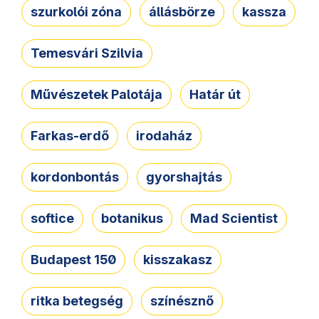
szurkolói zóna
állásbörze
kassza
Temesvári Szilvia
Művészetek Palotája
Határ út
Farkas-erdő
irodaház
kordonbontás
gyorshajtás
softice
botanikus
Mad Scientist
Budapest 150
kisszakasz
ritka betegség
színésznő