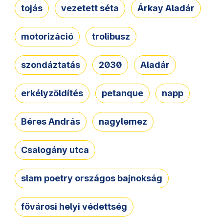
tojás
vezetett séta
Árkay Aladár
motorizáció
trolibusz
szondáztatás
2030
Aladár
erkélyzöldítés
petanque
napp
Béres András
nagylemez
Csalogány utca
slam poetry országos bajnokság
fővárosi helyi védettség