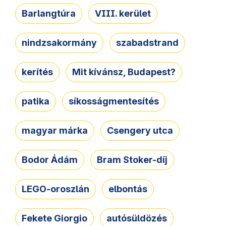
Barlangtúra
VIII. kerület
nindzsakormány
szabadstrand
kerítés
Mit kívánsz, Budapest?
patika
síkosságmentesítés
magyar márka
Csengery utca
Bodor Ádám
Bram Stoker-díj
LEGO-oroszlán
elbontás
Fekete Giorgio
autósüldözés