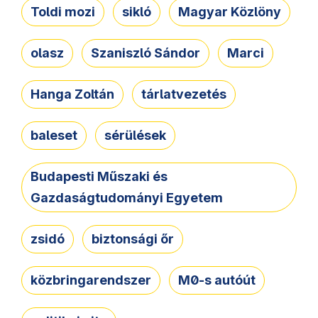
Toldi mozi
sikló
Magyar Közlöny
olasz
Szaniszló Sándor
Marci
Hanga Zoltán
tárlatvezetés
baleset
sérülések
Budapesti Műszaki és
Gazdaságtudományi Egyetem
zsidó
biztonsági őr
közbringarendszer
M0-s autóút