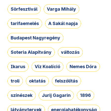
Sörfesztivál
Varga Mihály
tarifaemelés
A Sakál napja
Budapest Nagyregény
Soteria Alapítvány
változás
Ikarus
Víz Koalíció
Nemes Dóra
troli
oktatás
felszólítás
színészek
Jurij Gagarin
1896
látványtervek
energiahatékonyság