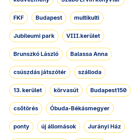
FKF
Budapest
multikulti
Jubileumi park
VIII.kerület
Brunszkó László
Balassa Anna
csúszdás játszótér
szálloda
13. kerület
körvasút
Budapest150
csőtörés
Óbuda-Békásmegyer
ponty
új állomások
Jurányi Ház