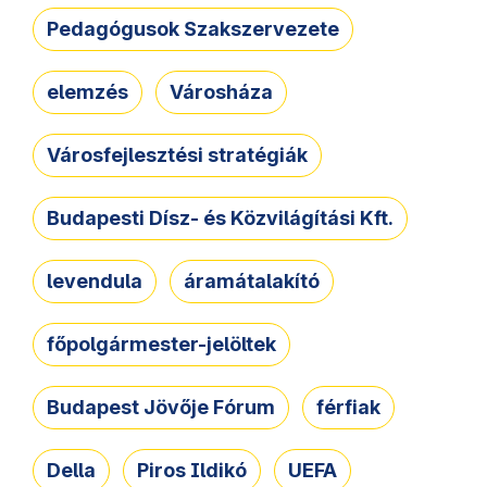
Pedagógusok Szakszervezete
elemzés
Városháza
Városfejlesztési stratégiák
Budapesti Dísz- és Közvilágítási Kft.
levendula
áramátalakító
főpolgármester-jelöltek
Budapest Jövője Fórum
férfiak
Della
Piros Ildikó
UEFA