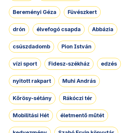
Bereményi Géza
Füvészkert
drón
élvefogó csapda
Abbázia
csúszdadomb
Pion István
vízi sport
Fidesz-székház
edzés
nyitott rakpart
Muhi András
Kőrösy-sétány
Rákóczi tér
Mobilitási Hét
életmentő műtét
kedvezmény
Szabó Ervin könyvtár