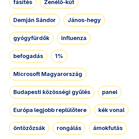
fásítés
Zenélő-kút
Demján Sándor
János-hegy
gyógyfürdők
influenza
befogadás
1%
Microsoft Magyarország
Budapesti közösségi gyűlés
panel
Európa legjobb replülőtere
kék vonal
öntözőzsák
rongálás
ámokfutás