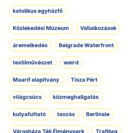
katolikus egyházfő
Közlekedési Múzeum
Vállalkozások
áremelkedés
Belgrade Waterfront
textilművészet
weird
Maarif alapítvány
Tisza Pért
világcsúcs
közmeghallgatás
kutyafuttató
taozás
Berlinale
Városháza Téli Élménypark
Trafibox