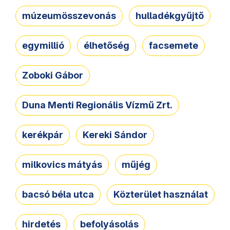
múzeumösszevonás
hulladékgyűjtő
egymillió
élhetőség
facsemete
Zoboki Gábor
Duna Menti Regionális Vízmű Zrt.
kerékpár
Kereki Sándor
milkovics mátyás
műjég
bacsó béla utca
Közterület használat
hirdetés
befolyásolás