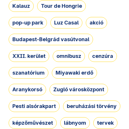
Kalauz
Tour de Hongrie
pop-up park
Luz Casal
akció
Budapest-Belgrád vasútvonal
XXII. kerület
omnibusz
cenzúra
szanatórium
Miyawaki erdő
Aranykorsó
Zugló városközpont
Pesti alsórakpart
beruházási törvény
képzőművészet
lábnyom
tervek