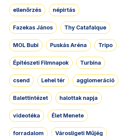
ellenőrzés
népirtás
Fazekas János
Thy Catafalque
MOL Bubi
Puskás Aréna
Tripo
Építészeti Filmnapok
Turbina
csend
Lehel tér
agglomeráció
Balettintézet
halottak napja
videotéka
Élet Menete
forradalom
Városligeti Műjég