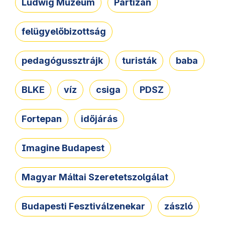
Ludwig Múzeum
Partizán
felügyelőbizottság
pedagógussztrájk
turisták
baba
BLKE
víz
csiga
PDSZ
Fortepan
időjárás
Imagine Budapest
Magyar Máltai Szeretetszolgálat
Budapesti Fesztiválzenekar
zászló