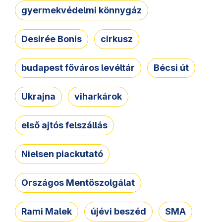
gyermekvédelmi könnygáz
Desirée Bonis
cirkusz
budapest főváros levéltár
Bécsi út
Ukrajna
viharkárok
első ajtós felszállás
Nielsen piackutató
Országos Mentőszolgálat
Rami Malek
újévi beszéd
SMA