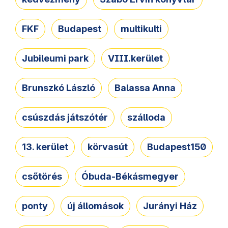
FKF
Budapest
multikulti
Jubileumi park
VIII.kerület
Brunszkó László
Balassa Anna
csúszdás játszótér
szálloda
13. kerület
körvasút
Budapest150
csőtörés
Óbuda-Békásmegyer
ponty
új állomások
Jurányi Ház