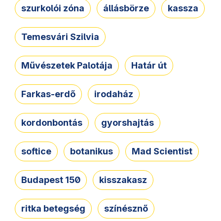
szurkolói zóna
állásbörze
kassza
Temesvári Szilvia
Művészetek Palotája
Határ út
Farkas-erdő
irodaház
kordonbontás
gyorshajtás
softice
botanikus
Mad Scientist
Budapest 150
kisszakasz
ritka betegség
színésznő