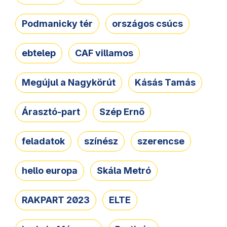
Podmanicky tér
országos csúcs
ebtelep
CAF villamos
Megújul a Nagykörút
Kásás Tamás
Árasztó-part
Szép Ernő
feladatok
színész
szerencse
hello europa
Skála Metró
RAKPART 2023
ELTE