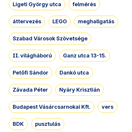
Ligeti György utca
felmérés
áttervezés
LEGO
meghallgatás
Szabad Városok Szövetsége
II. világháború
Ganz utca 13-15.
Petőfi Sándor
Dankó utca
Závada Péter
Nyáry Krisztián
Budapest Vásárcsarnokai Kft.
vers
BDK
pusztulás