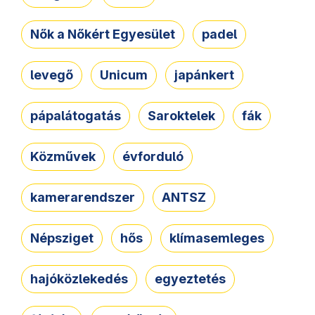
Nők a Nőkért Egyesület
padel
levegő
Unicum
japánkert
pápalátogatás
Saroktelek
fák
Közművek
évforduló
kamerarendszer
ANTSZ
Népsziget
hős
klímasemleges
hajóközlekedés
egyeztetés