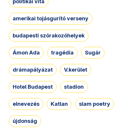
politikai vita
amerikai tojásgurító verseny
budapesti szórakozóhelyek
Ámon Ada
tragédia
Sugár
drámapályázat
V.kerület
Hotel Budapest
stadion
elnevezés
Katlan
slam poetry
újdonság