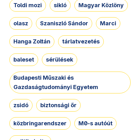
Toldi mozi
sikló
Magyar Közlöny
olasz
Szaniszló Sándor
Marci
Hanga Zoltán
tárlatvezetés
baleset
sérülések
Budapesti Műszaki és
Gazdaságtudományi Egyetem
zsidó
biztonsági őr
közbringarendszer
M0-s autóút