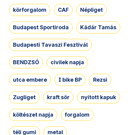
körforgalom
CAF
Népliget
Budapest Sportiroda
Kádár Tamás
Budapesti Tavaszi Fesztivál
BENDZSÓ
civilek napja
utca embere
I bike BP
Rezsi
Zugliget
kraft sör
nyitott kapuk
költészet napja
forgalom
téli gumi
metal