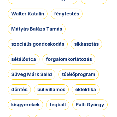
Walter Katalin
fényfestés
Mátyás Balázs Tamás
szociális gondoskodás
sikkasztás
sétálóutca
forgalomkorlátozás
Süveg Márk Saiid
túlélőprogram
döntés
bulivillamos
eklektika
kisgyerekek
teqball
Pálfi György