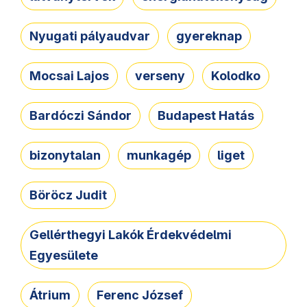
Nyugati pályaudvar
gyereknap
Mocsai Lajos
verseny
Kolodko
Bardóczi Sándor
Budapest Hatás
bizonytalan
munkagép
liget
Böröcz Judit
Gellérthegyi Lakók Érdekvédelmi
Egyesülete
Átrium
Ferenc József