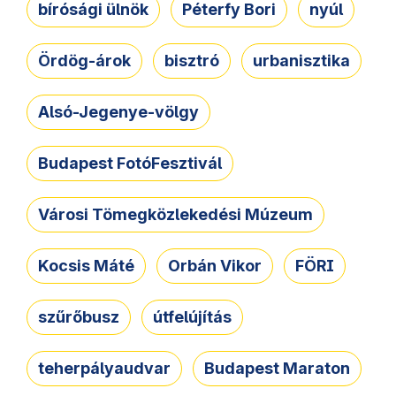
bírósági ülnök
Péterfy Bori
nyúl
Ördög-árok
bisztró
urbanisztika
Alsó-Jegenye-völgy
Budapest FotóFesztivál
Városi Tömegközlekedési Múzeum
Kocsis Máté
Orbán Vikor
FÖRI
szűrőbusz
útfelújítás
teherpályaudvar
Budapest Maraton