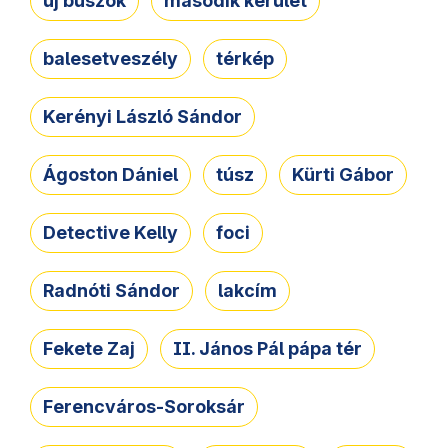
új buszok
második kerület
balesetveszély
térkép
Kerényi László Sándor
Ágoston Dániel
túsz
Kürti Gábor
Detective Kelly
foci
Radnóti Sándor
lakcím
Fekete Zaj
II. János Pál pápa tér
Ferencváros-Soroksár