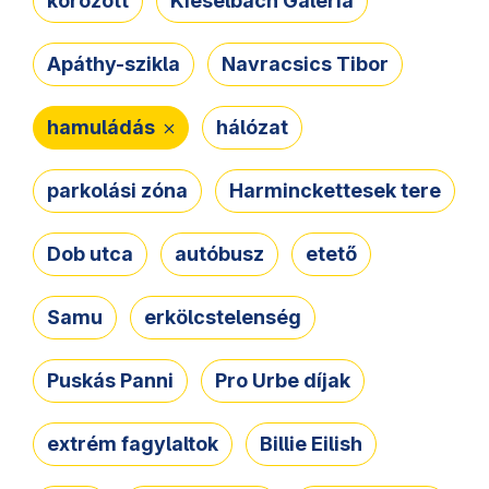
körözött
Kieselbach Galéria
Apáthy-szikla
Navracsics Tibor
hamuládás
hálózat
parkolási zóna
Harminckettesek tere
Dob utca
autóbusz
etető
Samu
erkölcstelenség
Puskás Panni
Pro Urbe díjak
extrém fagylaltok
Billie Eilish