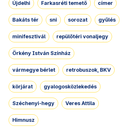
Újdelhi
Farkasréti temető
címer
Bakáts tér
sni
sorozat
gyűlés
minifesztivál
repülőtéri vonaljegy
Örkény István Színház
vármegye bérlet
retrobuszok, BKV
körjárat
gyalogosközlekedés
Széchenyi-hegy
Veres Attila
Himnusz