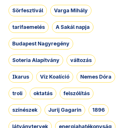
Sörfesztivál
Varga Mihály
tarifaemelés
A Sakál napja
Budapest Nagyregény
Soteria Alapítvány
változás
Ikarus
Víz Koalíció
Nemes Dóra
troli
oktatás
felszólítás
színészek
Jurij Gagarin
1896
látványtervek
energiahatékonyság