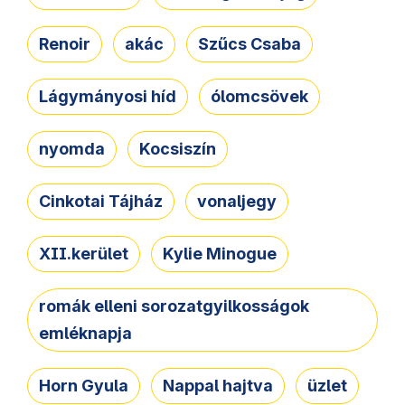
Renoir
akác
Szűcs Csaba
Lágymányosi híd
ólomcsövek
nyomda
Kocsiszín
Cinkotai Tájház
vonaljegy
XII.kerület
Kylie Minogue
romák elleni sorozatgyilkosságok
emléknapja
Horn Gyula
Nappal hajtva
üzlet