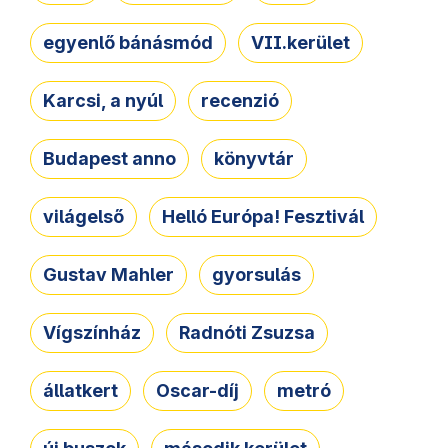
egyenlő bánásmód
VII.kerület
Karcsi, a nyúl
recenzió
Budapest anno
könyvtár
világelső
Helló Európa! Fesztivál
Gustav Mahler
gyorsulás
Vígszínház
Radnóti Zsuzsa
állatkert
Oscar-díj
metró