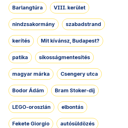
Barlangtúra
VIII. kerület
nindzsakormány
szabadstrand
kerítés
Mit kívánsz, Budapest?
patika
síkosságmentesítés
magyar márka
Csengery utca
Bodor Ádám
Bram Stoker-díj
LEGO-oroszlán
elbontás
Fekete Giorgio
autósüldözés