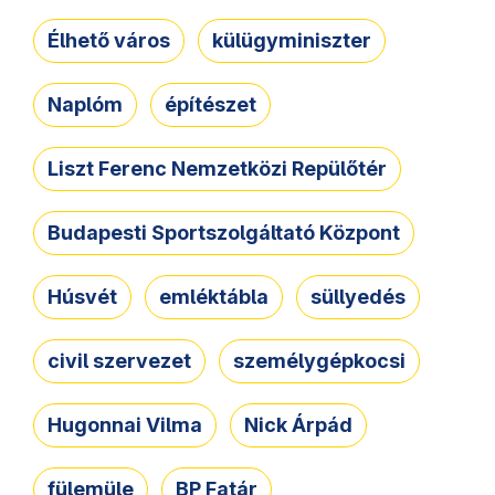
Élhető város
külügyminiszter
Naplóm
építészet
Liszt Ferenc Nemzetközi Repülőtér
Budapesti Sportszolgáltató Központ
Húsvét
emléktábla
süllyedés
civil szervezet
személygépkocsi
Hugonnai Vilma
Nick Árpád
fülemüle
BP Fatár