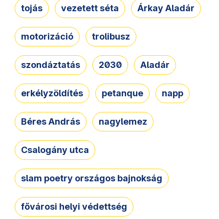
tojás
vezetett séta
Árkay Aladár
motorizáció
trolibusz
szondáztatás
2030
Aladár
erkélyzöldítés
petanque
napp
Béres András
nagylemez
Csalogány utca
slam poetry országos bajnokság
fővárosi helyi védettség