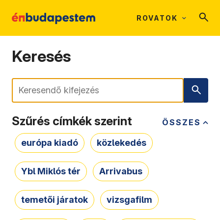
ROVATOK
Keresés
Keresés
Szűrés címkék szerint
ÖSSZES
európa kiadó
közlekedés
Ybl Miklós tér
Arrivabus
temetői járatok
vizsgafilm