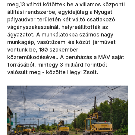
meg,13 váltót kötöttek be a villamos központi
állítási rendszerbe, egyidejűleg a Nyugati
pályaudvar területén két váltó csatlakozó
vágányszakaszainál, helyreállították az
ágyazatot. A munkálatokba számos nagy
munkagép, vasútüzemi és közúti járművet
vontunk be, 180 szakember
közreműködésével. A beruházás a MÁV saját
forrásából, mintegy 3 milliárd forintból
valósult meg - közölte Hegyi Zsolt.