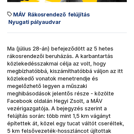
MÁV
Rákosrendező
felújítás
Nyugati pályaudvar
Ma (július 28-án) befejeződött az 5 hetes
rákosrendezői beruházás. A karbantartás
közlekedésszakmai célja az volt, hogy
megbízhatóbbá, kiszámíthatóbbá váljon az itt
közlekedő vonatok menetrendje és
megelőzhető legyen a műszaki
meghibásodások jelentős része - közölte
Facebook oldalán Hegyi Zsolt, a MÁV
vezérigazgatója. A bejegyzés szerint a
felújítás során: több mint 1,5 km vágányt
építettek át, közel egy tucat váltót cseréltek,
5 km felsővezeték-hosszláncot újítottak