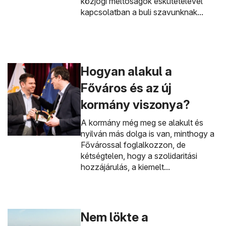
közjogi méltóságok eskütételével
kapcsolatban a buli szavunknak...
Hogyan alakul a
Főváros és az új
kormány viszonya?
A kormány még meg se alakult és
nyilván más dolga is van, minthogy a
Fővárossal foglalkozzon, de
kétségtelen, hogy a szolidaritási
hozzájárulás, a kiemelt...
Nem lökte a