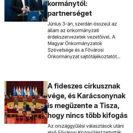
kormánytól:
partnerséget
Június 3-án, szerdán összeül az
állam az önkormányzati
érdekszervezetek vezetőivel. A
Magyar Önkormányzatok
Szövetsége és a Fővárosi
Önkormányzat sajtótájékoztatót...
A fideszes cirkusznak
vége, és Karácsonynak
is megüzente a Tisza,
hogy nincs több kifogás
Az országgyűlési választások utáni
első Fővárosi Közgyűlést tartották,