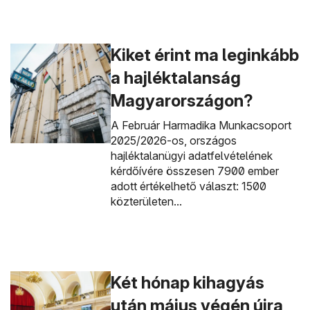
Kiket érint ma leginkább
a hajléktalanság
Magyarországon?
A Február Harmadika Munkacsoport
2025/2026-os, országos
hajléktalanügyi adatfelvételének
kérdőívére összesen 7900 ember
adott értékelhető választ: 1500
közterületen...
Két hónap kihagyás
után május végén újra