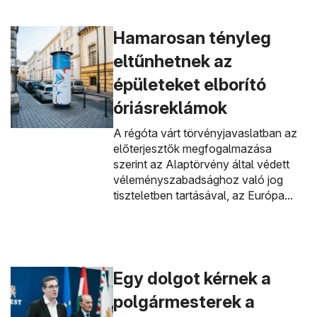
Hamarosan tényleg
eltűnhetnek az
épületeket elborító
óriásreklámok
A régóta várt törvényjavaslatban az
előterjesztők megfogalmazása
szerint az Alaptörvény által védett
véleményszabadsághoz való jog
tiszteletben tartásával, az Európa...
Egy dolgot kérnek a
polgármesterek a