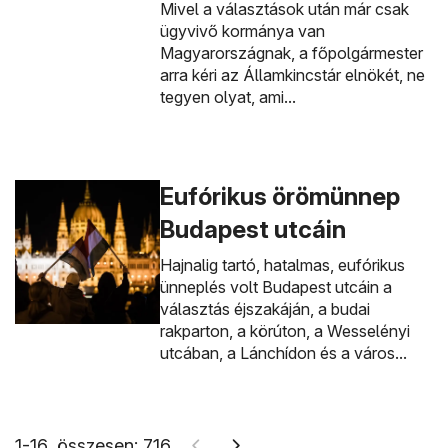
Mivel a választások után már csak
ügyvivő kormánya van
Magyarországnak, a főpolgármester
arra kéri az Államkincstár elnökét, ne
tegyen olyat, ami...
Eufórikus örömünnep
Budapest utcáin
Hajnalig tartó, hatalmas, eufórikus
ünneplés volt Budapest utcáin a
választás éjszakáján, a budai
rakparton, a körúton, a Wesselényi
utcában, a Lánchídon és a város...
1-16, összesen: 716