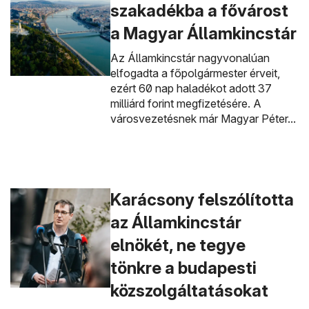
szakadékba a fővárost
a Magyar Államkincstár
Az Államkincstár nagyvonalúan
elfogadta a főpolgármester érveit,
ezért 60 nap haladékot adott 37
milliárd forint megfizetésére. A
városvezetésnek már Magyar Péter...
Karácsony felszólította
az Államkincstár
elnökét, ne tegye
tönkre a budapesti
közszolgáltatásokat