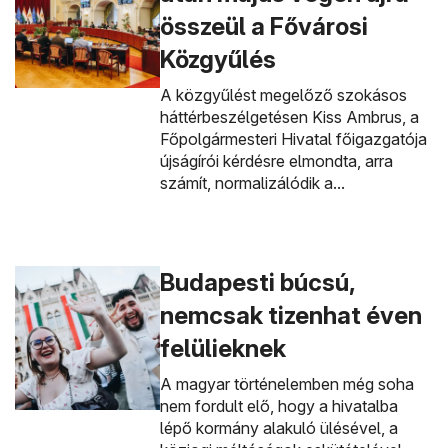
összeül a Fővárosi
Közgyűlés
A közgyűlést megelőző szokásos
háttérbeszélgetésen Kiss Ambrus, a
Főpolgármesteri Hivatal főigazgatója
újságírói kérdésre elmondta, arra
számít, normalizálódik a...
Budapesti búcsú,
nemcsak tizenhat éven
felülieknek
A magyar történelemben még soha
nem fordult elő, hogy a hivatalba
lépő kormány alakuló ülésével, a