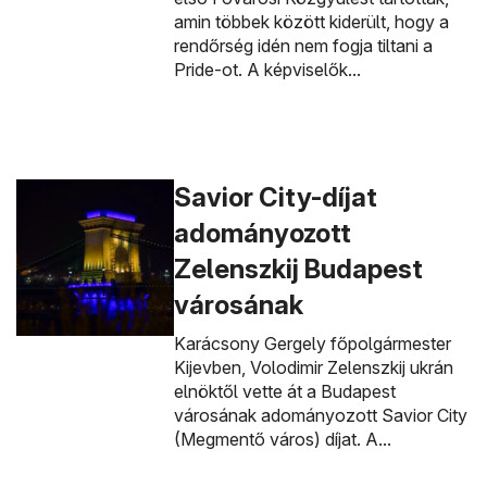
amin többek között kiderült, hogy a
rendőrség idén nem fogja tiltani a
Pride-ot. A képviselők...
Savior City-díjat
adományozott
Zelenszkij Budapest
városának
Karácsony Gergely főpolgármester
Kijevben, Volodimir Zelenszkij ukrán
elnöktől vette át a Budapest
városának adományozott Savior City
(Megmentő város) díjat. A...