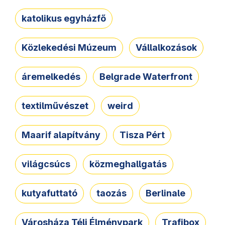
katolikus egyházfő
Közlekedési Múzeum
Vállalkozások
áremelkedés
Belgrade Waterfront
textilművészet
weird
Maarif alapítvány
Tisza Pért
világcsúcs
közmeghallgatás
kutyafuttató
taozás
Berlinale
Városháza Téli Élménypark
Trafibox