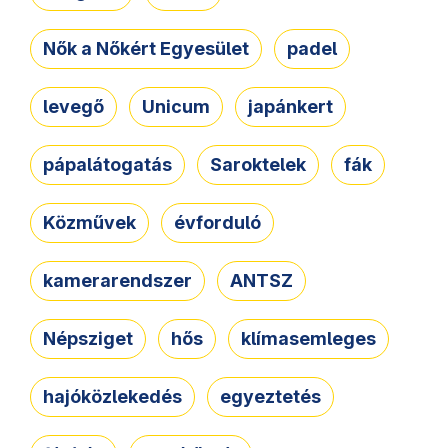
Nők a Nőkért Egyesület
padel
levegő
Unicum
japánkert
pápalátogatás
Saroktelek
fák
Közművek
évforduló
kamerarendszer
ANTSZ
Népsziget
hős
klímasemleges
hajóközlekedés
egyeztetés