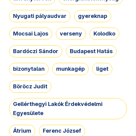
Nyugati pályaudvar
gyereknap
Mocsai Lajos
verseny
Kolodko
Bardóczi Sándor
Budapest Hatás
bizonytalan
munkagép
liget
Böröcz Judit
Gellérthegyi Lakók Érdekvédelmi
Egyesülete
Átrium
Ferenc József