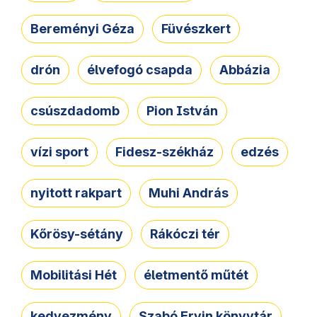
Bereményi Géza
Füvészkert
drón
élvefogó csapda
Abbázia
csúszdadomb
Pion István
vízi sport
Fidesz-székház
edzés
nyitott rakpart
Muhi András
Kőrösy-sétány
Rákóczi tér
Mobilitási Hét
életmentő műtét
kedvezmény
Szabó Ervin könyvtár