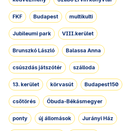
FKF
Budapest
multikulti
Jubileumi park
VIII.kerület
Brunszkó László
Balassa Anna
csúszdás játszótér
szálloda
13. kerület
körvasút
Budapest150
csőtörés
Óbuda-Békásmegyer
ponty
új állomások
Jurányi Ház