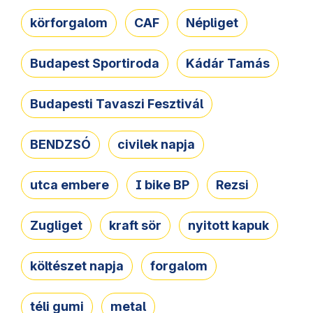
körforgalom
CAF
Népliget
Budapest Sportiroda
Kádár Tamás
Budapesti Tavaszi Fesztivál
BENDZSÓ
civilek napja
utca embere
I bike BP
Rezsi
Zugliget
kraft sör
nyitott kapuk
költészet napja
forgalom
téli gumi
metal