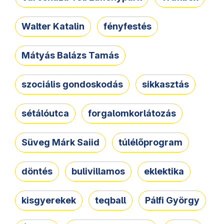
Walter Katalin
fényfestés
Mátyás Balázs Tamás
szociális gondoskodás
sikkasztás
sétálóutca
forgalomkorlátozás
Süveg Márk Saiid
túlélőprogram
döntés
bulivillamos
eklektika
kisgyerekek
teqball
Pálfi György