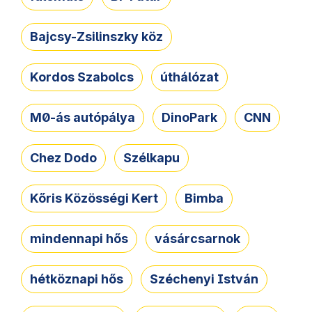
Bajcsy-Zsilinszky köz
Kordos Szabolcs
úthálózat
M0-ás autópálya
DinoPark
CNN
Chez Dodo
Szélkapu
Kőris Közösségi Kert
Bimba
mindennapi hős
vásárcsarnok
hétköznapi hős
Széchenyi István