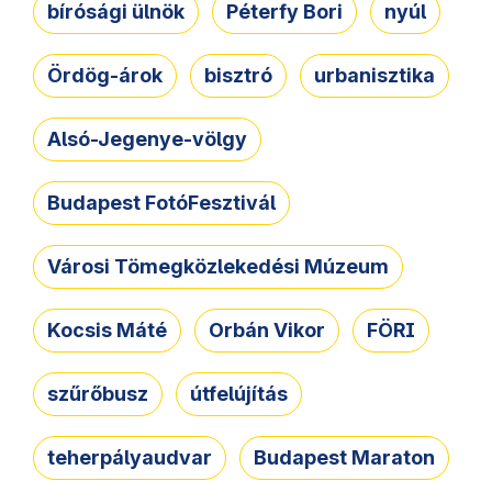
bírósági ülnök
Péterfy Bori
nyúl
Ördög-árok
bisztró
urbanisztika
Alsó-Jegenye-völgy
Budapest FotóFesztivál
Városi Tömegközlekedési Múzeum
Kocsis Máté
Orbán Vikor
FÖRI
szűrőbusz
útfelújítás
teherpályaudvar
Budapest Maraton