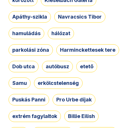
körözött
Kieselbach Galéria
Apáthy-szikla
Navracsics Tibor
hamuládás
hálózat
parkolási zóna
Harminckettesek tere
Dob utca
autóbusz
etető
Samu
erkölcstelenség
Puskás Panni
Pro Urbe díjak
extrém fagylaltok
Billie Eilish