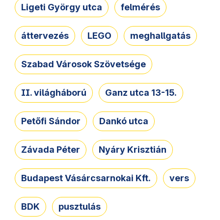
Ligeti György utca
felmérés
áttervezés
LEGO
meghallgatás
Szabad Városok Szövetsége
II. világháború
Ganz utca 13-15.
Petőfi Sándor
Dankó utca
Závada Péter
Nyáry Krisztián
Budapest Vásárcsarnokai Kft.
vers
BDK
pusztulás