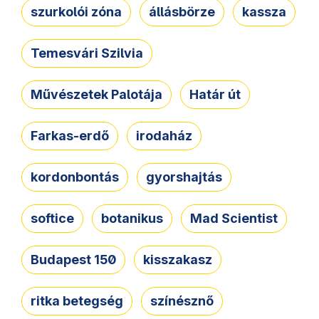
szurkolói zóna
állásbörze
kassza
Temesvári Szilvia
Művészetek Palotája
Határ út
Farkas-erdő
irodaház
kordonbontás
gyorshajtás
softice
botanikus
Mad Scientist
Budapest 150
kisszakasz
ritka betegség
színésznő