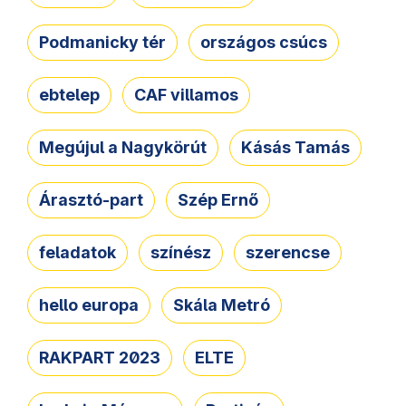
Podmanicky tér
országos csúcs
ebtelep
CAF villamos
Megújul a Nagykörút
Kásás Tamás
Árasztó-part
Szép Ernő
feladatok
színész
szerencse
hello europa
Skála Metró
RAKPART 2023
ELTE