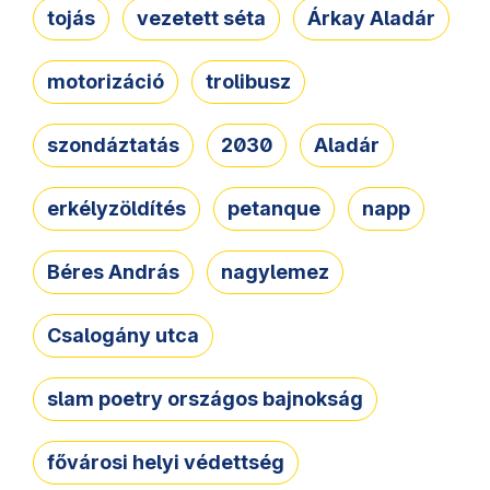
tojás
vezetett séta
Árkay Aladár
motorizáció
trolibusz
szondáztatás
2030
Aladár
erkélyzöldítés
petanque
napp
Béres András
nagylemez
Csalogány utca
slam poetry országos bajnokság
fővárosi helyi védettség