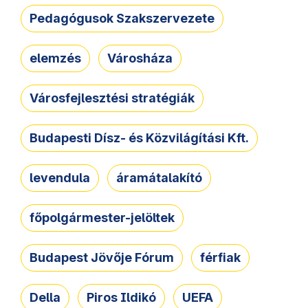
Pedagógusok Szakszervezete
elemzés
Városháza
Városfejlesztési stratégiák
Budapesti Dísz- és Közvilágítási Kft.
levendula
áramátalakító
főpolgármester-jelöltek
Budapest Jövője Fórum
férfiak
Della
Piros Ildikó
UEFA