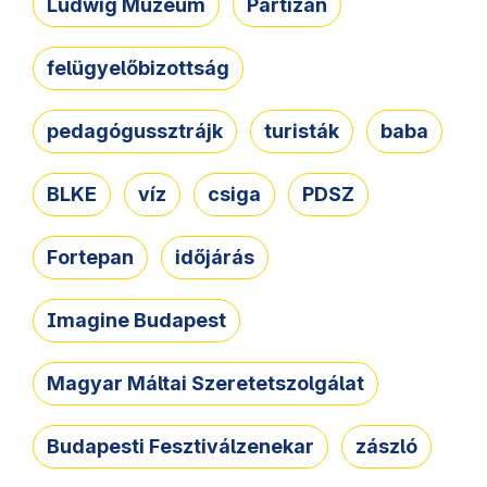
Ludwig Múzeum
Partizán
felügyelőbizottság
pedagógussztrájk
turisták
baba
BLKE
víz
csiga
PDSZ
Fortepan
időjárás
Imagine Budapest
Magyar Máltai Szeretetszolgálat
Budapesti Fesztiválzenekar
zászló