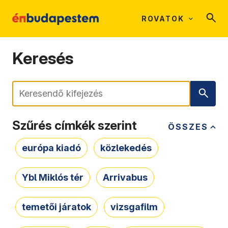
ROVATOK
Keresés
Keresés
Szűrés címkék szerint
ÖSSZES
európa kiadó
közlekedés
Ybl Miklós tér
Arrivabus
temetői járatok
vizsgafilm