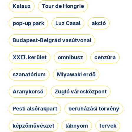
Kalauz
Tour de Hongrie
pop-up park
Luz Casal
akció
Budapest-Belgrád vasútvonal
XXII. kerület
omnibusz
cenzúra
szanatórium
Miyawaki erdő
Aranykorsó
Zugló városközpont
Pesti alsórakpart
beruházási törvény
képzőművészet
lábnyom
tervek