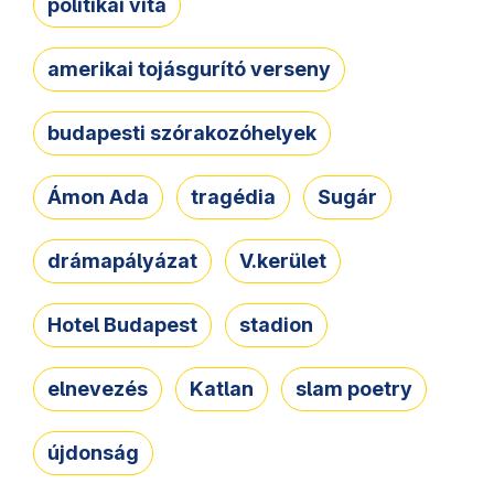
politikai vita
amerikai tojásgurító verseny
budapesti szórakozóhelyek
Ámon Ada
tragédia
Sugár
drámapályázat
V.kerület
Hotel Budapest
stadion
elnevezés
Katlan
slam poetry
újdonság