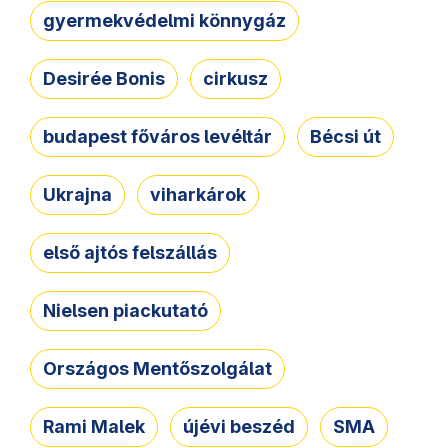
gyermekvédelmi könnygáz
Desirée Bonis
cirkusz
budapest főváros levéltár
Bécsi út
Ukrajna
viharkárok
első ajtós felszállás
Nielsen piackutató
Országos Mentőszolgálat
Rami Malek
újévi beszéd
SMA