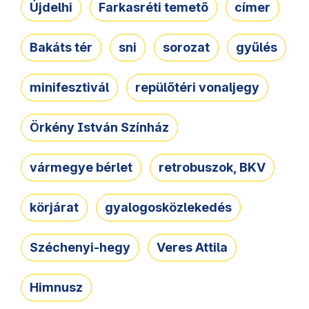
Újdelhi
Farkasréti temető
címer
Bakáts tér
sni
sorozat
gyűlés
minifesztivál
repülőtéri vonaljegy
Örkény István Színház
vármegye bérlet
retrobuszok, BKV
körjárat
gyalogosközlekedés
Széchenyi-hegy
Veres Attila
Himnusz