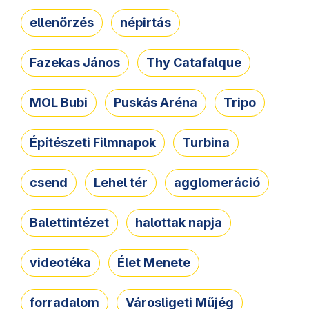
ellenőrzés
népirtás
Fazekas János
Thy Catafalque
MOL Bubi
Puskás Aréna
Tripo
Építészeti Filmnapok
Turbina
csend
Lehel tér
agglomeráció
Balettintézet
halottak napja
videotéka
Élet Menete
forradalom
Városligeti Műjég