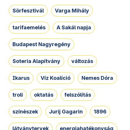
Sörfesztivál
Varga Mihály
tarifaemelés
A Sakál napja
Budapest Nagyregény
Soteria Alapítvány
változás
Ikarus
Víz Koalíció
Nemes Dóra
troli
oktatás
felszólítás
színészek
Jurij Gagarin
1896
látványtervek
energiahatékonyság