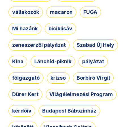
vállakozók
macaron
FUGA
Mi hazánk
biciklisáv
zeneszerzői pályázat
Szabad Új Hely
Kína
Lánchíd-piknik
pályázat
főigazgató
krizso
Borbíró Virgil
Dürer Kert
Világélelmezési Program
kérdőív
Budapest Bábszínház