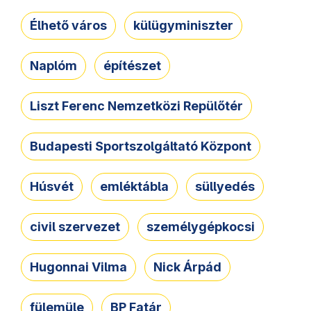
Élhető város
külügyminiszter
Naplóm
építészet
Liszt Ferenc Nemzetközi Repülőtér
Budapesti Sportszolgáltató Központ
Húsvét
emléktábla
süllyedés
civil szervezet
személygépkocsi
Hugonnai Vilma
Nick Árpád
fülemüle
BP Fatár