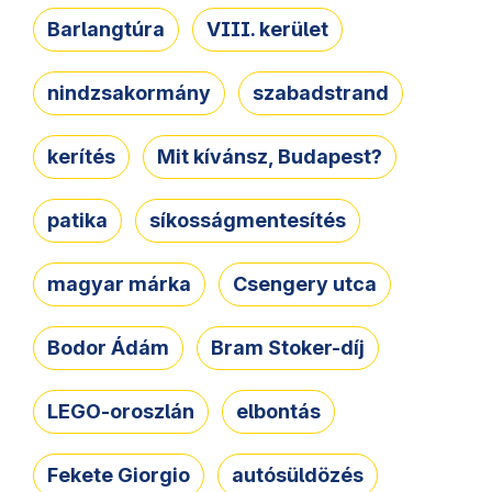
Barlangtúra
VIII. kerület
nindzsakormány
szabadstrand
kerítés
Mit kívánsz, Budapest?
patika
síkosságmentesítés
magyar márka
Csengery utca
Bodor Ádám
Bram Stoker-díj
LEGO-oroszlán
elbontás
Fekete Giorgio
autósüldözés