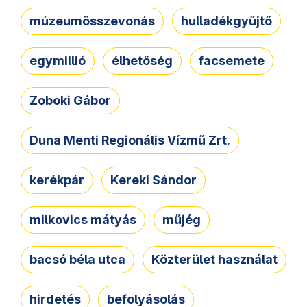
múzeumösszevonás
hulladékgyűjtő
egymillió
élhetőség
facsemete
Zoboki Gábor
Duna Menti Regionális Vízmű Zrt.
kerékpár
Kereki Sándor
milkovics mátyás
műjég
bacsó béla utca
Közterület használat
hirdetés
befolyásolás