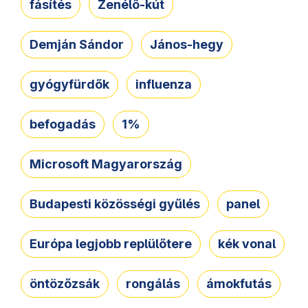
fásítés
Zenélő-kút
Demján Sándor
János-hegy
gyógyfürdők
influenza
befogadás
1%
Microsoft Magyarország
Budapesti közösségi gyűlés
panel
Európa legjobb replülőtere
kék vonal
öntözőzsák
rongálás
ámokfutás