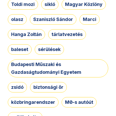
Toldi mozi
sikló
Magyar Közlöny
olasz
Szaniszló Sándor
Marci
Hanga Zoltán
tárlatvezetés
baleset
sérülések
Budapesti Műszaki és
Gazdaságtudományi Egyetem
zsidó
biztonsági őr
közbringarendszer
M0-s autóút