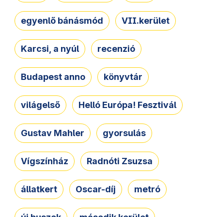
egyenlő bánásmód
VII.kerület
Karcsi, a nyúl
recenzió
Budapest anno
könyvtár
világelső
Helló Európa! Fesztivál
Gustav Mahler
gyorsulás
Vígszínház
Radnóti Zsuzsa
állatkert
Oscar-díj
metró