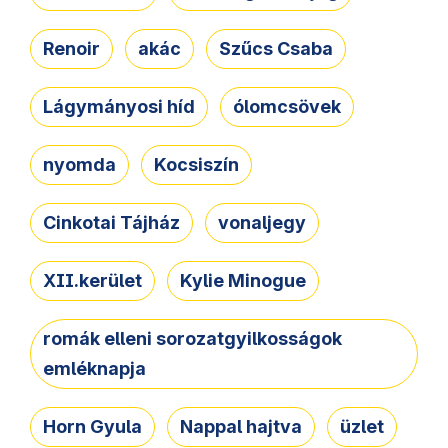
Renoir
akác
Szűcs Csaba
Lágymányosi híd
ólomcsövek
nyomda
Kocsiszín
Cinkotai Tájház
vonaljegy
XII.kerület
Kylie Minogue
romák elleni sorozatgyilkosságok
emléknapja
Horn Gyula
Nappal hajtva
üzlet