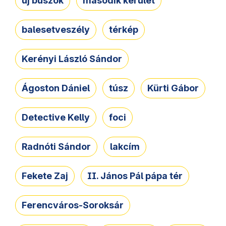
új buszok
második kerület
balesetveszély
térkép
Kerényi László Sándor
Ágoston Dániel
túsz
Kürti Gábor
Detective Kelly
foci
Radnóti Sándor
lakcím
Fekete Zaj
II. János Pál pápa tér
Ferencváros-Soroksár