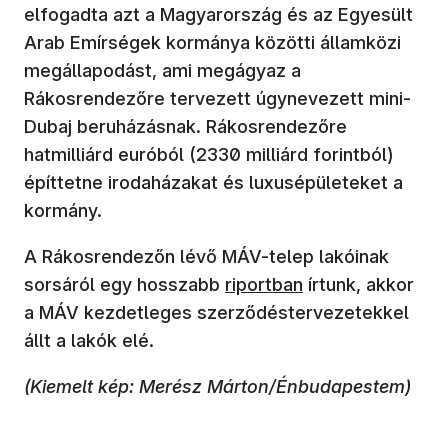
elfogadta azt a Magyarország és az Egyesült
Arab Emírségek kormánya közötti államközi
megállapodást, ami megágyaz a
Rákosrendezőre tervezett úgynevezett mini-
Dubaj beruházásnak. Rákosrendezőre
hatmilliárd euróból (2330 milliárd forintból)
építtetne irodaházakat és luxusépületeket a
kormány.
A Rákosrendezőn lévő MÁV-telep lakóinak
sorsáról egy hosszabb
riportban
írtunk, akkor
a MÁV kezdetleges szerződéstervezetekkel
állt a lakók elé.
(Kiemelt kép: Merész Márton/Énbudapestem)