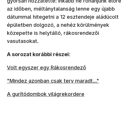
gyorsan hozzátette: inkább ne rohanjunk előre
az időben, méltánytalanság lenne egy újabb
dátummal hitegetni a 12 esztendeje aládúcolt
épületben dolgozó, a nehéz körülmények
közepette is helytálló, rákosrendezői
vasutasokat.
A sorozat korábbi részei:
Volt egyszer egy Rákosrendező
"Mindez azonban csak terv maradt..."
A gurítódombok világrekordere