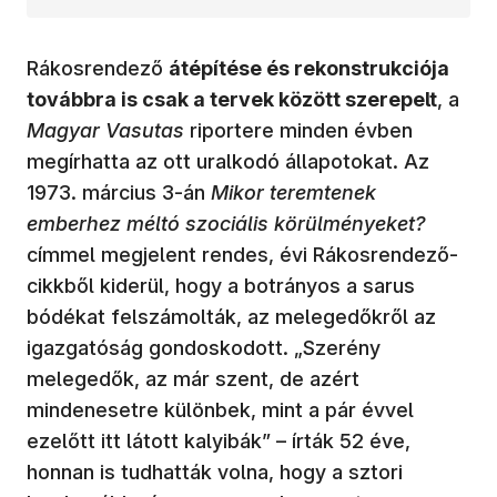
Rákosrendező
átépítése és rekonstrukciója
továbbra is csak a tervek között szerepelt
, a
Magyar Vasutas
riportere minden évben
megírhatta az ott uralkodó állapotokat. Az
1973. március 3-án
Mikor teremtenek
emberhez méltó szociális körülményeket?
címmel megjelent rendes, évi Rákosrendező-
cikkből kiderül, hogy a botrányos a sarus
bódékat felszámolták, az melegedőkről az
igazgatóság gondoskodott. „Szerény
melegedők, az már szent, de azért
mindenesetre különbek, mint a pár évvel
ezelőtt itt látott kalyibák” – írták 52 éve,
honnan is tudhatták volna, hogy a sztori