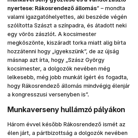
nyertese: Rákosrendező állomás
” – mondta
valami igazgatóhelyettes, aki beszéde végén
szólította Szászt a színpadra, és átadott neki
egy vörös zászlót. A kocsimester
megköszönte, kiszáradt torka miatt alig bírta
hozzátenni hogy „igyekszünk”, de az újság
másnap azt írta, hogy „Szász György
kocsimester, a dolgozók nevében még
lelkesebb, még jobb munkát ígért és fogadta,
hogy Rákosrendező állomás mindvégig élenjár
a kongresszusi versenyben is”.
Munkaverseny hullámzó pályákon
Három évvel később Rákosrendező ismét az
élen járt, a pártbizottság a dolgozók nevében