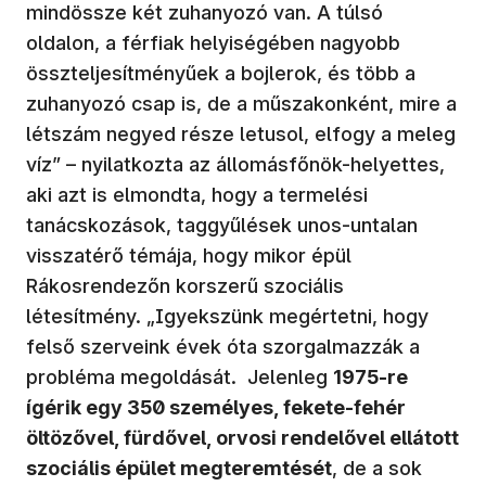
mindössze két zuhanyozó van. A túlsó
oldalon, a férfiak helyiségében nagyobb
összteljesítményűek a bojlerok, és több a
zuhanyozó csap is, de a műszakonként, mire a
létszám negyed része letusol, elfogy a meleg
víz” – nyilatkozta az állomásfőnök-helyettes,
aki azt is elmondta, hogy a termelési
tanácskozások, taggyűlések unos-untalan
visszatérő témája, hogy mikor épül
Rákosrendezőn korszerű szociális
létesítmény. „Igyekszünk megértetni, hogy
felső szerveink évek óta szorgalmazzák a
probléma megoldását. Jelenleg
1975-re
ígérik egy 350 személyes, fekete-fehér
öltözővel, fürdővel, orvosi rendelővel ellátott
szociális épület megteremtését
, de a sok