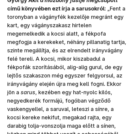
György
Akit a mozdony füstje megcsapott
című könyvében ezt írja a sarusokról
: „Fent a
toronyban a vágányfék kezelője megránt egy
kart, egy vágányszakasz hirtelen
megemelkedik a kocsi alatt, a fékpofa
megfogja a kerekeket, néhány pillanatig tartja,
szinte megállítja, és az elrendelt irányvágány
felé tereli. A kocsi, mikor kiszabadul a
fékpofák szorításából, alig-alig gurul, de egy
lejtős szakaszon még egyszer felgyorsul, az
irányvágány elején újra meg kell fogni. Ekkor
jön a
sarus
, kezében egy hat-nyolc kilós,
negyedkerék formájú, fogóban végződő
vaskengyellel, a saruval, leteszi a sínre, a
kocsi kereke nekifut, megakad rajta, egy
darabig tolja-vonszolja maga előtt a sínen,