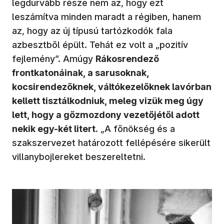
legdurvább része nem az, hogy ezt
leszámítva minden maradt a régiben, hanem
az, hogy az új típusú tartózkodók fala
azbesztből épült. Tehát ez volt a „pozitív
fejlemény”. Amúgy
Rákosrendező
frontkatonáinak, a sarusoknak,
kocsirendezőknek, váltókezelőknek lavórban
kellett tisztálkodniuk, meleg vizük meg úgy
lett, hogy a gőzmozdony vezetőjétől adott
nekik egy-két litert
. „A főnökség és a
szakszervezet határozott fellépésére sikerült
villanybojlereket beszereltetni.