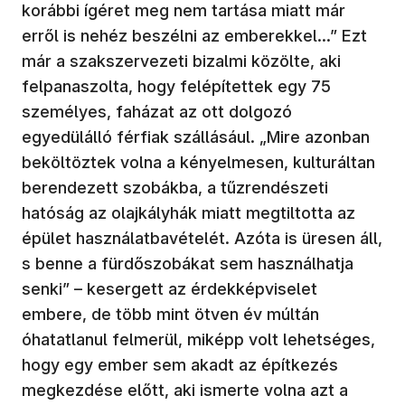
korábbi ígéret meg nem tartása miatt már
erről is nehéz beszélni az emberekkel…” Ezt
már a szakszervezeti bizalmi közölte, aki
felpanaszolta, hogy felépítettek egy 75
személyes, faházat az ott dolgozó
egyedülálló férfiak szállásául. „Mire azonban
beköltöztek volna a kényelmesen, kulturáltan
berendezett szobákba, a tűzrendészeti
hatóság az olajkályhák miatt megtiltotta az
épület használatbavételét. Azóta is üresen áll,
s benne a fürdőszobákat sem használhatja
senki” – kesergett az érdekképviselet
embere, de több mint ötven év múltán
óhatatlanul felmerül, miképp volt lehetséges,
hogy egy ember sem akadt az építkezés
megkezdése előtt, aki ismerte volna azt a