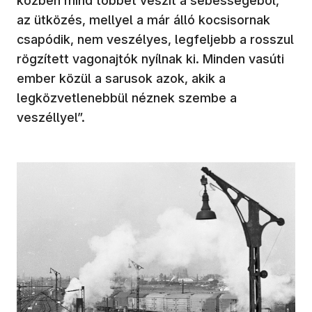
közben mind többet veszít a sebességéből,
az ütközés, mellyel a már álló kocsisornak
csapódik, nem veszélyes, legfeljebb a rosszul
rögzített vagonajtók nyílnak ki. Minden vasúti
ember közül a sarusok azok, akik a
legközvetlenebbül néznek szembe a
veszéllyel”.