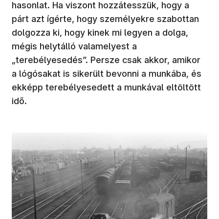
hasonlat. Ha viszont hozzátesszük, hogy a
párt azt ígérte, hogy személyekre szabottan
dolgozza ki, hogy kinek mi legyen a dolga,
mégis helytálló valamelyest a
„terebélyesedés”. Persze csak akkor, amikor
a lógósakat is sikerült bevonni a munkába, és
ekképp terebélyesedett a munkával eltöltött
idő.