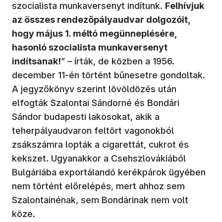
szocialista munkaversenyt indítunk.
Felhívjuk
az összes rendezőpályaudvar dolgozóit,
hogy május 1. méltó megünneplésére,
hasonló szocialista munkaversenyt
indítsanak!
” – írták, de közben a 1956.
december 11-én történt bűnesetre gondoltak.
A jegyzőkönyv szerint lövöldözés után
elfogták Szalontai Sándorné és Bondári
Sándor budapesti lakosokat, akik a
teherpályaudvaron feltört vagonokból
zsákszámra lopták a cigarettát, cukrot és
kekszet. Ugyanakkor a Csehszlovákiából
Bulgáriába exportálandó kerékpárok ügyében
nem történt előrelépés, mert ahhoz sem
Szalontainénak, sem Bondárinak nem volt
köze.