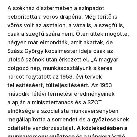
A székház dísztermében a színpadot
beborította a vörös drapéria. Még terítő is
vörös volt az asztalon, a váza is, a szegfű is,
csak a szegfű szára nem. Öten ültek mögötte,
négyen már elmondták, amit akartak, de
Szász György kocsimester ideje csak az
utolsó szónok után érkezett el. „A magyar
dolgozó nép, munkásosztályunk sikeres
harcot folytatott az 1953. évi tervek
teljesítéséért, túlteljesítéséért. Az 1953
második félévi termelési eredményeinek
alapján a minisztertanács és a SZOT
elnöksége a szocialista munkaversenyben
megállapította a sorrendet és a győzteseknek
odaítélte vándorzászlaját.
A közlekedésben a
munkaverseny győztese és a vándorzászló