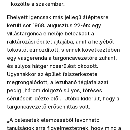
– közölte a szakember.
Ehelyett igencsak más jellegű átépítésre
került sor 1968. augusztus 22-én: egy
villástargonca emelője beleakadt a
raktározási épület ajtajába, amit a helyéből
tokostól elmozdított, s ennek következtében
egy vasgerenda a targoncavezetőre zuhant,
és súlyos hátgerincsérülést okozott.
Ugyanakkor az épület falszerkezete
megrongálódott, a lezuhanó téglafalazat
pedig „három dolgozó súlyos, töréses
sérüléseit idézte elő”. Utóbb kiderült, hogy a
targoncavezető erősen ittas volt.
„A balesetek elemzéséből levonható
tanulságok arra figyelmeztetnek, hogy mind a