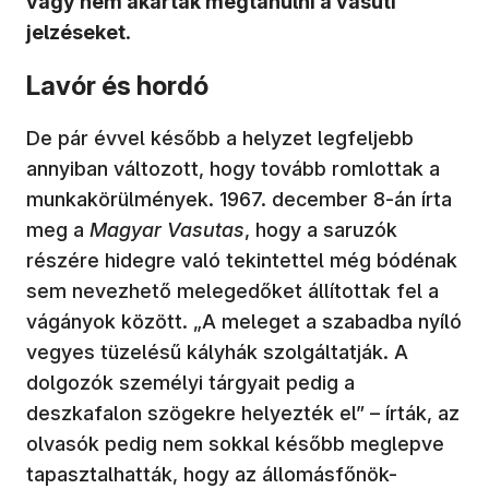
vagy nem akarták megtanulni a vasúti
jelzéseket
.
Lavór és hordó
De pár évvel később a helyzet legfeljebb
annyiban változott, hogy tovább romlottak a
munkakörülmények. 1967. december 8-án írta
meg a
Magyar Vasutas
, hogy a saruzók
részére hidegre való tekintettel még bódénak
sem nevezhető melegedőket állítottak fel a
vágányok között. „A meleget a szabadba nyíló
vegyes tüzelésű kályhák szolgáltatják. A
dolgozók személyi tárgyait pedig a
deszkafalon szögekre helyezték el” – írták, az
olvasók pedig nem sokkal később meglepve
tapasztalhatták, hogy az állomásfőnök-