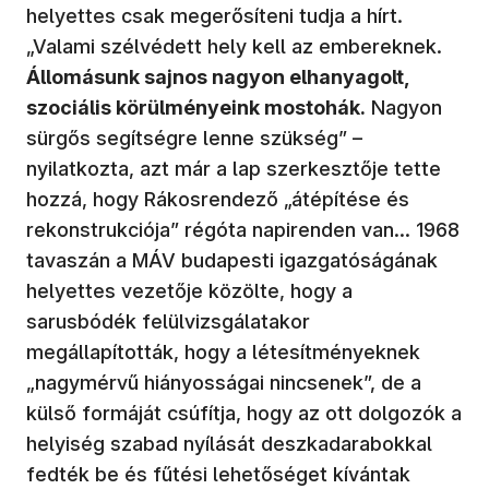
helyettes csak megerősíteni tudja a hírt.
„Valami szélvédett hely kell az embereknek.
Állomásunk sajnos nagyon elhanyagolt,
szociális körülményeink mostohák.
Nagyon
sürgős segítségre lenne szükség” –
nyilatkozta, azt már a lap szerkesztője tette
hozzá, hogy Rákosrendező „átépítése és
rekonstrukciója” régóta napirenden van... 1968
tavaszán a MÁV budapesti igazgatóságának
helyettes vezetője közölte, hogy a
sarusbódék felülvizsgálatakor
megállapították, hogy a létesítményeknek
„nagymérvű hiányosságai nincsenek”, de a
külső formáját csúfítja, hogy az ott dolgozók a
helyiség szabad nyílását deszkadarabokkal
fedték be és fűtési lehetőséget kívántak