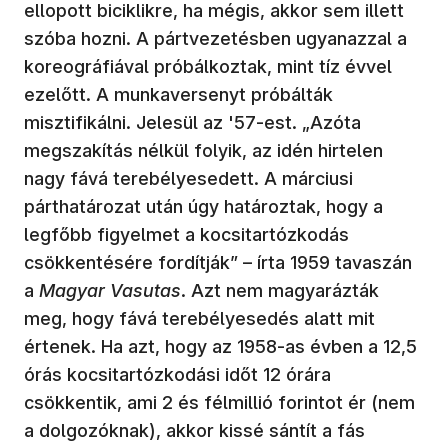
ellopott biciklikre, ha mégis, akkor sem illett
szóba hozni. A pártvezetésben ugyanazzal a
koreográfiával próbálkoztak, mint tíz évvel
ezelőtt. A munkaversenyt próbálták
misztifikálni. Jelesül az '57-est. „Azóta
megszakítás nélkül folyik, az idén hirtelen
nagy fává terebélyesedett. A márciusi
párthatározat után úgy határoztak, hogy a
legfőbb figyelmet a kocsitartózkodás
csökkentésére fordítják” – írta 1959 tavaszán
a
Magyar Vasutas
. Azt nem magyarázták
meg, hogy fává terebélyesedés alatt mit
értenek. Ha azt, hogy az 1958-as évben a 12,5
órás kocsitartózkodási időt 12 órára
csökkentik, ami 2 és félmillió forintot ér (nem
a dolgozóknak), akkor kissé sántít a fás