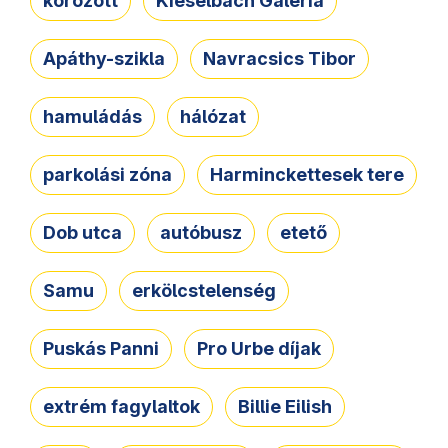
körözött
Kieselbach Galéria
Apáthy-szikla
Navracsics Tibor
hamuládás
hálózat
parkolási zóna
Harminckettesek tere
Dob utca
autóbusz
etető
Samu
erkölcstelenség
Puskás Panni
Pro Urbe díjak
extrém fagylaltok
Billie Eilish