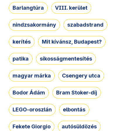
Barlangtúra
VIII. kerület
nindzsakormány
szabadstrand
kerítés
Mit kívánsz, Budapest?
patika
síkosságmentesítés
magyar márka
Csengery utca
Bodor Ádám
Bram Stoker-díj
LEGO-oroszlán
elbontás
Fekete Giorgio
autósüldözés