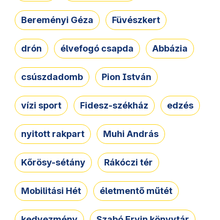
Bereményi Géza
Füvészkert
drón
élvefogó csapda
Abbázia
csúszdadomb
Pion István
vízi sport
Fidesz-székház
edzés
nyitott rakpart
Muhi András
Kőrösy-sétány
Rákóczi tér
Mobilitási Hét
életmentő műtét
kedvezmény
Szabó Ervin könyvtár