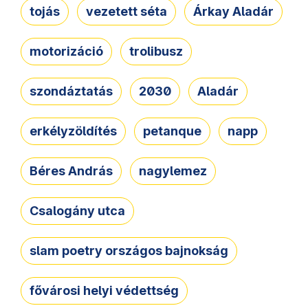
tojás
vezetett séta
Árkay Aladár
motorizáció
trolibusz
szondáztatás
2030
Aladár
erkélyzöldítés
petanque
napp
Béres András
nagylemez
Csalogány utca
slam poetry országos bajnokság
fővárosi helyi védettség