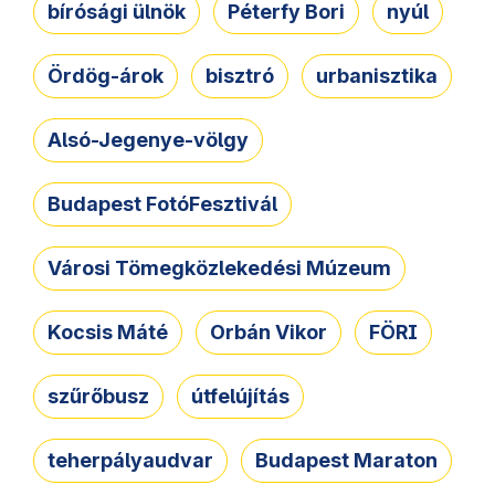
bírósági ülnök
Péterfy Bori
nyúl
Ördög-árok
bisztró
urbanisztika
Alsó-Jegenye-völgy
Budapest FotóFesztivál
Városi Tömegközlekedési Múzeum
Kocsis Máté
Orbán Vikor
FÖRI
szűrőbusz
útfelújítás
teherpályaudvar
Budapest Maraton