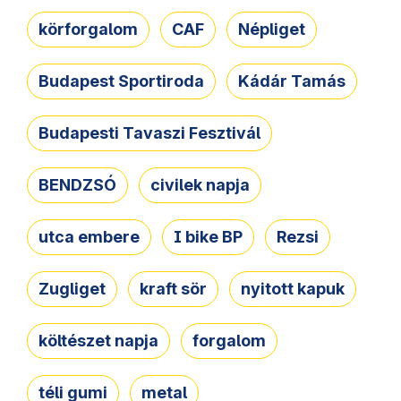
körforgalom
CAF
Népliget
Budapest Sportiroda
Kádár Tamás
Budapesti Tavaszi Fesztivál
BENDZSÓ
civilek napja
utca embere
I bike BP
Rezsi
Zugliget
kraft sör
nyitott kapuk
költészet napja
forgalom
téli gumi
metal