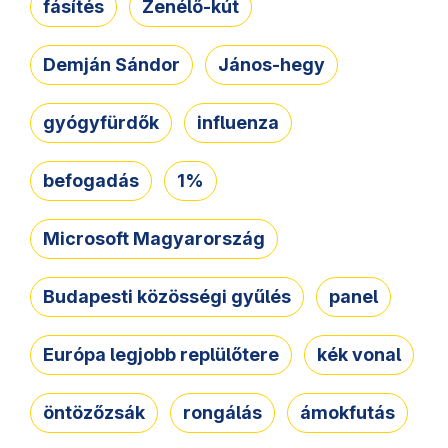
fásítés
Zenélő-kút
Demján Sándor
János-hegy
gyógyfürdők
influenza
befogadás
1%
Microsoft Magyarország
Budapesti közösségi gyűlés
panel
Európa legjobb replülőtere
kék vonal
öntözőzsák
rongálás
ámokfutás