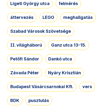
Ligeti György utca
felmérés
áttervezés
LEGO
meghallgatás
Szabad Városok Szövetsége
II. világháború
Ganz utca 13-15.
Petőfi Sándor
Dankó utca
Závada Péter
Nyáry Krisztián
Budapest Vásárcsarnokai Kft.
vers
BDK
pusztulás