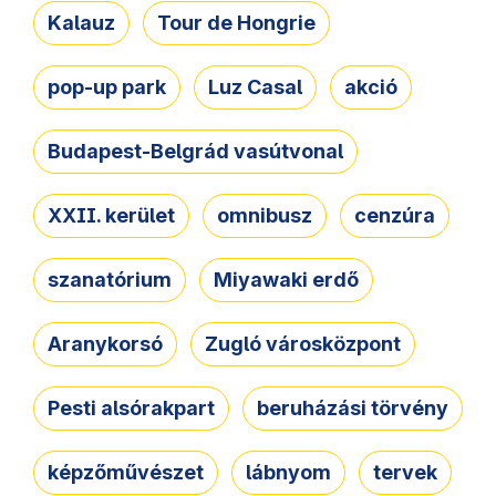
Kalauz
Tour de Hongrie
pop-up park
Luz Casal
akció
Budapest-Belgrád vasútvonal
XXII. kerület
omnibusz
cenzúra
szanatórium
Miyawaki erdő
Aranykorsó
Zugló városközpont
Pesti alsórakpart
beruházási törvény
képzőművészet
lábnyom
tervek