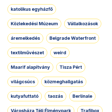
katolikus egyházfő
Közlekedési Múzeum
Vállalkozások
áremelkedés
Belgrade Waterfront
textilművészet
weird
Maarif alapítvány
Tisza Pért
világcsúcs
közmeghallgatás
kutyafuttató
taozás
Berlinale
Városháza Téli Élménypark
Trafibox