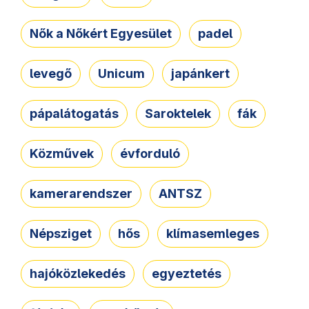
Nők a Nőkért Egyesület
padel
levegő
Unicum
japánkert
pápalátogatás
Saroktelek
fák
Közművek
évforduló
kamerarendszer
ANTSZ
Népsziget
hős
klímasemleges
hajóközlekedés
egyeztetés