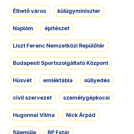
Élhető város
külügyminiszter
Naplóm
építészet
Liszt Ferenc Nemzetközi Repülőtér
Budapesti Sportszolgáltató Központ
Húsvét
emléktábla
süllyedés
civil szervezet
személygépkocsi
Hugonnai Vilma
Nick Árpád
fülemüle
BP Fatár