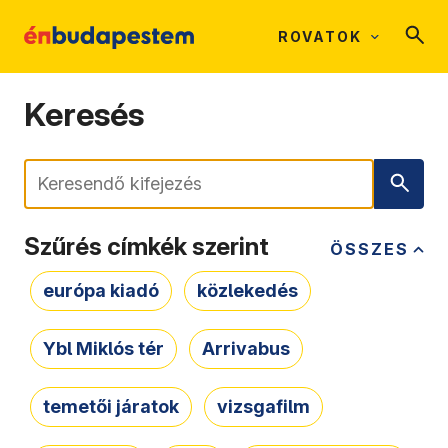
ROVATOK
Keresés
Keresés
Szűrés címkék szerint
ÖSSZES
európa kiadó
közlekedés
Ybl Miklós tér
Arrivabus
temetői járatok
vizsgafilm