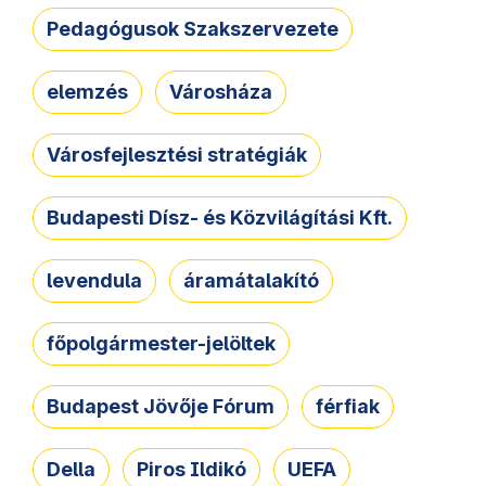
Pedagógusok Szakszervezete
elemzés
Városháza
Városfejlesztési stratégiák
Budapesti Dísz- és Közvilágítási Kft.
levendula
áramátalakító
főpolgármester-jelöltek
Budapest Jövője Fórum
férfiak
Della
Piros Ildikó
UEFA