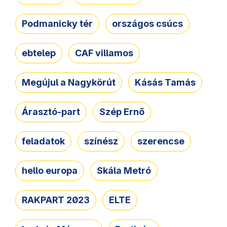
Podmanicky tér
országos csúcs
ebtelep
CAF villamos
Megújul a Nagykörút
Kásás Tamás
Árasztó-part
Szép Ernő
feladatok
színész
szerencse
hello europa
Skála Metró
RAKPART 2023
ELTE