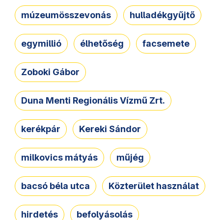
múzeumösszevonás
hulladékgyűjtő
egymillió
élhetőség
facsemete
Zoboki Gábor
Duna Menti Regionális Vízmű Zrt.
kerékpár
Kereki Sándor
milkovics mátyás
műjég
bacsó béla utca
Közterület használat
hirdetés
befolyásolás