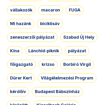
vállakozók
macaron
FUGA
Mi hazánk
biciklisáv
zeneszerzői pályázat
Szabad Új Hely
Kína
Lánchíd-piknik
pályázat
főigazgató
krizso
Borbíró Virgil
Dürer Kert
Világélelmezési Program
kérdőív
Budapest Bábszínház