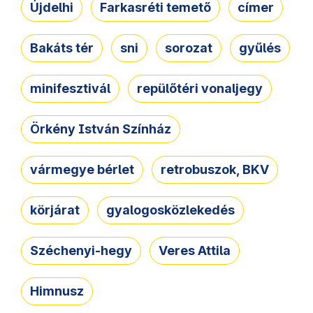
Újdelhi
Farkasréti temető
címer
Bakáts tér
sni
sorozat
gyűlés
minifesztivál
repülőtéri vonaljegy
Örkény István Színház
vármegye bérlet
retrobuszok, BKV
körjárat
gyalogosközlekedés
Széchenyi-hegy
Veres Attila
Himnusz