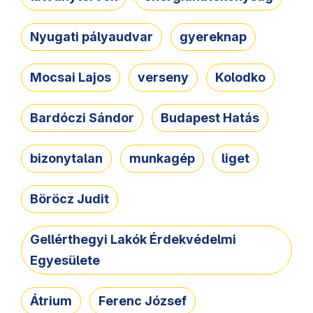
Nyugati pályaudvar
gyereknap
Mocsai Lajos
verseny
Kolodko
Bardóczi Sándor
Budapest Hatás
bizonytalan
munkagép
liget
Böröcz Judit
Gellérthegyi Lakók Érdekvédelmi
Egyesülete
Átrium
Ferenc József