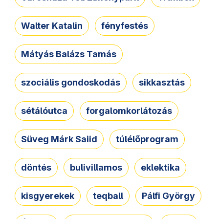
Walter Katalin
fényfestés
Mátyás Balázs Tamás
szociális gondoskodás
sikkasztás
sétálóutca
forgalomkorlátozás
Süveg Márk Saiid
túlélőprogram
döntés
bulivillamos
eklektika
kisgyerekek
teqball
Pálfi György