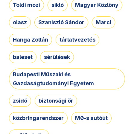
Toldi mozi
sikló
Magyar Közlöny
olasz
Szaniszló Sándor
Marci
Hanga Zoltán
tárlatvezetés
baleset
sérülések
Budapesti Műszaki és
Gazdaságtudományi Egyetem
zsidó
biztonsági őr
közbringarendszer
M0-s autóút