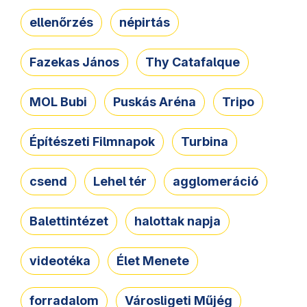
ellenőrzés
népirtás
Fazekas János
Thy Catafalque
MOL Bubi
Puskás Aréna
Tripo
Építészeti Filmnapok
Turbina
csend
Lehel tér
agglomeráció
Balettintézet
halottak napja
videotéka
Élet Menete
forradalom
Városligeti Műjég