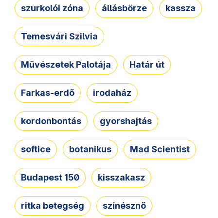
szurkolói zóna
állásbörze
kassza
Temesvári Szilvia
Művészetek Palotája
Határ út
Farkas-erdő
irodaház
kordonbontás
gyorshajtás
softice
botanikus
Mad Scientist
Budapest 150
kisszakasz
ritka betegség
színésznő