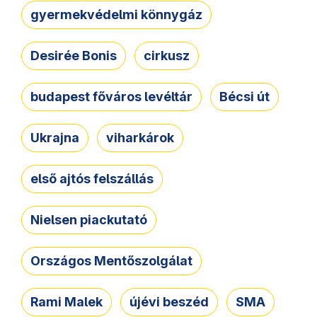
gyermekvédelmi könnygáz
Desirée Bonis
cirkusz
budapest főváros levéltár
Bécsi út
Ukrajna
viharkárok
első ajtós felszállás
Nielsen piackutató
Országos Mentőszolgálat
Rami Malek
újévi beszéd
SMA