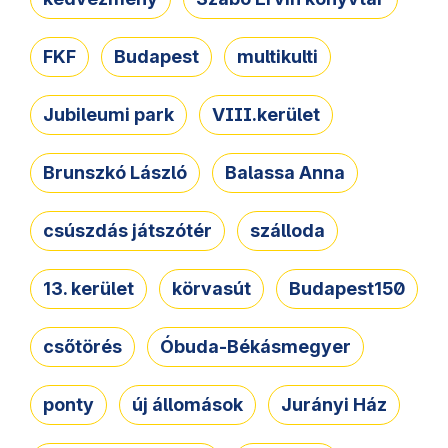
FKF
Budapest
multikulti
Jubileumi park
VIII.kerület
Brunszkó László
Balassa Anna
csúszdás játszótér
szálloda
13. kerület
körvasút
Budapest150
csőtörés
Óbuda-Békásmegyer
ponty
új állomások
Jurányi Ház