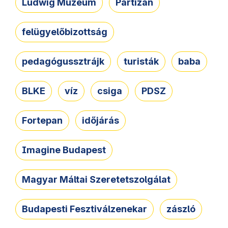
Ludwig Múzeum
Partizán
felügyelőbizottság
pedagógussztrájk
turisták
baba
BLKE
víz
csiga
PDSZ
Fortepan
időjárás
Imagine Budapest
Magyar Máltai Szeretetszolgálat
Budapesti Fesztiválzenekar
zászló