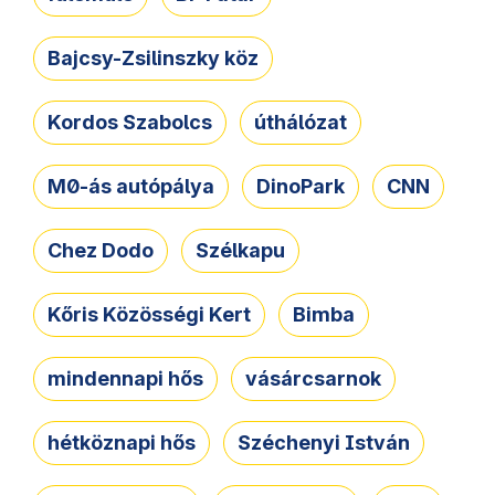
Bajcsy-Zsilinszky köz
Kordos Szabolcs
úthálózat
M0-ás autópálya
DinoPark
CNN
Chez Dodo
Szélkapu
Kőris Közösségi Kert
Bimba
mindennapi hős
vásárcsarnok
hétköznapi hős
Széchenyi István