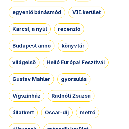
egyenlő bánásmód
VII.kerület
Karcsi, a nyúl
recenzió
Budapest anno
könyvtár
világelső
Helló Európa! Fesztivál
Gustav Mahler
gyorsulás
Vígszínház
Radnóti Zsuzsa
állatkert
Oscar-díj
metró