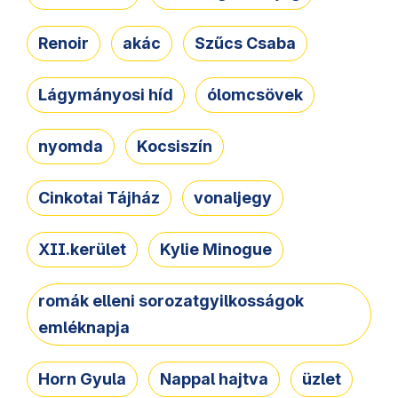
Renoir
akác
Szűcs Csaba
Lágymányosi híd
ólomcsövek
nyomda
Kocsiszín
Cinkotai Tájház
vonaljegy
XII.kerület
Kylie Minogue
romák elleni sorozatgyilkosságok
emléknapja
Horn Gyula
Nappal hajtva
üzlet