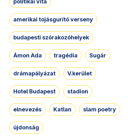
politikai vita
amerikai tojásgurító verseny
budapesti szórakozóhelyek
Ámon Ada
tragédia
Sugár
drámapályázat
V.kerület
Hotel Budapest
stadion
elnevezés
Katlan
slam poetry
újdonság