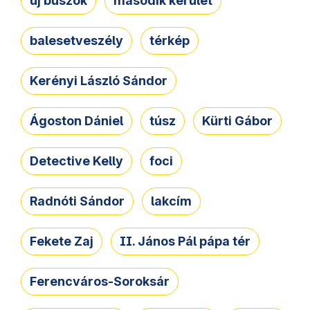
új buszok
második kerület
balesetveszély
térkép
Kerényi László Sándor
Ágoston Dániel
túsz
Kürti Gábor
Detective Kelly
foci
Radnóti Sándor
lakcím
Fekete Zaj
II. János Pál pápa tér
Ferencváros-Soroksár