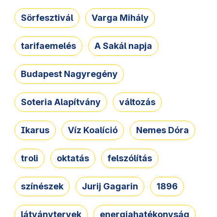
Sörfesztivál
Varga Mihály
tarifaemelés
A Sakál napja
Budapest Nagyregény
Soteria Alapítvány
változás
Ikarus
Víz Koalíció
Nemes Dóra
troli
oktatás
felszólítás
színészek
Jurij Gagarin
1896
látványtervek
energiahatékonyság