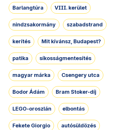
Barlangtúra
VIII. kerület
nindzsakormány
szabadstrand
kerítés
Mit kívánsz, Budapest?
patika
síkosságmentesítés
magyar márka
Csengery utca
Bodor Ádám
Bram Stoker-díj
LEGO-oroszlán
elbontás
Fekete Giorgio
autósüldözés