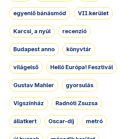
egyenlő bánásmód
VII.kerület
Karcsi, a nyúl
recenzió
Budapest anno
könyvtár
világelső
Helló Európa! Fesztivál
Gustav Mahler
gyorsulás
Vígszínház
Radnóti Zsuzsa
állatkert
Oscar-díj
metró