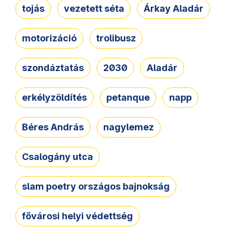
tojás
vezetett séta
Árkay Aladár
motorizáció
trolibusz
szondáztatás
2030
Aladár
erkélyzöldítés
petanque
napp
Béres András
nagylemez
Csalogány utca
slam poetry országos bajnokság
fővárosi helyi védettség