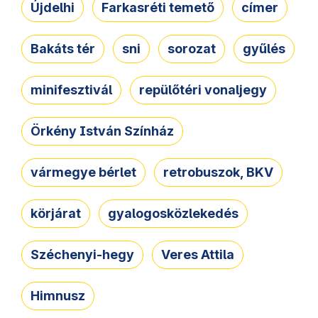
Újdelhi
Farkasréti temető
címer
Bakáts tér
sni
sorozat
gyűlés
minifesztivál
repülőtéri vonaljegy
Örkény István Színház
vármegye bérlet
retrobuszok, BKV
körjárat
gyalogosközlekedés
Széchenyi-hegy
Veres Attila
Himnusz