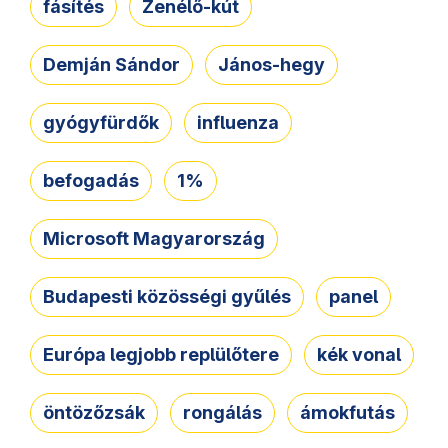
fásítés
Zenélő-kút
Demján Sándor
János-hegy
gyógyfürdők
influenza
befogadás
1%
Microsoft Magyarország
Budapesti közösségi gyűlés
panel
Európa legjobb replülőtere
kék vonal
öntözőzsák
rongálás
ámokfutás