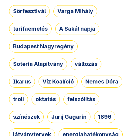
Sörfesztivál
Varga Mihály
tarifaemelés
A Sakál napja
Budapest Nagyregény
Soteria Alapítvány
változás
Ikarus
Víz Koalíció
Nemes Dóra
troli
oktatás
felszólítás
színészek
Jurij Gagarin
1896
látványtervek
energiahatékonyság