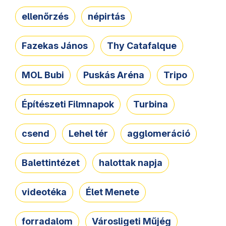
ellenőrzés
népirtás
Fazekas János
Thy Catafalque
MOL Bubi
Puskás Aréna
Tripo
Építészeti Filmnapok
Turbina
csend
Lehel tér
agglomeráció
Balettintézet
halottak napja
videotéka
Élet Menete
forradalom
Városligeti Műjég