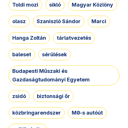
Toldi mozi
sikló
Magyar Közlöny
olasz
Szaniszló Sándor
Marci
Hanga Zoltán
tárlatvezetés
baleset
sérülések
Budapesti Műszaki és
Gazdaságtudományi Egyetem
zsidó
biztonsági őr
közbringarendszer
M0-s autóút