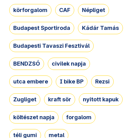
körforgalom
CAF
Népliget
Budapest Sportiroda
Kádár Tamás
Budapesti Tavaszi Fesztivál
BENDZSÓ
civilek napja
utca embere
I bike BP
Rezsi
Zugliget
kraft sör
nyitott kapuk
költészet napja
forgalom
téli gumi
metal