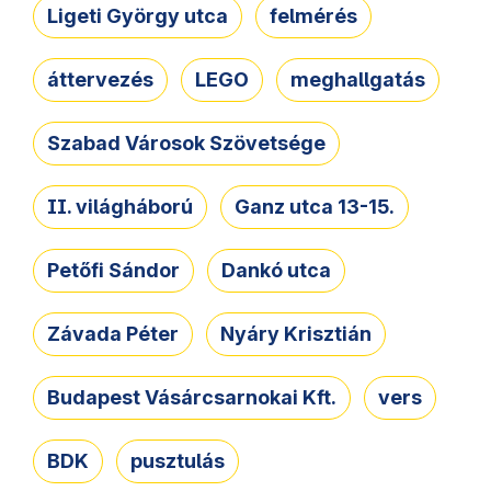
Ligeti György utca
felmérés
áttervezés
LEGO
meghallgatás
Szabad Városok Szövetsége
II. világháború
Ganz utca 13-15.
Petőfi Sándor
Dankó utca
Závada Péter
Nyáry Krisztián
Budapest Vásárcsarnokai Kft.
vers
BDK
pusztulás