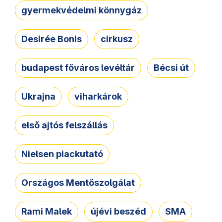
gyermekvédelmi könnygáz
Desirée Bonis
cirkusz
budapest főváros levéltár
Bécsi út
Ukrajna
viharkárok
első ajtós felszállás
Nielsen piackutató
Országos Mentőszolgálat
Rami Malek
újévi beszéd
SMA