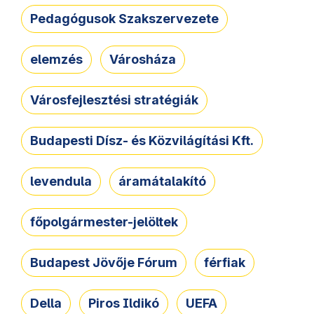
Pedagógusok Szakszervezete
elemzés
Városháza
Városfejlesztési stratégiák
Budapesti Dísz- és Közvilágítási Kft.
levendula
áramátalakító
főpolgármester-jelöltek
Budapest Jövője Fórum
férfiak
Della
Piros Ildikó
UEFA