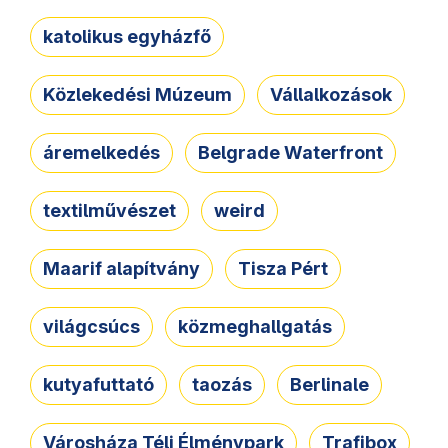
katolikus egyházfő
Közlekedési Múzeum
Vállalkozások
áremelkedés
Belgrade Waterfront
textilművészet
weird
Maarif alapítvány
Tisza Pért
világcsúcs
közmeghallgatás
kutyafuttató
taozás
Berlinale
Városháza Téli Élménypark
Trafibox