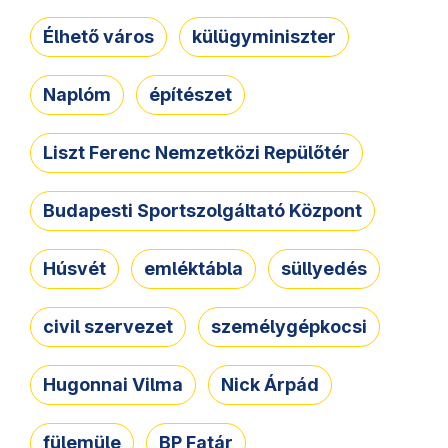
Élhető város
külügyminiszter
Naplóm
építészet
Liszt Ferenc Nemzetközi Repülőtér
Budapesti Sportszolgáltató Központ
Húsvét
emléktábla
süllyedés
civil szervezet
személygépkocsi
Hugonnai Vilma
Nick Árpád
fülemüle
BP Fatár