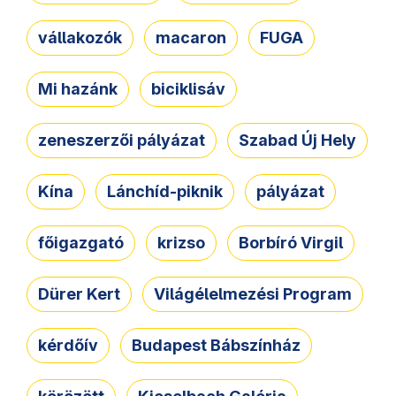
vállakozók
macaron
FUGA
Mi hazánk
biciklisáv
zeneszerzői pályázat
Szabad Új Hely
Kína
Lánchíd-piknik
pályázat
főigazgató
krizso
Borbíró Virgil
Dürer Kert
Világélelmezési Program
kérdőív
Budapest Bábszínház