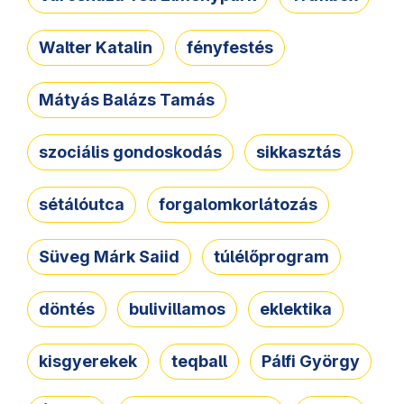
Walter Katalin
fényfestés
Mátyás Balázs Tamás
szociális gondoskodás
sikkasztás
sétálóutca
forgalomkorlátozás
Süveg Márk Saiid
túlélőprogram
döntés
bulivillamos
eklektika
kisgyerekek
teqball
Pálfi György