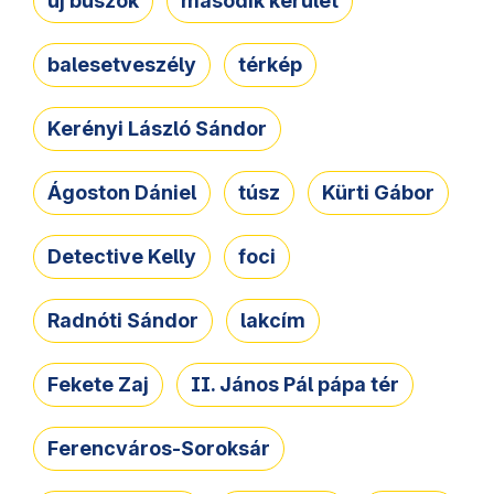
új buszok
második kerület
balesetveszély
térkép
Kerényi László Sándor
Ágoston Dániel
túsz
Kürti Gábor
Detective Kelly
foci
Radnóti Sándor
lakcím
Fekete Zaj
II. János Pál pápa tér
Ferencváros-Soroksár