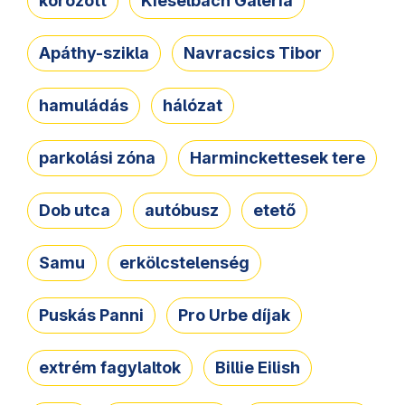
körözött
Kieselbach Galéria
Apáthy-szikla
Navracsics Tibor
hamuládás
hálózat
parkolási zóna
Harminckettesek tere
Dob utca
autóbusz
etető
Samu
erkölcstelenség
Puskás Panni
Pro Urbe díjak
extrém fagylaltok
Billie Eilish