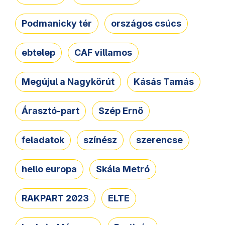
Podmanicky tér
országos csúcs
ebtelep
CAF villamos
Megújul a Nagykörút
Kásás Tamás
Árasztó-part
Szép Ernő
feladatok
színész
szerencse
hello europa
Skála Metró
RAKPART 2023
ELTE