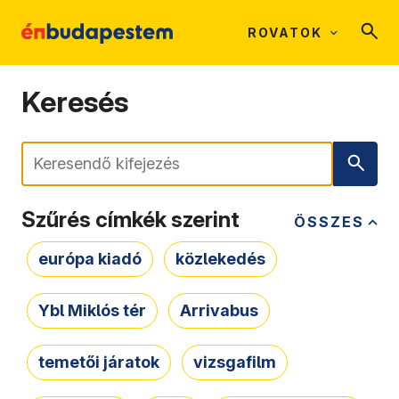
ROVATOK
Keresés
Keresés
Szűrés címkék szerint
ÖSSZES
európa kiadó
közlekedés
Ybl Miklós tér
Arrivabus
temetői járatok
vizsgafilm