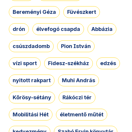
Bereményi Géza
Füvészkert
drón
élvefogó csapda
Abbázia
csúszdadomb
Pion István
vízi sport
Fidesz-székház
edzés
nyitott rakpart
Muhi András
Kőrösy-sétány
Rákóczi tér
Mobilitási Hét
életmentő műtét
kedvezmény
Szabó Ervin könyvtár