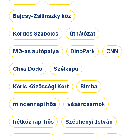
Bajcsy-Zsilinszky köz
Kordos Szabolcs
úthálózat
M0-ás autópálya
DinoPark
CNN
Chez Dodo
Szélkapu
Kőris Közösségi Kert
Bimba
mindennapi hős
vásárcsarnok
hétköznapi hős
Széchenyi István