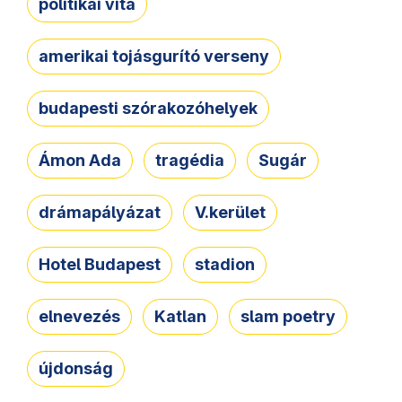
politikai vita
amerikai tojásgurító verseny
budapesti szórakozóhelyek
Ámon Ada
tragédia
Sugár
drámapályázat
V.kerület
Hotel Budapest
stadion
elnevezés
Katlan
slam poetry
újdonság