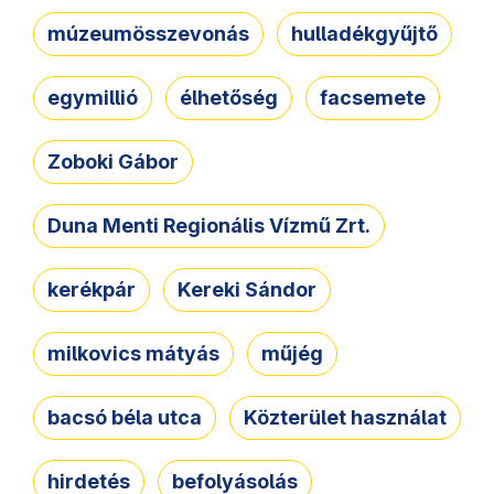
múzeumösszevonás
hulladékgyűjtő
egymillió
élhetőség
facsemete
Zoboki Gábor
Duna Menti Regionális Vízmű Zrt.
kerékpár
Kereki Sándor
milkovics mátyás
műjég
bacsó béla utca
Közterület használat
hirdetés
befolyásolás