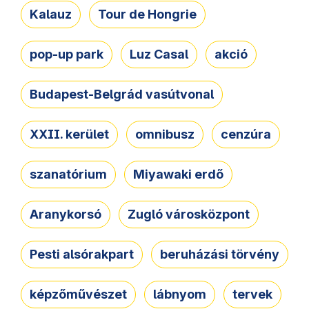
Kalauz
Tour de Hongrie
pop-up park
Luz Casal
akció
Budapest-Belgrád vasútvonal
XXII. kerület
omnibusz
cenzúra
szanatórium
Miyawaki erdő
Aranykorsó
Zugló városközpont
Pesti alsórakpart
beruházási törvény
képzőművészet
lábnyom
tervek