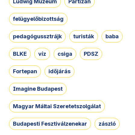
Ludwig Múzeum
Partizán
felügyelőbizottság
pedagógussztrájk
turisták
baba
BLKE
víz
csiga
PDSZ
Fortepan
időjárás
Imagine Budapest
Magyar Máltai Szeretetszolgálat
Budapesti Fesztiválzenekar
zászló