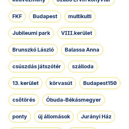
FKF
Budapest
multikulti
Jubileumi park
VIII.kerület
Brunszkó László
Balassa Anna
csúszdás játszótér
szálloda
13. kerület
körvasút
Budapest150
csőtörés
Óbuda-Békásmegyer
ponty
új állomások
Jurányi Ház