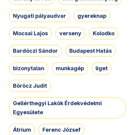
Nyugati pályaudvar
gyereknap
Mocsai Lajos
verseny
Kolodko
Bardóczi Sándor
Budapest Hatás
bizonytalan
munkagép
liget
Böröcz Judit
Gellérthegyi Lakók Érdekvédelmi
Egyesülete
Átrium
Ferenc József