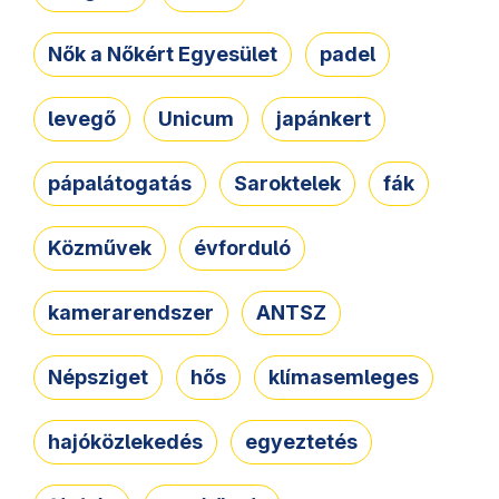
Nők a Nőkért Egyesület
padel
levegő
Unicum
japánkert
pápalátogatás
Saroktelek
fák
Közművek
évforduló
kamerarendszer
ANTSZ
Népsziget
hős
klímasemleges
hajóközlekedés
egyeztetés