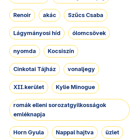
Renoir
akác
Szűcs Csaba
Lágymányosi híd
ólomcsövek
nyomda
Kocsiszín
Cinkotai Tájház
vonaljegy
XII.kerület
Kylie Minogue
romák elleni sorozatgyilkosságok
emléknapja
Horn Gyula
Nappal hajtva
üzlet