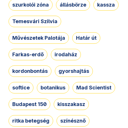
szurkolói zóna
állásbörze
kassza
Temesvári Szilvia
Művészetek Palotája
Határ út
Farkas-erdő
irodaház
kordonbontás
gyorshajtás
softice
botanikus
Mad Scientist
Budapest 150
kisszakasz
ritka betegség
színésznő