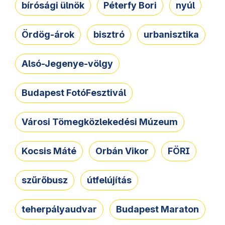
bírósági ülnök
Péterfy Bori
nyúl
Ördög-árok
bisztró
urbanisztika
Alsó-Jegenye-völgy
Budapest FotóFesztivál
Városi Tömegközlekedési Múzeum
Kocsis Máté
Orbán Vikor
FÖRI
szűrőbusz
útfelújítás
teherpályaudvar
Budapest Maraton