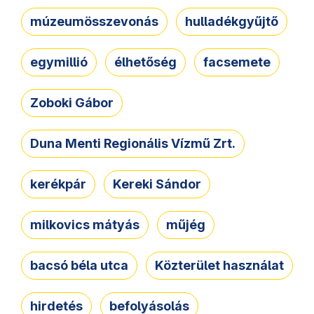
múzeumösszevonás
hulladékgyűjtő
egymillió
élhetőség
facsemete
Zoboki Gábor
Duna Menti Regionális Vízmű Zrt.
kerékpár
Kereki Sándor
milkovics mátyás
műjég
bacsó béla utca
Közterület használat
hirdetés
befolyásolás