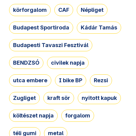
körforgalom
CAF
Népliget
Budapest Sportiroda
Kádár Tamás
Budapesti Tavaszi Fesztivál
BENDZSÓ
civilek napja
utca embere
I bike BP
Rezsi
Zugliget
kraft sör
nyitott kapuk
költészet napja
forgalom
téli gumi
metal