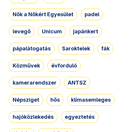
Nők a Nőkért Egyesület
padel
levegő
Unicum
japánkert
pápalátogatás
Saroktelek
fák
Közművek
évforduló
kamerarendszer
ANTSZ
Népsziget
hős
klímasemleges
hajóközlekedés
egyeztetés