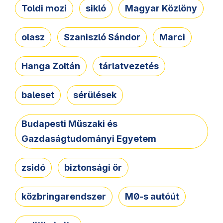
Toldi mozi
sikló
Magyar Közlöny
olasz
Szaniszló Sándor
Marci
Hanga Zoltán
tárlatvezetés
baleset
sérülések
Budapesti Műszaki és
Gazdaságtudományi Egyetem
zsidó
biztonsági őr
közbringarendszer
M0-s autóút