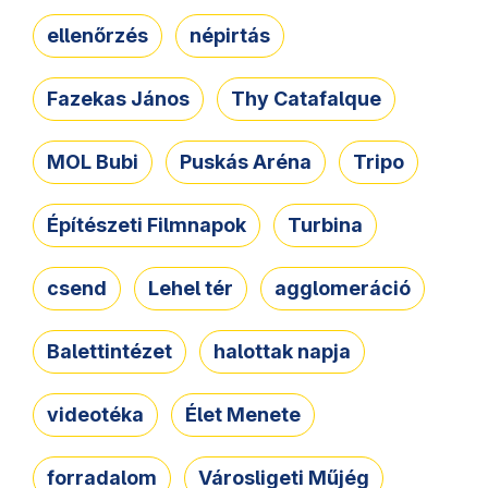
ellenőrzés
népirtás
Fazekas János
Thy Catafalque
MOL Bubi
Puskás Aréna
Tripo
Építészeti Filmnapok
Turbina
csend
Lehel tér
agglomeráció
Balettintézet
halottak napja
videotéka
Élet Menete
forradalom
Városligeti Műjég