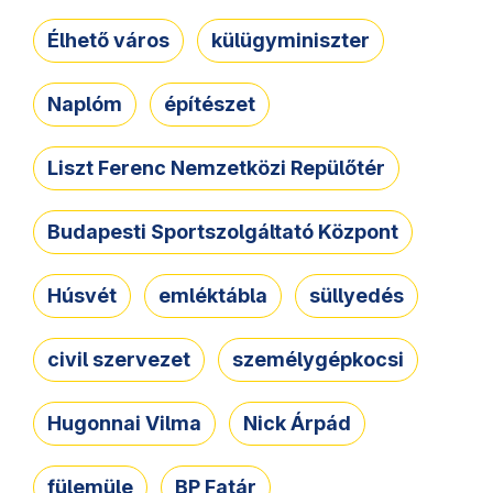
Élhető város
külügyminiszter
Naplóm
építészet
Liszt Ferenc Nemzetközi Repülőtér
Budapesti Sportszolgáltató Központ
Húsvét
emléktábla
süllyedés
civil szervezet
személygépkocsi
Hugonnai Vilma
Nick Árpád
fülemüle
BP Fatár