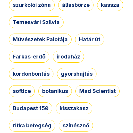
szurkolói zóna
állásbörze
kassza
Temesvári Szilvia
Művészetek Palotája
Határ út
Farkas-erdő
irodaház
kordonbontás
gyorshajtás
softice
botanikus
Mad Scientist
Budapest 150
kisszakasz
ritka betegség
színésznő