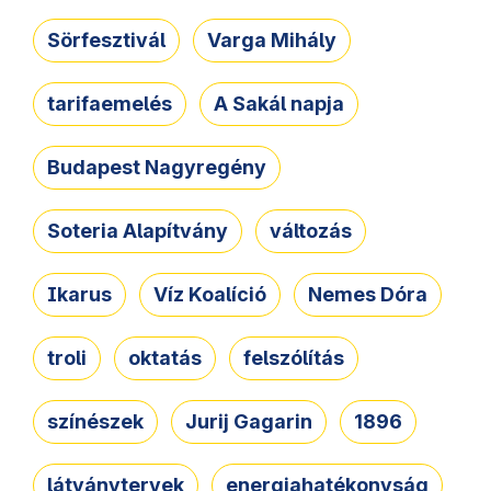
Sörfesztivál
Varga Mihály
tarifaemelés
A Sakál napja
Budapest Nagyregény
Soteria Alapítvány
változás
Ikarus
Víz Koalíció
Nemes Dóra
troli
oktatás
felszólítás
színészek
Jurij Gagarin
1896
látványtervek
energiahatékonyság