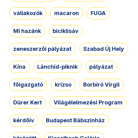
vállakozók
macaron
FUGA
Mi hazánk
biciklisáv
zeneszerzői pályázat
Szabad Új Hely
Kína
Lánchíd-piknik
pályázat
főigazgató
krizso
Borbíró Virgil
Dürer Kert
Világélelmezési Program
kérdőív
Budapest Bábszínház