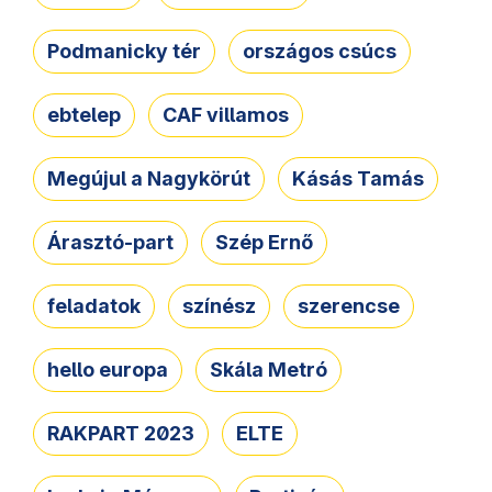
Podmanicky tér
országos csúcs
ebtelep
CAF villamos
Megújul a Nagykörút
Kásás Tamás
Árasztó-part
Szép Ernő
feladatok
színész
szerencse
hello europa
Skála Metró
RAKPART 2023
ELTE