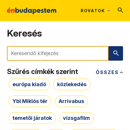
ROVATOK
Keresés
Keresés
Szűrés címkék szerint
ÖSSZES
európa kiadó
közlekedés
Ybl Miklós tér
Arrivabus
temetői járatok
vizsgafilm