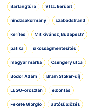
Barlangtúra
VIII. kerület
nindzsakormány
szabadstrand
kerítés
Mit kívánsz, Budapest?
patika
síkosságmentesítés
magyar márka
Csengery utca
Bodor Ádám
Bram Stoker-díj
LEGO-oroszlán
elbontás
Fekete Giorgio
autósüldözés