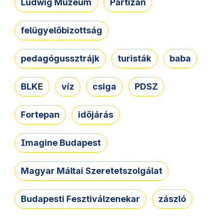
Ludwig Múzeum
Partizán
felügyelőbizottság
pedagógussztrájk
turisták
baba
BLKE
víz
csiga
PDSZ
Fortepan
időjárás
Imagine Budapest
Magyar Máltai Szeretetszolgálat
Budapesti Fesztiválzenekar
zászló