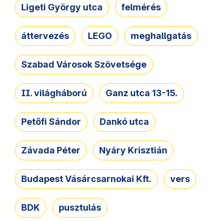
Ligeti György utca
felmérés
áttervezés
LEGO
meghallgatás
Szabad Városok Szövetsége
II. világháború
Ganz utca 13-15.
Petőfi Sándor
Dankó utca
Závada Péter
Nyáry Krisztián
Budapest Vásárcsarnokai Kft.
vers
BDK
pusztulás