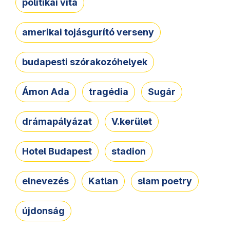
politikai vita
amerikai tojásgurító verseny
budapesti szórakozóhelyek
Ámon Ada
tragédia
Sugár
drámapályázat
V.kerület
Hotel Budapest
stadion
elnevezés
Katlan
slam poetry
újdonság