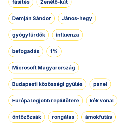
fásítés
Zenélő-kút
Demján Sándor
János-hegy
gyógyfürdők
influenza
befogadás
1%
Microsoft Magyarország
Budapesti közösségi gyűlés
panel
Európa legjobb replülőtere
kék vonal
öntözőzsák
rongálás
ámokfutás