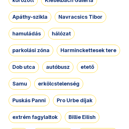
körözött
Kieselbach Galéria
Apáthy-szikla
Navracsics Tibor
hamuládás
hálózat
parkolási zóna
Harminckettesek tere
Dob utca
autóbusz
etető
Samu
erkölcstelenség
Puskás Panni
Pro Urbe díjak
extrém fagylaltok
Billie Eilish