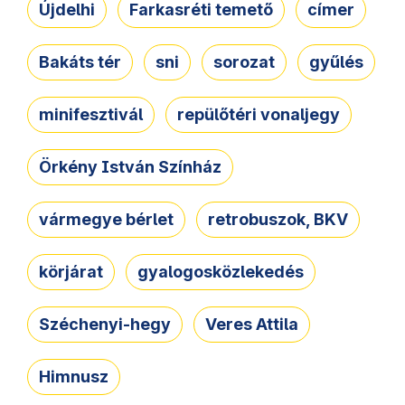
Újdelhi
Farkasréti temető
címer
Bakáts tér
sni
sorozat
gyűlés
minifesztivál
repülőtéri vonaljegy
Örkény István Színház
vármegye bérlet
retrobuszok, BKV
körjárat
gyalogosközlekedés
Széchenyi-hegy
Veres Attila
Himnusz