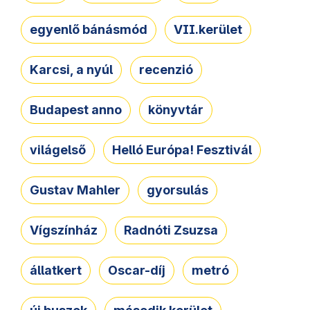
egyenlő bánásmód
VII.kerület
Karcsi, a nyúl
recenzió
Budapest anno
könyvtár
világelső
Helló Európa! Fesztivál
Gustav Mahler
gyorsulás
Vígszínház
Radnóti Zsuzsa
állatkert
Oscar-díj
metró