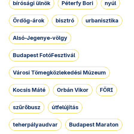
bírósági ülnök
Péterfy Bori
nyúl
Ördög-árok
bisztró
urbanisztika
Alsó-Jegenye-völgy
Budapest FotóFesztivál
Városi Tömegközlekedési Múzeum
Kocsis Máté
Orbán Vikor
FÖRI
szűrőbusz
útfelújítás
teherpályaudvar
Budapest Maraton