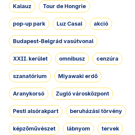
Kalauz
Tour de Hongrie
pop-up park
Luz Casal
akció
Budapest-Belgrád vasútvonal
XXII. kerület
omnibusz
cenzúra
szanatórium
Miyawaki erdő
Aranykorsó
Zugló városközpont
Pesti alsórakpart
beruházási törvény
képzőművészet
lábnyom
tervek