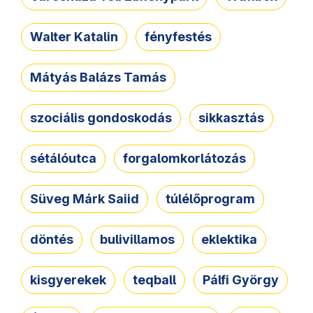
Walter Katalin
fényfestés
Mátyás Balázs Tamás
szociális gondoskodás
sikkasztás
sétálóutca
forgalomkorlátozás
Süveg Márk Saiid
túlélőprogram
döntés
bulivillamos
eklektika
kisgyerekek
teqball
Pálfi György