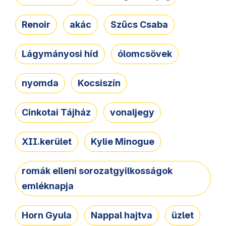
Renoir
akác
Szűcs Csaba
Lágymányosi híd
ólomcsövek
nyomda
Kocsiszín
Cinkotai Tájház
vonaljegy
XII.kerület
Kylie Minogue
romák elleni sorozatgyilkosságok
emléknapja
Horn Gyula
Nappal hajtva
üzlet