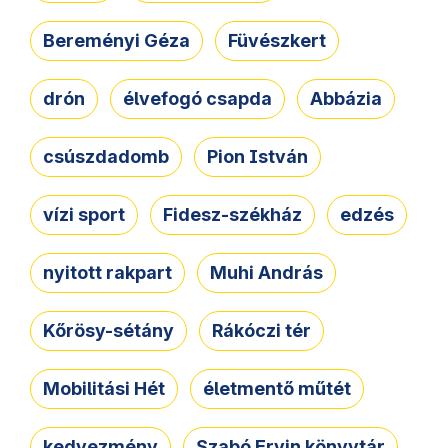
Bereményi Géza
Füvészkert
drón
élvefogó csapda
Abbázia
csúszdadomb
Pion István
vízi sport
Fidesz-székház
edzés
nyitott rakpart
Muhi András
Kőrösy-sétány
Rákóczi tér
Mobilitási Hét
életmentő műtét
kedvezmény
Szabó Ervin könyvtár