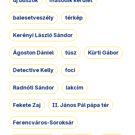
új buszok
második kerület
balesetveszély
térkép
Kerényi László Sándor
Ágoston Dániel
túsz
Kürti Gábor
Detective Kelly
foci
Radnóti Sándor
lakcím
Fekete Zaj
II. János Pál pápa tér
Ferencváros-Soroksár