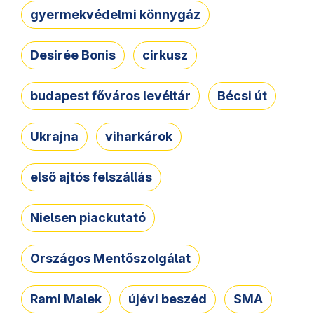
gyermekvédelmi könnygáz
Desirée Bonis
cirkusz
budapest főváros levéltár
Bécsi út
Ukrajna
viharkárok
első ajtós felszállás
Nielsen piackutató
Országos Mentőszolgálat
Rami Malek
újévi beszéd
SMA