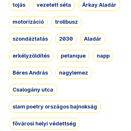
tojás
vezetett séta
Árkay Aladár
motorizáció
trolibusz
szondáztatás
2030
Aladár
erkélyzöldítés
petanque
napp
Béres András
nagylemez
Csalogány utca
slam poetry országos bajnokság
fővárosi helyi védettség