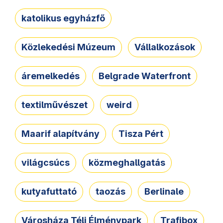
katolikus egyházfő
Közlekedési Múzeum
Vállalkozások
áremelkedés
Belgrade Waterfront
textilművészet
weird
Maarif alapítvány
Tisza Pért
világcsúcs
közmeghallgatás
kutyafuttató
taozás
Berlinale
Városháza Téli Élménypark
Trafibox