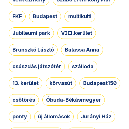
FKF
Budapest
multikulti
Jubileumi park
VIII.kerület
Brunszkó László
Balassa Anna
csúszdás játszótér
szálloda
13. kerület
körvasút
Budapest150
csőtörés
Óbuda-Békásmegyer
ponty
új állomások
Jurányi Ház