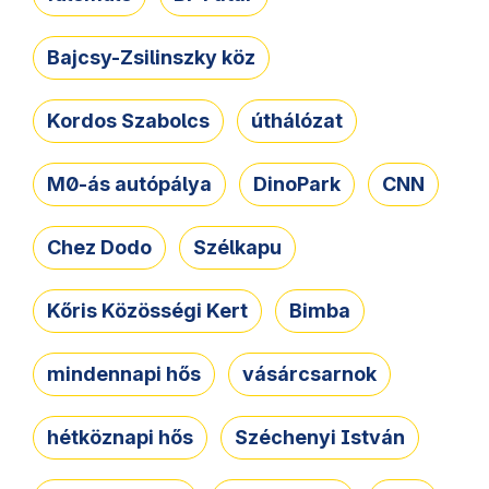
Bajcsy-Zsilinszky köz
Kordos Szabolcs
úthálózat
M0-ás autópálya
DinoPark
CNN
Chez Dodo
Szélkapu
Kőris Közösségi Kert
Bimba
mindennapi hős
vásárcsarnok
hétköznapi hős
Széchenyi István