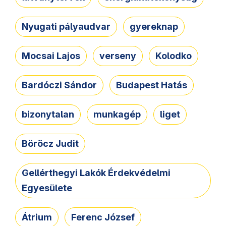
Nyugati pályaudvar
gyereknap
Mocsai Lajos
verseny
Kolodko
Bardóczi Sándor
Budapest Hatás
bizonytalan
munkagép
liget
Böröcz Judit
Gellérthegyi Lakók Érdekvédelmi
Egyesülete
Átrium
Ferenc József