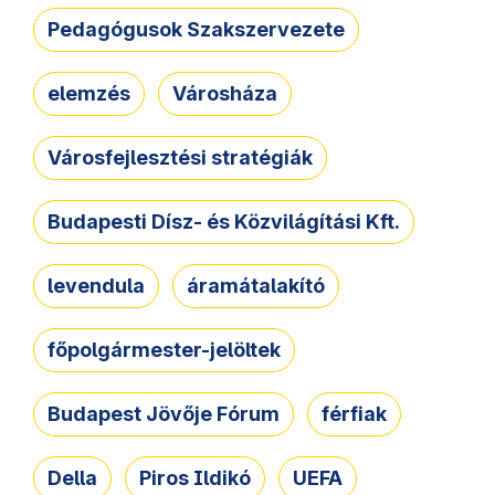
Pedagógusok Szakszervezete
elemzés
Városháza
Városfejlesztési stratégiák
Budapesti Dísz- és Közvilágítási Kft.
levendula
áramátalakító
főpolgármester-jelöltek
Budapest Jövője Fórum
férfiak
Della
Piros Ildikó
UEFA