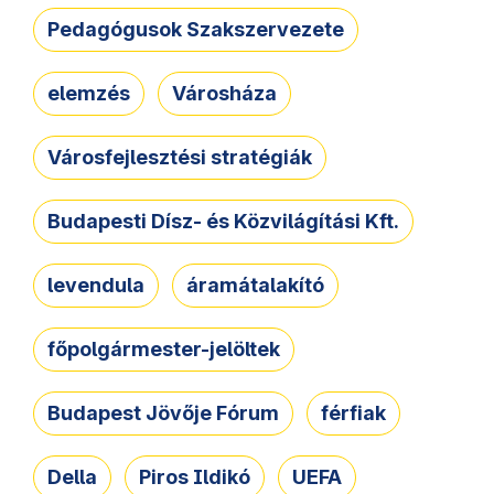
Pedagógusok Szakszervezete
elemzés
Városháza
Városfejlesztési stratégiák
Budapesti Dísz- és Közvilágítási Kft.
levendula
áramátalakító
főpolgármester-jelöltek
Budapest Jövője Fórum
férfiak
Della
Piros Ildikó
UEFA