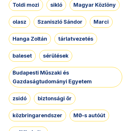
Toldi mozi
sikló
Magyar Közlöny
olasz
Szaniszló Sándor
Marci
Hanga Zoltán
tárlatvezetés
baleset
sérülések
Budapesti Műszaki és
Gazdaságtudományi Egyetem
zsidó
biztonsági őr
közbringarendszer
M0-s autóút