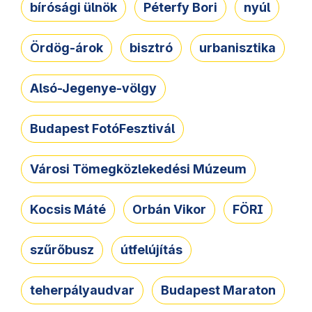
bírósági ülnök
Péterfy Bori
nyúl
Ördög-árok
bisztró
urbanisztika
Alsó-Jegenye-völgy
Budapest FotóFesztivál
Városi Tömegközlekedési Múzeum
Kocsis Máté
Orbán Vikor
FÖRI
szűrőbusz
útfelújítás
teherpályaudvar
Budapest Maraton