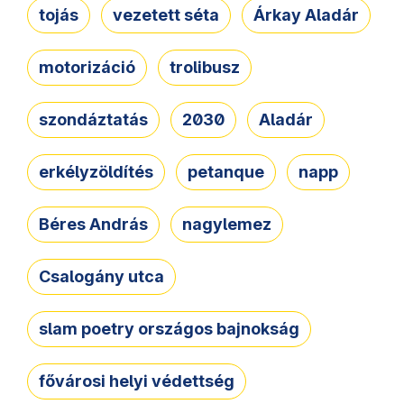
tojás
vezetett séta
Árkay Aladár
motorizáció
trolibusz
szondáztatás
2030
Aladár
erkélyzöldítés
petanque
napp
Béres András
nagylemez
Csalogány utca
slam poetry országos bajnokság
fővárosi helyi védettség