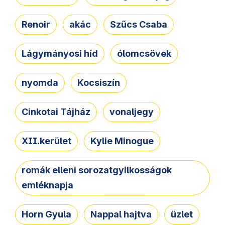
Renoir
akác
Szűcs Csaba
Lágymányosi híd
ólomcsövek
nyomda
Kocsiszín
Cinkotai Tájház
vonaljegy
XII.kerület
Kylie Minogue
romák elleni sorozatgyilkosságok
emléknapja
Horn Gyula
Nappal hajtva
üzlet