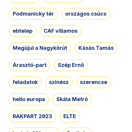
Podmanicky tér
országos csúcs
ebtelep
CAF villamos
Megújul a Nagykörút
Kásás Tamás
Árasztó-part
Szép Ernő
feladatok
színész
szerencse
hello europa
Skála Metró
RAKPART 2023
ELTE