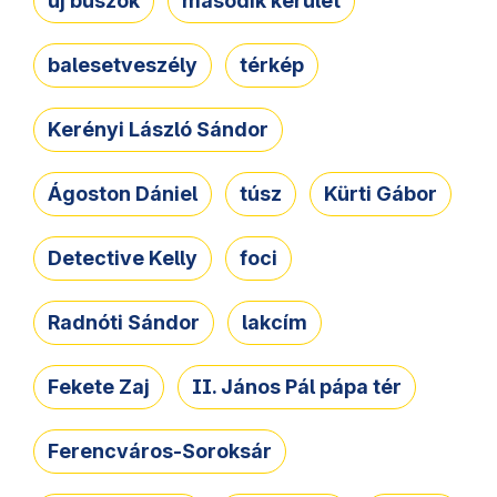
új buszok
második kerület
balesetveszély
térkép
Kerényi László Sándor
Ágoston Dániel
túsz
Kürti Gábor
Detective Kelly
foci
Radnóti Sándor
lakcím
Fekete Zaj
II. János Pál pápa tér
Ferencváros-Soroksár