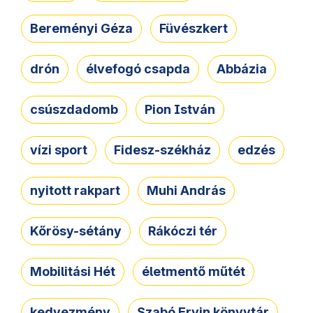
Bereményi Géza
Füvészkert
drón
élvefogó csapda
Abbázia
csúszdadomb
Pion István
vízi sport
Fidesz-székház
edzés
nyitott rakpart
Muhi András
Kőrösy-sétány
Rákóczi tér
Mobilitási Hét
életmentő műtét
kedvezmény
Szabó Ervin könyvtár