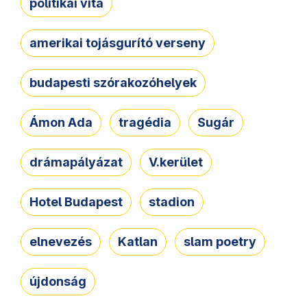
politikai vita
amerikai tojásgurító verseny
budapesti szórakozóhelyek
Ámon Ada
tragédia
Sugár
drámapályázat
V.kerület
Hotel Budapest
stadion
elnevezés
Katlan
slam poetry
újdonság