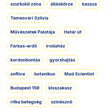
szurkolói zóna
állásbörze
kassza
Temesvári Szilvia
Művészetek Palotája
Határ út
Farkas-erdő
irodaház
kordonbontás
gyorshajtás
softice
botanikus
Mad Scientist
Budapest 150
kisszakasz
ritka betegség
színésznő