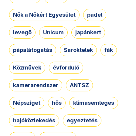
Nők a Nőkért Egyesület
padel
levegő
Unicum
japánkert
pápalátogatás
Saroktelek
fák
Közművek
évforduló
kamerarendszer
ANTSZ
Népsziget
hős
klímasemleges
hajóközlekedés
egyeztetés