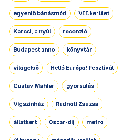
egyenlő bánásmód
VII.kerület
Karcsi, a nyúl
recenzió
Budapest anno
könyvtár
világelső
Helló Európa! Fesztivál
Gustav Mahler
gyorsulás
Vígszínház
Radnóti Zsuzsa
állatkert
Oscar-díj
metró