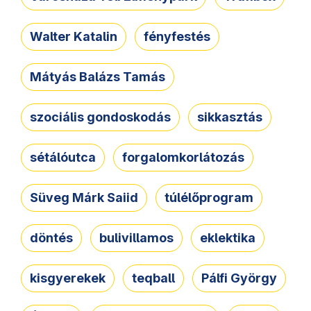
Walter Katalin
fényfestés
Mátyás Balázs Tamás
szociális gondoskodás
sikkasztás
sétálóutca
forgalomkorlátozás
Süveg Márk Saiid
túlélőprogram
döntés
bulivillamos
eklektika
kisgyerekek
teqball
Pálfi György