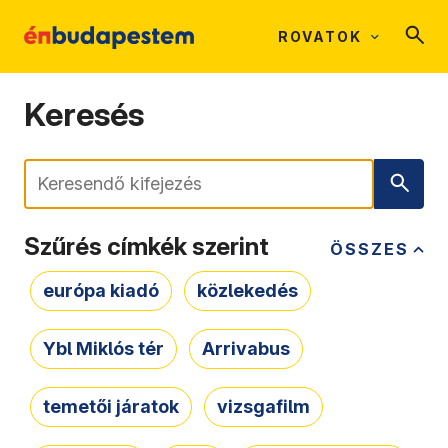
ROVATOK
Keresés
Keresés
Szűrés címkék szerint
ÖSSZES
európa kiadó
közlekedés
Ybl Miklós tér
Arrivabus
temetői járatok
vizsgafilm