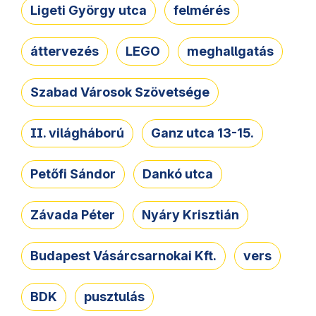
Ligeti György utca
felmérés
áttervezés
LEGO
meghallgatás
Szabad Városok Szövetsége
II. világháború
Ganz utca 13-15.
Petőfi Sándor
Dankó utca
Závada Péter
Nyáry Krisztián
Budapest Vásárcsarnokai Kft.
vers
BDK
pusztulás