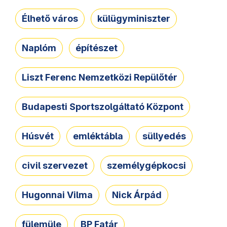
Élhető város
külügyminiszter
Naplóm
építészet
Liszt Ferenc Nemzetközi Repülőtér
Budapesti Sportszolgáltató Központ
Húsvét
emléktábla
süllyedés
civil szervezet
személygépkocsi
Hugonnai Vilma
Nick Árpád
fülemüle
BP Fatár