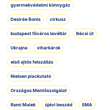
gyermekvédelmi könnygáz
Desirée Bonis
cirkusz
budapest főváros levéltár
Bécsi út
Ukrajna
viharkárok
első ajtós felszállás
Nielsen piackutató
Országos Mentőszolgálat
Rami Malek
újévi beszéd
SMA