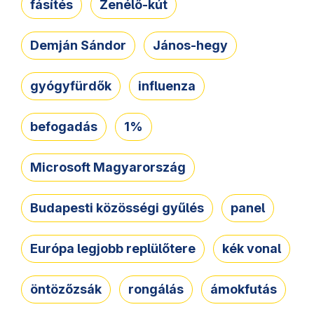
fásítés
Zenélő-kút
Demján Sándor
János-hegy
gyógyfürdők
influenza
befogadás
1%
Microsoft Magyarország
Budapesti közösségi gyűlés
panel
Európa legjobb replülőtere
kék vonal
öntözőzsák
rongálás
ámokfutás