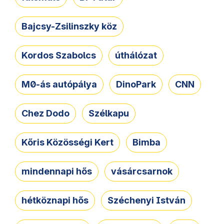
Bajcsy-Zsilinszky köz
Kordos Szabolcs
úthálózat
M0-ás autópálya
DinoPark
CNN
Chez Dodo
Szélkapu
Kőris Közösségi Kert
Bimba
mindennapi hős
vásárcsarnok
hétköznapi hős
Széchenyi István