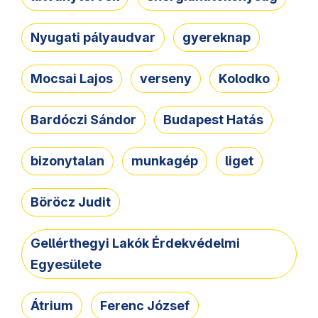
Nyugati pályaudvar
gyereknap
Mocsai Lajos
verseny
Kolodko
Bardóczi Sándor
Budapest Hatás
bizonytalan
munkagép
liget
Böröcz Judit
Gellérthegyi Lakók Érdekvédelmi
Egyesülete
Átrium
Ferenc József