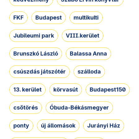
FKF
Budapest
multikulti
Jubileumi park
VIII.kerület
Brunszkó László
Balassa Anna
csúszdás játszótér
szálloda
13. kerület
körvasút
Budapest150
csőtörés
Óbuda-Békásmegyer
ponty
új állomások
Jurányi Ház