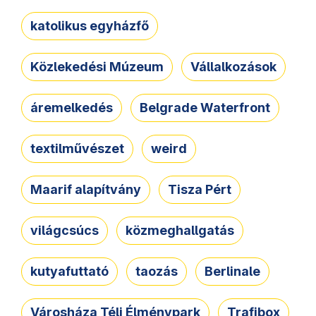
katolikus egyházfő
Közlekedési Múzeum
Vállalkozások
áremelkedés
Belgrade Waterfront
textilművészet
weird
Maarif alapítvány
Tisza Pért
világcsúcs
közmeghallgatás
kutyafuttató
taozás
Berlinale
Városháza Téli Élménypark
Trafibox