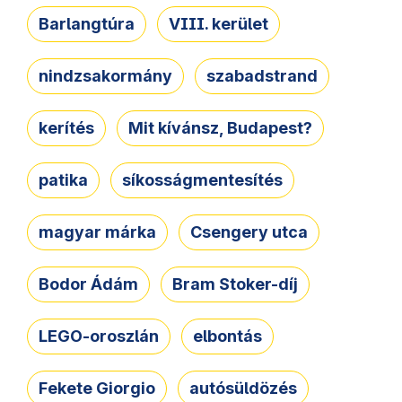
Barlangtúra
VIII. kerület
nindzsakormány
szabadstrand
kerítés
Mit kívánsz, Budapest?
patika
síkosságmentesítés
magyar márka
Csengery utca
Bodor Ádám
Bram Stoker-díj
LEGO-oroszlán
elbontás
Fekete Giorgio
autósüldözés