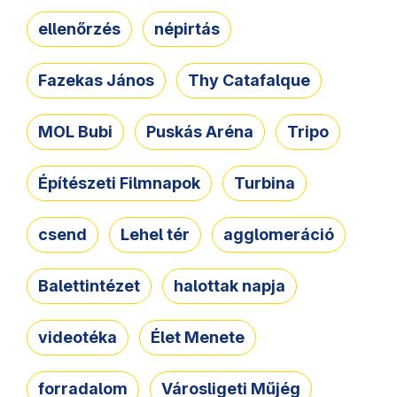
ellenőrzés
népirtás
Fazekas János
Thy Catafalque
MOL Bubi
Puskás Aréna
Tripo
Építészeti Filmnapok
Turbina
csend
Lehel tér
agglomeráció
Balettintézet
halottak napja
videotéka
Élet Menete
forradalom
Városligeti Műjég