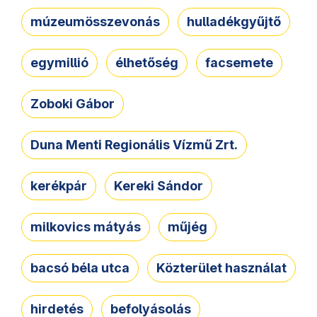
múzeumösszevonás
hulladékgyűjtő
egymillió
élhetőség
facsemete
Zoboki Gábor
Duna Menti Regionális Vízmű Zrt.
kerékpár
Kereki Sándor
milkovics mátyás
műjég
bacsó béla utca
Közterület használat
hirdetés
befolyásolás