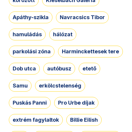
körözött
Kieselbach Galéria
Apáthy-szikla
Navracsics Tibor
hamuládás
hálózat
parkolási zóna
Harminckettesek tere
Dob utca
autóbusz
etető
Samu
erkölcstelenség
Puskás Panni
Pro Urbe díjak
extrém fagylaltok
Billie Eilish