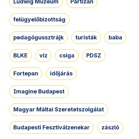
Ludwig Múzeum
Partizán
felügyelőbizottság
pedagógussztrájk
turisták
baba
BLKE
víz
csiga
PDSZ
Fortepan
időjárás
Imagine Budapest
Magyar Máltai Szeretetszolgálat
Budapesti Fesztiválzenekar
zászló