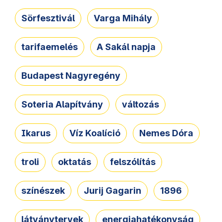
Sörfesztivál
Varga Mihály
tarifaemelés
A Sakál napja
Budapest Nagyregény
Soteria Alapítvány
változás
Ikarus
Víz Koalíció
Nemes Dóra
troli
oktatás
felszólítás
színészek
Jurij Gagarin
1896
látványtervek
energiahatékonyság