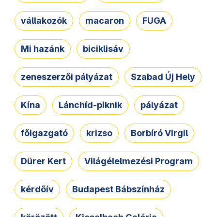
vállakozók
macaron
FUGA
Mi hazánk
biciklisáv
zeneszerzői pályázat
Szabad Új Hely
Kína
Lánchíd-piknik
pályázat
főigazgató
krizso
Borbíró Virgil
Dürer Kert
Világélelmezési Program
kérdőív
Budapest Bábszínház