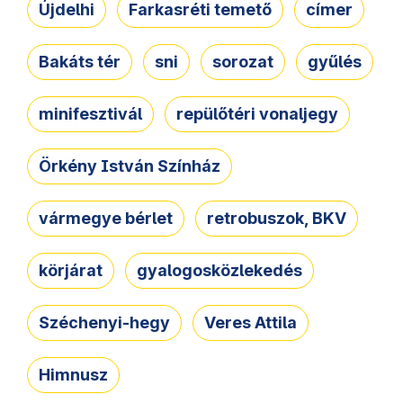
Újdelhi
Farkasréti temető
címer
Bakáts tér
sni
sorozat
gyűlés
minifesztivál
repülőtéri vonaljegy
Örkény István Színház
vármegye bérlet
retrobuszok, BKV
körjárat
gyalogosközlekedés
Széchenyi-hegy
Veres Attila
Himnusz