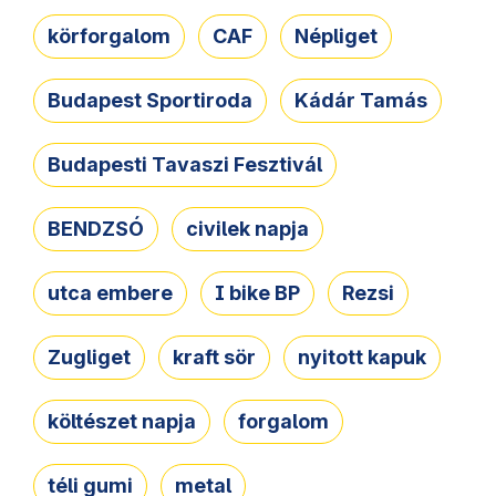
körforgalom
CAF
Népliget
Budapest Sportiroda
Kádár Tamás
Budapesti Tavaszi Fesztivál
BENDZSÓ
civilek napja
utca embere
I bike BP
Rezsi
Zugliget
kraft sör
nyitott kapuk
költészet napja
forgalom
téli gumi
metal