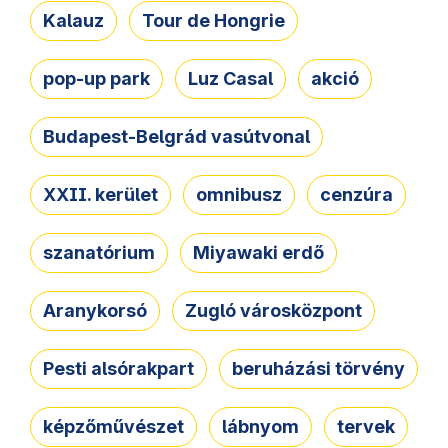
Kalauz
Tour de Hongrie
pop-up park
Luz Casal
akció
Budapest-Belgrád vasútvonal
XXII. kerület
omnibusz
cenzúra
szanatórium
Miyawaki erdő
Aranykorsó
Zugló városközpont
Pesti alsórakpart
beruházási törvény
képzőművészet
lábnyom
tervek