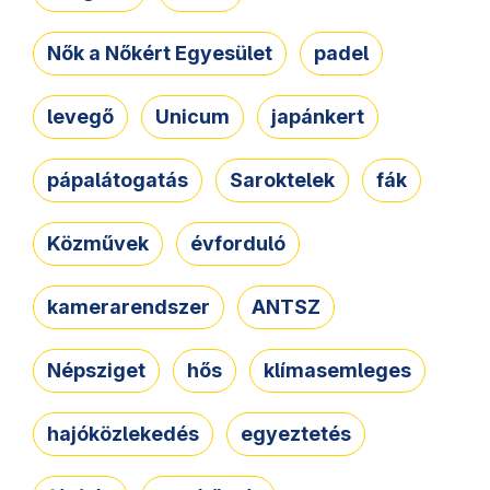
Nők a Nőkért Egyesület
padel
levegő
Unicum
japánkert
pápalátogatás
Saroktelek
fák
Közművek
évforduló
kamerarendszer
ANTSZ
Népsziget
hős
klímasemleges
hajóközlekedés
egyeztetés