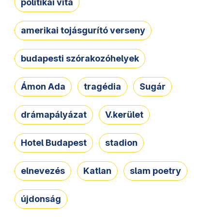
politikai vita
amerikai tojásgurító verseny
budapesti szórakozóhelyek
Ámon Ada
tragédia
Sugár
drámapályázat
V.kerület
Hotel Budapest
stadion
elnevezés
Katlan
slam poetry
újdonság