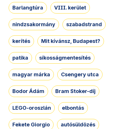
Barlangtúra
VIII. kerület
nindzsakormány
szabadstrand
kerítés
Mit kívánsz, Budapest?
patika
síkosságmentesítés
magyar márka
Csengery utca
Bodor Ádám
Bram Stoker-díj
LEGO-oroszlán
elbontás
Fekete Giorgio
autósüldözés