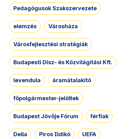
Pedagógusok Szakszervezete
elemzés
Városháza
Városfejlesztési stratégiák
Budapesti Dísz- és Közvilágítási Kft.
levendula
áramátalakító
főpolgármester-jelöltek
Budapest Jövője Fórum
férfiak
Della
Piros Ildikó
UEFA