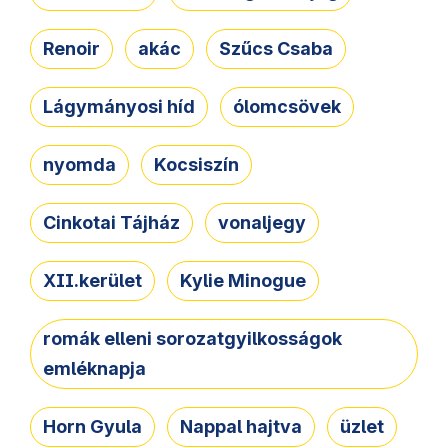
Renoir
akác
Szűcs Csaba
Lágymányosi híd
ólomcsövek
nyomda
Kocsiszín
Cinkotai Tájház
vonaljegy
XII.kerület
Kylie Minogue
romák elleni sorozatgyilkosságok
emléknapja
Horn Gyula
Nappal hajtva
üzlet