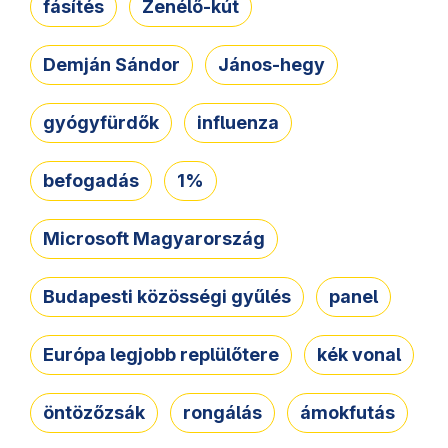
fásítés
Zenélő-kút
Demján Sándor
János-hegy
gyógyfürdők
influenza
befogadás
1%
Microsoft Magyarország
Budapesti közösségi gyűlés
panel
Európa legjobb replülőtere
kék vonal
öntözőzsák
rongálás
ámokfutás