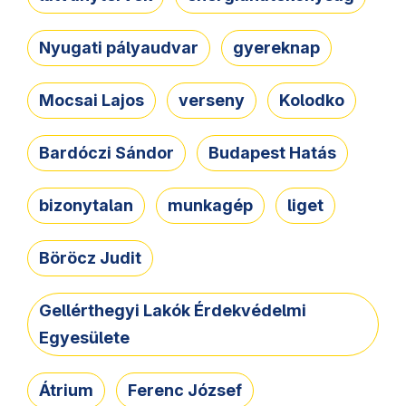
Nyugati pályaudvar
gyereknap
Mocsai Lajos
verseny
Kolodko
Bardóczi Sándor
Budapest Hatás
bizonytalan
munkagép
liget
Böröcz Judit
Gellérthegyi Lakók Érdekvédelmi
Egyesülete
Átrium
Ferenc József