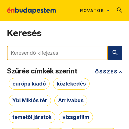
ROVATOK
Keresés
Keresés
Szűrés címkék szerint
ÖSSZES
európa kiadó
közlekedés
Ybl Miklós tér
Arrivabus
temetői járatok
vizsgafilm