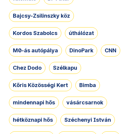
Bajcsy-Zsilinszky köz
Kordos Szabolcs
úthálózat
M0-ás autópálya
DinoPark
CNN
Chez Dodo
Szélkapu
Kőris Közösségi Kert
Bimba
mindennapi hős
vásárcsarnok
hétköznapi hős
Széchenyi István