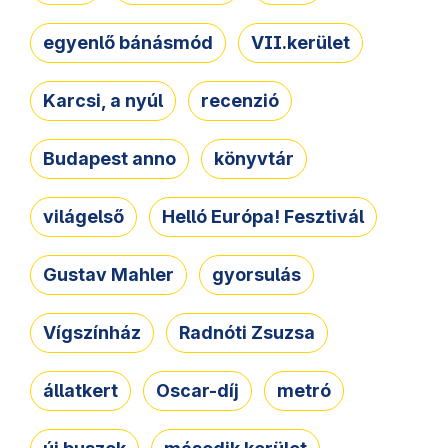
egyenlő bánásmód
VII.kerület
Karcsi, a nyúl
recenzió
Budapest anno
könyvtár
világelső
Helló Európa! Fesztivál
Gustav Mahler
gyorsulás
Vígszínház
Radnóti Zsuzsa
állatkert
Oscar-díj
metró