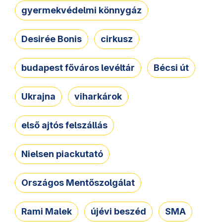
gyermekvédelmi könnygáz
Desirée Bonis
cirkusz
budapest főváros levéltár
Bécsi út
Ukrajna
viharkárok
első ajtós felszállás
Nielsen piackutató
Országos Mentőszolgálat
Rami Malek
újévi beszéd
SMA