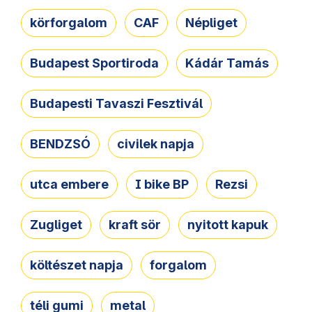
körforgalom
CAF
Népliget
Budapest Sportiroda
Kádár Tamás
Budapesti Tavaszi Fesztivál
BENDZSÓ
civilek napja
utca embere
I bike BP
Rezsi
Zugliget
kraft sör
nyitott kapuk
költészet napja
forgalom
téli gumi
metal