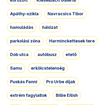
körözött
Kieselbach Galéria
Apáthy-szikla
Navracsics Tibor
hamuládás
hálózat
parkolási zóna
Harminckettesek tere
Dob utca
autóbusz
etető
Samu
erkölcstelenség
Puskás Panni
Pro Urbe díjak
extrém fagylaltok
Billie Eilish