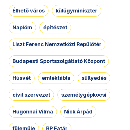
Élhető város
külügyminiszter
Naplóm
építészet
Liszt Ferenc Nemzetközi Repülőtér
Budapesti Sportszolgáltató Központ
Húsvét
emléktábla
süllyedés
civil szervezet
személygépkocsi
Hugonnai Vilma
Nick Árpád
fülemüle
BP Fatár