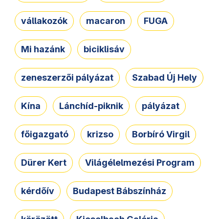
vállakozók
macaron
FUGA
Mi hazánk
biciklisáv
zeneszerzői pályázat
Szabad Új Hely
Kína
Lánchíd-piknik
pályázat
főigazgató
krizso
Borbíró Virgil
Dürer Kert
Világélelmezési Program
kérdőív
Budapest Bábszínház