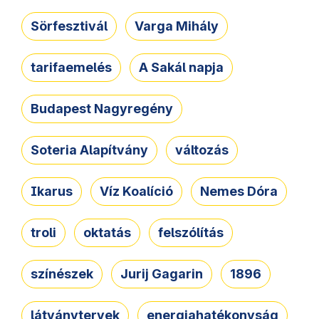
Sörfesztivál
Varga Mihály
tarifaemelés
A Sakál napja
Budapest Nagyregény
Soteria Alapítvány
változás
Ikarus
Víz Koalíció
Nemes Dóra
troli
oktatás
felszólítás
színészek
Jurij Gagarin
1896
látványtervek
energiahatékonyság