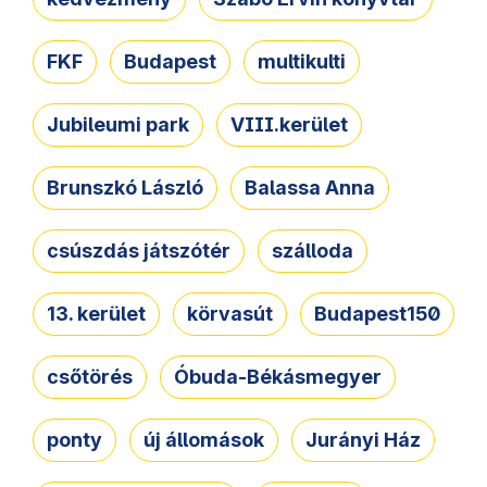
FKF
Budapest
multikulti
Jubileumi park
VIII.kerület
Brunszkó László
Balassa Anna
csúszdás játszótér
szálloda
13. kerület
körvasút
Budapest150
csőtörés
Óbuda-Békásmegyer
ponty
új állomások
Jurányi Ház