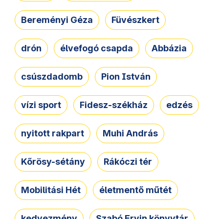
Bereményi Géza
Füvészkert
drón
élvefogó csapda
Abbázia
csúszdadomb
Pion István
vízi sport
Fidesz-székház
edzés
nyitott rakpart
Muhi András
Kőrösy-sétány
Rákóczi tér
Mobilitási Hét
életmentő műtét
kedvezmény
Szabó Ervin könyvtár