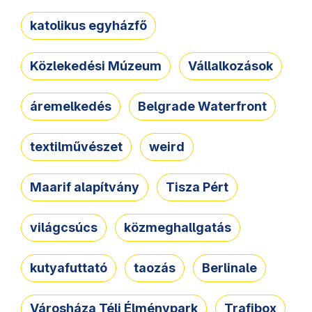
katolikus egyházfő
Közlekedési Múzeum
Vállalkozások
áremelkedés
Belgrade Waterfront
textilművészet
weird
Maarif alapítvány
Tisza Pért
világcsúcs
közmeghallgatás
kutyafuttató
taozás
Berlinale
Városháza Téli Élménypark
Trafibox