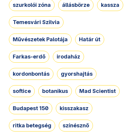
szurkolói zóna
állásbörze
kassza
Temesvári Szilvia
Művészetek Palotája
Határ út
Farkas-erdő
irodaház
kordonbontás
gyorshajtás
softice
botanikus
Mad Scientist
Budapest 150
kisszakasz
ritka betegség
színésznő