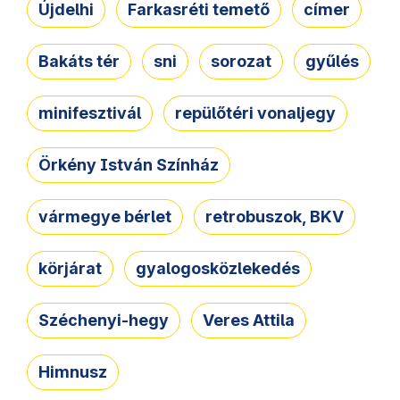
Újdelhi
Farkasréti temető
címer
Bakáts tér
sni
sorozat
gyűlés
minifesztivál
repülőtéri vonaljegy
Örkény István Színház
vármegye bérlet
retrobuszok, BKV
körjárat
gyalogosközlekedés
Széchenyi-hegy
Veres Attila
Himnusz