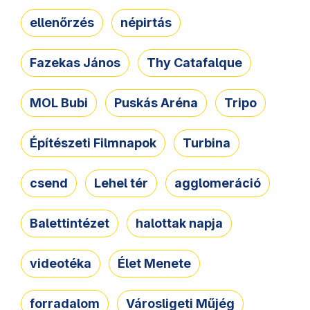
ellenőrzés
népirtás
Fazekas János
Thy Catafalque
MOL Bubi
Puskás Aréna
Tripo
Építészeti Filmnapok
Turbina
csend
Lehel tér
agglomeráció
Balettintézet
halottak napja
videotéka
Élet Menete
forradalom
Városligeti Műjég