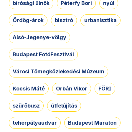
bírósági ülnök
Péterfy Bori
nyúl
Ördög-árok
bisztró
urbanisztika
Alsó-Jegenye-völgy
Budapest FotóFesztivál
Városi Tömegközlekedési Múzeum
Kocsis Máté
Orbán Vikor
FÖRI
szűrőbusz
útfelújítás
teherpályaudvar
Budapest Maraton