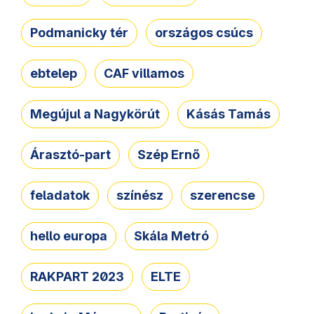
Podmanicky tér
országos csúcs
ebtelep
CAF villamos
Megújul a Nagykörút
Kásás Tamás
Árasztó-part
Szép Ernő
feladatok
színész
szerencse
hello europa
Skála Metró
RAKPART 2023
ELTE