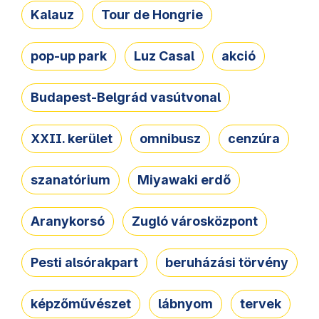
Kalauz
Tour de Hongrie
pop-up park
Luz Casal
akció
Budapest-Belgrád vasútvonal
XXII. kerület
omnibusz
cenzúra
szanatórium
Miyawaki erdő
Aranykorsó
Zugló városközpont
Pesti alsórakpart
beruházási törvény
képzőművészet
lábnyom
tervek