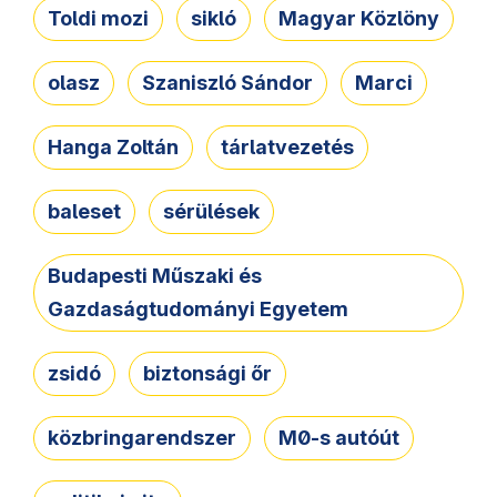
Toldi mozi
sikló
Magyar Közlöny
olasz
Szaniszló Sándor
Marci
Hanga Zoltán
tárlatvezetés
baleset
sérülések
Budapesti Műszaki és
Gazdaságtudományi Egyetem
zsidó
biztonsági őr
közbringarendszer
M0-s autóút