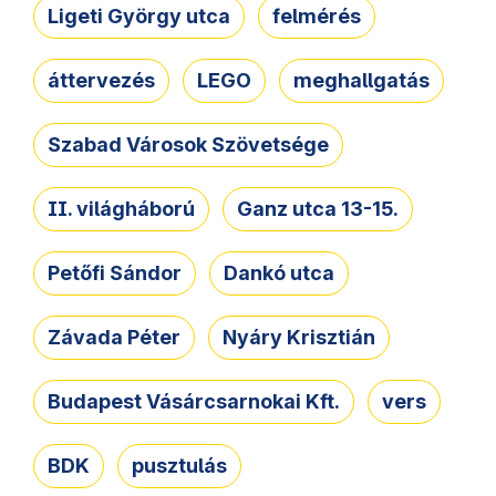
Ligeti György utca
felmérés
áttervezés
LEGO
meghallgatás
Szabad Városok Szövetsége
II. világháború
Ganz utca 13-15.
Petőfi Sándor
Dankó utca
Závada Péter
Nyáry Krisztián
Budapest Vásárcsarnokai Kft.
vers
BDK
pusztulás