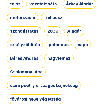
tojás
vezetett séta
Árkay Aladár
motorizáció
trolibusz
szondáztatás
2030
Aladár
erkélyzöldítés
petanque
napp
Béres András
nagylemez
Csalogány utca
slam poetry országos bajnokság
fővárosi helyi védettség