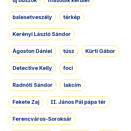
új buszok
második kerület
balesetveszély
térkép
Kerényi László Sándor
Ágoston Dániel
túsz
Kürti Gábor
Detective Kelly
foci
Radnóti Sándor
lakcím
Fekete Zaj
II. János Pál pápa tér
Ferencváros-Soroksár