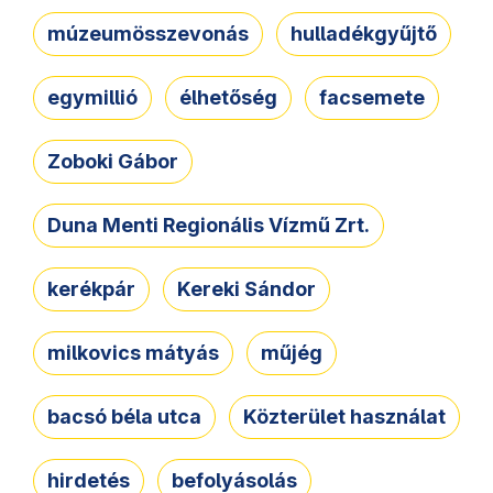
múzeumösszevonás
hulladékgyűjtő
egymillió
élhetőség
facsemete
Zoboki Gábor
Duna Menti Regionális Vízmű Zrt.
kerékpár
Kereki Sándor
milkovics mátyás
műjég
bacsó béla utca
Közterület használat
hirdetés
befolyásolás