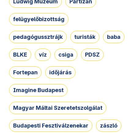
Ludwig Múzeum
Partizán
felügyelőbizottság
pedagógussztrájk
turisták
baba
BLKE
víz
csiga
PDSZ
Fortepan
időjárás
Imagine Budapest
Magyar Máltai Szeretetszolgálat
Budapesti Fesztiválzenekar
zászló