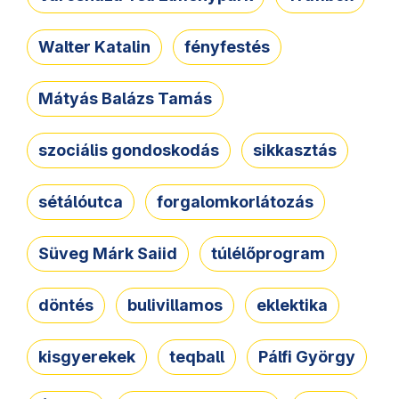
Walter Katalin
fényfestés
Mátyás Balázs Tamás
szociális gondoskodás
sikkasztás
sétálóutca
forgalomkorlátozás
Süveg Márk Saiid
túlélőprogram
döntés
bulivillamos
eklektika
kisgyerekek
teqball
Pálfi György