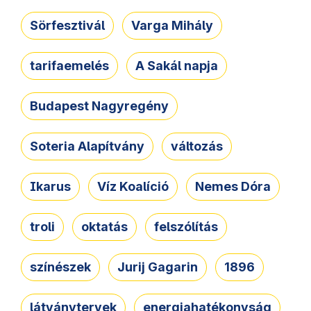
Sörfesztivál
Varga Mihály
tarifaemelés
A Sakál napja
Budapest Nagyregény
Soteria Alapítvány
változás
Ikarus
Víz Koalíció
Nemes Dóra
troli
oktatás
felszólítás
színészek
Jurij Gagarin
1896
látványtervek
energiahatékonyság