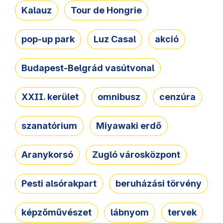
Kalauz
Tour de Hongrie
pop-up park
Luz Casal
akció
Budapest-Belgrád vasútvonal
XXII. kerület
omnibusz
cenzúra
szanatórium
Miyawaki erdő
Aranykorsó
Zugló városközpont
Pesti alsórakpart
beruházási törvény
képzőművészet
lábnyom
tervek