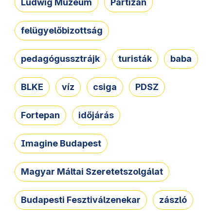
Ludwig Múzeum
Partizán
felügyelőbizottság
pedagógussztrájk
turisták
baba
BLKE
víz
csiga
PDSZ
Fortepan
időjárás
Imagine Budapest
Magyar Máltai Szeretetszolgálat
Budapesti Fesztiválzenekar
zászló