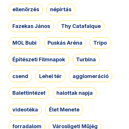
ellenőrzés
népirtás
Fazekas János
Thy Catafalque
MOL Bubi
Puskás Aréna
Tripo
Építészeti Filmnapok
Turbina
csend
Lehel tér
agglomeráció
Balettintézet
halottak napja
videotéka
Élet Menete
forradalom
Városligeti Műjég