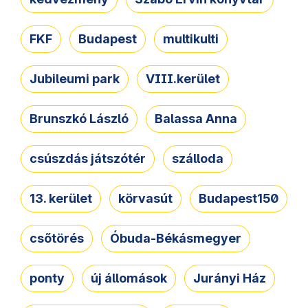
FKF
Budapest
multikulti
Jubileumi park
VIII.kerület
Brunszkó László
Balassa Anna
csúszdás játszótér
szálloda
13. kerület
körvasút
Budapest150
csőtörés
Óbuda-Békásmegyer
ponty
új állomások
Jurányi Ház