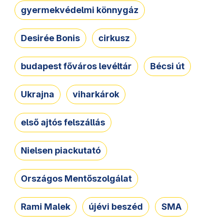
gyermekvédelmi könnygáz
Desirée Bonis
cirkusz
budapest főváros levéltár
Bécsi út
Ukrajna
viharkárok
első ajtós felszállás
Nielsen piackutató
Országos Mentőszolgálat
Rami Malek
újévi beszéd
SMA