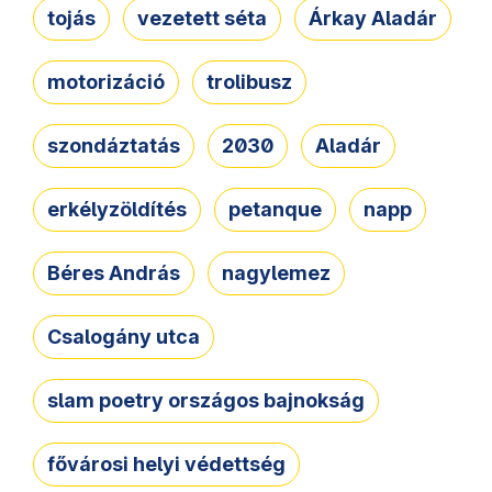
tojás
vezetett séta
Árkay Aladár
motorizáció
trolibusz
szondáztatás
2030
Aladár
erkélyzöldítés
petanque
napp
Béres András
nagylemez
Csalogány utca
slam poetry országos bajnokság
fővárosi helyi védettség