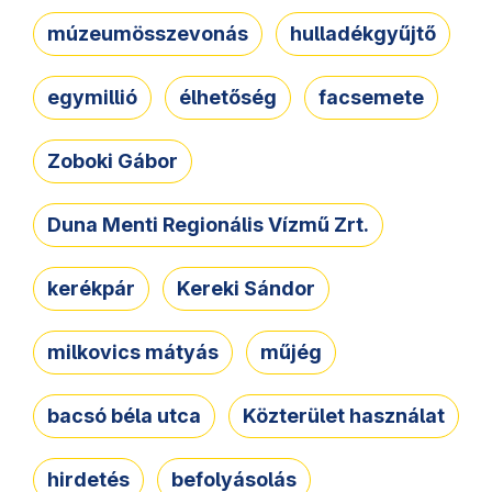
múzeumösszevonás
hulladékgyűjtő
egymillió
élhetőség
facsemete
Zoboki Gábor
Duna Menti Regionális Vízmű Zrt.
kerékpár
Kereki Sándor
milkovics mátyás
műjég
bacsó béla utca
Közterület használat
hirdetés
befolyásolás