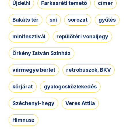
Újdelhi
Farkasréti temető
címer
Bakáts tér
sni
sorozat
gyűlés
minifesztivál
repülőtéri vonaljegy
Örkény István Színház
vármegye bérlet
retrobuszok, BKV
körjárat
gyalogosközlekedés
Széchenyi-hegy
Veres Attila
Himnusz