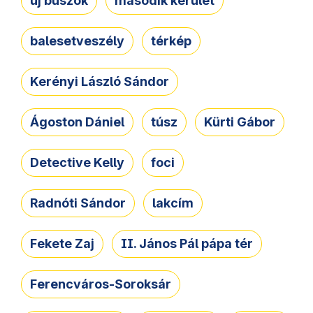
új buszok
második kerület
balesetveszély
térkép
Kerényi László Sándor
Ágoston Dániel
túsz
Kürti Gábor
Detective Kelly
foci
Radnóti Sándor
lakcím
Fekete Zaj
II. János Pál pápa tér
Ferencváros-Soroksár