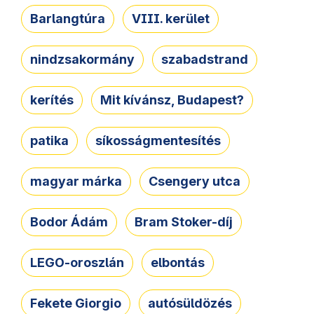
Barlangtúra
VIII. kerület
nindzsakormány
szabadstrand
kerítés
Mit kívánsz, Budapest?
patika
síkosságmentesítés
magyar márka
Csengery utca
Bodor Ádám
Bram Stoker-díj
LEGO-oroszlán
elbontás
Fekete Giorgio
autósüldözés