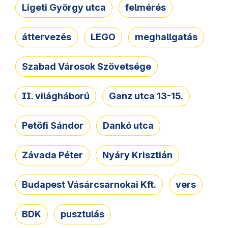
Ligeti György utca
felmérés
áttervezés
LEGO
meghallgatás
Szabad Városok Szövetsége
II. világháború
Ganz utca 13-15.
Petőfi Sándor
Dankó utca
Závada Péter
Nyáry Krisztián
Budapest Vásárcsarnokai Kft.
vers
BDK
pusztulás