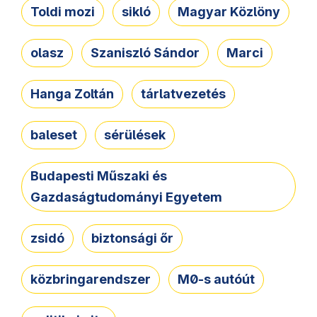
Toldi mozi
sikló
Magyar Közlöny
olasz
Szaniszló Sándor
Marci
Hanga Zoltán
tárlatvezetés
baleset
sérülések
Budapesti Műszaki és
Gazdaságtudományi Egyetem
zsidó
biztonsági őr
közbringarendszer
M0-s autóút