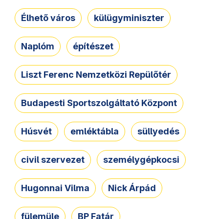
Élhető város
külügyminiszter
Naplóm
építészet
Liszt Ferenc Nemzetközi Repülőtér
Budapesti Sportszolgáltató Központ
Húsvét
emléktábla
süllyedés
civil szervezet
személygépkocsi
Hugonnai Vilma
Nick Árpád
fülemüle
BP Fatár