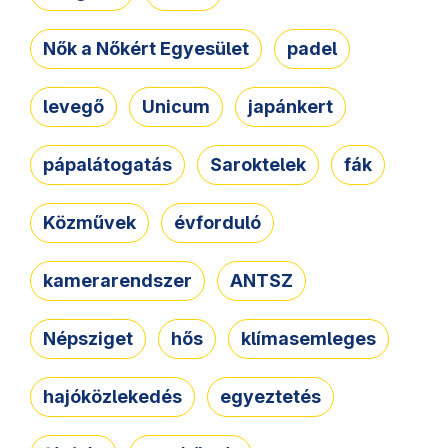
Nők a Nőkért Egyesület
padel
levegő
Unicum
japánkert
pápalátogatás
Saroktelek
fák
Közművek
évforduló
kamerarendszer
ANTSZ
Népsziget
hős
klímasemleges
hajóközlekedés
egyeztetés