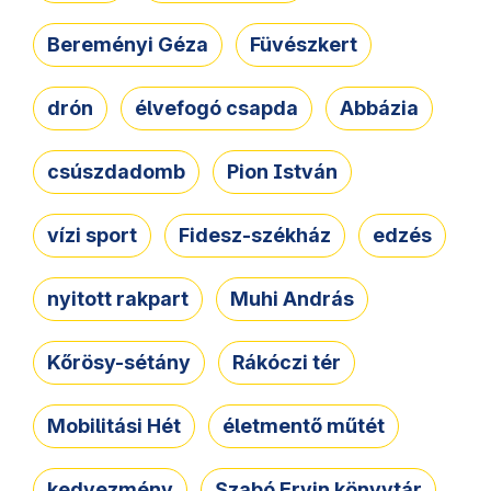
Bereményi Géza
Füvészkert
drón
élvefogó csapda
Abbázia
csúszdadomb
Pion István
vízi sport
Fidesz-székház
edzés
nyitott rakpart
Muhi András
Kőrösy-sétány
Rákóczi tér
Mobilitási Hét
életmentő műtét
kedvezmény
Szabó Ervin könyvtár