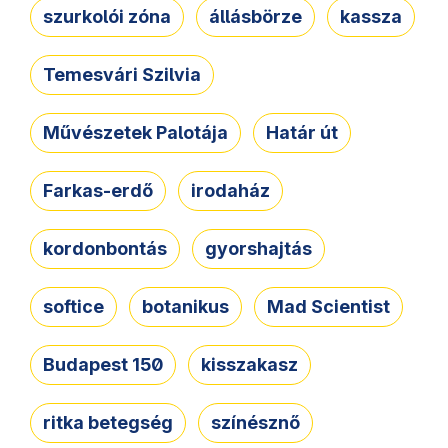
szurkolói zóna
állásbörze
kassza
Temesvári Szilvia
Művészetek Palotája
Határ út
Farkas-erdő
irodaház
kordonbontás
gyorshajtás
softice
botanikus
Mad Scientist
Budapest 150
kisszakasz
ritka betegség
színésznő