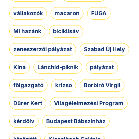
vállakozók
macaron
FUGA
Mi hazánk
biciklisáv
zeneszerzői pályázat
Szabad Új Hely
Kína
Lánchíd-piknik
pályázat
főigazgató
krizso
Borbíró Virgil
Dürer Kert
Világélelmezési Program
kérdőív
Budapest Bábszínház