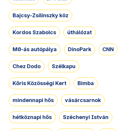
Bajcsy-Zsilinszky köz
Kordos Szabolcs
úthálózat
M0-ás autópálya
DinoPark
CNN
Chez Dodo
Szélkapu
Kőris Közösségi Kert
Bimba
mindennapi hős
vásárcsarnok
hétköznapi hős
Széchenyi István