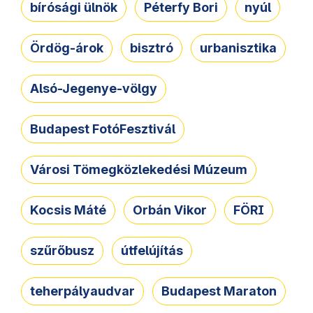
bírósági ülnök
Péterfy Bori
nyúl
Ördög-árok
bisztró
urbanisztika
Alsó-Jegenye-völgy
Budapest FotóFesztivál
Városi Tömegközlekedési Múzeum
Kocsis Máté
Orbán Vikor
FÖRI
szűrőbusz
útfelújítás
teherpályaudvar
Budapest Maraton