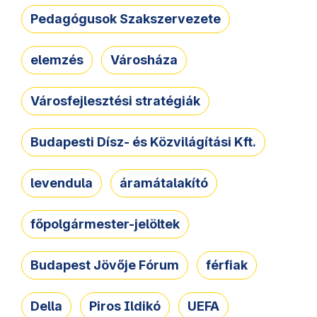
Pedagógusok Szakszervezete
elemzés
Városháza
Városfejlesztési stratégiák
Budapesti Dísz- és Közvilágítási Kft.
levendula
áramátalakító
főpolgármester-jelöltek
Budapest Jövője Fórum
férfiak
Della
Piros Ildikó
UEFA