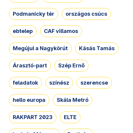
Podmanicky tér
országos csúcs
ebtelep
CAF villamos
Megújul a Nagykörút
Kásás Tamás
Árasztó-part
Szép Ernő
feladatok
színész
szerencse
hello europa
Skála Metró
RAKPART 2023
ELTE