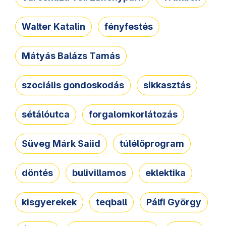
Walter Katalin
fényfestés
Mátyás Balázs Tamás
szociális gondoskodás
sikkasztás
sétálóutca
forgalomkorlátozás
Süveg Márk Saiid
túlélőprogram
döntés
bulivillamos
eklektika
kisgyerekek
teqball
Pálfi György