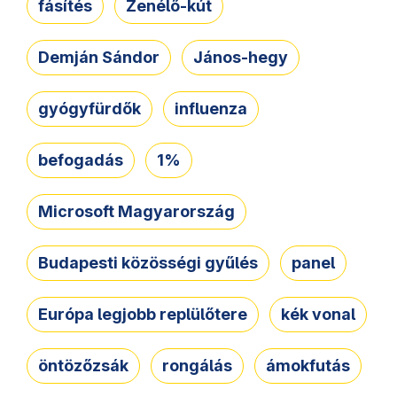
fásítés
Zenélő-kút
Demján Sándor
János-hegy
gyógyfürdők
influenza
befogadás
1%
Microsoft Magyarország
Budapesti közösségi gyűlés
panel
Európa legjobb replülőtere
kék vonal
öntözőzsák
rongálás
ámokfutás