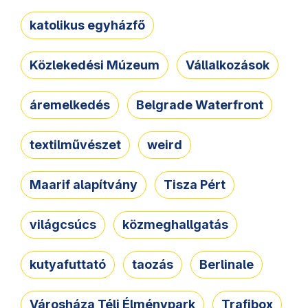
katolikus egyházfő
Közlekedési Múzeum
Vállalkozások
áremelkedés
Belgrade Waterfront
textilművészet
weird
Maarif alapítvány
Tisza Pért
világcsúcs
közmeghallgatás
kutyafuttató
taozás
Berlinale
Városháza Téli Élménypark
Trafibox