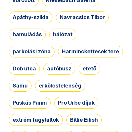
körözött
Kieselbach Galéria
Apáthy-szikla
Navracsics Tibor
hamuládás
hálózat
parkolási zóna
Harminckettesek tere
Dob utca
autóbusz
etető
Samu
erkölcstelenség
Puskás Panni
Pro Urbe díjak
extrém fagylaltok
Billie Eilish