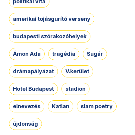
politikai vita
amerikai tojásgurító verseny
budapesti szórakozóhelyek
Ámon Ada
tragédia
Sugár
drámapályázat
V.kerület
Hotel Budapest
stadion
elnevezés
Katlan
slam poetry
újdonság