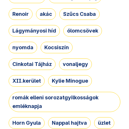
Renoir
akác
Szűcs Csaba
Lágymányosi híd
ólomcsövek
nyomda
Kocsiszín
Cinkotai Tájház
vonaljegy
XII.kerület
Kylie Minogue
romák elleni sorozatgyilkosságok
emléknapja
Horn Gyula
Nappal hajtva
üzlet