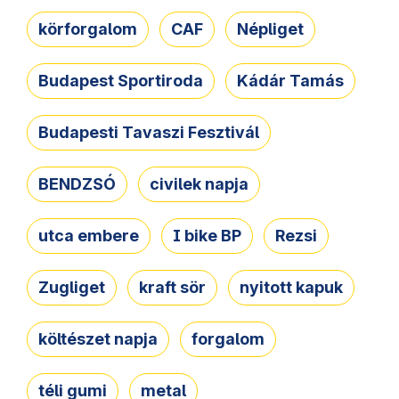
körforgalom
CAF
Népliget
Budapest Sportiroda
Kádár Tamás
Budapesti Tavaszi Fesztivál
BENDZSÓ
civilek napja
utca embere
I bike BP
Rezsi
Zugliget
kraft sör
nyitott kapuk
költészet napja
forgalom
téli gumi
metal