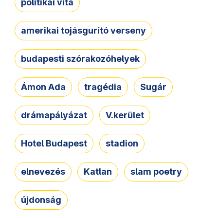
politikai vita
amerikai tojásgurító verseny
budapesti szórakozóhelyek
Ámon Ada
tragédia
Sugár
drámapályázat
V.kerület
Hotel Budapest
stadion
elnevezés
Katlan
slam poetry
újdonság