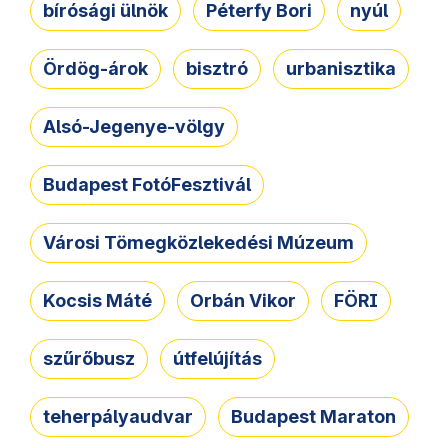
bírósági ülnök
Péterfy Bori
nyúl
Ördög-árok
bisztró
urbanisztika
Alsó-Jegenye-völgy
Budapest FotóFesztivál
Városi Tömegközlekedési Múzeum
Kocsis Máté
Orbán Vikor
FÖRI
szűrőbusz
útfelújítás
teherpályaudvar
Budapest Maraton