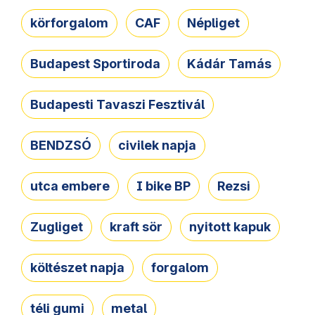
körforgalom
CAF
Népliget
Budapest Sportiroda
Kádár Tamás
Budapesti Tavaszi Fesztivál
BENDZSÓ
civilek napja
utca embere
I bike BP
Rezsi
Zugliget
kraft sör
nyitott kapuk
költészet napja
forgalom
téli gumi
metal