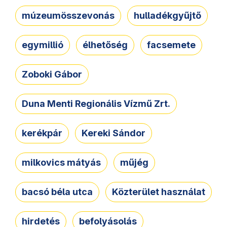
múzeumösszevonás
hulladékgyűjtő
egymillió
élhetőség
facsemete
Zoboki Gábor
Duna Menti Regionális Vízmű Zrt.
kerékpár
Kereki Sándor
milkovics mátyás
műjég
bacsó béla utca
Közterület használat
hirdetés
befolyásolás