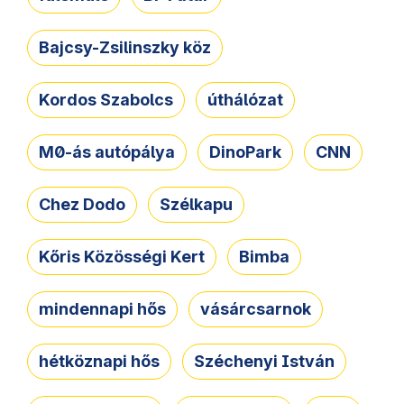
Bajcsy-Zsilinszky köz
Kordos Szabolcs
úthálózat
M0-ás autópálya
DinoPark
CNN
Chez Dodo
Szélkapu
Kőris Közösségi Kert
Bimba
mindennapi hős
vásárcsarnok
hétköznapi hős
Széchenyi István