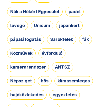
Nők a Nőkért Egyesület
padel
levegő
Unicum
japánkert
pápalátogatás
Saroktelek
fák
Közművek
évforduló
kamerarendszer
ANTSZ
Népsziget
hős
klímasemleges
hajóközlekedés
egyeztetés