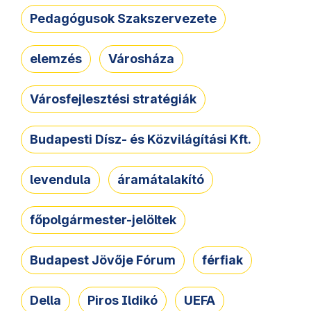
Pedagógusok Szakszervezete
elemzés
Városháza
Városfejlesztési stratégiák
Budapesti Dísz- és Közvilágítási Kft.
levendula
áramátalakító
főpolgármester-jelöltek
Budapest Jövője Fórum
férfiak
Della
Piros Ildikó
UEFA