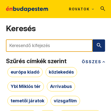
ROVATOK
Keresés
Keresés
Szűrés címkék szerint
ÖSSZES
európa kiadó
közlekedés
Ybl Miklós tér
Arrivabus
temetői járatok
vizsgafilm