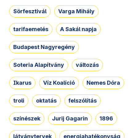
Sörfesztivál
Varga Mihály
tarifaemelés
A Sakál napja
Budapest Nagyregény
Soteria Alapítvány
változás
Ikarus
Víz Koalíció
Nemes Dóra
troli
oktatás
felszólítás
színészek
Jurij Gagarin
1896
látványtervek
energiahatékonyság