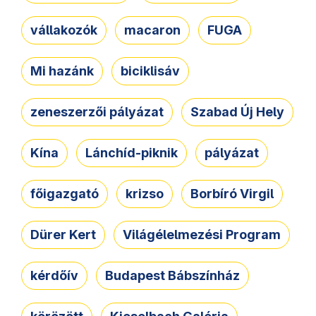
vállakozók
macaron
FUGA
Mi hazánk
biciklisáv
zeneszerzői pályázat
Szabad Új Hely
Kína
Lánchíd-piknik
pályázat
főigazgató
krizso
Borbíró Virgil
Dürer Kert
Világélelmezési Program
kérdőív
Budapest Bábszínház