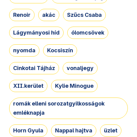
Renoir
akác
Szűcs Csaba
Lágymányosi híd
ólomcsövek
nyomda
Kocsiszín
Cinkotai Tájház
vonaljegy
XII.kerület
Kylie Minogue
romák elleni sorozatgyilkosságok
emléknapja
Horn Gyula
Nappal hajtva
üzlet