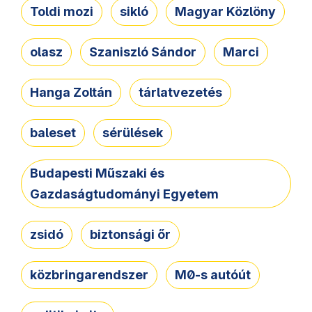
Toldi mozi
sikló
Magyar Közlöny
olasz
Szaniszló Sándor
Marci
Hanga Zoltán
tárlatvezetés
baleset
sérülések
Budapesti Műszaki és
Gazdaságtudományi Egyetem
zsidó
biztonsági őr
közbringarendszer
M0-s autóút