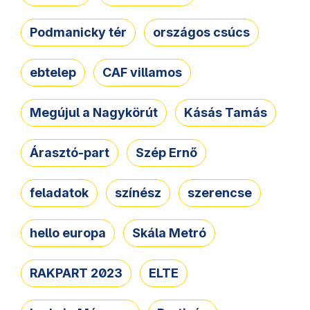
Podmanicky tér
országos csúcs
ebtelep
CAF villamos
Megújul a Nagykörút
Kásás Tamás
Árasztó-part
Szép Ernő
feladatok
színész
szerencse
hello europa
Skála Metró
RAKPART 2023
ELTE