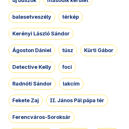
új buszok
második kerület
balesetveszély
térkép
Kerényi László Sándor
Ágoston Dániel
túsz
Kürti Gábor
Detective Kelly
foci
Radnóti Sándor
lakcím
Fekete Zaj
II. János Pál pápa tér
Ferencváros-Soroksár