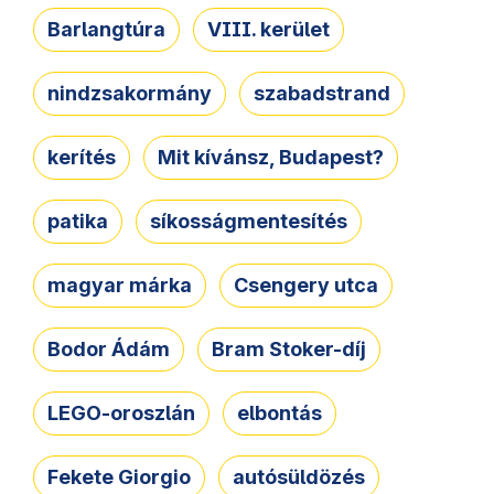
Barlangtúra
VIII. kerület
nindzsakormány
szabadstrand
kerítés
Mit kívánsz, Budapest?
patika
síkosságmentesítés
magyar márka
Csengery utca
Bodor Ádám
Bram Stoker-díj
LEGO-oroszlán
elbontás
Fekete Giorgio
autósüldözés