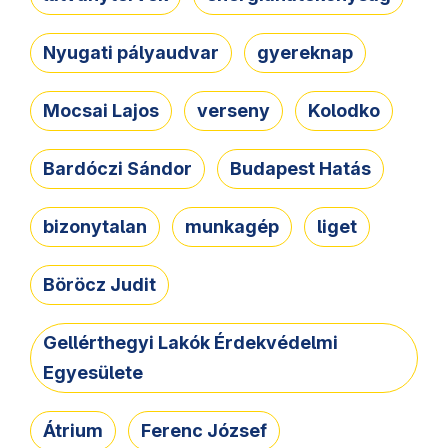
Nyugati pályaudvar
gyereknap
Mocsai Lajos
verseny
Kolodko
Bardóczi Sándor
Budapest Hatás
bizonytalan
munkagép
liget
Böröcz Judit
Gellérthegyi Lakók Érdekvédelmi
Egyesülete
Átrium
Ferenc József