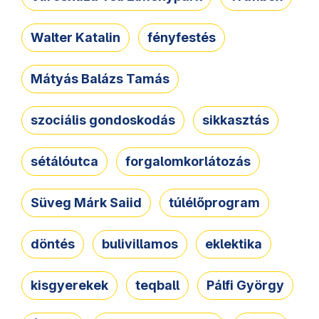
Walter Katalin
fényfestés
Mátyás Balázs Tamás
szociális gondoskodás
sikkasztás
sétálóutca
forgalomkorlátozás
Süveg Márk Saiid
túlélőprogram
döntés
bulivillamos
eklektika
kisgyerekek
teqball
Pálfi György