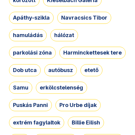
körözött
Kieselbach Galéria
Apáthy-szikla
Navracsics Tibor
hamuládás
hálózat
parkolási zóna
Harminckettesek tere
Dob utca
autóbusz
etető
Samu
erkölcstelenség
Puskás Panni
Pro Urbe díjak
extrém fagylaltok
Billie Eilish