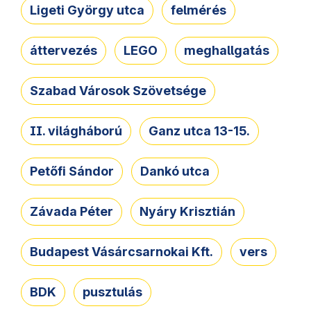
Ligeti György utca
felmérés
áttervezés
LEGO
meghallgatás
Szabad Városok Szövetsége
II. világháború
Ganz utca 13-15.
Petőfi Sándor
Dankó utca
Závada Péter
Nyáry Krisztián
Budapest Vásárcsarnokai Kft.
vers
BDK
pusztulás