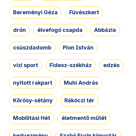
Bereményi Géza
Füvészkert
drón
élvefogó csapda
Abbázia
csúszdadomb
Pion István
vízi sport
Fidesz-székház
edzés
nyitott rakpart
Muhi András
Kőrösy-sétány
Rákóczi tér
Mobilitási Hét
életmentő műtét
kedvezmény
Szabó Ervin könyvtár