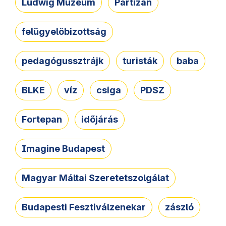
Ludwig Múzeum
Partizán
felügyelőbizottság
pedagógussztrájk
turisták
baba
BLKE
víz
csiga
PDSZ
Fortepan
időjárás
Imagine Budapest
Magyar Máltai Szeretetszolgálat
Budapesti Fesztiválzenekar
zászló