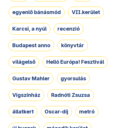
egyenlő bánásmód
VII.kerület
Karcsi, a nyúl
recenzió
Budapest anno
könyvtár
világelső
Helló Európa! Fesztivál
Gustav Mahler
gyorsulás
Vígszínház
Radnóti Zsuzsa
állatkert
Oscar-díj
metró