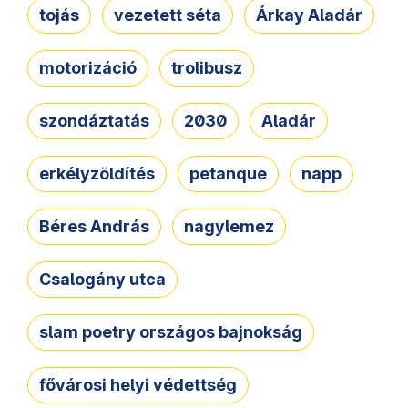
tojás
vezetett séta
Árkay Aladár
motorizáció
trolibusz
szondáztatás
2030
Aladár
erkélyzöldítés
petanque
napp
Béres András
nagylemez
Csalogány utca
slam poetry országos bajnokság
fővárosi helyi védettség