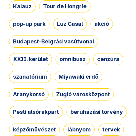
Kalauz
Tour de Hongrie
pop-up park
Luz Casal
akció
Budapest-Belgrád vasútvonal
XXII. kerület
omnibusz
cenzúra
szanatórium
Miyawaki erdő
Aranykorsó
Zugló városközpont
Pesti alsórakpart
beruházási törvény
képzőművészet
lábnyom
tervek