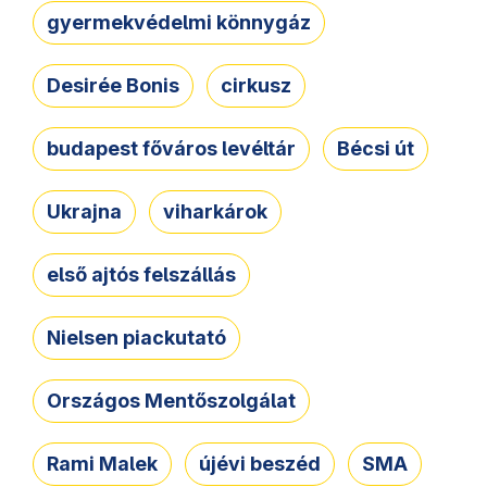
gyermekvédelmi könnygáz
Desirée Bonis
cirkusz
budapest főváros levéltár
Bécsi út
Ukrajna
viharkárok
első ajtós felszállás
Nielsen piackutató
Országos Mentőszolgálat
Rami Malek
újévi beszéd
SMA