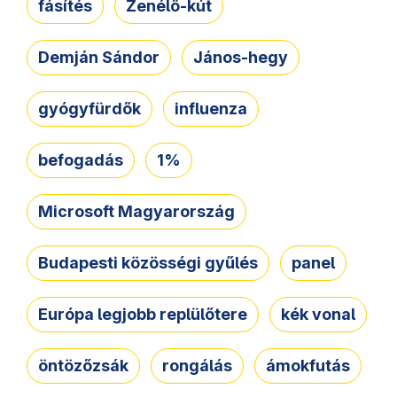
fásítés
Zenélő-kút
Demján Sándor
János-hegy
gyógyfürdők
influenza
befogadás
1%
Microsoft Magyarország
Budapesti közösségi gyűlés
panel
Európa legjobb replülőtere
kék vonal
öntözőzsák
rongálás
ámokfutás