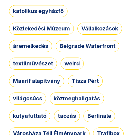
katolikus egyházfő
Közlekedési Múzeum
Vállalkozások
áremelkedés
Belgrade Waterfront
textilművészet
weird
Maarif alapítvány
Tisza Pért
világcsúcs
közmeghallgatás
kutyafuttató
taozás
Berlinale
Városháza Téli Élménypark
Trafibox