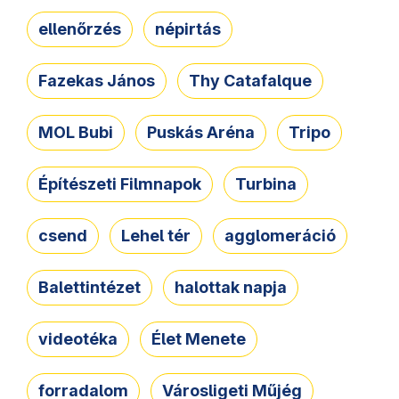
ellenőrzés
népirtás
Fazekas János
Thy Catafalque
MOL Bubi
Puskás Aréna
Tripo
Építészeti Filmnapok
Turbina
csend
Lehel tér
agglomeráció
Balettintézet
halottak napja
videotéka
Élet Menete
forradalom
Városligeti Műjég