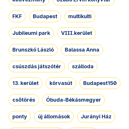
FKF
Budapest
multikulti
Jubileumi park
VIII.kerület
Brunszkó László
Balassa Anna
csúszdás játszótér
szálloda
13. kerület
körvasút
Budapest150
csőtörés
Óbuda-Békásmegyer
ponty
új állomások
Jurányi Ház