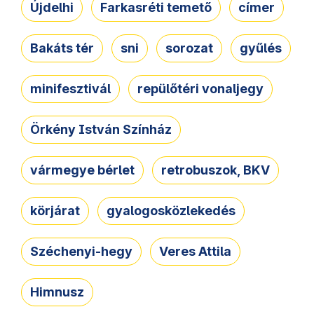
Újdelhi
Farkasréti temető
címer
Bakáts tér
sni
sorozat
gyűlés
minifesztivál
repülőtéri vonaljegy
Örkény István Színház
vármegye bérlet
retrobuszok, BKV
körjárat
gyalogosközlekedés
Széchenyi-hegy
Veres Attila
Himnusz