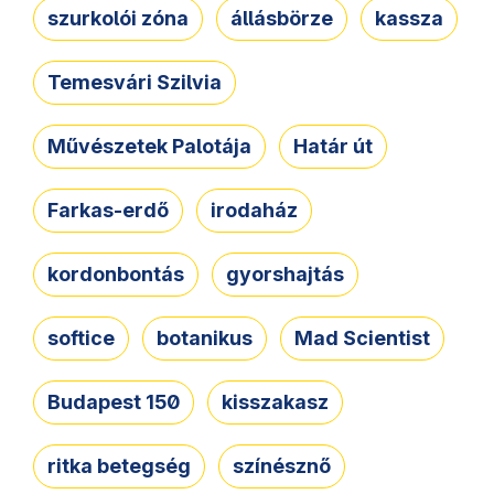
szurkolói zóna
állásbörze
kassza
Temesvári Szilvia
Művészetek Palotája
Határ út
Farkas-erdő
irodaház
kordonbontás
gyorshajtás
softice
botanikus
Mad Scientist
Budapest 150
kisszakasz
ritka betegség
színésznő