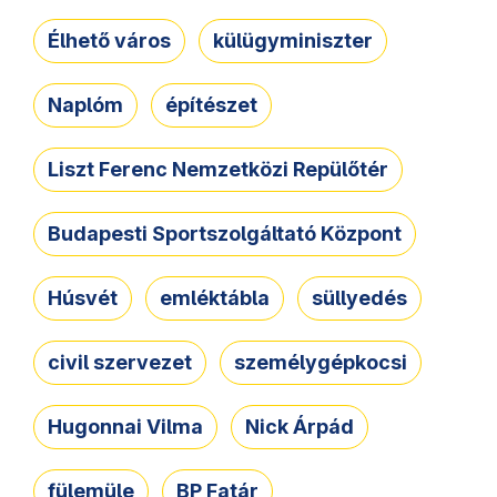
Élhető város
külügyminiszter
Naplóm
építészet
Liszt Ferenc Nemzetközi Repülőtér
Budapesti Sportszolgáltató Központ
Húsvét
emléktábla
süllyedés
civil szervezet
személygépkocsi
Hugonnai Vilma
Nick Árpád
fülemüle
BP Fatár