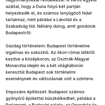
azáltal, hogy a Duna folyó két partján
helyezkedik el, és számos lenyűgöző hidat
tartalmaz, mint például a Lánchíd és a
Szabadság híd. Néhány dolog, amit gondolok
Budapestről:
Gazdag történelem: Budapest történelme
izgalmas és sokszínű. Az ókori római időktől
kezdve a középkoron, az Osztrák-Magyar
Monarchia idején és a két világháborún
keresztül Budapest sok történelmi
eseménynek és változásnak volt a színtere.
Impozáns építészet: Budapest számos
gyönyörű épülettel büszkélkedhet, például a
Parlament, a Budavári palota, az Operaház és