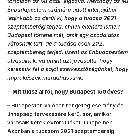
tartájban az MI által leigázva. Merthogy az MI
Énbudapestem számára adott interjújából
leginkább az derül ki, hogy a tudása 2021
szeptemberéig terjed, ennek ellenére ismeri
Budapest történelmét, amit egy csodálatos
városnak tart, de a tudása csak 2021
szeptemberéig terjed. üzent az Énbudapestem
olvasóinak, valamint azt javasolta, hogy
keressük fel a saját szerkesztőségünket, hogy
naprakészek maradhassunk.
– Mit tudsz arról, hogy Budapest 150 éves?
– Budapesten valóban rengeteg esemény és
ünnepség tervezésére kerül sor, amikor
városaik kerek évfordulókat ünnepelnek.
Azonban a tudásom 2021 szeptemberéig