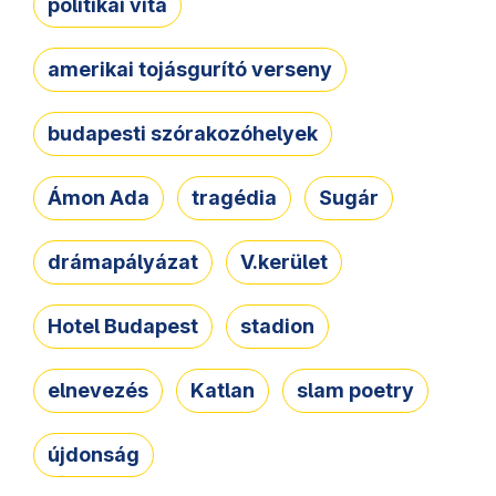
politikai vita
amerikai tojásgurító verseny
budapesti szórakozóhelyek
Ámon Ada
tragédia
Sugár
drámapályázat
V.kerület
Hotel Budapest
stadion
elnevezés
Katlan
slam poetry
újdonság