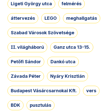
Ligeti György utca
felmérés
áttervezés
LEGO
meghallgatás
Szabad Városok Szövetsége
II. világháború
Ganz utca 13-15.
Petőfi Sándor
Dankó utca
Závada Péter
Nyáry Krisztián
Budapest Vásárcsarnokai Kft.
vers
BDK
pusztulás