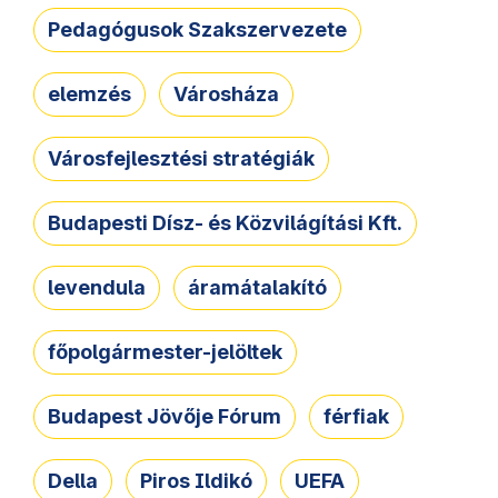
Pedagógusok Szakszervezete
elemzés
Városháza
Városfejlesztési stratégiák
Budapesti Dísz- és Közvilágítási Kft.
levendula
áramátalakító
főpolgármester-jelöltek
Budapest Jövője Fórum
férfiak
Della
Piros Ildikó
UEFA