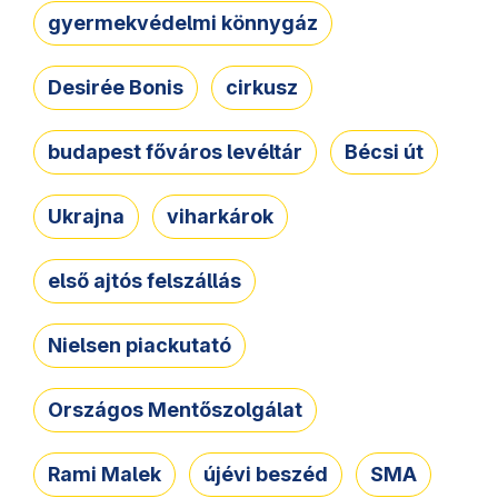
gyermekvédelmi könnygáz
Desirée Bonis
cirkusz
budapest főváros levéltár
Bécsi út
Ukrajna
viharkárok
első ajtós felszállás
Nielsen piackutató
Országos Mentőszolgálat
Rami Malek
újévi beszéd
SMA