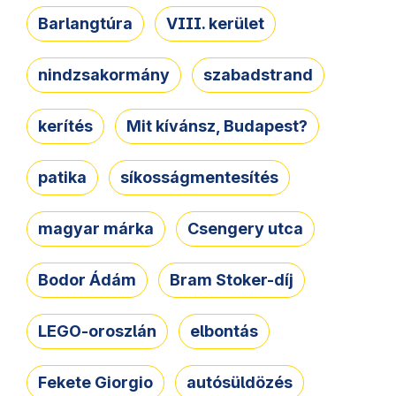
Barlangtúra
VIII. kerület
nindzsakormány
szabadstrand
kerítés
Mit kívánsz, Budapest?
patika
síkosságmentesítés
magyar márka
Csengery utca
Bodor Ádám
Bram Stoker-díj
LEGO-oroszlán
elbontás
Fekete Giorgio
autósüldözés