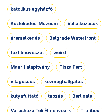
katolikus egyházfő
Közlekedési Múzeum
Vállalkozások
áremelkedés
Belgrade Waterfront
textilművészet
weird
Maarif alapítvány
Tisza Pért
világcsúcs
közmeghallgatás
kutyafuttató
taozás
Berlinale
Városháza Téli Élménypark
Trafibox