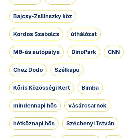
Bajcsy-Zsilinszky köz
Kordos Szabolcs
úthálózat
M0-ás autópálya
DinoPark
CNN
Chez Dodo
Szélkapu
Kőris Közösségi Kert
Bimba
mindennapi hős
vásárcsarnok
hétköznapi hős
Széchenyi István