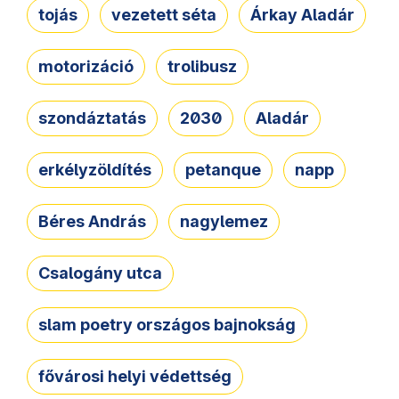
tojás
vezetett séta
Árkay Aladár
motorizáció
trolibusz
szondáztatás
2030
Aladár
erkélyzöldítés
petanque
napp
Béres András
nagylemez
Csalogány utca
slam poetry országos bajnokság
fővárosi helyi védettség