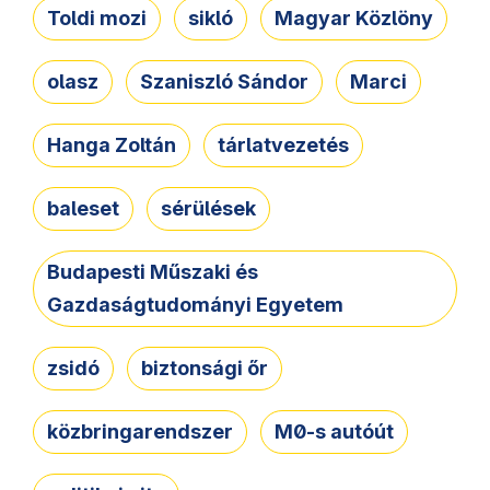
Toldi mozi
sikló
Magyar Közlöny
olasz
Szaniszló Sándor
Marci
Hanga Zoltán
tárlatvezetés
baleset
sérülések
Budapesti Műszaki és
Gazdaságtudományi Egyetem
zsidó
biztonsági őr
közbringarendszer
M0-s autóút