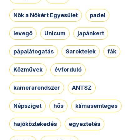
Nők a Nőkért Egyesület
padel
levegő
Unicum
japánkert
pápalátogatás
Saroktelek
fák
Közművek
évforduló
kamerarendszer
ANTSZ
Népsziget
hős
klímasemleges
hajóközlekedés
egyeztetés