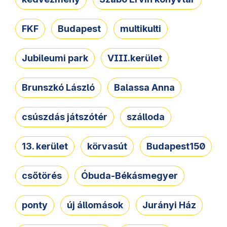
FKF
Budapest
multikulti
Jubileumi park
VIII.kerület
Brunszkó László
Balassa Anna
csúszdás játszótér
szálloda
13. kerület
körvasút
Budapest150
csőtörés
Óbuda-Békásmegyer
ponty
új állomások
Jurányi Ház