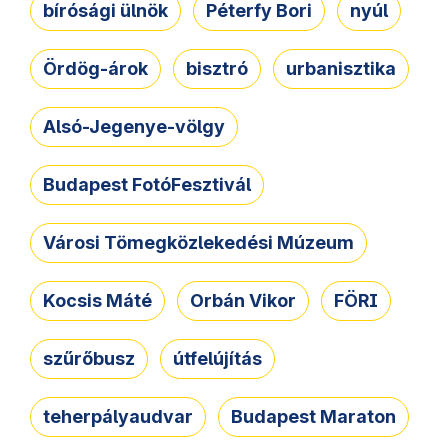
bírósági ülnök
Péterfy Bori
nyúl
Ördög-árok
bisztró
urbanisztika
Alsó-Jegenye-völgy
Budapest FotóFesztivál
Városi Tömegközlekedési Múzeum
Kocsis Máté
Orbán Vikor
FÖRI
szűrőbusz
útfelújítás
teherpályaudvar
Budapest Maraton