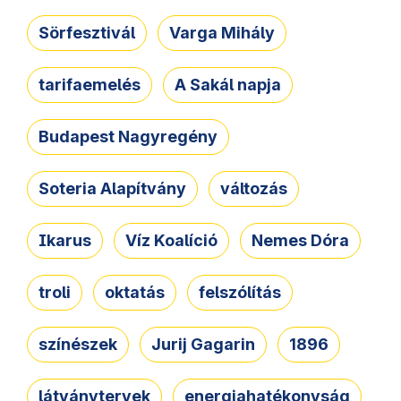
Sörfesztivál
Varga Mihály
tarifaemelés
A Sakál napja
Budapest Nagyregény
Soteria Alapítvány
változás
Ikarus
Víz Koalíció
Nemes Dóra
troli
oktatás
felszólítás
színészek
Jurij Gagarin
1896
látványtervek
energiahatékonyság