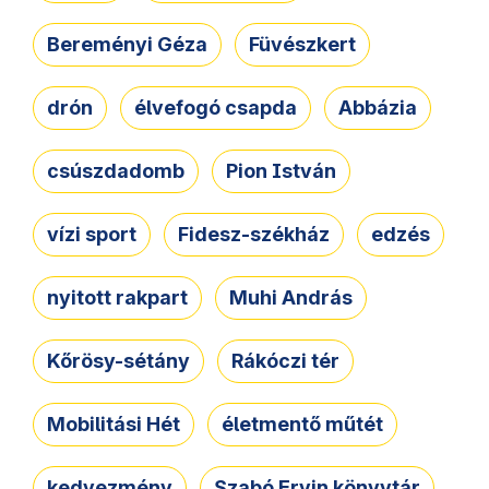
Bereményi Géza
Füvészkert
drón
élvefogó csapda
Abbázia
csúszdadomb
Pion István
vízi sport
Fidesz-székház
edzés
nyitott rakpart
Muhi András
Kőrösy-sétány
Rákóczi tér
Mobilitási Hét
életmentő műtét
kedvezmény
Szabó Ervin könyvtár