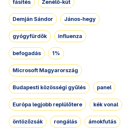
fásítés
Zenélő-kút
Demján Sándor
János-hegy
gyógyfürdők
influenza
befogadás
1%
Microsoft Magyarország
Budapesti közösségi gyűlés
panel
Európa legjobb replülőtere
kék vonal
öntözőzsák
rongálás
ámokfutás