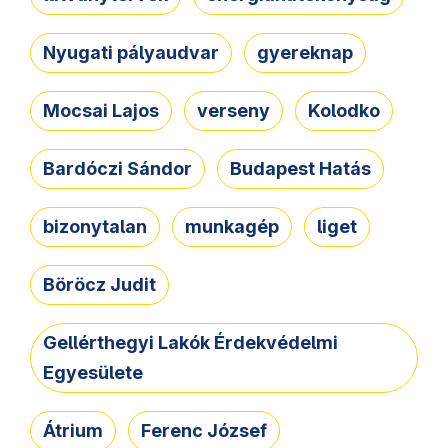
Nyugati pályaudvar
gyereknap
Mocsai Lajos
verseny
Kolodko
Bardóczi Sándor
Budapest Hatás
bizonytalan
munkagép
liget
Böröcz Judit
Gellérthegyi Lakók Érdekvédelmi
Egyesülete
Átrium
Ferenc József