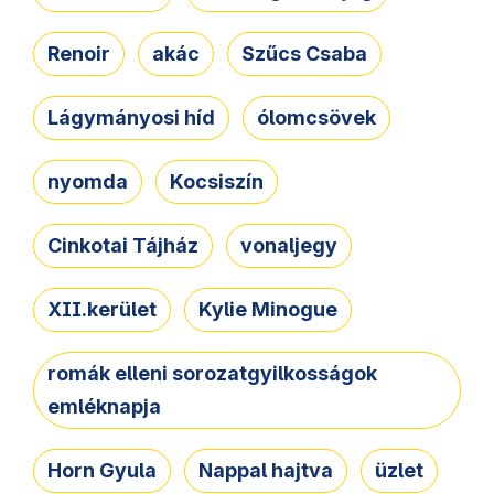
Renoir
akác
Szűcs Csaba
Lágymányosi híd
ólomcsövek
nyomda
Kocsiszín
Cinkotai Tájház
vonaljegy
XII.kerület
Kylie Minogue
romák elleni sorozatgyilkosságok
emléknapja
Horn Gyula
Nappal hajtva
üzlet