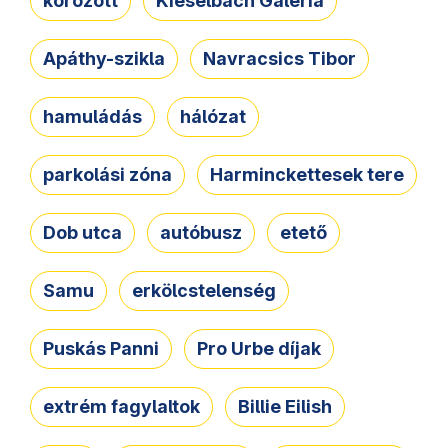
körözött
Kieselbach Galéria
Apáthy-szikla
Navracsics Tibor
hamuládás
hálózat
parkolási zóna
Harminckettesek tere
Dob utca
autóbusz
etető
Samu
erkölcstelenség
Puskás Panni
Pro Urbe díjak
extrém fagylaltok
Billie Eilish