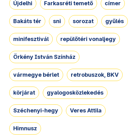
Újdelhi
Farkasréti temető
címer
Bakáts tér
sni
sorozat
gyűlés
minifesztivál
repülőtéri vonaljegy
Örkény István Színház
vármegye bérlet
retrobuszok, BKV
körjárat
gyalogosközlekedés
Széchenyi-hegy
Veres Attila
Himnusz