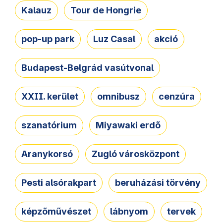
Kalauz
Tour de Hongrie
pop-up park
Luz Casal
akció
Budapest-Belgrád vasútvonal
XXII. kerület
omnibusz
cenzúra
szanatórium
Miyawaki erdő
Aranykorsó
Zugló városközpont
Pesti alsórakpart
beruházási törvény
képzőművészet
lábnyom
tervek