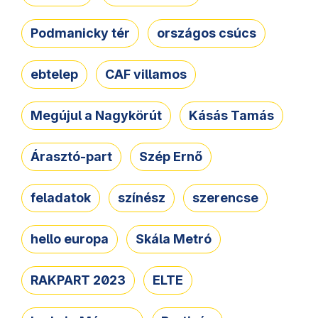
Podmanicky tér
országos csúcs
ebtelep
CAF villamos
Megújul a Nagykörút
Kásás Tamás
Árasztó-part
Szép Ernő
feladatok
színész
szerencse
hello europa
Skála Metró
RAKPART 2023
ELTE