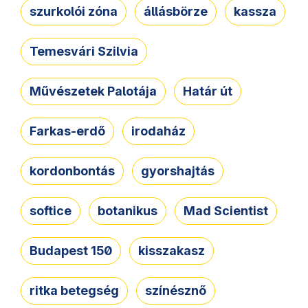
szurkolói zóna
állásbörze
kassza
Temesvári Szilvia
Művészetek Palotája
Határ út
Farkas-erdő
irodaház
kordonbontás
gyorshajtás
softice
botanikus
Mad Scientist
Budapest 150
kisszakasz
ritka betegség
színésznő