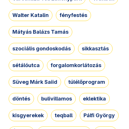
Walter Katalin
fényfestés
Mátyás Balázs Tamás
szociális gondoskodás
sikkasztás
sétálóutca
forgalomkorlátozás
Süveg Márk Saiid
túlélőprogram
döntés
bulivillamos
eklektika
kisgyerekek
teqball
Pálfi György