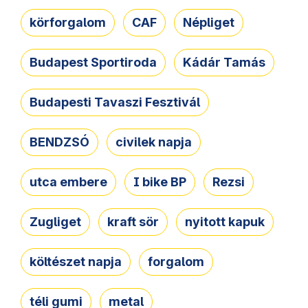
körforgalom
CAF
Népliget
Budapest Sportiroda
Kádár Tamás
Budapesti Tavaszi Fesztivál
BENDZSÓ
civilek napja
utca embere
I bike BP
Rezsi
Zugliget
kraft sör
nyitott kapuk
költészet napja
forgalom
téli gumi
metal