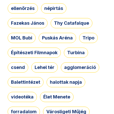
ellenőrzés
népirtás
Fazekas János
Thy Catafalque
MOL Bubi
Puskás Aréna
Tripo
Építészeti Filmnapok
Turbina
csend
Lehel tér
agglomeráció
Balettintézet
halottak napja
videotéka
Élet Menete
forradalom
Városligeti Műjég