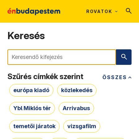
ROVATOK
Keresés
Keresés
Szűrés címkék szerint
ÖSSZES
európa kiadó
közlekedés
Ybl Miklós tér
Arrivabus
temetői járatok
vizsgafilm