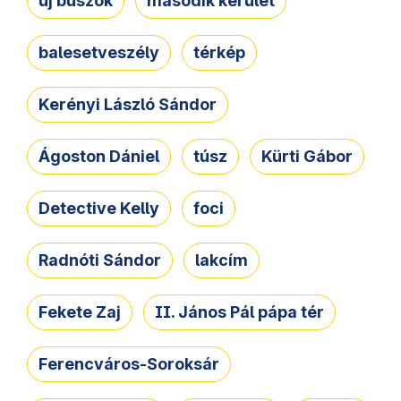
új buszok
második kerület
balesetveszély
térkép
Kerényi László Sándor
Ágoston Dániel
túsz
Kürti Gábor
Detective Kelly
foci
Radnóti Sándor
lakcím
Fekete Zaj
II. János Pál pápa tér
Ferencváros-Soroksár