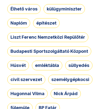
Élhető város
külügyminiszter
Naplóm
építészet
Liszt Ferenc Nemzetközi Repülőtér
Budapesti Sportszolgáltató Központ
Húsvét
emléktábla
süllyedés
civil szervezet
személygépkocsi
Hugonnai Vilma
Nick Árpád
fülemüle
BP Fatár