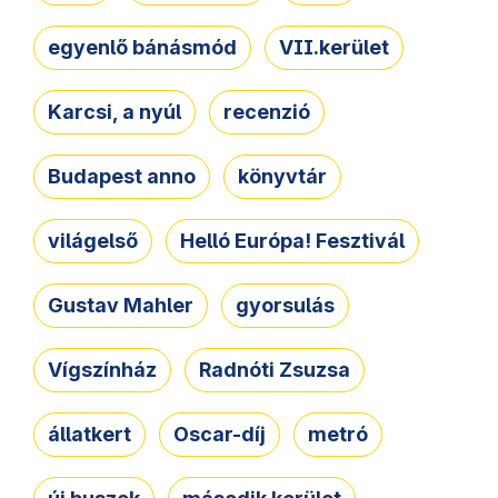
egyenlő bánásmód
VII.kerület
Karcsi, a nyúl
recenzió
Budapest anno
könyvtár
világelső
Helló Európa! Fesztivál
Gustav Mahler
gyorsulás
Vígszínház
Radnóti Zsuzsa
állatkert
Oscar-díj
metró