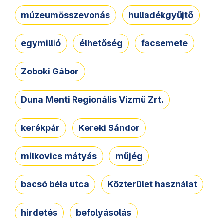
múzeumösszevonás
hulladékgyűjtő
egymillió
élhetőség
facsemete
Zoboki Gábor
Duna Menti Regionális Vízmű Zrt.
kerékpár
Kereki Sándor
milkovics mátyás
műjég
bacsó béla utca
Közterület használat
hirdetés
befolyásolás