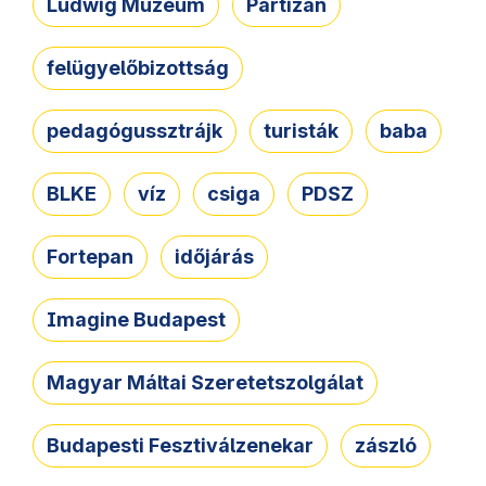
Ludwig Múzeum
Partizán
felügyelőbizottság
pedagógussztrájk
turisták
baba
BLKE
víz
csiga
PDSZ
Fortepan
időjárás
Imagine Budapest
Magyar Máltai Szeretetszolgálat
Budapesti Fesztiválzenekar
zászló