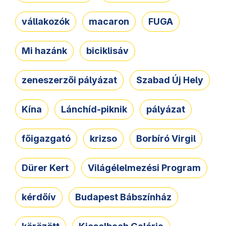
vállakozók
macaron
FUGA
Mi hazánk
biciklisáv
zeneszerzői pályázat
Szabad Új Hely
Kína
Lánchíd-piknik
pályázat
főigazgató
krizso
Borbíró Virgil
Dürer Kert
Világélelmezési Program
kérdőív
Budapest Bábszínház