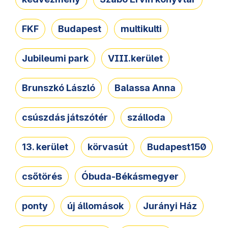
FKF
Budapest
multikulti
Jubileumi park
VIII.kerület
Brunszkó László
Balassa Anna
csúszdás játszótér
szálloda
13. kerület
körvasút
Budapest150
csőtörés
Óbuda-Békásmegyer
ponty
új állomások
Jurányi Ház