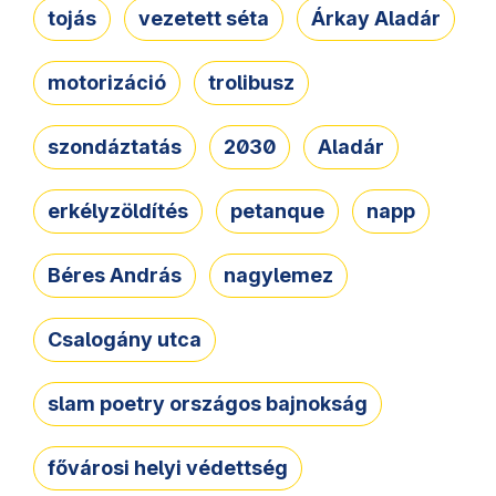
tojás
vezetett séta
Árkay Aladár
motorizáció
trolibusz
szondáztatás
2030
Aladár
erkélyzöldítés
petanque
napp
Béres András
nagylemez
Csalogány utca
slam poetry országos bajnokság
fővárosi helyi védettség