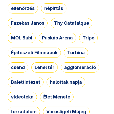
ellenőrzés
népirtás
Fazekas János
Thy Catafalque
MOL Bubi
Puskás Aréna
Tripo
Építészeti Filmnapok
Turbina
csend
Lehel tér
agglomeráció
Balettintézet
halottak napja
videotéka
Élet Menete
forradalom
Városligeti Műjég