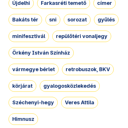
Újdelhi
Farkasréti temető
címer
Bakáts tér
sni
sorozat
gyűlés
minifesztivál
repülőtéri vonaljegy
Örkény István Színház
vármegye bérlet
retrobuszok, BKV
körjárat
gyalogosközlekedés
Széchenyi-hegy
Veres Attila
Himnusz