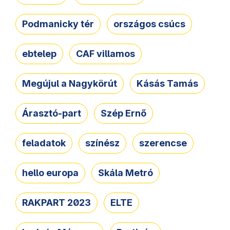
Podmanicky tér
országos csúcs
ebtelep
CAF villamos
Megújul a Nagykörút
Kásás Tamás
Árasztó-part
Szép Ernő
feladatok
színész
szerencse
hello europa
Skála Metró
RAKPART 2023
ELTE