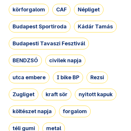
körforgalom
CAF
Népliget
Budapest Sportiroda
Kádár Tamás
Budapesti Tavaszi Fesztivál
BENDZSÓ
civilek napja
utca embere
I bike BP
Rezsi
Zugliget
kraft sör
nyitott kapuk
költészet napja
forgalom
téli gumi
metal