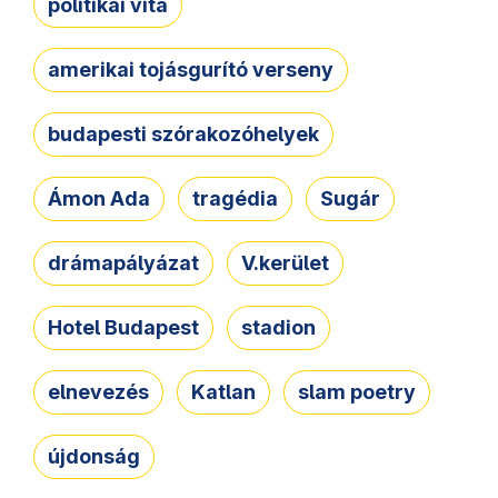
politikai vita
amerikai tojásgurító verseny
budapesti szórakozóhelyek
Ámon Ada
tragédia
Sugár
drámapályázat
V.kerület
Hotel Budapest
stadion
elnevezés
Katlan
slam poetry
újdonság