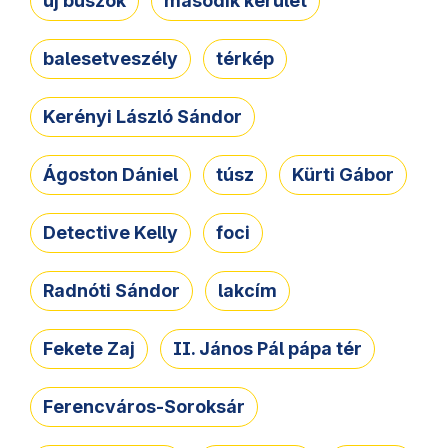
új buszok
második kerület
balesetveszély
térkép
Kerényi László Sándor
Ágoston Dániel
túsz
Kürti Gábor
Detective Kelly
foci
Radnóti Sándor
lakcím
Fekete Zaj
II. János Pál pápa tér
Ferencváros-Soroksár