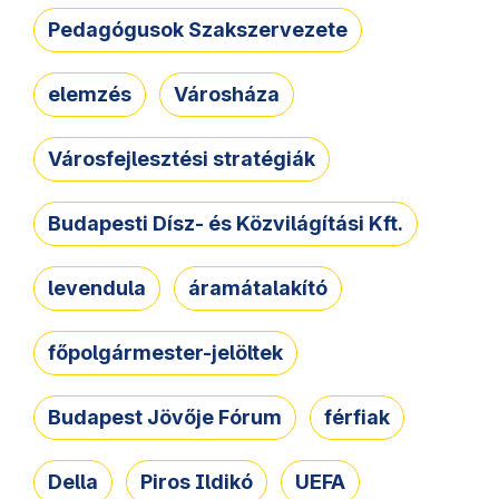
Pedagógusok Szakszervezete
elemzés
Városháza
Városfejlesztési stratégiák
Budapesti Dísz- és Közvilágítási Kft.
levendula
áramátalakító
főpolgármester-jelöltek
Budapest Jövője Fórum
férfiak
Della
Piros Ildikó
UEFA