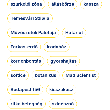
szurkolói zóna
állásbörze
kassza
Temesvári Szilvia
Művészetek Palotája
Határ út
Farkas-erdő
irodaház
kordonbontás
gyorshajtás
softice
botanikus
Mad Scientist
Budapest 150
kisszakasz
ritka betegség
színésznő