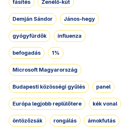
fásítés
Zenélő-kút
Demján Sándor
János-hegy
gyógyfürdők
influenza
befogadás
1%
Microsoft Magyarország
Budapesti közösségi gyűlés
panel
Európa legjobb replülőtere
kék vonal
öntözőzsák
rongálás
ámokfutás