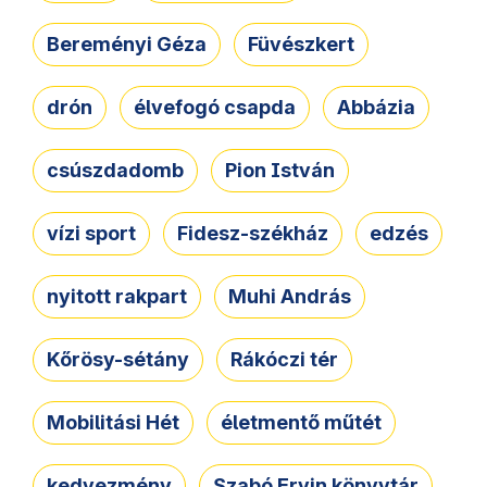
Bereményi Géza
Füvészkert
drón
élvefogó csapda
Abbázia
csúszdadomb
Pion István
vízi sport
Fidesz-székház
edzés
nyitott rakpart
Muhi András
Kőrösy-sétány
Rákóczi tér
Mobilitási Hét
életmentő műtét
kedvezmény
Szabó Ervin könyvtár