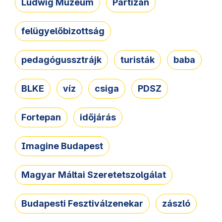
Ludwig Múzeum
Partizán
felügyelőbizottság
pedagógussztrájk
turisták
baba
BLKE
víz
csiga
PDSZ
Fortepan
időjárás
Imagine Budapest
Magyar Máltai Szeretetszolgálat
Budapesti Fesztiválzenekar
zászló