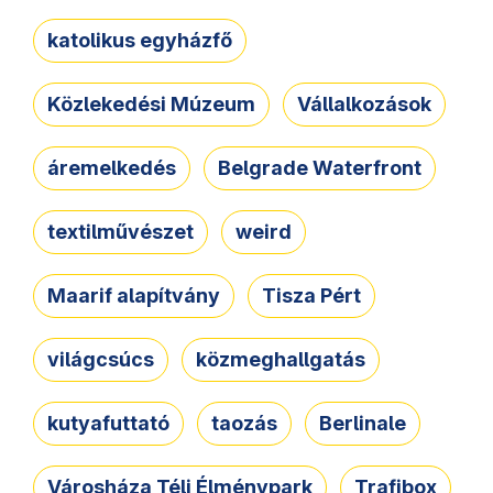
katolikus egyházfő
Közlekedési Múzeum
Vállalkozások
áremelkedés
Belgrade Waterfront
textilművészet
weird
Maarif alapítvány
Tisza Pért
világcsúcs
közmeghallgatás
kutyafuttató
taozás
Berlinale
Városháza Téli Élménypark
Trafibox