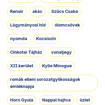
Renoir
akác
Szűcs Csaba
Lágymányosi híd
ólomcsövek
nyomda
Kocsiszín
Cinkotai Tájház
vonaljegy
XII.kerület
Kylie Minogue
romák elleni sorozatgyilkosságok
emléknapja
Horn Gyula
Nappal hajtva
üzlet