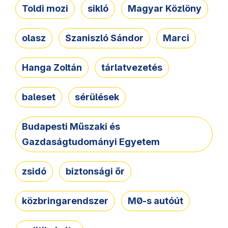
Toldi mozi
sikló
Magyar Közlöny
olasz
Szaniszló Sándor
Marci
Hanga Zoltán
tárlatvezetés
baleset
sérülések
Budapesti Műszaki és
Gazdaságtudományi Egyetem
zsidó
biztonsági őr
közbringarendszer
M0-s autóút