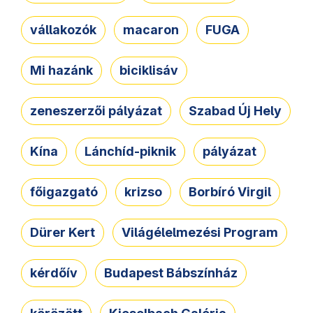
vállakozók
macaron
FUGA
Mi hazánk
biciklisáv
zeneszerzői pályázat
Szabad Új Hely
Kína
Lánchíd-piknik
pályázat
főigazgató
krizso
Borbíró Virgil
Dürer Kert
Világélelmezési Program
kérdőív
Budapest Bábszínház