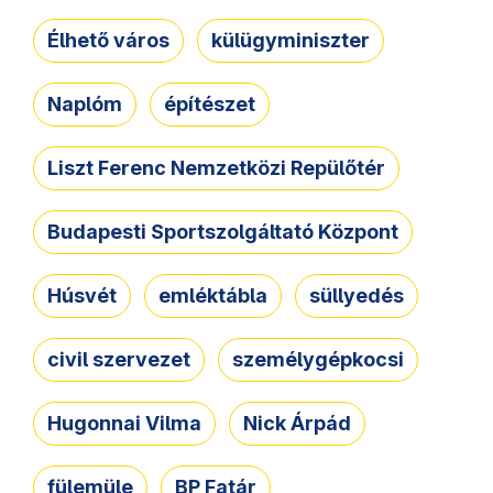
Élhető város
külügyminiszter
Naplóm
építészet
Liszt Ferenc Nemzetközi Repülőtér
Budapesti Sportszolgáltató Központ
Húsvét
emléktábla
süllyedés
civil szervezet
személygépkocsi
Hugonnai Vilma
Nick Árpád
fülemüle
BP Fatár