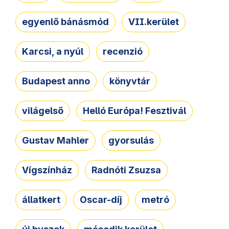
egyenlő bánásmód
VII.kerület
Karcsi, a nyúl
recenzió
Budapest anno
könyvtár
világelső
Helló Európa! Fesztivál
Gustav Mahler
gyorsulás
Vígszínház
Radnóti Zsuzsa
állatkert
Oscar-díj
metró