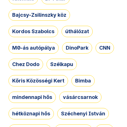
Bajcsy-Zsilinszky köz
Kordos Szabolcs
úthálózat
M0-ás autópálya
DinoPark
CNN
Chez Dodo
Szélkapu
Kőris Közösségi Kert
Bimba
mindennapi hős
vásárcsarnok
hétköznapi hős
Széchenyi István