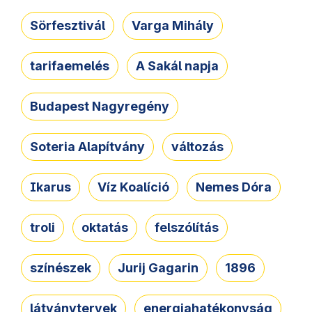
Sörfesztivál
Varga Mihály
tarifaemelés
A Sakál napja
Budapest Nagyregény
Soteria Alapítvány
változás
Ikarus
Víz Koalíció
Nemes Dóra
troli
oktatás
felszólítás
színészek
Jurij Gagarin
1896
látványtervek
energiahatékonyság