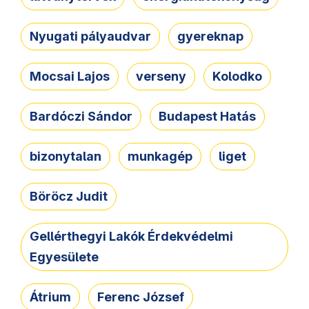
Nyugati pályaudvar
gyereknap
Mocsai Lajos
verseny
Kolodko
Bardóczi Sándor
Budapest Hatás
bizonytalan
munkagép
liget
Böröcz Judit
Gellérthegyi Lakók Érdekvédelmi
Egyesülete
Átrium
Ferenc József