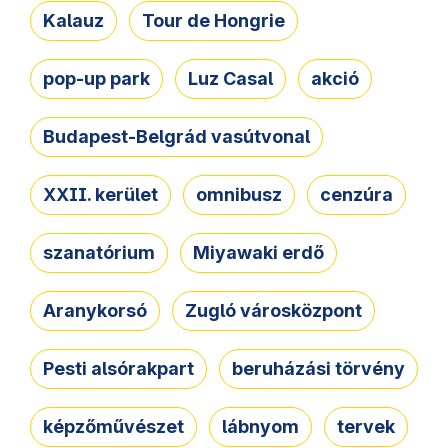
Kalauz
Tour de Hongrie
pop-up park
Luz Casal
akció
Budapest-Belgrád vasútvonal
XXII. kerület
omnibusz
cenzúra
szanatórium
Miyawaki erdő
Aranykorsó
Zugló városközpont
Pesti alsórakpart
beruházási törvény
képzőművészet
lábnyom
tervek