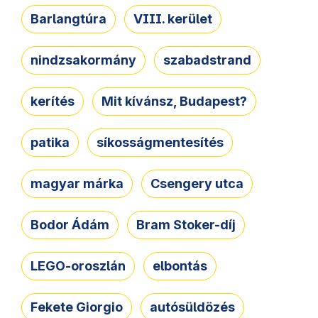
Barlangtúra
VIII. kerület
nindzsakormány
szabadstrand
kerítés
Mit kívánsz, Budapest?
patika
síkosságmentesítés
magyar márka
Csengery utca
Bodor Ádám
Bram Stoker-díj
LEGO-oroszlán
elbontás
Fekete Giorgio
autósüldözés