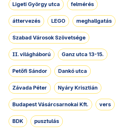
Ligeti György utca
felmérés
áttervezés
LEGO
meghallgatás
Szabad Városok Szövetsége
II. világháború
Ganz utca 13-15.
Petőfi Sándor
Dankó utca
Závada Péter
Nyáry Krisztián
Budapest Vásárcsarnokai Kft.
vers
BDK
pusztulás