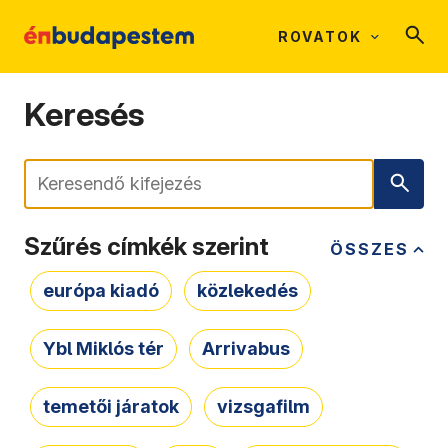
ROVATOK
Keresés
Keresés
Szűrés címkék szerint
ÖSSZES
európa kiadó
közlekedés
Ybl Miklós tér
Arrivabus
temetői járatok
vizsgafilm