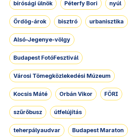
bírósági ülnök
Péterfy Bori
nyúl
Ördög-árok
bisztró
urbanisztika
Alsó-Jegenye-völgy
Budapest FotóFesztivál
Városi Tömegközlekedési Múzeum
Kocsis Máté
Orbán Vikor
FÖRI
szűrőbusz
útfelújítás
teherpályaudvar
Budapest Maraton