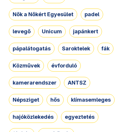
Nők a Nőkért Egyesület
padel
levegő
Unicum
japánkert
pápalátogatás
Saroktelek
fák
Közművek
évforduló
kamerarendszer
ANTSZ
Népsziget
hős
klímasemleges
hajóközlekedés
egyeztetés