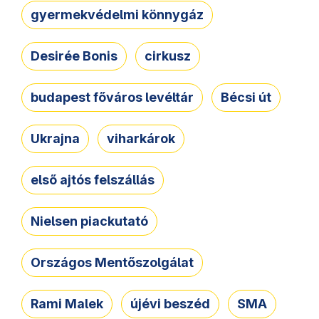
gyermekvédelmi könnygáz
Desirée Bonis
cirkusz
budapest főváros levéltár
Bécsi út
Ukrajna
viharkárok
első ajtós felszállás
Nielsen piackutató
Országos Mentőszolgálat
Rami Malek
újévi beszéd
SMA