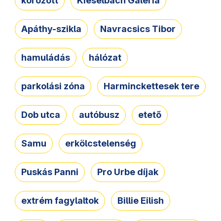
körözött
Kieselbach Galéria
Apáthy-szikla
Navracsics Tibor
hamuládás
hálózat
parkolási zóna
Harminckettesek tere
Dob utca
autóbusz
etető
Samu
erkölcstelenség
Puskás Panni
Pro Urbe díjak
extrém fagylaltok
Billie Eilish