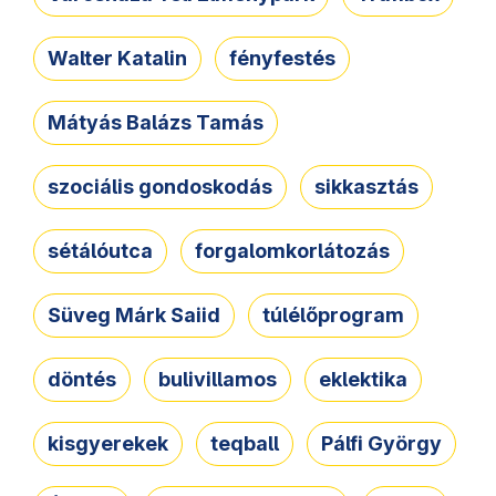
Walter Katalin
fényfestés
Mátyás Balázs Tamás
szociális gondoskodás
sikkasztás
sétálóutca
forgalomkorlátozás
Süveg Márk Saiid
túlélőprogram
döntés
bulivillamos
eklektika
kisgyerekek
teqball
Pálfi György