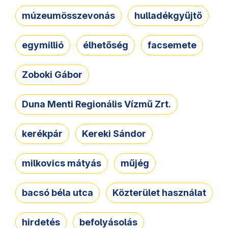
múzeumösszevonás
hulladékgyűjtő
egymillió
élhetőség
facsemete
Zoboki Gábor
Duna Menti Regionális Vízmű Zrt.
kerékpár
Kereki Sándor
milkovics mátyás
műjég
bacsó béla utca
Közterület használat
hirdetés
befolyásolás