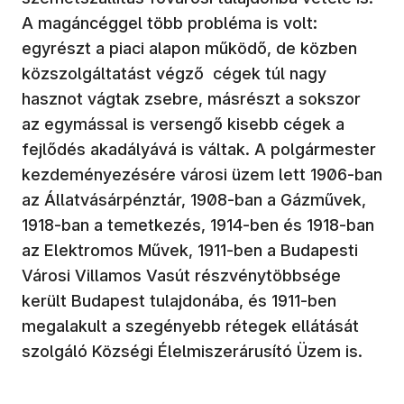
A magáncéggel több probléma is volt:
egyrészt a piaci alapon működő, de közben
közszolgáltatást végző cégek túl nagy
hasznot vágtak zsebre, másrészt a sokszor
az egymással is versengő kisebb cégek a
fejlődés akadályává is váltak. A polgármester
kezdeményezésére városi üzem lett 1906-ban
az Állatvásárpénztár, 1908-ban a Gázművek,
1918-ban a temetkezés, 1914-ben és 1918-ban
az Elektromos Művek, 1911-ben a Budapesti
Városi Villamos Vasút részvénytöbbsége
került Budapest tulajdonába, és 1911-ben
megalakult a szegényebb rétegek ellátását
szolgáló Községi Élelmiszerárusító Üzem is.