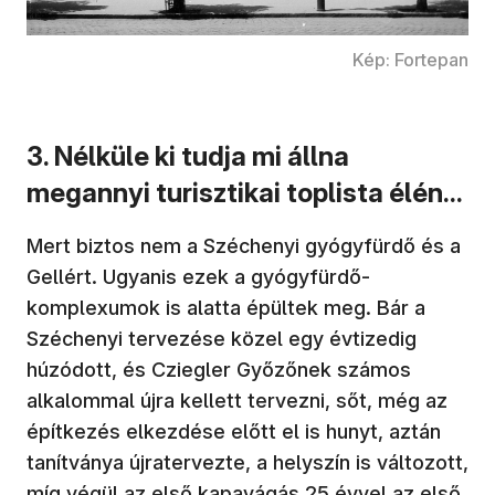
Kép: Fortepan
3. Nélküle ki tudja mi állna
megannyi turisztikai toplista élén...
Mert biztos nem a Széchenyi gyógyfürdő és a
Gellért. Ugyanis ezek a gyógyfürdő-
komplexumok is alatta épültek meg. Bár a
Széchenyi tervezése közel egy évtizedig
húzódott, és Cziegler Győzőnek számos
alkalommal újra kellett tervezni, sőt, még az
építkezés elkezdése előtt el is hunyt, aztán
tanítványa újratervezte, a helyszín is változott,
míg végül az első kapavágás
25 évvel az első