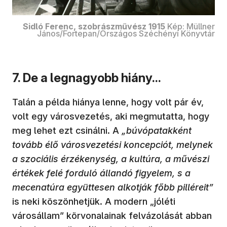
Sidló Ferenc, szobrászművész 1915
Kép: Müllner
János/Fortepan/Országos Széchényi Könyvtár
7. De a legnagyobb hiány...
Talán a példa hiánya lenne, hogy volt pár év,
volt egy városvezetés, aki megmutatta, hogy
meg lehet ezt csinálni. A
„búvópatakként
tovább élő városvezetési koncepciót, melynek
a szociális érzékenység, a kultúra, a művészi
értékek felé forduló állandó figyelem, s a
mecenatúra együttesen alkotják főbb pilléreit”
is neki köszönhetjük. A modern „jóléti
városállam” körvonalainak felvázolását abban