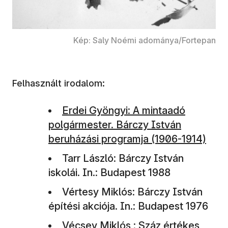
Kép: Saly Noémi adománya/Fortepan
Felhasznált irodalom:
(új ablakban nyílik meg)
Erdei Gyöngyi: A mintaadó
polgármester. Bárczy István
beruházási programja (1906-1914)
Tarr László: Bárczy István
iskolái. In.: Budapest 1988
Vértesy Miklós: Bárczy István
építési akciója. In.: Budapest 1976
Vécsey Miklós : Száz értékes