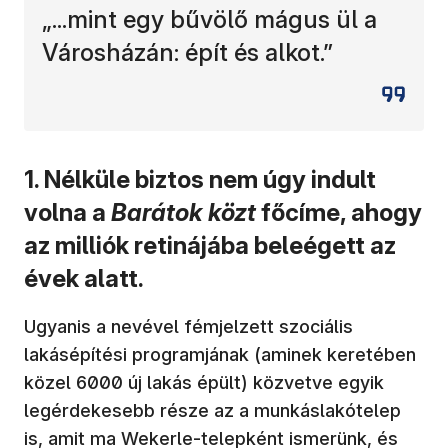
„...mint egy bűvölő mágus ül a
Városházán: épít és alkot.”
1. Nélküle biztos nem úgy indult
volna a
Barátok közt
főcíme, ahogy
az milliók retinájába beleégett az
évek alatt.
Ugyanis a nevével fémjelzett szociális
lakásépítési programjának (aminek keretében
közel 6000 új lakás épült) közvetve egyik
legérdekesebb része az a munkáslakótelep
is, amit ma Wekerle-telepként ismerünk, és