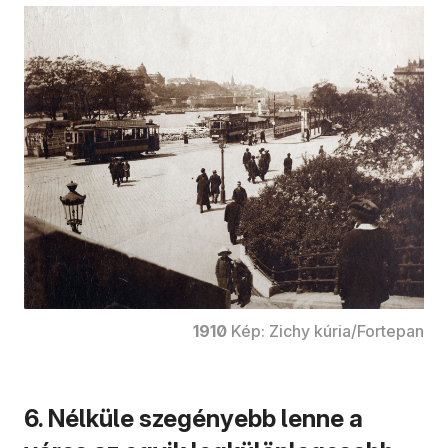
1910
Kép: Zichy kúria/Fortepan
6. Nélküle szegényebb lenne a