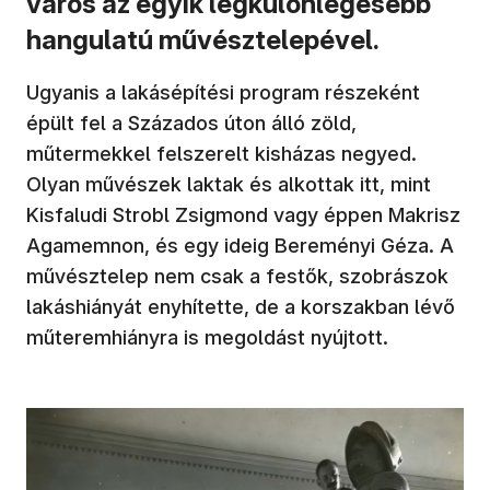
város az egyik legkülönlegesebb
hangulatú művésztelepével.
Ugyanis a lakásépítési program részeként
épült fel a Százados úton álló zöld,
műtermekkel felszerelt kisházas negyed.
Olyan művészek laktak és alkottak itt, mint
Kisfaludi Strobl Zsigmond vagy éppen Makrisz
Agamemnon, és egy ideig Bereményi Géza. A
művésztelep nem csak a festők, szobrászok
lakáshiányát enyhítette, de a korszakban lévő
műteremhiányra is megoldást nyújtott.