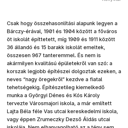
Csak hogy összehasonlítási alapunk legyen a
Bárczy-érával, 1901 és 1904 között a főváros
öt iskolát építtetett, míg 1909 és 1911 között
36 állandó és 15 barakk iskolát emeltek,
összesen 967 tanteremmel. És nem is
akármilyen kvalitású épületekről van szó: a
korszak legjobb építészei dolgoztak ezeken, a
neves “nagy öregekről” kezdve a fiatal
tehetségekig. Építészetileg kiemelkedő
munka a Györgyi Dénes és Kós Károly
tervezte Városmajori iskola, a már említett
Lajta Béla féle Vas utcai kereskedelmi iskola,
vagy éppen Zrumeczky Dezső Áldás utcai
iskolája. Nem elhanyagolható az a tény sem,