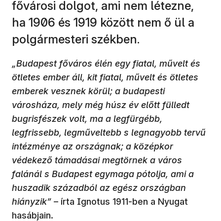
fővárosi dolgot, ami nem létezne,
ha 1906 és 1919 között nem ő ül a
polgármesteri székben.
„Budapest főváros élén egy fiatal, művelt és
ötletes ember áll, kit fiatal, művelt és ötletes
emberek vesznek körül; a budapesti
városháza, mely még húsz év előtt fülledt
bugrisfészek volt, ma a legfürgébb,
legfrissebb, legműveltebb s legnagyobb tervű
intézménye az országnak; a középkor
védekező támadásai megtörnek a város
falánál s Budapest egymaga pótolja, ami a
huszadik századból az egész országban
hiányzik”
– írta Ignotus 1911-ben a Nyugat
hasábjain.