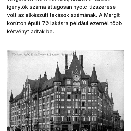
igénylők száma átlagosan nyolc-tízszerese
volt az elkészült lakások számának. A Margit
körúton épült 70 lakásra például ezernél több
kérvényt adtak be.