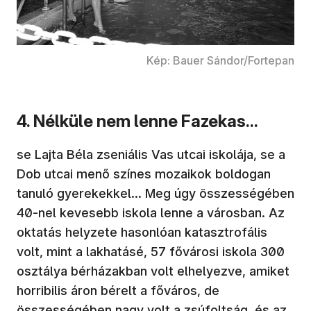
Kép: Bauer Sándor/Fortepan
4. Nélküle nem lenne Fazekas...
se Lajta Béla zseniális Vas utcai iskolája, se a
Dob utcai menő színes mozaikok boldogan
tanuló gyerekekkel… Meg úgy összességében
40-nel kevesebb iskola lenne a városban. Az
oktatás helyzete hasonlóan katasztrofális
volt, mint a lakhatásé, 57 fővárosi iskola 300
osztálya bérházakban volt elhelyezve, amiket
horribilis áron bérelt a főváros, de
összességében nagy volt a zsúfoltság, és az