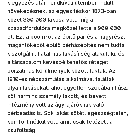
kiegyezés után rendkívüli ütemben indult
növekedésnek, az egyesítéskor 1873-ban
közel 300 000 lakosa volt, míg a
századfordulóra megközelítette a 900 000-
et. Ezt a boom-ot az építőipar és a nagyrészt
magántőkéből épülő bérházépítés nem tudta
kiszolgálni, hatalmas lakásínség alakult ki, és
a társadalom kevésbé tehetős réteget
borzalmas körülmények között laktak. Az
1910-es népszámlálás alkalmával találtak
olyan lakásokat, ahol egyetlen szobában húsz,
sőt harminc személy lakott, és bevett
intézmény volt az ágyrajáróknak való
bérbeadás is. Sok lakás sötét, egészségtelen,
komfort nélkül volt, amit csak tetézett a
zsúfoltság.