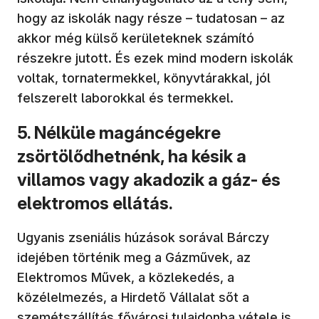
hogy az iskolák nagy része – tudatosan – az
akkor még külső kerületeknek számító
részekre jutott. És ezek mind modern iskolák
voltak, tornatermekkel, könyvtárakkal, jól
felszerelt laborokkal és termekkel.
5. Nélküle magáncégekre
zsörtölődhetnénk, ha késik a
villamos vagy akadozik a gáz- és
elektromos ellátás.
Ugyanis zseniális húzások sorával Bárczy
idejében történik meg a Gázművek, az
Elektromos Művek, a közlekedés, a
közélelmezés, a Hirdető Vállalat sőt a
szemétszállítás fővárosi tulajdonba vétele is.