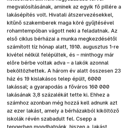
megvalósításának, aminek az egyik fő pillére a
lakásépítés volt. Hivatali átszervezésekkel,
kitűnő szakemberek maga köré gyűjtésével
rohamtempóban vágott neki a feladatnak. Az
első ciklus bérházai a munka megkezdésétől
számított tíz hónap alatt, 1910. augusztus 1-re
kivétel nélkül felépültek, és – minthogy már
előre bérbe voltak adva – a lakók azonnal
beköltözhettek. A három év alatt összesen 23
ház és 19 kislakásos telep épült, 6000
lakással; a gyarapodás a főváros 160 000
lakásának 3,8 százalékát tette ki. Ehhez a
számhoz azonban még hozzá kell adnunk azt
az ezer lakást, amely a bérházakból kiköltöző
iskolák révén szabadult fel. Csepp a
tengerben mondhatnánk, hiszen a lakást