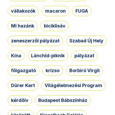
vállakozók
macaron
FUGA
Mi hazánk
biciklisáv
zeneszerzői pályázat
Szabad Új Hely
Kína
Lánchíd-piknik
pályázat
főigazgató
krizso
Borbíró Virgil
Dürer Kert
Világélelmezési Program
kérdőív
Budapest Bábszínház