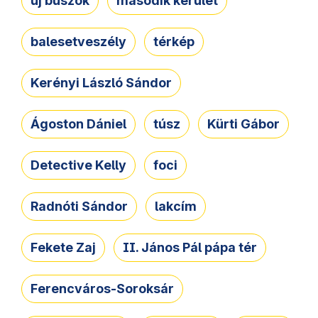
új buszok
második kerület
balesetveszély
térkép
Kerényi László Sándor
Ágoston Dániel
túsz
Kürti Gábor
Detective Kelly
foci
Radnóti Sándor
lakcím
Fekete Zaj
II. János Pál pápa tér
Ferencváros-Soroksár