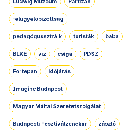
Ludwig Múzeum
Partizán
felügyelőbizottság
pedagógussztrájk
turisták
baba
BLKE
víz
csiga
PDSZ
Fortepan
időjárás
Imagine Budapest
Magyar Máltai Szeretetszolgálat
Budapesti Fesztiválzenekar
zászló