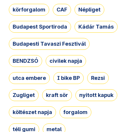
körforgalom
CAF
Népliget
Budapest Sportiroda
Kádár Tamás
Budapesti Tavaszi Fesztivál
BENDZSÓ
civilek napja
utca embere
I bike BP
Rezsi
Zugliget
kraft sör
nyitott kapuk
költészet napja
forgalom
téli gumi
metal