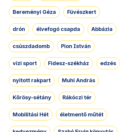
Bereményi Géza
Füvészkert
drón
élvefogó csapda
Abbázia
csúszdadomb
Pion István
vízi sport
Fidesz-székház
edzés
nyitott rakpart
Muhi András
Kőrösy-sétány
Rákóczi tér
Mobilitási Hét
életmentő műtét
kedvezmény
Szabó Ervin könyvtár