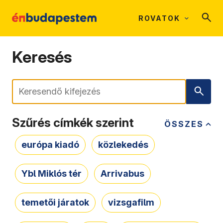
ROVATOK
Keresés
Keresés
Szűrés címkék szerint
ÖSSZES
európa kiadó
közlekedés
Ybl Miklós tér
Arrivabus
temetői járatok
vizsgafilm