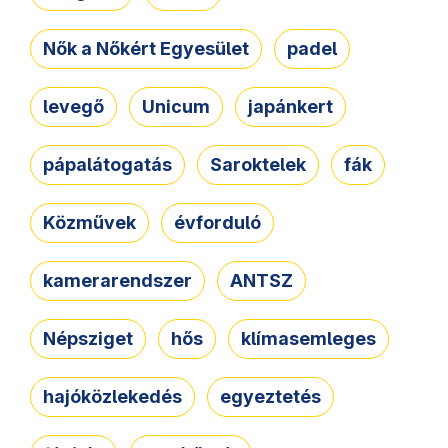
Nők a Nőkért Egyesület
padel
levegő
Unicum
japánkert
pápalátogatás
Saroktelek
fák
Közművek
évforduló
kamerarendszer
ANTSZ
Népsziget
hős
klímasemleges
hajóközlekedés
egyeztetés