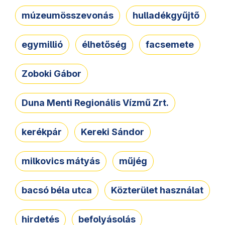
múzeumösszevonás
hulladékgyűjtő
egymillió
élhetőség
facsemete
Zoboki Gábor
Duna Menti Regionális Vízmű Zrt.
kerékpár
Kereki Sándor
milkovics mátyás
műjég
bacsó béla utca
Közterület használat
hirdetés
befolyásolás