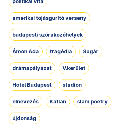
politikai vita
amerikai tojásgurító verseny
budapesti szórakozóhelyek
Ámon Ada
tragédia
Sugár
drámapályázat
V.kerület
Hotel Budapest
stadion
elnevezés
Katlan
slam poetry
újdonság