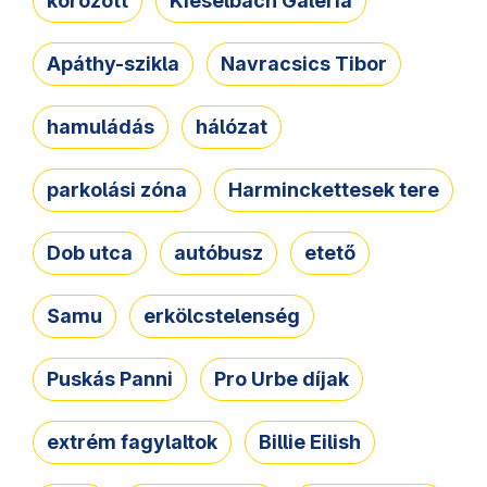
körözött
Kieselbach Galéria
Apáthy-szikla
Navracsics Tibor
hamuládás
hálózat
parkolási zóna
Harminckettesek tere
Dob utca
autóbusz
etető
Samu
erkölcstelenség
Puskás Panni
Pro Urbe díjak
extrém fagylaltok
Billie Eilish