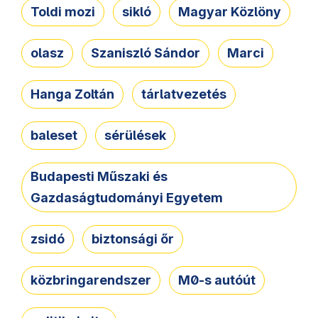
Toldi mozi
sikló
Magyar Közlöny
olasz
Szaniszló Sándor
Marci
Hanga Zoltán
tárlatvezetés
baleset
sérülések
Budapesti Műszaki és
Gazdaságtudományi Egyetem
zsidó
biztonsági őr
közbringarendszer
M0-s autóút