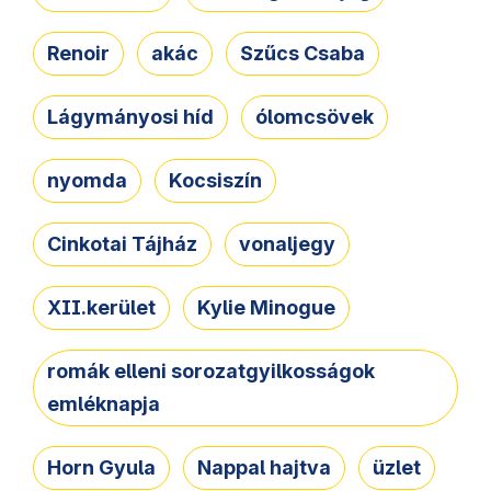
Renoir
akác
Szűcs Csaba
Lágymányosi híd
ólomcsövek
nyomda
Kocsiszín
Cinkotai Tájház
vonaljegy
XII.kerület
Kylie Minogue
romák elleni sorozatgyilkosságok
emléknapja
Horn Gyula
Nappal hajtva
üzlet