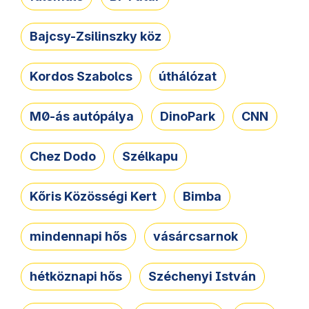
Bajcsy-Zsilinszky köz
Kordos Szabolcs
úthálózat
M0-ás autópálya
DinoPark
CNN
Chez Dodo
Szélkapu
Kőris Közösségi Kert
Bimba
mindennapi hős
vásárcsarnok
hétköznapi hős
Széchenyi István