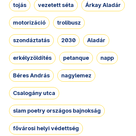
tojás
vezetett séta
Árkay Aladár
motorizáció
trolibusz
szondáztatás
2030
Aladár
erkélyzöldítés
petanque
napp
Béres András
nagylemez
Csalogány utca
slam poetry országos bajnokság
fővárosi helyi védettség