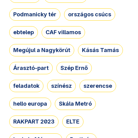
Podmanicky tér
országos csúcs
ebtelep
CAF villamos
Megújul a Nagykörút
Kásás Tamás
Árasztó-part
Szép Ernő
feladatok
színész
szerencse
hello europa
Skála Metró
RAKPART 2023
ELTE