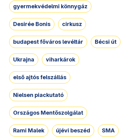
gyermekvédelmi könnygáz
Desirée Bonis
cirkusz
budapest főváros levéltár
Bécsi út
Ukrajna
viharkárok
első ajtós felszállás
Nielsen piackutató
Országos Mentőszolgálat
Rami Malek
újévi beszéd
SMA