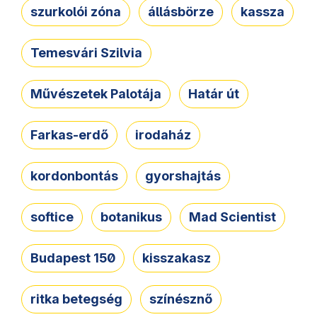
szurkolói zóna
állásbörze
kassza
Temesvári Szilvia
Művészetek Palotája
Határ út
Farkas-erdő
irodaház
kordonbontás
gyorshajtás
softice
botanikus
Mad Scientist
Budapest 150
kisszakasz
ritka betegség
színésznő