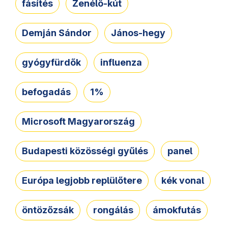
fásítés
Zenélő-kút
Demján Sándor
János-hegy
gyógyfürdők
influenza
befogadás
1%
Microsoft Magyarország
Budapesti közösségi gyűlés
panel
Európa legjobb replülőtere
kék vonal
öntözőzsák
rongálás
ámokfutás