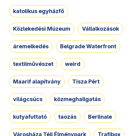
katolikus egyházfő
Közlekedési Múzeum
Vállalkozások
áremelkedés
Belgrade Waterfront
textilművészet
weird
Maarif alapítvány
Tisza Pért
világcsúcs
közmeghallgatás
kutyafuttató
taozás
Berlinale
Városháza Téli Élménypark
Trafibox