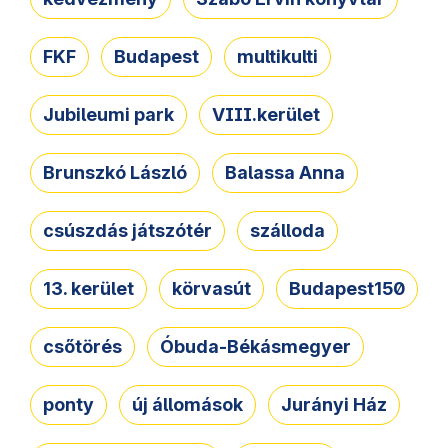
FKF
Budapest
multikulti
Jubileumi park
VIII.kerület
Brunszkó László
Balassa Anna
csúszdás játszótér
szálloda
13. kerület
körvasút
Budapest150
csőtörés
Óbuda-Békásmegyer
ponty
új állomások
Jurányi Ház