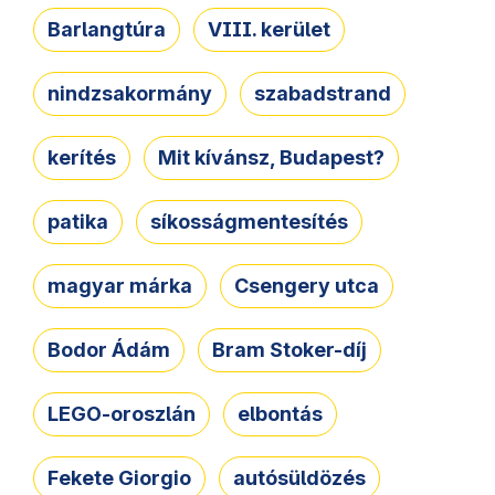
Barlangtúra
VIII. kerület
nindzsakormány
szabadstrand
kerítés
Mit kívánsz, Budapest?
patika
síkosságmentesítés
magyar márka
Csengery utca
Bodor Ádám
Bram Stoker-díj
LEGO-oroszlán
elbontás
Fekete Giorgio
autósüldözés