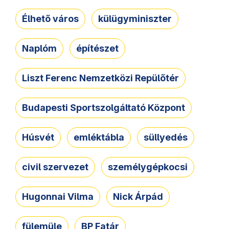
Élhető város
külügyminiszter
Naplóm
építészet
Liszt Ferenc Nemzetközi Repülőtér
Budapesti Sportszolgáltató Központ
Húsvét
emléktábla
süllyedés
civil szervezet
személygépkocsi
Hugonnai Vilma
Nick Árpád
fülemüle
BP Fatár