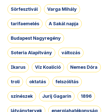
Sörfesztivál
Varga Mihály
tarifaemelés
A Sakál napja
Budapest Nagyregény
Soteria Alapítvány
változás
Ikarus
Víz Koalíció
Nemes Dóra
troli
oktatás
felszólítás
színészek
Jurij Gagarin
1896
látványtervek
energiahatékonyság