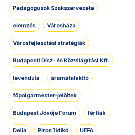
Pedagógusok Szakszervezete
elemzés
Városháza
Városfejlesztési stratégiák
Budapesti Dísz- és Közvilágítási Kft.
levendula
áramátalakító
főpolgármester-jelöltek
Budapest Jövője Fórum
férfiak
Della
Piros Ildikó
UEFA