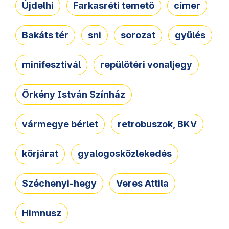
Újdelhi
Farkasréti temető
címer
Bakáts tér
sni
sorozat
gyűlés
minifesztivál
repülőtéri vonaljegy
Örkény István Színház
vármegye bérlet
retrobuszok, BKV
körjárat
gyalogosközlekedés
Széchenyi-hegy
Veres Attila
Himnusz