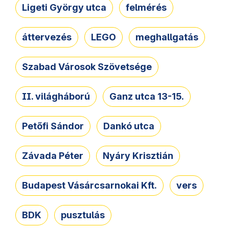
Ligeti György utca
felmérés
áttervezés
LEGO
meghallgatás
Szabad Városok Szövetsége
II. világháború
Ganz utca 13-15.
Petőfi Sándor
Dankó utca
Závada Péter
Nyáry Krisztián
Budapest Vásárcsarnokai Kft.
vers
BDK
pusztulás