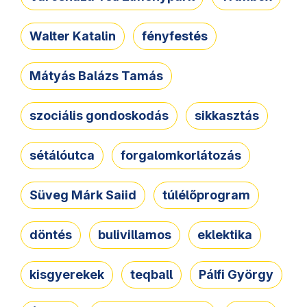
Walter Katalin
fényfestés
Mátyás Balázs Tamás
szociális gondoskodás
sikkasztás
sétálóutca
forgalomkorlátozás
Süveg Márk Saiid
túlélőprogram
döntés
bulivillamos
eklektika
kisgyerekek
teqball
Pálfi György