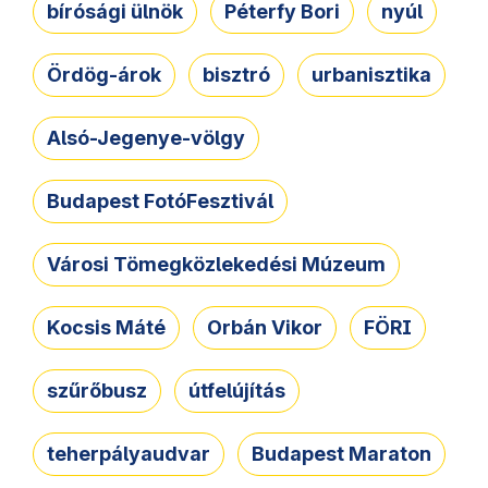
bírósági ülnök
Péterfy Bori
nyúl
Ördög-árok
bisztró
urbanisztika
Alsó-Jegenye-völgy
Budapest FotóFesztivál
Városi Tömegközlekedési Múzeum
Kocsis Máté
Orbán Vikor
FÖRI
szűrőbusz
útfelújítás
teherpályaudvar
Budapest Maraton