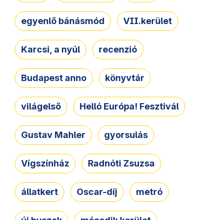
egyenlő bánásmód
VII.kerület
Karcsi, a nyúl
recenzió
Budapest anno
könyvtár
világelső
Helló Európa! Fesztivál
Gustav Mahler
gyorsulás
Vígszínház
Radnóti Zsuzsa
állatkert
Oscar-díj
metró