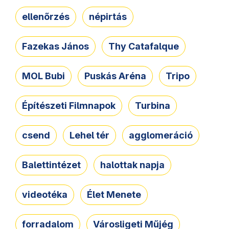
ellenőrzés
népirtás
Fazekas János
Thy Catafalque
MOL Bubi
Puskás Aréna
Tripo
Építészeti Filmnapok
Turbina
csend
Lehel tér
agglomeráció
Balettintézet
halottak napja
videotéka
Élet Menete
forradalom
Városligeti Műjég