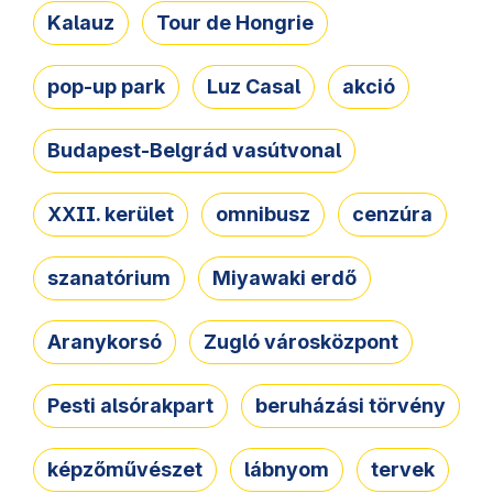
Kalauz
Tour de Hongrie
pop-up park
Luz Casal
akció
Budapest-Belgrád vasútvonal
XXII. kerület
omnibusz
cenzúra
szanatórium
Miyawaki erdő
Aranykorsó
Zugló városközpont
Pesti alsórakpart
beruházási törvény
képzőművészet
lábnyom
tervek