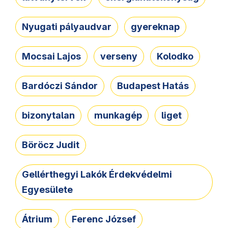
Nyugati pályaudvar
gyereknap
Mocsai Lajos
verseny
Kolodko
Bardóczi Sándor
Budapest Hatás
bizonytalan
munkagép
liget
Böröcz Judit
Gellérthegyi Lakók Érdekvédelmi
Egyesülete
Átrium
Ferenc József