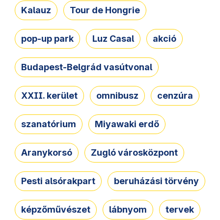
Kalauz
Tour de Hongrie
pop-up park
Luz Casal
akció
Budapest-Belgrád vasútvonal
XXII. kerület
omnibusz
cenzúra
szanatórium
Miyawaki erdő
Aranykorsó
Zugló városközpont
Pesti alsórakpart
beruházási törvény
képzőművészet
lábnyom
tervek