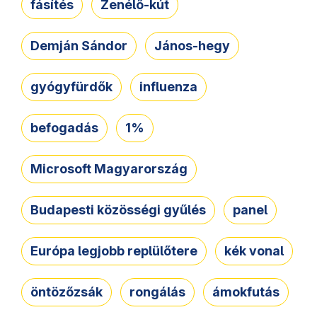
fásítés
Zenélő-kút
Demján Sándor
János-hegy
gyógyfürdők
influenza
befogadás
1%
Microsoft Magyarország
Budapesti közösségi gyűlés
panel
Európa legjobb replülőtere
kék vonal
öntözőzsák
rongálás
ámokfutás