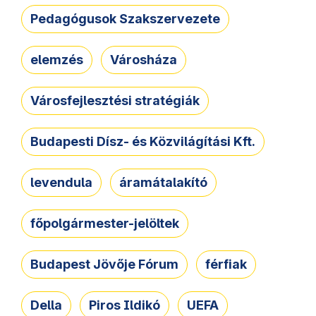
Pedagógusok Szakszervezete
elemzés
Városháza
Városfejlesztési stratégiák
Budapesti Dísz- és Közvilágítási Kft.
levendula
áramátalakító
főpolgármester-jelöltek
Budapest Jövője Fórum
férfiak
Della
Piros Ildikó
UEFA