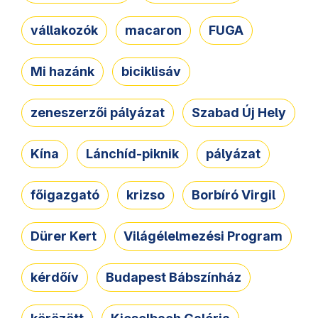
vállakozók
macaron
FUGA
Mi hazánk
biciklisáv
zeneszerzői pályázat
Szabad Új Hely
Kína
Lánchíd-piknik
pályázat
főigazgató
krizso
Borbíró Virgil
Dürer Kert
Világélelmezési Program
kérdőív
Budapest Bábszínház