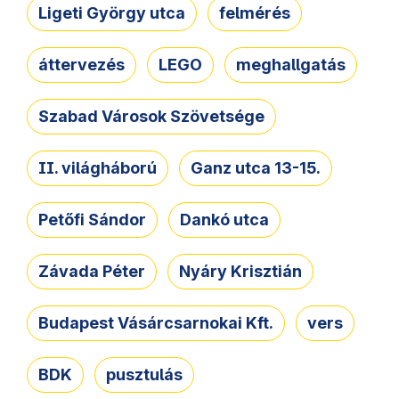
Ligeti György utca
felmérés
áttervezés
LEGO
meghallgatás
Szabad Városok Szövetsége
II. világháború
Ganz utca 13-15.
Petőfi Sándor
Dankó utca
Závada Péter
Nyáry Krisztián
Budapest Vásárcsarnokai Kft.
vers
BDK
pusztulás