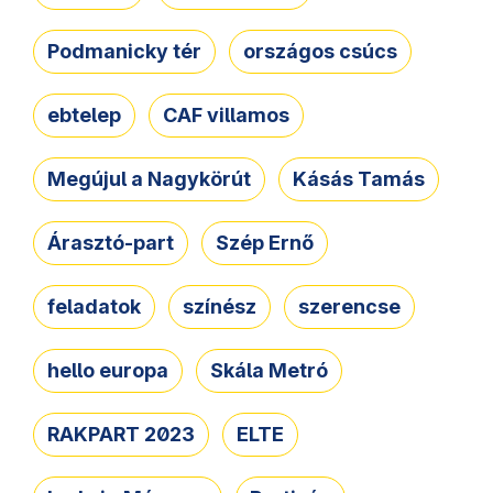
Podmanicky tér
országos csúcs
ebtelep
CAF villamos
Megújul a Nagykörút
Kásás Tamás
Árasztó-part
Szép Ernő
feladatok
színész
szerencse
hello europa
Skála Metró
RAKPART 2023
ELTE