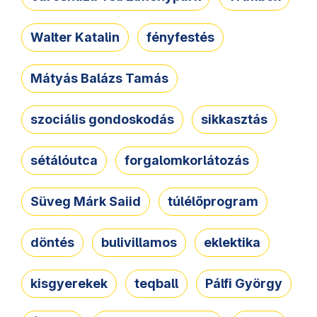
Walter Katalin
fényfestés
Mátyás Balázs Tamás
szociális gondoskodás
sikkasztás
sétálóutca
forgalomkorlátozás
Süveg Márk Saiid
túlélőprogram
döntés
bulivillamos
eklektika
kisgyerekek
teqball
Pálfi György