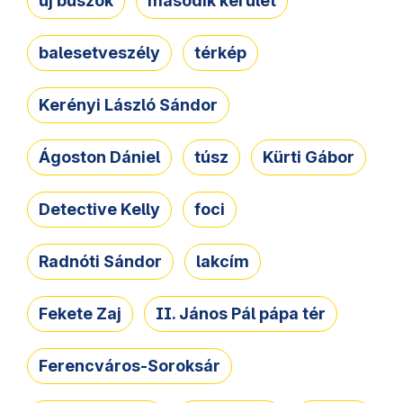
új buszok
második kerület
balesetveszély
térkép
Kerényi László Sándor
Ágoston Dániel
túsz
Kürti Gábor
Detective Kelly
foci
Radnóti Sándor
lakcím
Fekete Zaj
II. János Pál pápa tér
Ferencváros-Soroksár