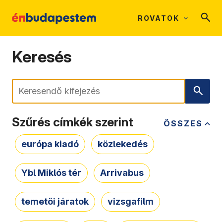
ROVATOK
Keresés
Keresés
Szűrés címkék szerint
ÖSSZES
európa kiadó
közlekedés
Ybl Miklós tér
Arrivabus
temetői járatok
vizsgafilm