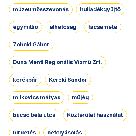
múzeumösszevonás
hulladékgyűjtő
egymillió
élhetőség
facsemete
Zoboki Gábor
Duna Menti Regionális Vízmű Zrt.
kerékpár
Kereki Sándor
milkovics mátyás
műjég
bacsó béla utca
Közterület használat
hirdetés
befolyásolás