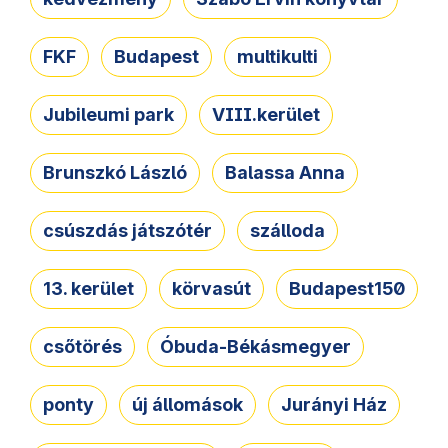
FKF
Budapest
multikulti
Jubileumi park
VIII.kerület
Brunszkó László
Balassa Anna
csúszdás játszótér
szálloda
13. kerület
körvasút
Budapest150
csőtörés
Óbuda-Békásmegyer
ponty
új állomások
Jurányi Ház