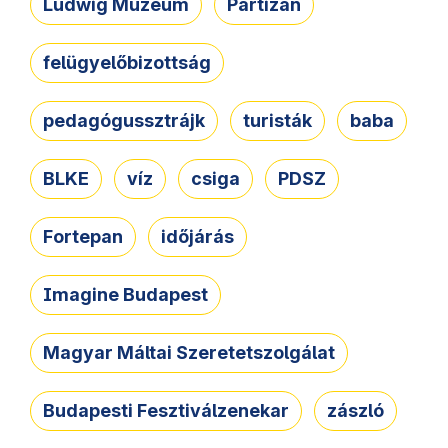
Ludwig Múzeum
Partizán
felügyelőbizottság
pedagógussztrájk
turisták
baba
BLKE
víz
csiga
PDSZ
Fortepan
időjárás
Imagine Budapest
Magyar Máltai Szeretetszolgálat
Budapesti Fesztiválzenekar
zászló