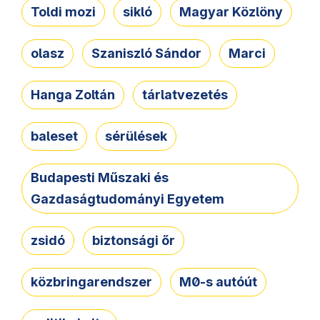
Toldi mozi
sikló
Magyar Közlöny
olasz
Szaniszló Sándor
Marci
Hanga Zoltán
tárlatvezetés
baleset
sérülések
Budapesti Műszaki és
Gazdaságtudományi Egyetem
zsidó
biztonsági őr
közbringarendszer
M0-s autóút