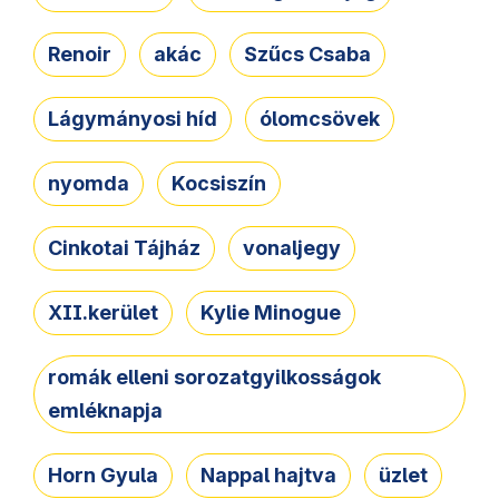
Renoir
akác
Szűcs Csaba
Lágymányosi híd
ólomcsövek
nyomda
Kocsiszín
Cinkotai Tájház
vonaljegy
XII.kerület
Kylie Minogue
romák elleni sorozatgyilkosságok
emléknapja
Horn Gyula
Nappal hajtva
üzlet