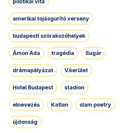
politikai vita
amerikai tojásgurító verseny
budapesti szórakozóhelyek
Ámon Ada
tragédia
Sugár
drámapályázat
V.kerület
Hotel Budapest
stadion
elnevezés
Katlan
slam poetry
újdonság