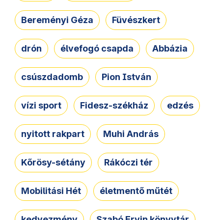
Bereményi Géza
Füvészkert
drón
élvefogó csapda
Abbázia
csúszdadomb
Pion István
vízi sport
Fidesz-székház
edzés
nyitott rakpart
Muhi András
Kőrösy-sétány
Rákóczi tér
Mobilitási Hét
életmentő műtét
kedvezmény
Szabó Ervin könyvtár