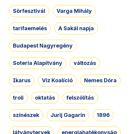
Sörfesztivál
Varga Mihály
tarifaemelés
A Sakál napja
Budapest Nagyregény
Soteria Alapítvány
változás
Ikarus
Víz Koalíció
Nemes Dóra
troli
oktatás
felszólítás
színészek
Jurij Gagarin
1896
látványtervek
energiahatékonyság