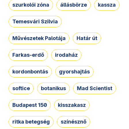
szurkolói zóna
állásbörze
kassza
Temesvári Szilvia
Művészetek Palotája
Határ út
Farkas-erdő
irodaház
kordonbontás
gyorshajtás
softice
botanikus
Mad Scientist
Budapest 150
kisszakasz
ritka betegség
színésznő