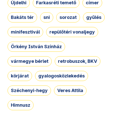
Újdelhi
Farkasréti temető
címer
Bakáts tér
sni
sorozat
gyűlés
minifesztivál
repülőtéri vonaljegy
Örkény István Színház
vármegye bérlet
retrobuszok, BKV
körjárat
gyalogosközlekedés
Széchenyi-hegy
Veres Attila
Himnusz