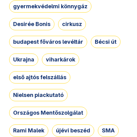
gyermekvédelmi könnygáz
Desirée Bonis
cirkusz
budapest főváros levéltár
Bécsi út
Ukrajna
viharkárok
első ajtós felszállás
Nielsen piackutató
Országos Mentőszolgálat
Rami Malek
újévi beszéd
SMA