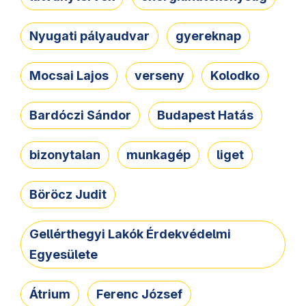
Nyugati pályaudvar
gyereknap
Mocsai Lajos
verseny
Kolodko
Bardóczi Sándor
Budapest Hatás
bizonytalan
munkagép
liget
Böröcz Judit
Gellérthegyi Lakók Érdekvédelmi
Egyesülete
Átrium
Ferenc József