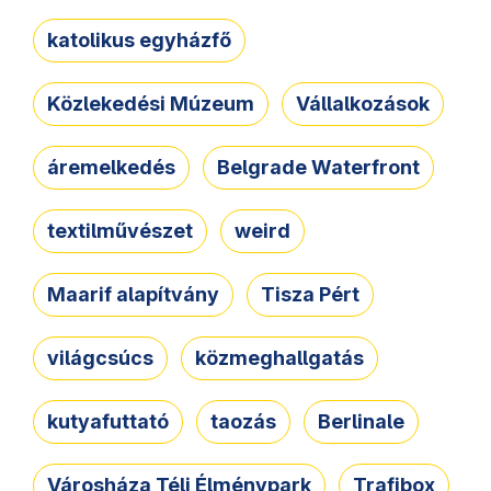
katolikus egyházfő
Közlekedési Múzeum
Vállalkozások
áremelkedés
Belgrade Waterfront
textilművészet
weird
Maarif alapítvány
Tisza Pért
világcsúcs
közmeghallgatás
kutyafuttató
taozás
Berlinale
Városháza Téli Élménypark
Trafibox