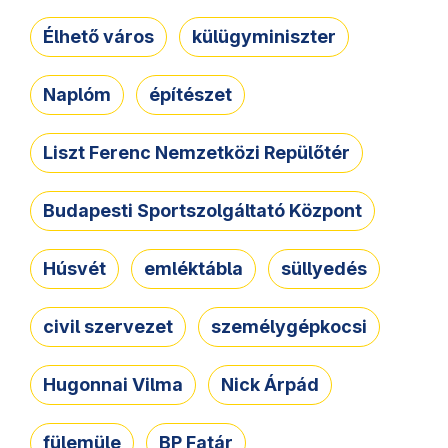
Élhető város
külügyminiszter
Naplóm
építészet
Liszt Ferenc Nemzetközi Repülőtér
Budapesti Sportszolgáltató Központ
Húsvét
emléktábla
süllyedés
civil szervezet
személygépkocsi
Hugonnai Vilma
Nick Árpád
fülemüle
BP Fatár