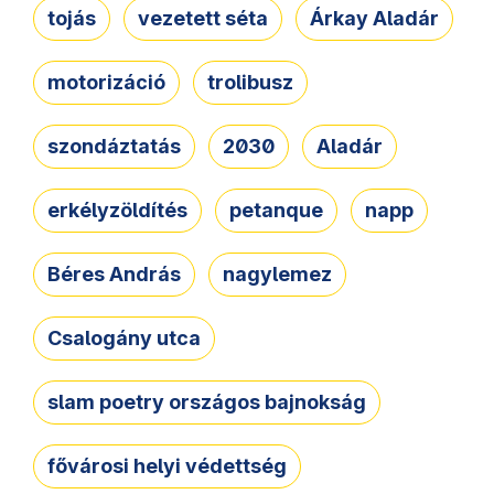
tojás
vezetett séta
Árkay Aladár
motorizáció
trolibusz
szondáztatás
2030
Aladár
erkélyzöldítés
petanque
napp
Béres András
nagylemez
Csalogány utca
slam poetry országos bajnokság
fővárosi helyi védettség