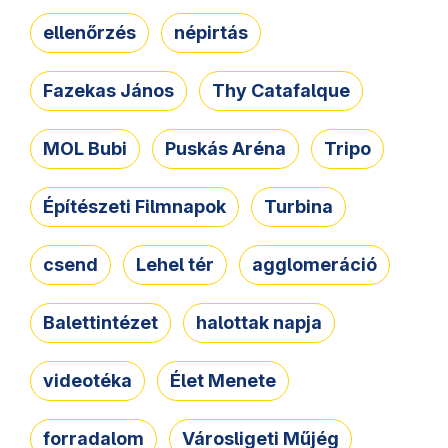
ellenőrzés
népirtás
Fazekas János
Thy Catafalque
MOL Bubi
Puskás Aréna
Tripo
Építészeti Filmnapok
Turbina
csend
Lehel tér
agglomeráció
Balettintézet
halottak napja
videotéka
Élet Menete
forradalom
Városligeti Műjég