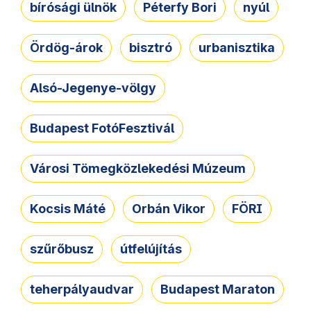
bírósági ülnök
Péterfy Bori
nyúl
Ördög-árok
bisztró
urbanisztika
Alsó-Jegenye-völgy
Budapest FotóFesztivál
Városi Tömegközlekedési Múzeum
Kocsis Máté
Orbán Vikor
FÖRI
szűrőbusz
útfelújítás
teherpályaudvar
Budapest Maraton