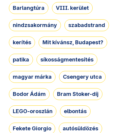
Barlangtúra
VIII. kerület
nindzsakormány
szabadstrand
kerítés
Mit kívánsz, Budapest?
patika
síkosságmentesítés
magyar márka
Csengery utca
Bodor Ádám
Bram Stoker-díj
LEGO-oroszlán
elbontás
Fekete Giorgio
autósüldözés