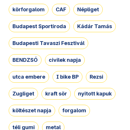
körforgalom
CAF
Népliget
Budapest Sportiroda
Kádár Tamás
Budapesti Tavaszi Fesztivál
BENDZSÓ
civilek napja
utca embere
I bike BP
Rezsi
Zugliget
kraft sör
nyitott kapuk
költészet napja
forgalom
téli gumi
metal