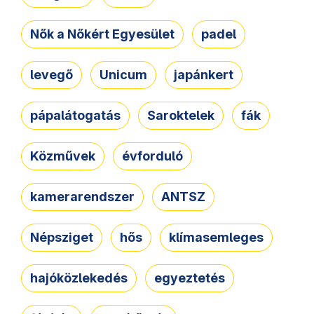
Nők a Nőkért Egyesület
padel
levegő
Unicum
japánkert
pápalátogatás
Saroktelek
fák
Közművek
évforduló
kamerarendszer
ANTSZ
Népsziget
hős
klímasemleges
hajóközlekedés
egyeztetés