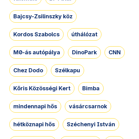
Bajcsy-Zsilinszky köz
Kordos Szabolcs
úthálózat
M0-ás autópálya
DinoPark
CNN
Chez Dodo
Szélkapu
Kőris Közösségi Kert
Bimba
mindennapi hős
vásárcsarnok
hétköznapi hős
Széchenyi István