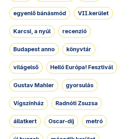
egyenlő bánásmód
VII.kerület
Karcsi, a nyúl
recenzió
Budapest anno
könyvtár
világelső
Helló Európa! Fesztivál
Gustav Mahler
gyorsulás
Vígszínház
Radnóti Zsuzsa
állatkert
Oscar-díj
metró