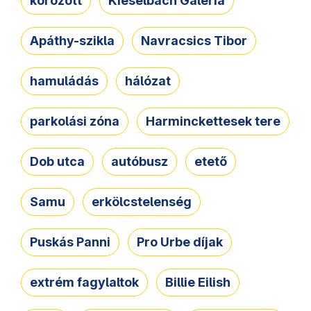
körözött
Kieselbach Galéria
Apáthy-szikla
Navracsics Tibor
hamuládás
hálózat
parkolási zóna
Harminckettesek tere
Dob utca
autóbusz
etető
Samu
erkölcstelenség
Puskás Panni
Pro Urbe díjak
extrém fagylaltok
Billie Eilish