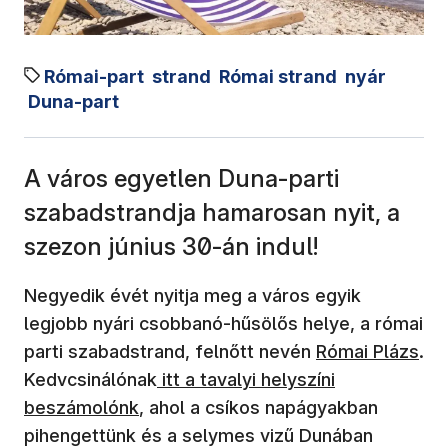
Római-part
strand
Római strand
nyár
Duna-part
A város egyetlen Duna-parti
szabadstrandja hamarosan nyit, a
szezon június 30-án indul!
Negyedik évét nyitja meg a város egyik
legjobb nyári csobbanó-hűsölős helye, a római
(új ablakban ny
parti szabadstrand, felnőtt nevén
Római Plázs
.
Kedvcsinálónak
itt a tavalyi helyszíni
beszámolónk
, ahol a csíkos napágyakban
pihengettünk és a selymes vizű Dunában