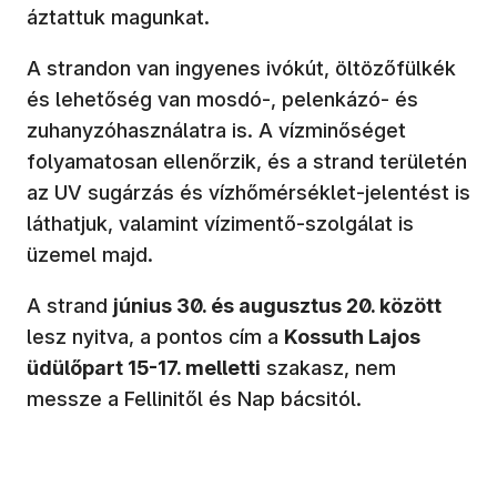
áztattuk magunkat.
A strandon van ingyenes ivókút, öltözőfülkék
és lehetőség van mosdó-, pelenkázó- és
zuhanyzóhasználatra is. A vízminőséget
folyamatosan ellenőrzik, és a strand területén
az UV sugárzás és vízhőmérséklet-jelentést is
láthatjuk, valamint vízimentő-szolgálat is
üzemel majd.
A strand
június 30. és augusztus 20. között
lesz nyitva, a pontos cím a
Kossuth Lajos
üdülőpart 15-17. melletti
szakasz, nem
messze a Fellinitől és Nap bácsitól.