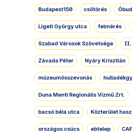
Budapest150
csőtörés
Óbud
Ligeti György utca
felmérés
Szabad Városok Szövetsége
II
Závada Péter
Nyáry Krisztián
múzeumösszevonás
hulladékgy
Duna Menti Regionális Vízmű Zrt.
bacsó béla utca
Közterület hasz
országos csúcs
ebtelep
CAF