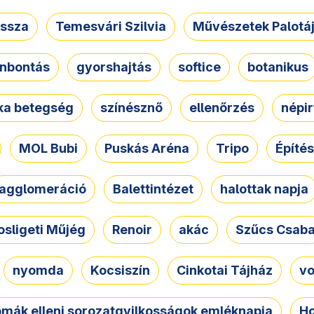
ssza
Temesvári Szilvia
Művészetek Palotá
nbontás
gyorshajtás
softice
botanikus
tka betegség
színésznő
ellenőrzés
népir
MOL Bubi
Puskás Aréna
Tripo
Építés
agglomeráció
Balettintézet
halottak napja
osligeti Műjég
Renoir
akác
Szűcs Csab
nyomda
Kocsiszín
Cinkotai Tájház
vo
omák elleni sorozatgyilkosságok emléknapja
Ho