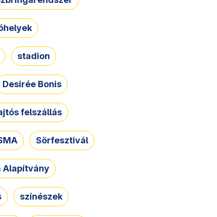
óhelyek
stadion
Desirée Bonis
ajtós felszállás
SMA
Sörfesztivál
a Alapítvány
s
színészek