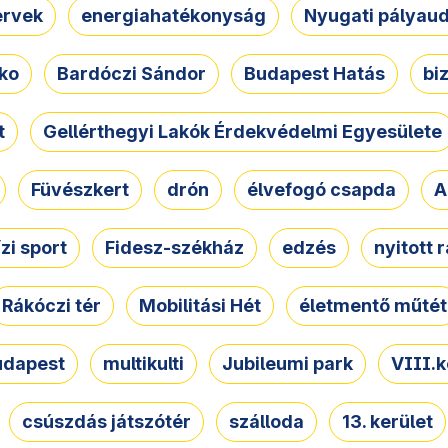
ervek
energiahatékonyság
Nyugati pályau
ko
Bardóczi Sándor
Budapest Hatás
bi
t
Gellérthegyi Lakók Érdekvédelmi Egyesülete
Füvészkert
drón
élvefogó csapda
A
ízi sport
Fidesz-székház
edzés
nyitott 
Rákóczi tér
Mobilitási Hét
életmentő műtét
udapest
multikulti
Jubileumi park
VIII.k
csúszdás játszótér
szálloda
13. kerület