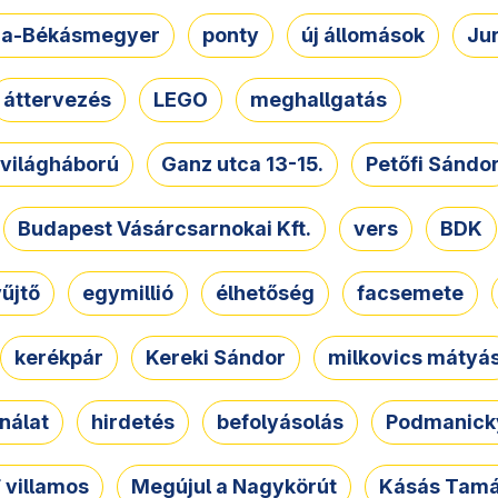
a-Békásmegyer
ponty
új állomások
Ju
áttervezés
LEGO
meghallgatás
. világháború
Ganz utca 13-15.
Petőfi Sándo
Budapest Vásárcsarnokai Kft.
vers
BDK
űjtő
egymillió
élhetőség
facsemete
kerékpár
Kereki Sándor
milkovics mátyá
nálat
hirdetés
befolyásolás
Podmanicky
 villamos
Megújul a Nagykörút
Kásás Tam