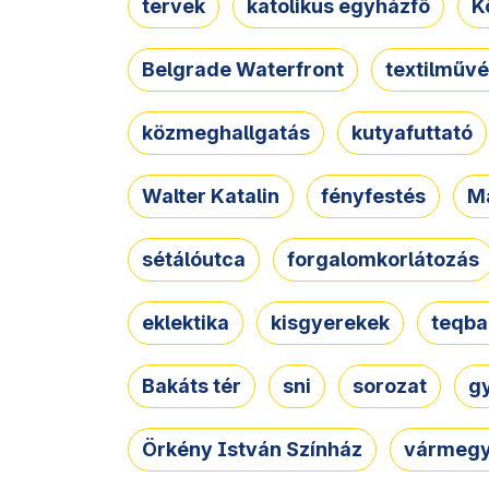
tervek
katolikus egyházfő
K
Belgrade Waterfront
textilművé
közmeghallgatás
kutyafuttató
Walter Katalin
fényfestés
M
sétálóutca
forgalomkorlátozás
eklektika
kisgyerekek
teqba
Bakáts tér
sni
sorozat
g
Örkény István Színház
vármegy