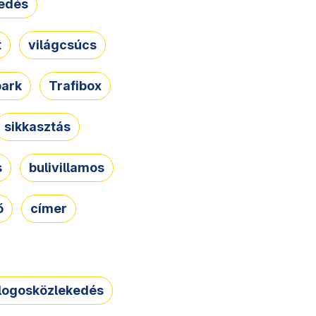
edés
t
világcsúcs
park
Trafibox
sikkasztás
s
bulivillamos
ő
címer
logosközlekedés