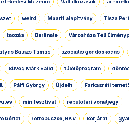
özlekedési Múzeum
Vállalkozások
áremelk
szet
weird
Maarif alapítvány
Tisza Pér
taozás
Berlinale
Városháza Téli Élmény
átyás Balázs Tamás
szociális gondoskodás
Süveg Márk Saiid
túlélőprogram
dönté
ll
Pálfi György
Újdelhi
Farkasréti temet
yűlés
minifesztivál
repülőtéri vonaljegy
e bérlet
retrobuszok, BKV
körjárat
gya