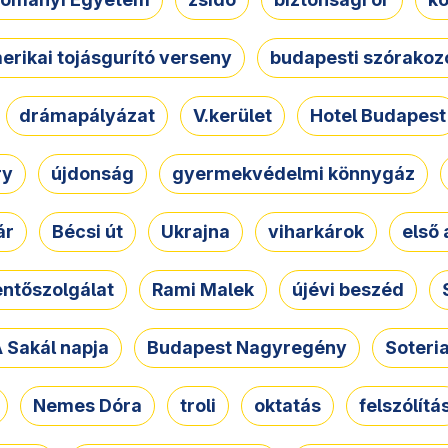
erikai tojásgurító verseny
budapesti szórakoz
drámapályázat
V.kerület
Hotel Budapest
ry
újdonság
gyermekvédelmi könnygáz
ár
Bécsi út
Ukrajna
viharkárok
első 
ntőszolgálat
Rami Malek
újévi beszéd
 Sakál napja
Budapest Nagyregény
Soteri
Nemes Dóra
troli
oktatás
felszólítá