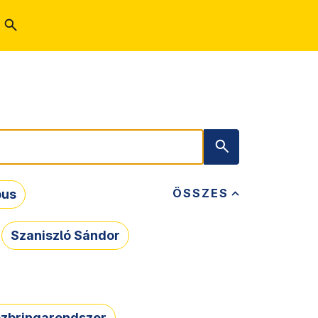
ÖSSZES
bus
Szaniszló Sándor
zbringarendszer