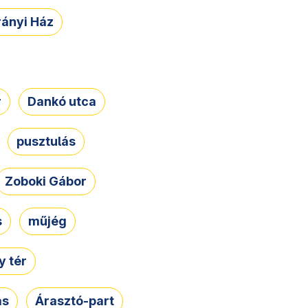
rányi Ház
r
Dankó utca
pusztulás
Zoboki Gábor
s
műjég
 tér
ás
Árasztó-part