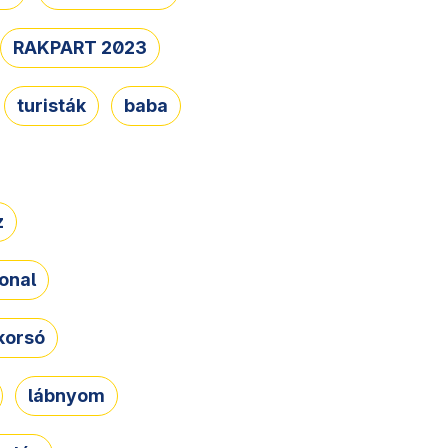
RAKPART 2023
turisták
baba
z
onal
korsó
lábnyom