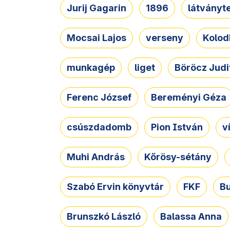
Jurij Gagarin
1896
látványt
Mocsai Lajos
verseny
Kolod
munkagép
liget
Böröcz Judi
Ferenc József
Bereményi Géza
csúszdadomb
Pion István
v
Muhi András
Kőrösy-sétány
Szabó Ervin könyvtár
FKF
B
Brunszkó László
Balassa Anna