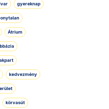
dvar
gyereknap
zonytalan
Átrium
bbázia
rakpart
kedvezmény
erület
körvasút