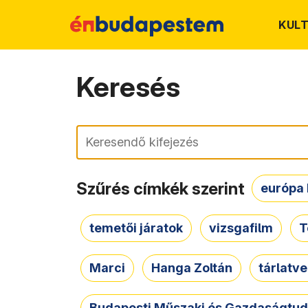
KUL
Keresés
Keresés
Szűrés címkék szerint
európa 
temetői járatok
vizsgafilm
T
Marci
Hanga Zoltán
tárlatv
Budapesti Műszaki és Gazdaságtu