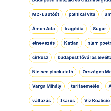
M0-s autóút
politikai vita
am
Ámon Ada
tragédia
Sugár
elnevezés
Katlan
slam poet
cirkusz
budapest főváros levélt
Nielsen piackutató
Országos Me
Varga Mihály
tarifaemelés
A
változás
Ikarus
Víz Koalíció