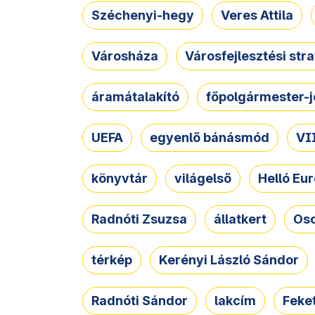
Széchenyi-hegy
Veres Attila
Városháza
Városfejlesztési str
áramátalakító
főpolgármester-j
UEFA
egyenlő bánásmód
VII
könyvtár
világelső
Helló Eur
Radnóti Zsuzsa
állatkert
Osc
térkép
Kerényi László Sándor
Radnóti Sándor
lakcím
Feket