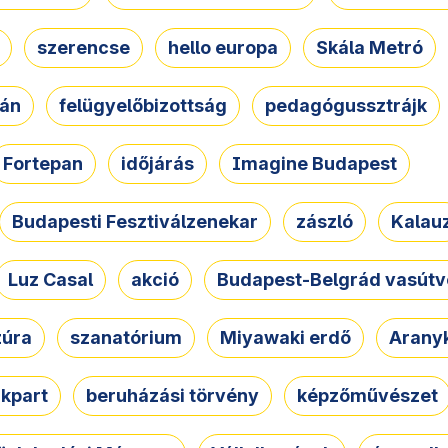
szerencse
hello europa
Skála Metró
zán
felügyelőbizottság
pedagógussztrájk
Fortepan
időjárás
Imagine Budapest
Budapesti Fesztiválzenekar
zászló
Kalau
Luz Casal
akció
Budapest-Belgrád vasútv
zúra
szanatórium
Miyawaki erdő
Arany
akpart
beruházási törvény
képzőművészet