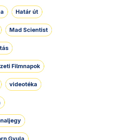
ja
Határ út
Mad Scientist
tás
zeti Filmnapok
videotéka
a
naljegy
rn Gyula