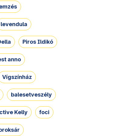
lemzés
levendula
ella
Piros Ildikó
st anno
Vígszínház
balesetveszély
ctive Kelly
foci
oroksár