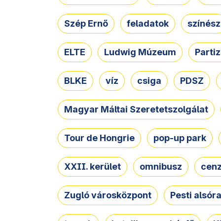
Szép Ernő
feladatok
színész
ELTE
Ludwig Múzeum
Parti
BLKE
víz
csiga
PDSZ
Magyar Máltai Szeretetszolgálat
Tour de Hongrie
pop-up park
XXII. kerület
omnibusz
cen
Zugló városközpont
Pesti alsór