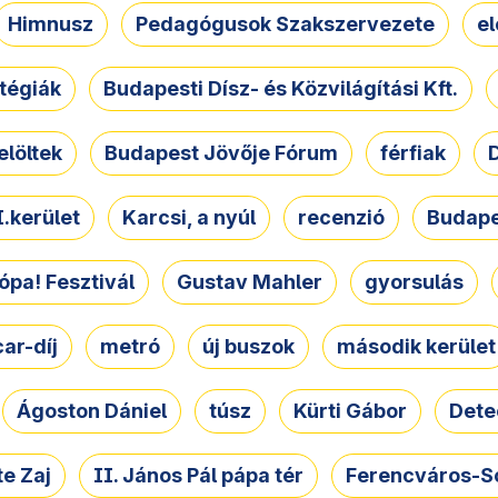
Himnusz
Pedagógusok Szakszervezete
e
atégiák
Budapesti Dísz- és Közvilágítási Kft.
elöltek
Budapest Jövője Fórum
férfiak
D
.kerület
Karcsi, a nyúl
recenzió
Budape
ópa! Fesztivál
Gustav Mahler
gyorsulás
ar-díj
metró
új buszok
második kerület
Ágoston Dániel
túsz
Kürti Gábor
Dete
e Zaj
II. János Pál pápa tér
Ferencváros-S