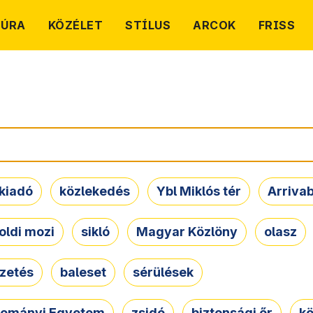
TÚRA
KÖZÉLET
STÍLUS
ARCOK
FRISS
kiadó
közlekedés
Ybl Miklós tér
Arriva
oldi mozi
sikló
Magyar Közlöny
olasz
ezetés
baleset
sérülések
dományi Egyetem
zsidó
biztonsági őr
kö