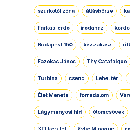
szurkolói zóna
állásbörze
ka
Farkas-erdő
irodaház
kordo
Budapest 150
kisszakasz
ri
Fazekas János
Thy Catafalque
Turbina
csend
Lehel tér
Élet Menete
forradalom
Vár
Lágymányosi híd
ólomcsövek
XII.kerület
Kylie Minogue
r