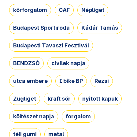
körforgalom
CAF
Népliget
Budapest Sportiroda
Kádár Tamás
Budapesti Tavaszi Fesztivál
BENDZSÓ
civilek napja
utca embere
I bike BP
Rezsi
Zugliget
kraft sör
nyitott kapuk
költészet napja
forgalom
téli gumi
metal