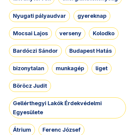
Nyugati pályaudvar
gyereknap
Mocsai Lajos
verseny
Kolodko
Bardóczi Sándor
Budapest Hatás
bizonytalan
munkagép
liget
Böröcz Judit
Gellérthegyi Lakók Érdekvédelmi
Egyesülete
Átrium
Ferenc József