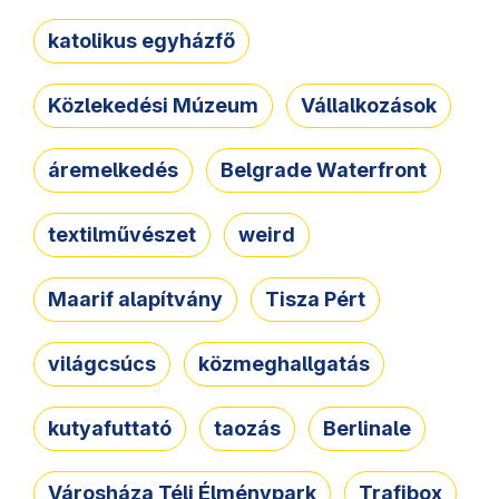
katolikus egyházfő
Közlekedési Múzeum
Vállalkozások
áremelkedés
Belgrade Waterfront
textilművészet
weird
Maarif alapítvány
Tisza Pért
világcsúcs
közmeghallgatás
kutyafuttató
taozás
Berlinale
Városháza Téli Élménypark
Trafibox