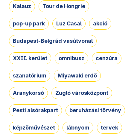
Kalauz
Tour de Hongrie
pop-up park
Luz Casal
akció
Budapest-Belgrád vasútvonal
XXII. kerület
omnibusz
cenzúra
szanatórium
Miyawaki erdő
Aranykorsó
Zugló városközpont
Pesti alsórakpart
beruházási törvény
képzőművészet
lábnyom
tervek