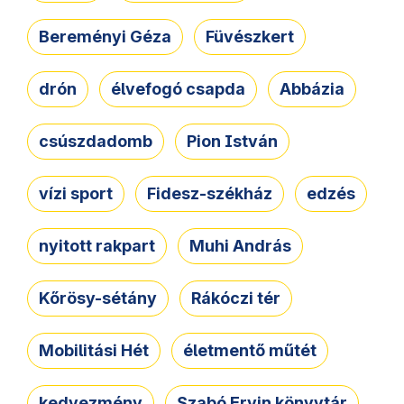
Bereményi Géza
Füvészkert
drón
élvefogó csapda
Abbázia
csúszdadomb
Pion István
vízi sport
Fidesz-székház
edzés
nyitott rakpart
Muhi András
Kőrösy-sétány
Rákóczi tér
Mobilitási Hét
életmentő műtét
kedvezmény
Szabó Ervin könyvtár