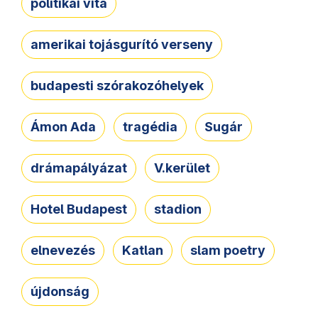
politikai vita
amerikai tojásgurító verseny
budapesti szórakozóhelyek
Ámon Ada
tragédia
Sugár
drámapályázat
V.kerület
Hotel Budapest
stadion
elnevezés
Katlan
slam poetry
újdonság