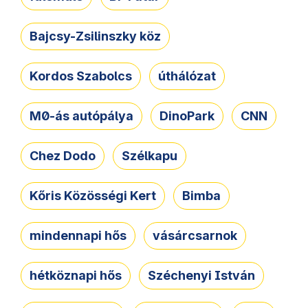
Bajcsy-Zsilinszky köz
Kordos Szabolcs
úthálózat
M0-ás autópálya
DinoPark
CNN
Chez Dodo
Szélkapu
Kőris Közösségi Kert
Bimba
mindennapi hős
vásárcsarnok
hétköznapi hős
Széchenyi István