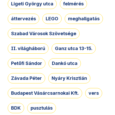
Ligeti György utca
felmérés
áttervezés
LEGO
meghallgatás
Szabad Városok Szövetsége
II. világháború
Ganz utca 13-15.
Petőfi Sándor
Dankó utca
Závada Péter
Nyáry Krisztián
Budapest Vásárcsarnokai Kft.
vers
BDK
pusztulás