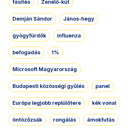
fásítés
Zenélő-kút
Demján Sándor
János-hegy
gyógyfürdők
influenza
befogadás
1%
Microsoft Magyarország
Budapesti közösségi gyűlés
panel
Európa legjobb replülőtere
kék vonal
öntözőzsák
rongálás
ámokfutás