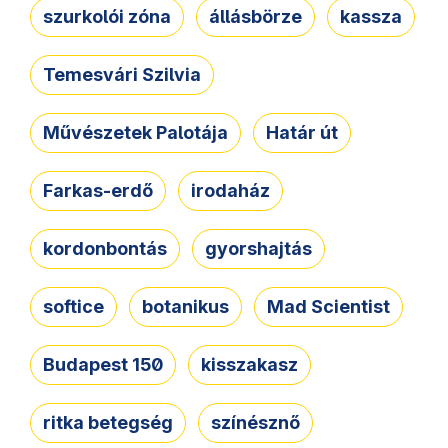
szurkolói zóna
állásbörze
kassza
Temesvári Szilvia
Művészetek Palotája
Határ út
Farkas-erdő
irodaház
kordonbontás
gyorshajtás
softice
botanikus
Mad Scientist
Budapest 150
kisszakasz
ritka betegség
színésznő