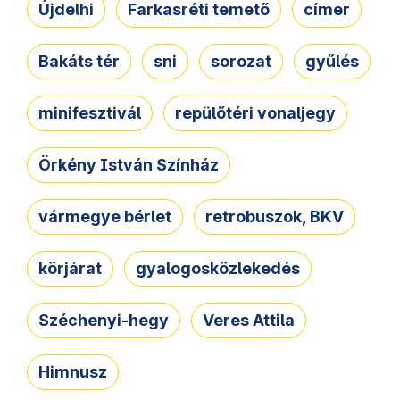
Újdelhi
Farkasréti temető
címer
Bakáts tér
sni
sorozat
gyűlés
minifesztivál
repülőtéri vonaljegy
Örkény István Színház
vármegye bérlet
retrobuszok, BKV
körjárat
gyalogosközlekedés
Széchenyi-hegy
Veres Attila
Himnusz