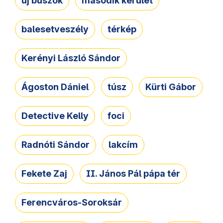
új buszok
második kerület
balesetveszély
térkép
Kerényi László Sándor
Ágoston Dániel
túsz
Kürti Gábor
Detective Kelly
foci
Radnóti Sándor
lakcím
Fekete Zaj
II. János Pál pápa tér
Ferencváros-Soroksár