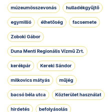
múzeumösszevonás
hulladékgyűjtő
egymillió
élhetőség
facsemete
Zoboki Gábor
Duna Menti Regionális Vízmű Zrt.
kerékpár
Kereki Sándor
milkovics mátyás
műjég
bacsó béla utca
Közterület használat
hirdetés
befolyásolás