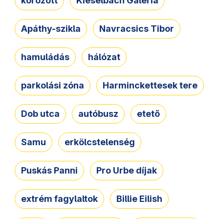
körözött
Kieselbach Galéria
Apáthy-szikla
Navracsics Tibor
hamuládás
hálózat
parkolási zóna
Harminckettesek tere
Dob utca
autóbusz
etető
Samu
erkölcstelenség
Puskás Panni
Pro Urbe díjak
extrém fagylaltok
Billie Eilish