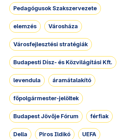
Pedagógusok Szakszervezete
elemzés
Városháza
Városfejlesztési stratégiák
Budapesti Dísz- és Közvilágítási Kft.
levendula
áramátalakító
főpolgármester-jelöltek
Budapest Jövője Fórum
férfiak
Della
Piros Ildikó
UEFA