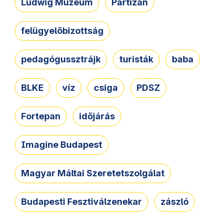
Ludwig Múzeum
Partizán
felügyelőbizottság
pedagógussztrájk
turisták
baba
BLKE
víz
csiga
PDSZ
Fortepan
időjárás
Imagine Budapest
Magyar Máltai Szeretetszolgálat
Budapesti Fesztiválzenekar
zászló