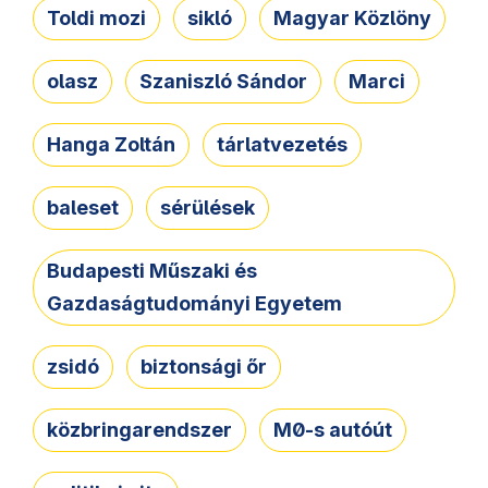
Toldi mozi
sikló
Magyar Közlöny
olasz
Szaniszló Sándor
Marci
Hanga Zoltán
tárlatvezetés
baleset
sérülések
Budapesti Műszaki és
Gazdaságtudományi Egyetem
zsidó
biztonsági őr
közbringarendszer
M0-s autóút