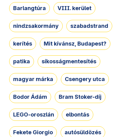
Barlangtúra
VIII. kerület
nindzsakormány
szabadstrand
kerítés
Mit kívánsz, Budapest?
patika
síkosságmentesítés
magyar márka
Csengery utca
Bodor Ádám
Bram Stoker-díj
LEGO-oroszlán
elbontás
Fekete Giorgio
autósüldözés