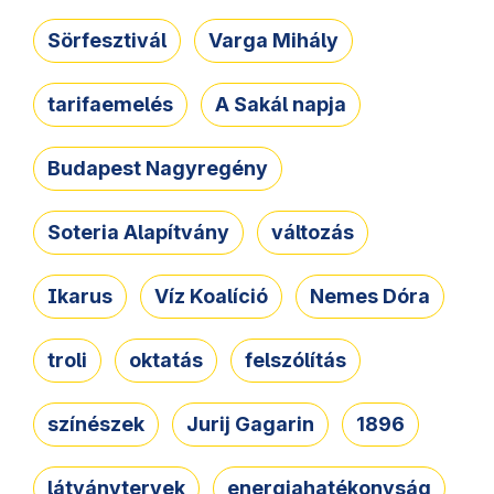
Sörfesztivál
Varga Mihály
tarifaemelés
A Sakál napja
Budapest Nagyregény
Soteria Alapítvány
változás
Ikarus
Víz Koalíció
Nemes Dóra
troli
oktatás
felszólítás
színészek
Jurij Gagarin
1896
látványtervek
energiahatékonyság