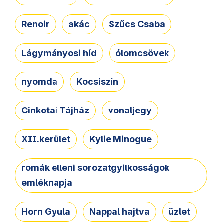
Renoir
akác
Szűcs Csaba
Lágymányosi híd
ólomcsövek
nyomda
Kocsiszín
Cinkotai Tájház
vonaljegy
XII.kerület
Kylie Minogue
romák elleni sorozatgyilkosságok
emléknapja
Horn Gyula
Nappal hajtva
üzlet