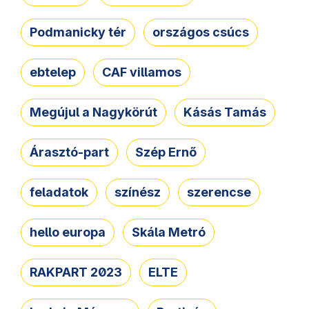
Podmanicky tér
országos csúcs
ebtelep
CAF villamos
Megújul a Nagykörút
Kásás Tamás
Árasztó-part
Szép Ernő
feladatok
színész
szerencse
hello europa
Skála Metró
RAKPART 2023
ELTE