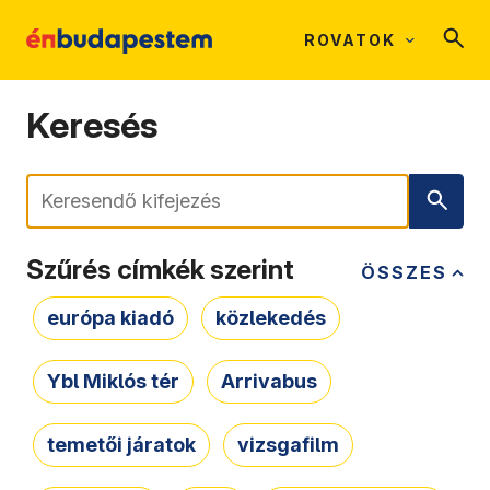
ROVATOK
Keresés
Keresés
Szűrés címkék szerint
ÖSSZES
európa kiadó
közlekedés
Ybl Miklós tér
Arrivabus
temetői járatok
vizsgafilm