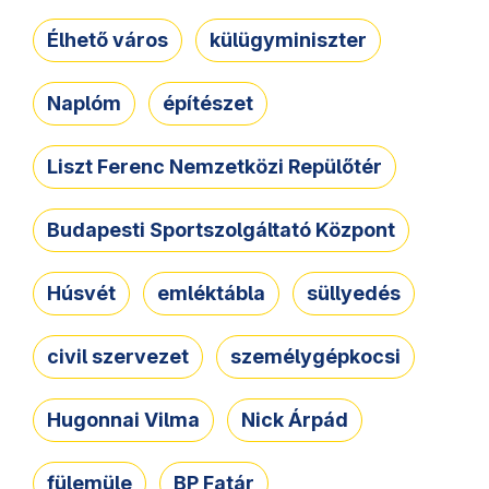
Élhető város
külügyminiszter
Naplóm
építészet
Liszt Ferenc Nemzetközi Repülőtér
Budapesti Sportszolgáltató Központ
Húsvét
emléktábla
süllyedés
civil szervezet
személygépkocsi
Hugonnai Vilma
Nick Árpád
fülemüle
BP Fatár