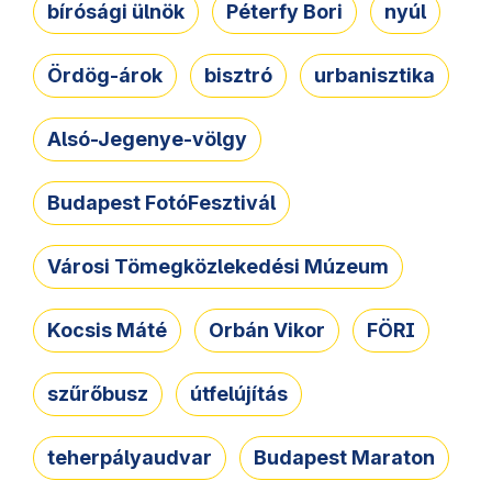
bírósági ülnök
Péterfy Bori
nyúl
Ördög-árok
bisztró
urbanisztika
Alsó-Jegenye-völgy
Budapest FotóFesztivál
Városi Tömegközlekedési Múzeum
Kocsis Máté
Orbán Vikor
FÖRI
szűrőbusz
útfelújítás
teherpályaudvar
Budapest Maraton