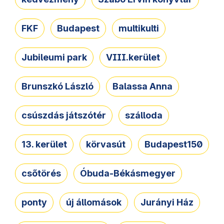
FKF
Budapest
multikulti
Jubileumi park
VIII.kerület
Brunszkó László
Balassa Anna
csúszdás játszótér
szálloda
13. kerület
körvasút
Budapest150
csőtörés
Óbuda-Békásmegyer
ponty
új állomások
Jurányi Ház