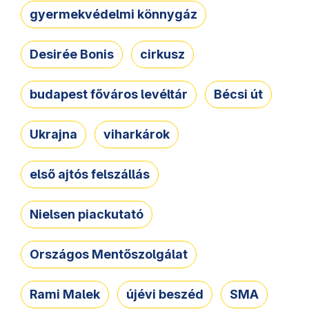
gyermekvédelmi könnygáz
Desirée Bonis
cirkusz
budapest főváros levéltár
Bécsi út
Ukrajna
viharkárok
első ajtós felszállás
Nielsen piackutató
Országos Mentőszolgálat
Rami Malek
újévi beszéd
SMA