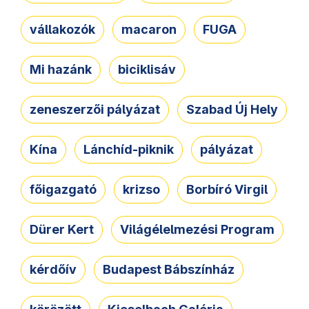
vállakozók
macaron
FUGA
Mi hazánk
biciklisáv
zeneszerzői pályázat
Szabad Új Hely
Kína
Lánchíd-piknik
pályázat
főigazgató
krizso
Borbíró Virgil
Dürer Kert
Világélelmezési Program
kérdőív
Budapest Bábszínház