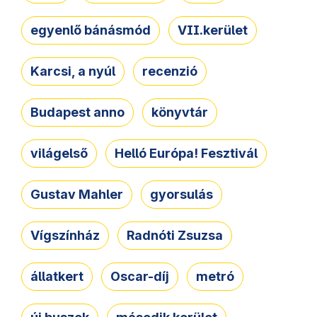
egyenlő bánásmód
VII.kerület
Karcsi, a nyúl
recenzió
Budapest anno
könyvtár
világelső
Helló Európa! Fesztivál
Gustav Mahler
gyorsulás
Vígszínház
Radnóti Zsuzsa
állatkert
Oscar-díj
metró