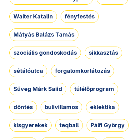
Walter Katalin
fényfestés
Mátyás Balázs Tamás
szociális gondoskodás
sikkasztás
sétálóutca
forgalomkorlátozás
Süveg Márk Saiid
túlélőprogram
döntés
bulivillamos
eklektika
kisgyerekek
teqball
Pálfi György