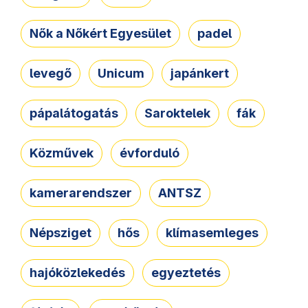
Nők a Nőkért Egyesület
padel
levegő
Unicum
japánkert
pápalátogatás
Saroktelek
fák
Közművek
évforduló
kamerarendszer
ANTSZ
Népsziget
hős
klímasemleges
hajóközlekedés
egyeztetés