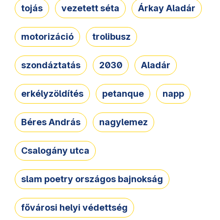
tojás
vezetett séta
Árkay Aladár
motorizáció
trolibusz
szondáztatás
2030
Aladár
erkélyzöldítés
petanque
napp
Béres András
nagylemez
Csalogány utca
slam poetry országos bajnokság
fővárosi helyi védettség