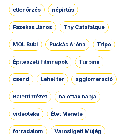
ellenőrzés
népirtás
Fazekas János
Thy Catafalque
MOL Bubi
Puskás Aréna
Tripo
Építészeti Filmnapok
Turbina
csend
Lehel tér
agglomeráció
Balettintézet
halottak napja
videotéka
Élet Menete
forradalom
Városligeti Műjég