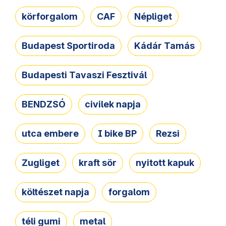
körforgalom
CAF
Népliget
Budapest Sportiroda
Kádár Tamás
Budapesti Tavaszi Fesztivál
BENDZSÓ
civilek napja
utca embere
I bike BP
Rezsi
Zugliget
kraft sör
nyitott kapuk
költészet napja
forgalom
téli gumi
metal