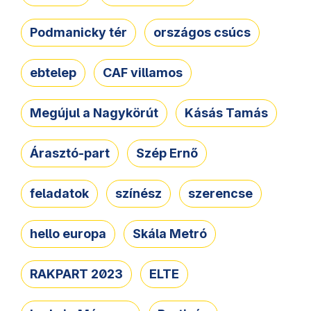
Podmanicky tér
országos csúcs
ebtelep
CAF villamos
Megújul a Nagykörút
Kásás Tamás
Árasztó-part
Szép Ernő
feladatok
színész
szerencse
hello europa
Skála Metró
RAKPART 2023
ELTE