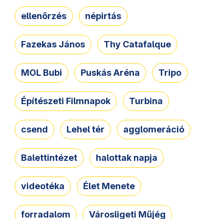
ellenőrzés
népirtás
Fazekas János
Thy Catafalque
MOL Bubi
Puskás Aréna
Tripo
Építészeti Filmnapok
Turbina
csend
Lehel tér
agglomeráció
Balettintézet
halottak napja
videotéka
Élet Menete
forradalom
Városligeti Műjég