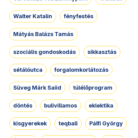
Walter Katalin
fényfestés
Mátyás Balázs Tamás
szociális gondoskodás
sikkasztás
sétálóutca
forgalomkorlátozás
Süveg Márk Saiid
túlélőprogram
döntés
bulivillamos
eklektika
kisgyerekek
teqball
Pálfi György