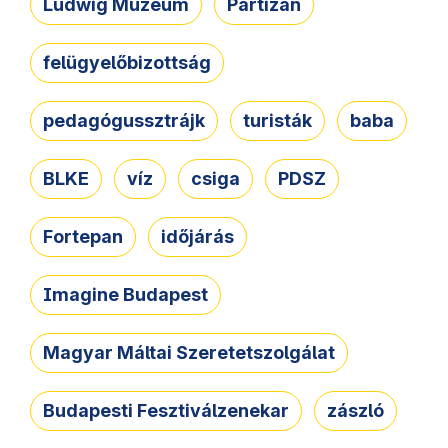
Ludwig Múzeum
Partizán
felügyelőbizottság
pedagógussztrájk
turisták
baba
BLKE
víz
csiga
PDSZ
Fortepan
időjárás
Imagine Budapest
Magyar Máltai Szeretetszolgálat
Budapesti Fesztiválzenekar
zászló