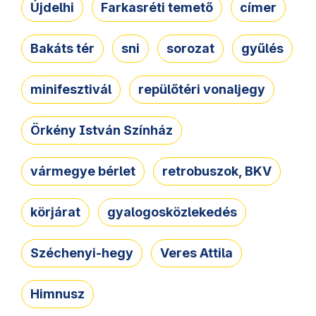
Újdelhi
Farkasréti temető
címer
Bakáts tér
sni
sorozat
gyűlés
minifesztivál
repülőtéri vonaljegy
Örkény István Színház
vármegye bérlet
retrobuszok, BKV
körjárat
gyalogosközlekedés
Széchenyi-hegy
Veres Attila
Himnusz