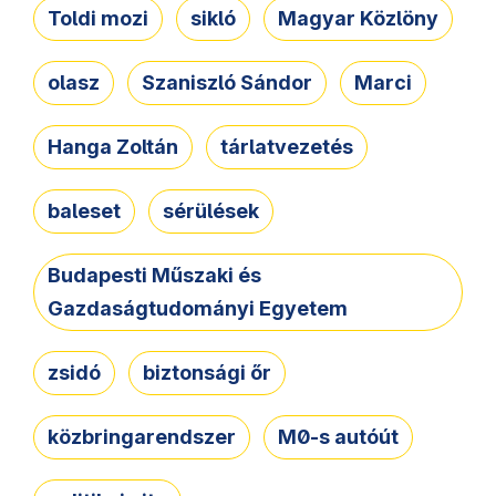
Toldi mozi
sikló
Magyar Közlöny
olasz
Szaniszló Sándor
Marci
Hanga Zoltán
tárlatvezetés
baleset
sérülések
Budapesti Műszaki és
Gazdaságtudományi Egyetem
zsidó
biztonsági őr
közbringarendszer
M0-s autóút