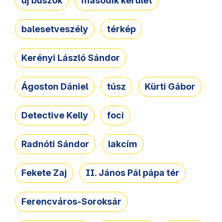
új buszok
második kerület
balesetveszély
térkép
Kerényi László Sándor
Ágoston Dániel
túsz
Kürti Gábor
Detective Kelly
foci
Radnóti Sándor
lakcím
Fekete Zaj
II. János Pál pápa tér
Ferencváros-Soroksár