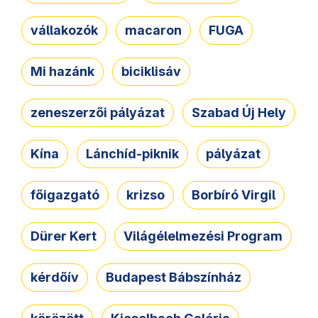
vállakozók
macaron
FUGA
Mi hazánk
biciklisáv
zeneszerzői pályázat
Szabad Új Hely
Kína
Lánchíd-piknik
pályázat
főigazgató
krizso
Borbíró Virgil
Dürer Kert
Világélelmezési Program
kérdőív
Budapest Bábszínház