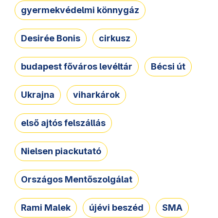
gyermekvédelmi könnygáz
Desirée Bonis
cirkusz
budapest főváros levéltár
Bécsi út
Ukrajna
viharkárok
első ajtós felszállás
Nielsen piackutató
Országos Mentőszolgálat
Rami Malek
újévi beszéd
SMA