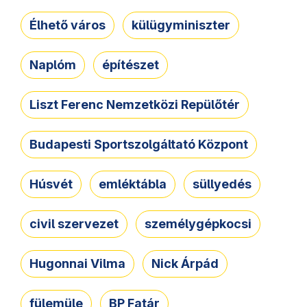
Élhető város
külügyminiszter
Naplóm
építészet
Liszt Ferenc Nemzetközi Repülőtér
Budapesti Sportszolgáltató Központ
Húsvét
emléktábla
süllyedés
civil szervezet
személygépkocsi
Hugonnai Vilma
Nick Árpád
fülemüle
BP Fatár