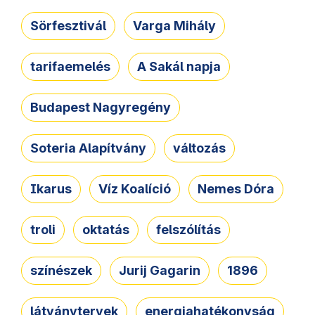
Sörfesztivál
Varga Mihály
tarifaemelés
A Sakál napja
Budapest Nagyregény
Soteria Alapítvány
változás
Ikarus
Víz Koalíció
Nemes Dóra
troli
oktatás
felszólítás
színészek
Jurij Gagarin
1896
látványtervek
energiahatékonyság