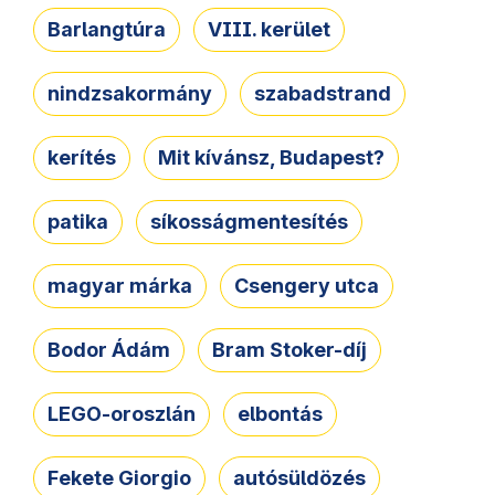
Barlangtúra
VIII. kerület
nindzsakormány
szabadstrand
kerítés
Mit kívánsz, Budapest?
patika
síkosságmentesítés
magyar márka
Csengery utca
Bodor Ádám
Bram Stoker-díj
LEGO-oroszlán
elbontás
Fekete Giorgio
autósüldözés