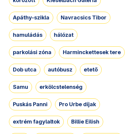
körözött
Kieselbach Galéria
Apáthy-szikla
Navracsics Tibor
hamuládás
hálózat
parkolási zóna
Harminckettesek tere
Dob utca
autóbusz
etető
Samu
erkölcstelenség
Puskás Panni
Pro Urbe díjak
extrém fagylaltok
Billie Eilish