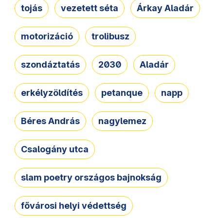
tojás
vezetett séta
Árkay Aladár
motorizáció
trolibusz
szondáztatás
2030
Aladár
erkélyzöldítés
petanque
napp
Béres András
nagylemez
Csalogány utca
slam poetry országos bajnokság
fővárosi helyi védettség