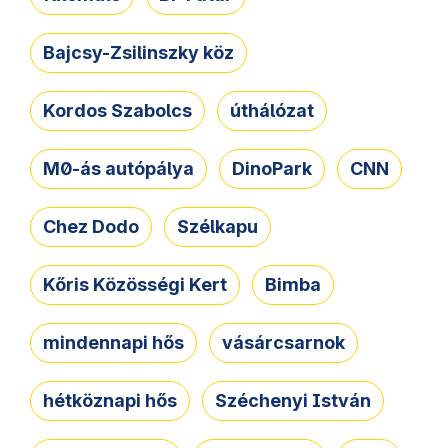
Bajcsy-Zsilinszky köz
Kordos Szabolcs
úthálózat
M0-ás autópálya
DinoPark
CNN
Chez Dodo
Szélkapu
Kőris Közösségi Kert
Bimba
mindennapi hős
vásárcsarnok
hétköznapi hős
Széchenyi István