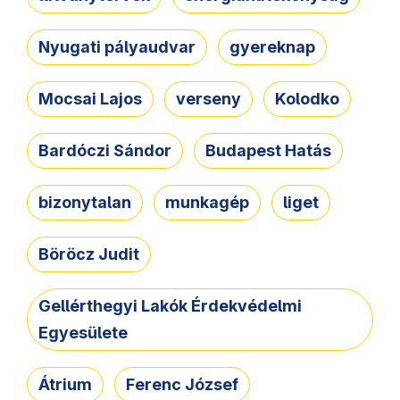
Nyugati pályaudvar
gyereknap
Mocsai Lajos
verseny
Kolodko
Bardóczi Sándor
Budapest Hatás
bizonytalan
munkagép
liget
Böröcz Judit
Gellérthegyi Lakók Érdekvédelmi
Egyesülete
Átrium
Ferenc József