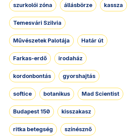
szurkolói zóna
állásbörze
kassza
Temesvári Szilvia
Művészetek Palotája
Határ út
Farkas-erdő
irodaház
kordonbontás
gyorshajtás
softice
botanikus
Mad Scientist
Budapest 150
kisszakasz
ritka betegség
színésznő