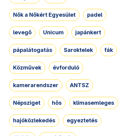
Nők a Nőkért Egyesület
padel
levegő
Unicum
japánkert
pápalátogatás
Saroktelek
fák
Közművek
évforduló
kamerarendszer
ANTSZ
Népsziget
hős
klímasemleges
hajóközlekedés
egyeztetés