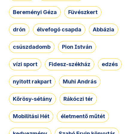
Bereményi Géza
Füvészkert
drón
élvefogó csapda
Abbázia
csúszdadomb
Pion István
vízi sport
Fidesz-székház
edzés
nyitott rakpart
Muhi András
Kőrösy-sétány
Rákóczi tér
Mobilitási Hét
életmentő műtét
kedvezmény
Szabó Ervin könyvtár