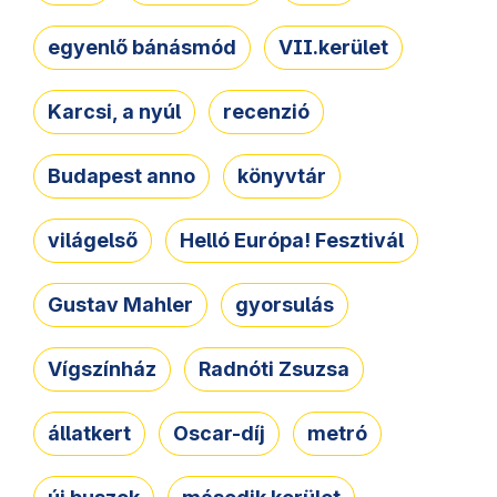
egyenlő bánásmód
VII.kerület
Karcsi, a nyúl
recenzió
Budapest anno
könyvtár
világelső
Helló Európa! Fesztivál
Gustav Mahler
gyorsulás
Vígszínház
Radnóti Zsuzsa
állatkert
Oscar-díj
metró