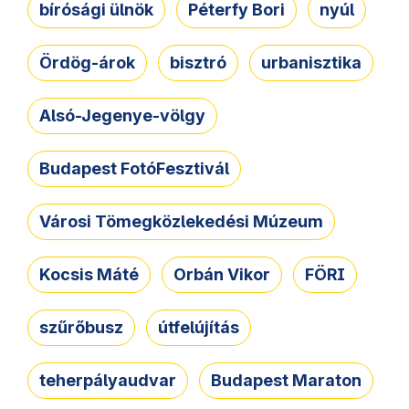
bírósági ülnök
Péterfy Bori
nyúl
Ördög-árok
bisztró
urbanisztika
Alsó-Jegenye-völgy
Budapest FotóFesztivál
Városi Tömegközlekedési Múzeum
Kocsis Máté
Orbán Vikor
FÖRI
szűrőbusz
útfelújítás
teherpályaudvar
Budapest Maraton