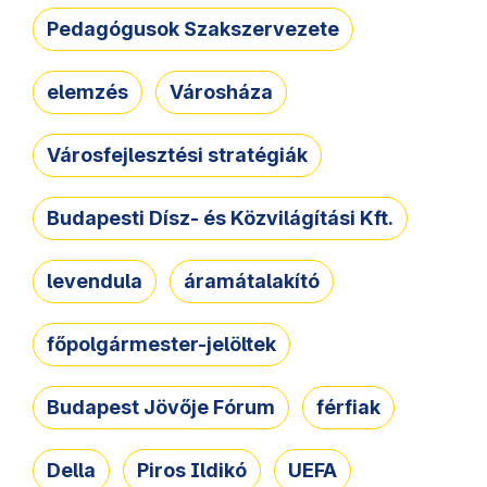
Pedagógusok Szakszervezete
elemzés
Városháza
Városfejlesztési stratégiák
Budapesti Dísz- és Közvilágítási Kft.
levendula
áramátalakító
főpolgármester-jelöltek
Budapest Jövője Fórum
férfiak
Della
Piros Ildikó
UEFA