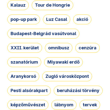
Kalauz
Tour de Hongrie
pop-up park
Luz Casal
akció
Budapest-Belgrád vasútvonal
XXII. kerület
omnibusz
cenzúra
szanatórium
Miyawaki erdő
Aranykorsó
Zugló városközpont
Pesti alsórakpart
beruházási törvény
képzőművészet
lábnyom
tervek