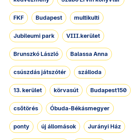
FKF
Budapest
multikulti
Jubileumi park
VIII.kerület
Brunszkó László
Balassa Anna
csúszdás játszótér
szálloda
13. kerület
körvasút
Budapest150
csőtörés
Óbuda-Békásmegyer
ponty
új állomások
Jurányi Ház