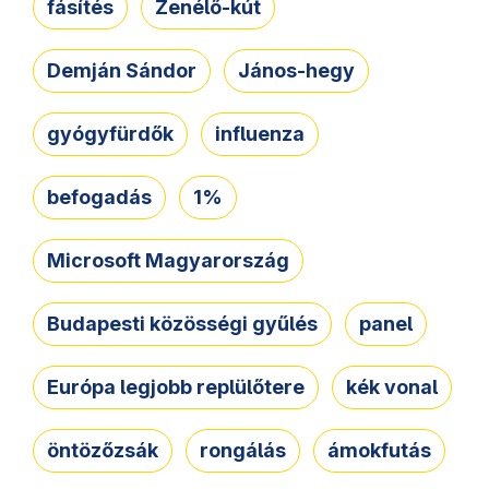
fásítés
Zenélő-kút
Demján Sándor
János-hegy
gyógyfürdők
influenza
befogadás
1%
Microsoft Magyarország
Budapesti közösségi gyűlés
panel
Európa legjobb replülőtere
kék vonal
öntözőzsák
rongálás
ámokfutás