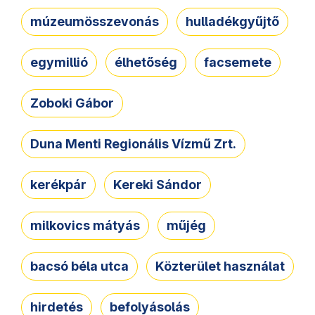
múzeumösszevonás
hulladékgyűjtő
egymillió
élhetőség
facsemete
Zoboki Gábor
Duna Menti Regionális Vízmű Zrt.
kerékpár
Kereki Sándor
milkovics mátyás
műjég
bacsó béla utca
Közterület használat
hirdetés
befolyásolás