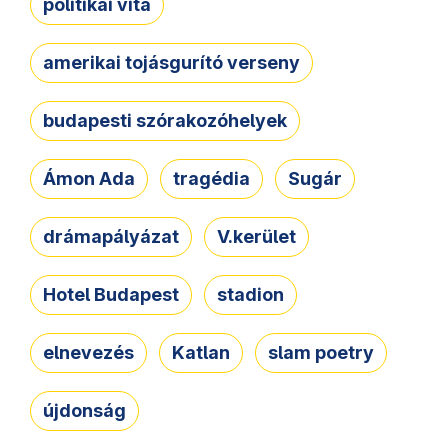
politikai vita
amerikai tojásgurító verseny
budapesti szórakozóhelyek
Ámon Ada
tragédia
Sugár
drámapályázat
V.kerület
Hotel Budapest
stadion
elnevezés
Katlan
slam poetry
újdonság