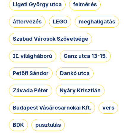
Ligeti György utca
felmérés
áttervezés
LEGO
meghallgatás
Szabad Városok Szövetsége
II. világháború
Ganz utca 13-15.
Petőfi Sándor
Dankó utca
Závada Péter
Nyáry Krisztián
Budapest Vásárcsarnokai Kft.
vers
BDK
pusztulás