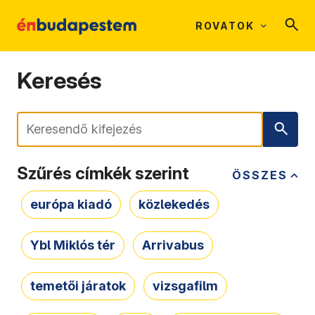
ROVATOK
Keresés
Keresés
Szűrés címkék szerint
ÖSSZES
európa kiadó
közlekedés
Ybl Miklós tér
Arrivabus
temetői járatok
vizsgafilm