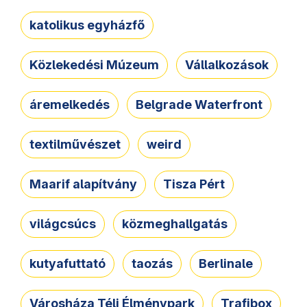
katolikus egyházfő
Közlekedési Múzeum
Vállalkozások
áremelkedés
Belgrade Waterfront
textilművészet
weird
Maarif alapítvány
Tisza Pért
világcsúcs
közmeghallgatás
kutyafuttató
taozás
Berlinale
Városháza Téli Élménypark
Trafibox