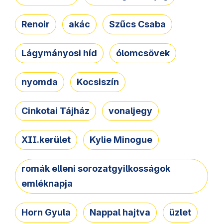
Renoir
akác
Szűcs Csaba
Lágymányosi híd
ólomcsövek
nyomda
Kocsiszín
Cinkotai Tájház
vonaljegy
XII.kerület
Kylie Minogue
romák elleni sorozatgyilkosságok
emléknapja
Horn Gyula
Nappal hajtva
üzlet