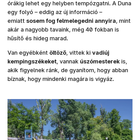
órákig lehet egy helyben tempózgatni. A Duna
egy folyó – eddig az új információ –
emiatt
sosem fog felmelegedni annyira
, mint
akár a nagyobb tavaink, még 40 fokban is
hűsítő és hideg marad.
Van egyébként
öltöző
, vittek ki
vadiúj
kempingszékeket
, vannak
úszómesterek
is,
akik figyelnek ránk, de gyanítom, hogy abban
bíznak, hogy mindenki magára is vigyáz.