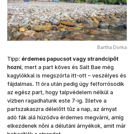
Bartha Dorka
Tipp:
érdemes papucsot vagy strandcipőt
hozni
, mert a part köves és Salt Bae még
kagylókkal is megszórta itt-ott – veszélyes és
fájdalmas. 11 óra után pedig úgy felforrósodik
az egész part, hogy talpvédelem nélkül a
vízben ragadhatunk este 7-ig. Illetve a
partszakaszra délelőtt tűz a nap, az árnyat
adó fák alá húzódva érdemes megvárni, amíg
elkezdenek nőni a délutáni árnyékok, amit már