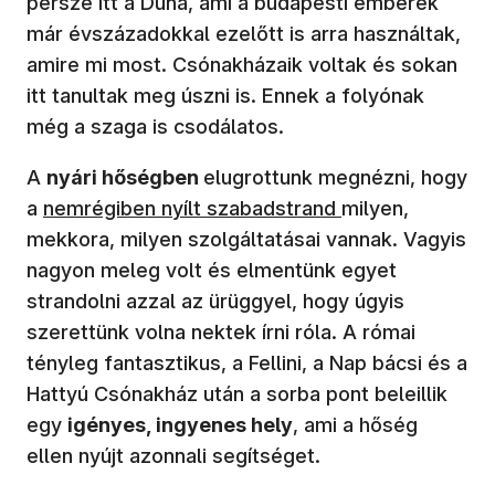
persze itt a Duna, ami a budapesti emberek
már évszázadokkal ezelőtt is arra használtak,
amire mi most. Csónakházaik voltak és sokan
itt tanultak meg úszni is. Ennek a folyónak
még a szaga is csodálatos.
A
nyári hőségben
elugrottunk megnézni, hogy
a
nemrégiben nyílt szabadstrand
milyen,
mekkora, milyen szolgáltatásai vannak. Vagyis
nagyon meleg volt és elmentünk egyet
strandolni azzal az ürüggyel, hogy úgyis
szerettünk volna nektek írni róla. A római
tényleg fantasztikus, a Fellini, a Nap bácsi és a
Hattyú Csónakház után a sorba pont beleillik
egy
igényes, ingyenes hely
, ami a hőség
ellen nyújt azonnali segítséget.