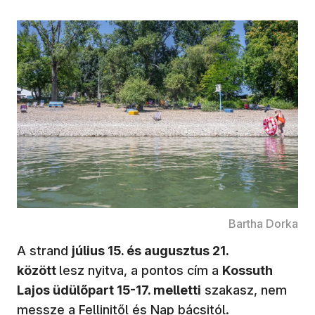
Bartha Dorka
A strand
július 15. és augusztus 21.
között
lesz nyitva, a pontos cím a
Kossuth
Lajos üdülőpart 15-17. melletti
szakasz, nem
messze a Fellinitől és Nap bácsitól.