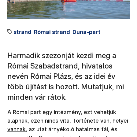
strand
Római strand
Duna-part
Harmadik szezonját kezdi meg a
Római Szabadstrand, hivatalos
nevén Római Plázs, és az idei év
több újítást is hozott. Mutatjuk, mi
minden vár rátok.
A Római part egy intézmény, ezt vehetjük
(új ablakban nyílik meg)
alapnak, ezen nincs vita.
Története van, helyei
vannak
, az utat árnyékoló hatalmas fái, és