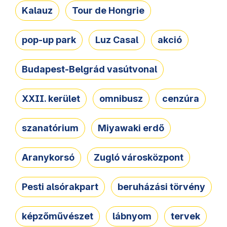
Kalauz
Tour de Hongrie
pop-up park
Luz Casal
akció
Budapest-Belgrád vasútvonal
XXII. kerület
omnibusz
cenzúra
szanatórium
Miyawaki erdő
Aranykorsó
Zugló városközpont
Pesti alsórakpart
beruházási törvény
képzőművészet
lábnyom
tervek