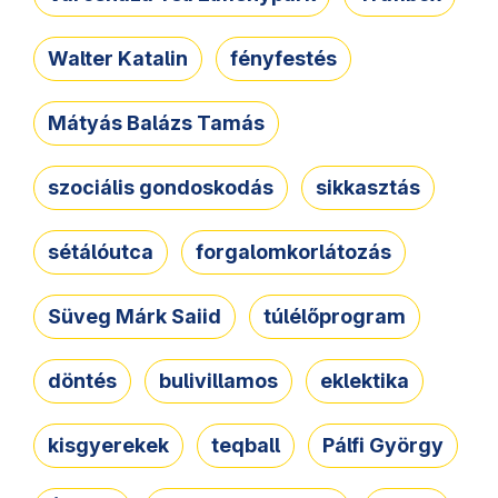
Walter Katalin
fényfestés
Mátyás Balázs Tamás
szociális gondoskodás
sikkasztás
sétálóutca
forgalomkorlátozás
Süveg Márk Saiid
túlélőprogram
döntés
bulivillamos
eklektika
kisgyerekek
teqball
Pálfi György