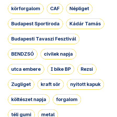
körforgalom
CAF
Népliget
Budapest Sportiroda
Kádár Tamás
Budapesti Tavaszi Fesztivál
BENDZSÓ
civilek napja
utca embere
I bike BP
Rezsi
Zugliget
kraft sör
nyitott kapuk
költészet napja
forgalom
téli gumi
metal