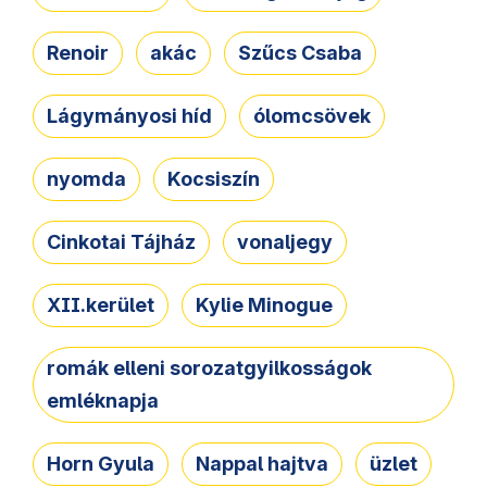
Renoir
akác
Szűcs Csaba
Lágymányosi híd
ólomcsövek
nyomda
Kocsiszín
Cinkotai Tájház
vonaljegy
XII.kerület
Kylie Minogue
romák elleni sorozatgyilkosságok
emléknapja
Horn Gyula
Nappal hajtva
üzlet