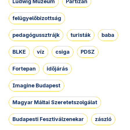
Ludwig Múzeum
Partizán
felügyelőbizottság
pedagógussztrájk
turisták
baba
BLKE
víz
csiga
PDSZ
Fortepan
időjárás
Imagine Budapest
Magyar Máltai Szeretetszolgálat
Budapesti Fesztiválzenekar
zászló