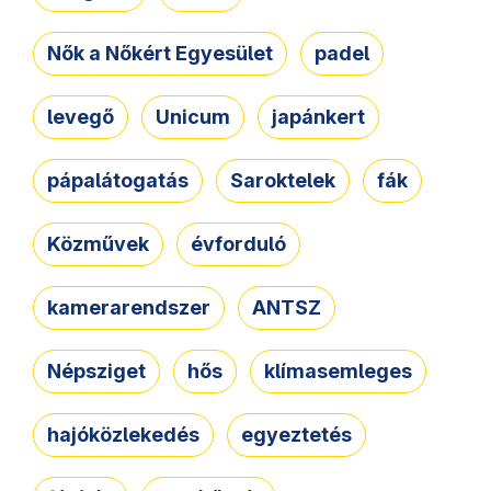
Nők a Nőkért Egyesület
padel
levegő
Unicum
japánkert
pápalátogatás
Saroktelek
fák
Közművek
évforduló
kamerarendszer
ANTSZ
Népsziget
hős
klímasemleges
hajóközlekedés
egyeztetés