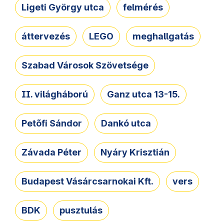
Ligeti György utca
felmérés
áttervezés
LEGO
meghallgatás
Szabad Városok Szövetsége
II. világháború
Ganz utca 13-15.
Petőfi Sándor
Dankó utca
Závada Péter
Nyáry Krisztián
Budapest Vásárcsarnokai Kft.
vers
BDK
pusztulás