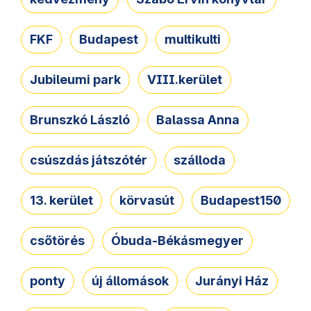
FKF
Budapest
multikulti
Jubileumi park
VIII.kerület
Brunszkó László
Balassa Anna
csúszdás játszótér
szálloda
13. kerület
körvasút
Budapest150
csőtörés
Óbuda-Békásmegyer
ponty
új állomások
Jurányi Ház