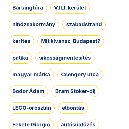
Barlangtúra
VIII. kerület
nindzsakormány
szabadstrand
kerítés
Mit kívánsz, Budapest?
patika
síkosságmentesítés
magyar márka
Csengery utca
Bodor Ádám
Bram Stoker-díj
LEGO-oroszlán
elbontás
Fekete Giorgio
autósüldözés