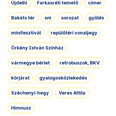
Újdelhi
Farkasréti temető
címer
Bakáts tér
sni
sorozat
gyűlés
minifesztivál
repülőtéri vonaljegy
Örkény István Színház
vármegye bérlet
retrobuszok, BKV
körjárat
gyalogosközlekedés
Széchenyi-hegy
Veres Attila
Himnusz