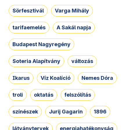
Sörfesztivál
Varga Mihály
tarifaemelés
A Sakál napja
Budapest Nagyregény
Soteria Alapítvány
változás
Ikarus
Víz Koalíció
Nemes Dóra
troli
oktatás
felszólítás
színészek
Jurij Gagarin
1896
látványtervek
energiahatékonyság