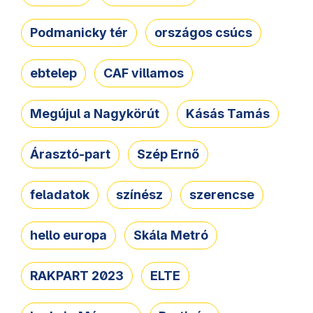
Podmanicky tér
országos csúcs
ebtelep
CAF villamos
Megújul a Nagykörút
Kásás Tamás
Árasztó-part
Szép Ernő
feladatok
színész
szerencse
hello europa
Skála Metró
RAKPART 2023
ELTE