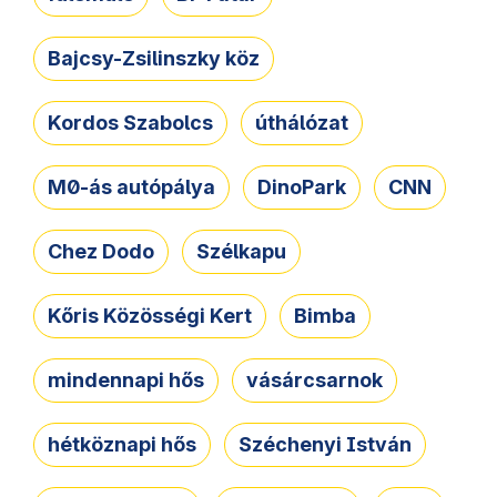
Bajcsy-Zsilinszky köz
Kordos Szabolcs
úthálózat
M0-ás autópálya
DinoPark
CNN
Chez Dodo
Szélkapu
Kőris Közösségi Kert
Bimba
mindennapi hős
vásárcsarnok
hétköznapi hős
Széchenyi István