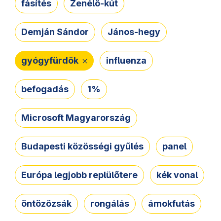
fásítés
Zenélő-kút
Demján Sándor
János-hegy
gyógyfürdők
influenza
befogadás
1%
Microsoft Magyarország
Budapesti közösségi gyűlés
panel
Európa legjobb replülőtere
kék vonal
öntözőzsák
rongálás
ámokfutás