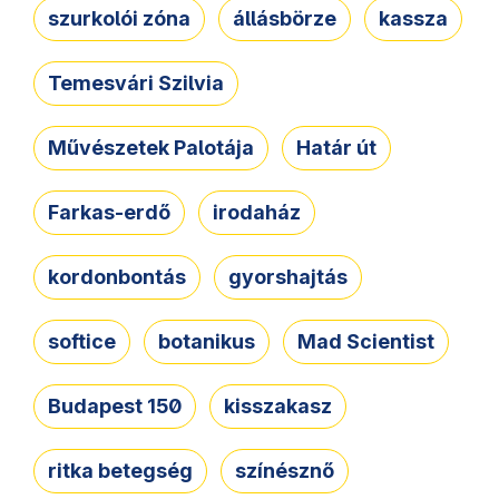
szurkolói zóna
állásbörze
kassza
Temesvári Szilvia
Művészetek Palotája
Határ út
Farkas-erdő
irodaház
kordonbontás
gyorshajtás
softice
botanikus
Mad Scientist
Budapest 150
kisszakasz
ritka betegség
színésznő