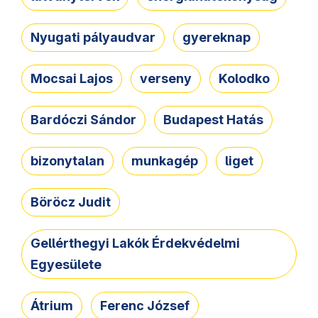
Nyugati pályaudvar
gyereknap
Mocsai Lajos
verseny
Kolodko
Bardóczi Sándor
Budapest Hatás
bizonytalan
munkagép
liget
Böröcz Judit
Gellérthegyi Lakók Érdekvédelmi
Egyesülete
Átrium
Ferenc József