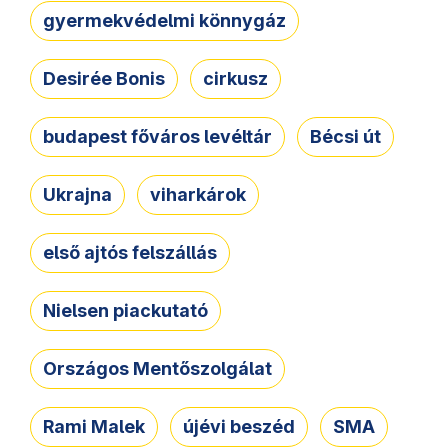
gyermekvédelmi könnygáz
Desirée Bonis
cirkusz
budapest főváros levéltár
Bécsi út
Ukrajna
viharkárok
első ajtós felszállás
Nielsen piackutató
Országos Mentőszolgálat
Rami Malek
újévi beszéd
SMA