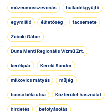
múzeumösszevonás
hulladékgyűjtő
egymillió
élhetőség
facsemete
Zoboki Gábor
Duna Menti Regionális Vízmű Zrt.
kerékpár
Kereki Sándor
milkovics mátyás
műjég
bacsó béla utca
Közterület használat
hirdetés
befolyásolás