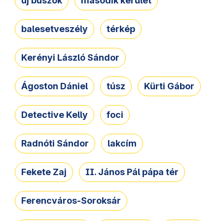
új buszok
második kerület
balesetveszély
térkép
Kerényi László Sándor
Ágoston Dániel
túsz
Kürti Gábor
Detective Kelly
foci
Radnóti Sándor
lakcím
Fekete Zaj
II. János Pál pápa tér
Ferencváros-Soroksár