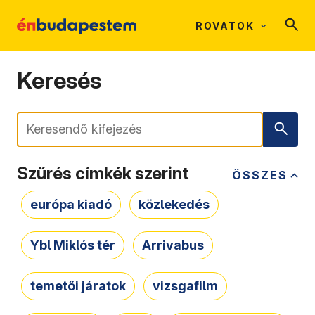
ROVATOK
Keresés
Keresés
Szűrés címkék szerint
ÖSSZES
európa kiadó
közlekedés
Ybl Miklós tér
Arrivabus
temetői járatok
vizsgafilm