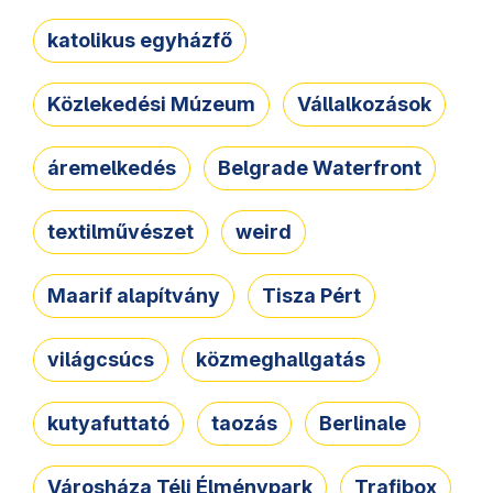
katolikus egyházfő
Közlekedési Múzeum
Vállalkozások
áremelkedés
Belgrade Waterfront
textilművészet
weird
Maarif alapítvány
Tisza Pért
világcsúcs
közmeghallgatás
kutyafuttató
taozás
Berlinale
Városháza Téli Élménypark
Trafibox