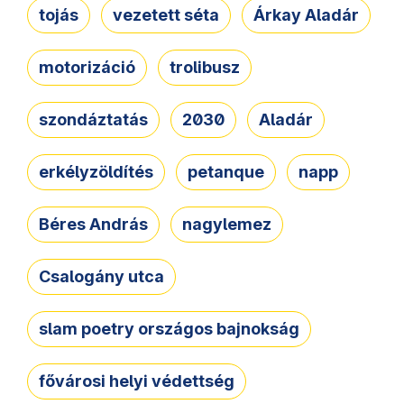
tojás
vezetett séta
Árkay Aladár
motorizáció
trolibusz
szondáztatás
2030
Aladár
erkélyzöldítés
petanque
napp
Béres András
nagylemez
Csalogány utca
slam poetry országos bajnokság
fővárosi helyi védettség