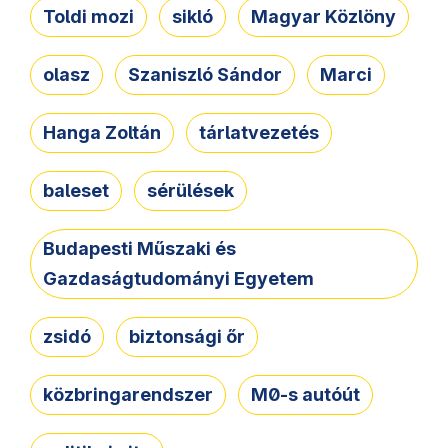
Toldi mozi
sikló
Magyar Közlöny
olasz
Szaniszló Sándor
Marci
Hanga Zoltán
tárlatvezetés
baleset
sérülések
Budapesti Műszaki és
Gazdaságtudományi Egyetem
zsidó
biztonsági őr
közbringarendszer
M0-s autóút