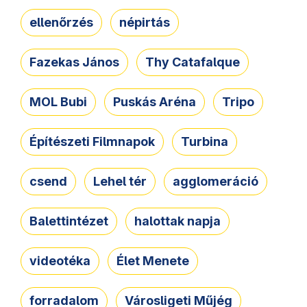
ellenőrzés
népirtás
Fazekas János
Thy Catafalque
MOL Bubi
Puskás Aréna
Tripo
Építészeti Filmnapok
Turbina
csend
Lehel tér
agglomeráció
Balettintézet
halottak napja
videotéka
Élet Menete
forradalom
Városligeti Műjég