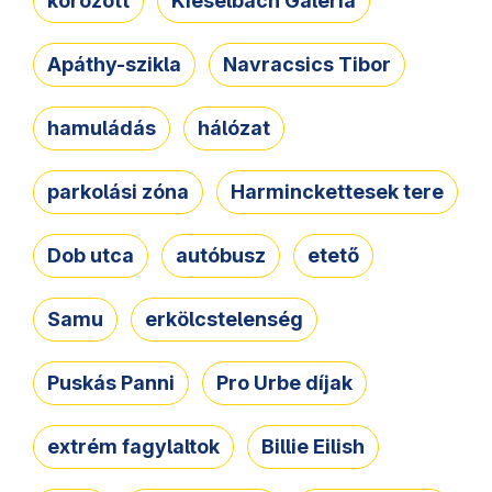
körözött
Kieselbach Galéria
Apáthy-szikla
Navracsics Tibor
hamuládás
hálózat
parkolási zóna
Harminckettesek tere
Dob utca
autóbusz
etető
Samu
erkölcstelenség
Puskás Panni
Pro Urbe díjak
extrém fagylaltok
Billie Eilish