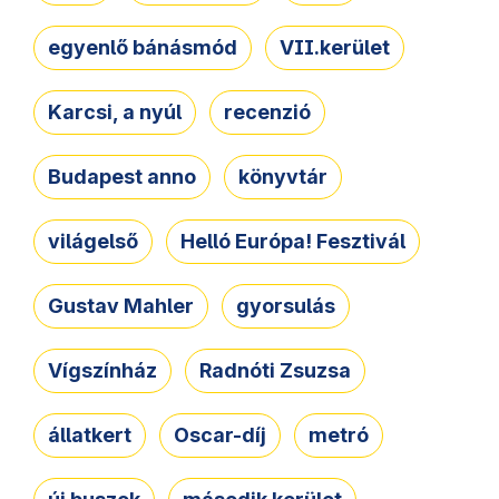
egyenlő bánásmód
VII.kerület
Karcsi, a nyúl
recenzió
Budapest anno
könyvtár
világelső
Helló Európa! Fesztivál
Gustav Mahler
gyorsulás
Vígszínház
Radnóti Zsuzsa
állatkert
Oscar-díj
metró