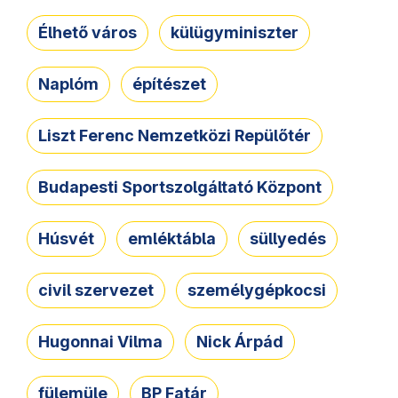
Élhető város
külügyminiszter
Naplóm
építészet
Liszt Ferenc Nemzetközi Repülőtér
Budapesti Sportszolgáltató Központ
Húsvét
emléktábla
süllyedés
civil szervezet
személygépkocsi
Hugonnai Vilma
Nick Árpád
fülemüle
BP Fatár