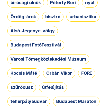
bírósági ülnök
Péterfy Bori
nyúl
Ördög-árok
bisztró
urbanisztika
Alsó-Jegenye-völgy
Budapest FotóFesztivál
Városi Tömegközlekedési Múzeum
Kocsis Máté
Orbán Vikor
FÖRI
szűrőbusz
útfelújítás
teherpályaudvar
Budapest Maraton