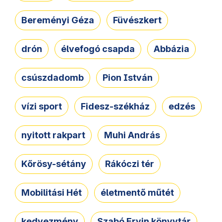
Bereményi Géza
Füvészkert
drón
élvefogó csapda
Abbázia
csúszdadomb
Pion István
vízi sport
Fidesz-székház
edzés
nyitott rakpart
Muhi András
Kőrösy-sétány
Rákóczi tér
Mobilitási Hét
életmentő műtét
kedvezmény
Szabó Ervin könyvtár