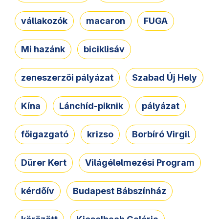
vállakozók
macaron
FUGA
Mi hazánk
biciklisáv
zeneszerzői pályázat
Szabad Új Hely
Kína
Lánchíd-piknik
pályázat
főigazgató
krizso
Borbíró Virgil
Dürer Kert
Világélelmezési Program
kérdőív
Budapest Bábszínház