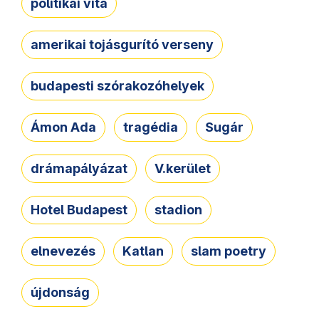
politikai vita
amerikai tojásgurító verseny
budapesti szórakozóhelyek
Ámon Ada
tragédia
Sugár
drámapályázat
V.kerület
Hotel Budapest
stadion
elnevezés
Katlan
slam poetry
újdonság