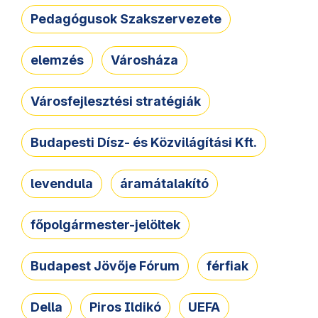
Pedagógusok Szakszervezete
elemzés
Városháza
Városfejlesztési stratégiák
Budapesti Dísz- és Közvilágítási Kft.
levendula
áramátalakító
főpolgármester-jelöltek
Budapest Jövője Fórum
férfiak
Della
Piros Ildikó
UEFA