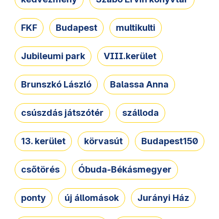
FKF
Budapest
multikulti
Jubileumi park
VIII.kerület
Brunszkó László
Balassa Anna
csúszdás játszótér
szálloda
13. kerület
körvasút
Budapest150
csőtörés
Óbuda-Békásmegyer
ponty
új állomások
Jurányi Ház