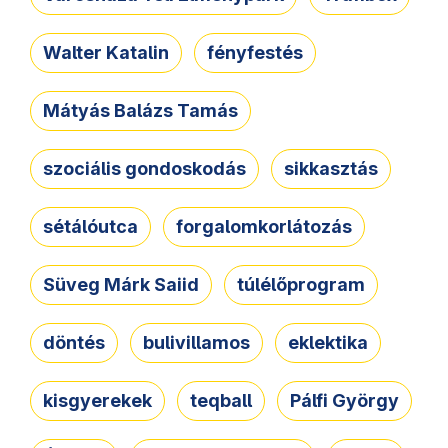
Walter Katalin
fényfestés
Mátyás Balázs Tamás
szociális gondoskodás
sikkasztás
sétálóutca
forgalomkorlátozás
Süveg Márk Saiid
túlélőprogram
döntés
bulivillamos
eklektika
kisgyerekek
teqball
Pálfi György