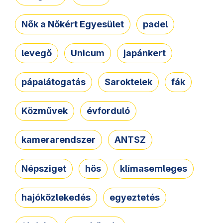
Nők a Nőkért Egyesület
padel
levegő
Unicum
japánkert
pápalátogatás
Saroktelek
fák
Közművek
évforduló
kamerarendszer
ANTSZ
Népsziget
hős
klímasemleges
hajóközlekedés
egyeztetés