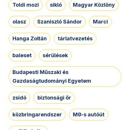
Toldi mozi
sikló
Magyar Közlöny
olasz
Szaniszló Sándor
Marci
Hanga Zoltán
tárlatvezetés
baleset
sérülések
Budapesti Műszaki és
Gazdaságtudományi Egyetem
zsidó
biztonsági őr
közbringarendszer
M0-s autóút