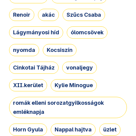
Renoir
akác
Szűcs Csaba
Lágymányosi híd
ólomcsövek
nyomda
Kocsiszín
Cinkotai Tájház
vonaljegy
XII.kerület
Kylie Minogue
romák elleni sorozatgyilkosságok
emléknapja
Horn Gyula
Nappal hajtva
üzlet