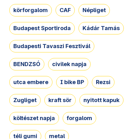
körforgalom
CAF
Népliget
Budapest Sportiroda
Kádár Tamás
Budapesti Tavaszi Fesztivál
BENDZSÓ
civilek napja
utca embere
I bike BP
Rezsi
Zugliget
kraft sör
nyitott kapuk
költészet napja
forgalom
téli gumi
metal