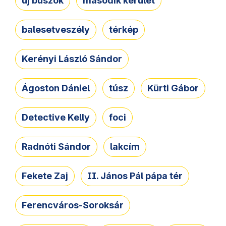
új buszok
második kerület
balesetveszély
térkép
Kerényi László Sándor
Ágoston Dániel
túsz
Kürti Gábor
Detective Kelly
foci
Radnóti Sándor
lakcím
Fekete Zaj
II. János Pál pápa tér
Ferencváros-Soroksár