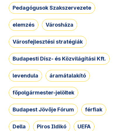
Pedagógusok Szakszervezete
elemzés
Városháza
Városfejlesztési stratégiák
Budapesti Dísz- és Közvilágítási Kft.
levendula
áramátalakító
főpolgármester-jelöltek
Budapest Jövője Fórum
férfiak
Della
Piros Ildikó
UEFA