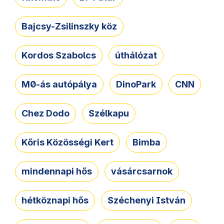
Bajcsy-Zsilinszky köz
Kordos Szabolcs
úthálózat
M0-ás autópálya
DinoPark
CNN
Chez Dodo
Szélkapu
Kőris Közösségi Kert
Bimba
mindennapi hős
vásárcsarnok
hétköznapi hős
Széchenyi István