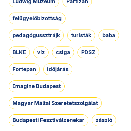
Ludwig Múzeum
Partizán
felügyelőbizottság
pedagógussztrájk
turisták
baba
BLKE
víz
csiga
PDSZ
Fortepan
időjárás
Imagine Budapest
Magyar Máltai Szeretetszolgálat
Budapesti Fesztiválzenekar
zászló