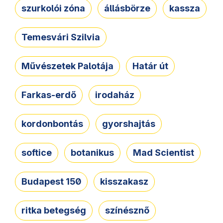
szurkolói zóna
állásbörze
kassza
Temesvári Szilvia
Művészetek Palotája
Határ út
Farkas-erdő
irodaház
kordonbontás
gyorshajtás
softice
botanikus
Mad Scientist
Budapest 150
kisszakasz
ritka betegség
színésznő