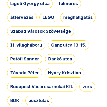
Ligeti György utca
felmérés
áttervezés
LEGO
meghallgatás
Szabad Városok Szövetsége
II. világháború
Ganz utca 13-15.
Petőfi Sándor
Dankó utca
Závada Péter
Nyáry Krisztián
Budapest Vásárcsarnokai Kft.
vers
BDK
pusztulás