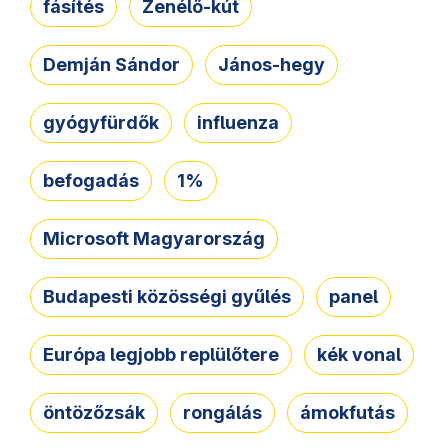
fásítés
Zenélő-kút
Demján Sándor
János-hegy
gyógyfürdők
influenza
befogadás
1%
Microsoft Magyarország
Budapesti közösségi gyűlés
panel
Európa legjobb replülőtere
kék vonal
öntözőzsák
rongálás
ámokfutás