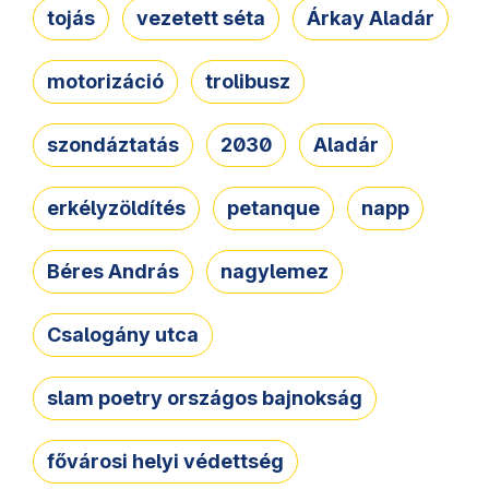
tojás
vezetett séta
Árkay Aladár
motorizáció
trolibusz
szondáztatás
2030
Aladár
erkélyzöldítés
petanque
napp
Béres András
nagylemez
Csalogány utca
slam poetry országos bajnokság
fővárosi helyi védettség