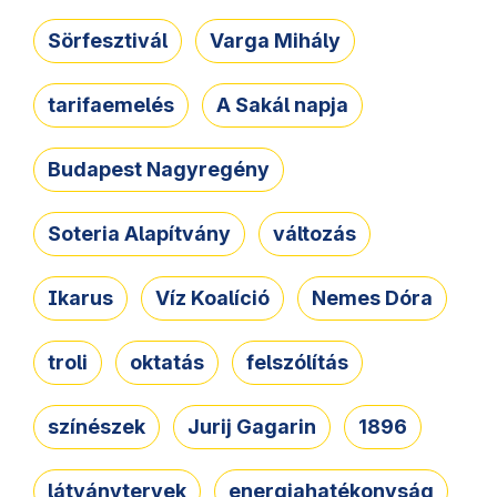
Sörfesztivál
Varga Mihály
tarifaemelés
A Sakál napja
Budapest Nagyregény
Soteria Alapítvány
változás
Ikarus
Víz Koalíció
Nemes Dóra
troli
oktatás
felszólítás
színészek
Jurij Gagarin
1896
látványtervek
energiahatékonyság