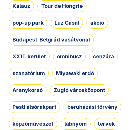
Kalauz
Tour de Hongrie
pop-up park
Luz Casal
akció
Budapest-Belgrád vasútvonal
XXII. kerület
omnibusz
cenzúra
szanatórium
Miyawaki erdő
Aranykorsó
Zugló városközpont
Pesti alsórakpart
beruházási törvény
képzőművészet
lábnyom
tervek