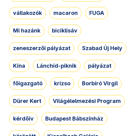
vállakozók
macaron
FUGA
Mi hazánk
biciklisáv
zeneszerzői pályázat
Szabad Új Hely
Kína
Lánchíd-piknik
pályázat
főigazgató
krizso
Borbíró Virgil
Dürer Kert
Világélelmezési Program
kérdőív
Budapest Bábszínház