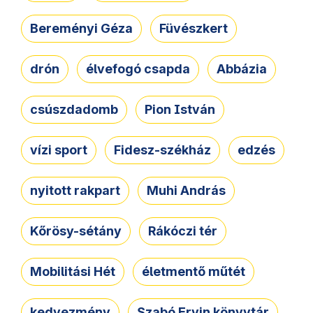
Bereményi Géza
Füvészkert
drón
élvefogó csapda
Abbázia
csúszdadomb
Pion István
vízi sport
Fidesz-székház
edzés
nyitott rakpart
Muhi András
Kőrösy-sétány
Rákóczi tér
Mobilitási Hét
életmentő műtét
kedvezmény
Szabó Ervin könyvtár