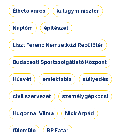
Élhető város
külügyminiszter
Naplóm
építészet
Liszt Ferenc Nemzetközi Repülőtér
Budapesti Sportszolgáltató Központ
Húsvét
emléktábla
süllyedés
civil szervezet
személygépkocsi
Hugonnai Vilma
Nick Árpád
fülemüle
BP Fatár