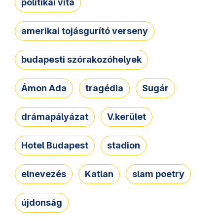
politikai vita
amerikai tojásgurító verseny
budapesti szórakozóhelyek
Ámon Ada
tragédia
Sugár
drámapályázat
V.kerület
Hotel Budapest
stadion
elnevezés
Katlan
slam poetry
újdonság