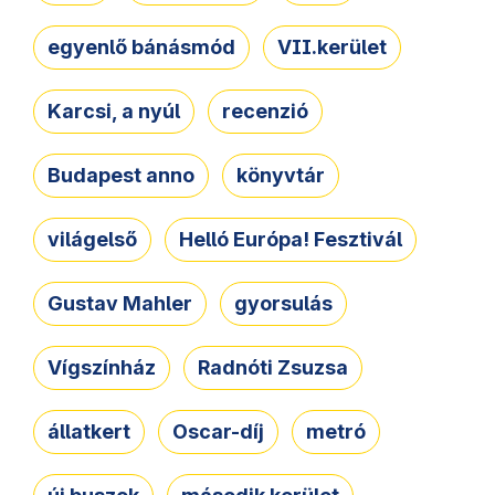
egyenlő bánásmód
VII.kerület
Karcsi, a nyúl
recenzió
Budapest anno
könyvtár
világelső
Helló Európa! Fesztivál
Gustav Mahler
gyorsulás
Vígszínház
Radnóti Zsuzsa
állatkert
Oscar-díj
metró