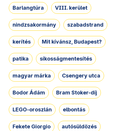
Barlangtúra
VIII. kerület
nindzsakormány
szabadstrand
kerítés
Mit kívánsz, Budapest?
patika
síkosságmentesítés
magyar márka
Csengery utca
Bodor Ádám
Bram Stoker-díj
LEGO-oroszlán
elbontás
Fekete Giorgio
autósüldözés