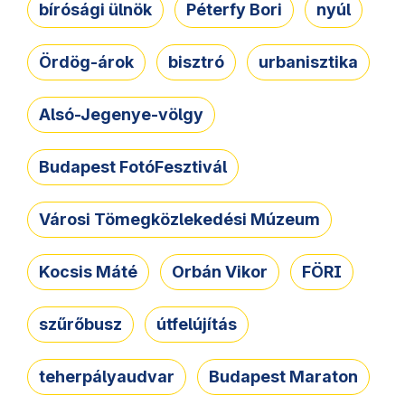
bírósági ülnök
Péterfy Bori
nyúl
Ördög-árok
bisztró
urbanisztika
Alsó-Jegenye-völgy
Budapest FotóFesztivál
Városi Tömegközlekedési Múzeum
Kocsis Máté
Orbán Vikor
FÖRI
szűrőbusz
útfelújítás
teherpályaudvar
Budapest Maraton