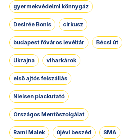
gyermekvédelmi könnygáz
Desirée Bonis
cirkusz
budapest főváros levéltár
Bécsi út
Ukrajna
viharkárok
első ajtós felszállás
Nielsen piackutató
Országos Mentőszolgálat
Rami Malek
újévi beszéd
SMA