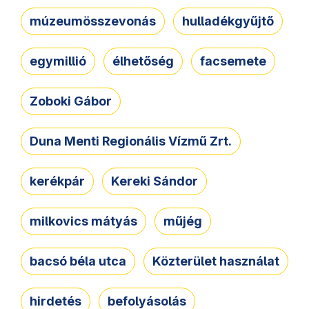
múzeumösszevonás
hulladékgyűjtő
egymillió
élhetőség
facsemete
Zoboki Gábor
Duna Menti Regionális Vízmű Zrt.
kerékpár
Kereki Sándor
milkovics mátyás
műjég
bacsó béla utca
Közterület használat
hirdetés
befolyásolás