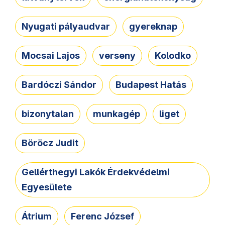
Nyugati pályaudvar
gyereknap
Mocsai Lajos
verseny
Kolodko
Bardóczi Sándor
Budapest Hatás
bizonytalan
munkagép
liget
Böröcz Judit
Gellérthegyi Lakók Érdekvédelmi
Egyesülete
Átrium
Ferenc József