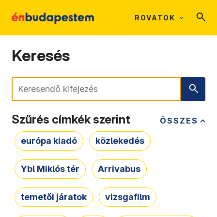
ROVATOK
Keresés
Keresés
Szűrés címkék szerint
ÖSSZES
európa kiadó
közlekedés
Ybl Miklós tér
Arrivabus
temetői járatok
vizsgafilm