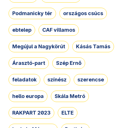
Podmanicky tér
országos csúcs
ebtelep
CAF villamos
Megújul a Nagykörút
Kásás Tamás
Árasztó-part
Szép Ernő
feladatok
színész
szerencse
hello europa
Skála Metró
RAKPART 2023
ELTE