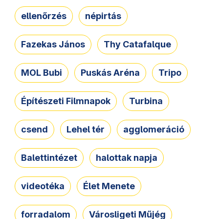
ellenőrzés
népirtás
Fazekas János
Thy Catafalque
MOL Bubi
Puskás Aréna
Tripo
Építészeti Filmnapok
Turbina
csend
Lehel tér
agglomeráció
Balettintézet
halottak napja
videotéka
Élet Menete
forradalom
Városligeti Műjég