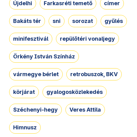
Újdelhi
Farkasréti temető
címer
Bakáts tér
sni
sorozat
gyűlés
minifesztivál
repülőtéri vonaljegy
Örkény István Színház
vármegye bérlet
retrobuszok, BKV
körjárat
gyalogosközlekedés
Széchenyi-hegy
Veres Attila
Himnusz