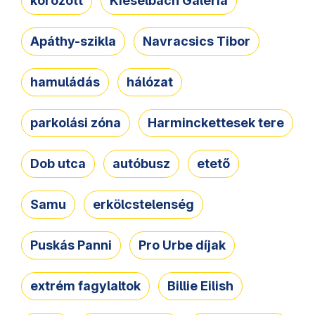
körözött
Kieselbach Galéria
Apáthy-szikla
Navracsics Tibor
hamuládás
hálózat
parkolási zóna
Harminckettesek tere
Dob utca
autóbusz
etető
Samu
erkölcstelenség
Puskás Panni
Pro Urbe díjak
extrém fagylaltok
Billie Eilish