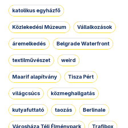
katolikus egyházfő
Közlekedési Múzeum
Vállalkozások
áremelkedés
Belgrade Waterfront
textilművészet
weird
Maarif alapítvány
Tisza Pért
világcsúcs
közmeghallgatás
kutyafuttató
taozás
Berlinale
Városháza Téli Élménypark
Trafibox