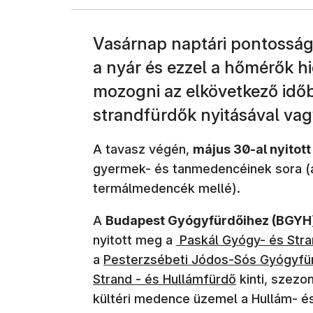
Vasárnap naptári pontosságg
a nyár és ezzel a hőmérők hi
mozogni az elkövetkező időb
strandfürdők nyitásával vag
A tavasz végén,
május 30-al nyitot
gyermek- és tanmedencéinek sora (a
termálmedencék mellé).
A
Budapest Gyógyfürdőihez (BGYH)
nyitott meg a
Paskál Gyógy- és Str
a
Pesterzsébeti Jódos-Sós Gyógyfü
Strand - és Hullámfürdő
kinti, szezon
kültéri medence üzemel a Hullám- é