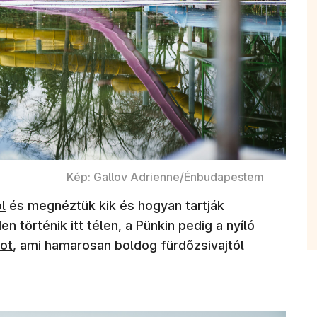
Kép: Gallov Adrienne/Énbudapestem
l
és megnéztük kik és hogyan tartják
en történik itt télen, a Pünkin pedig a
nyíló
ot
, ami hamarosan boldog fürdőzsivajtól