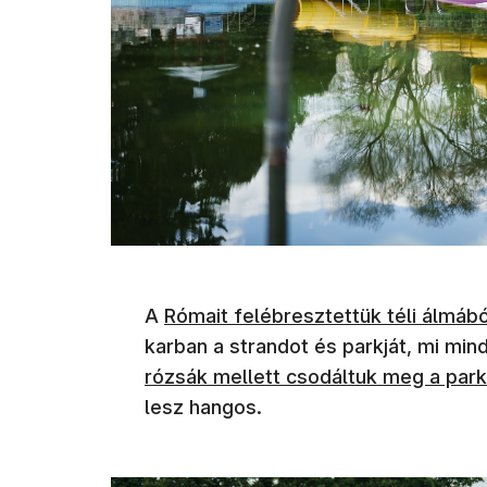
A
Rómait felébresztettük téli álmábó
karban a strandot és parkját, mi mind
rózsák mellett csodáltuk meg a park
lesz hangos.