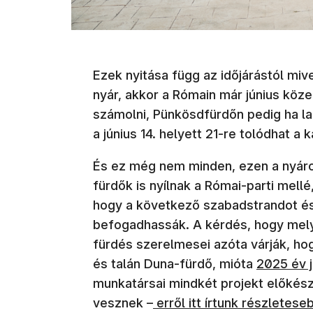
Ezek nyitása függ az időjárástól mive
nyár, akkor a Rómain már június köze
számolni, Pünkösdfürdőn pedig ha la
a június 14. helyett 21-re tolódhat a 
És ez még nem minden, ezen a nyáron
fürdők is nyílnak a Római-parti mell
hogy a következő szabadstrandot és
befogadhassák. A kérdés, hogy mely
fürdés szerelmesei azóta várják, ho
(új ablak
és talán Duna-fürdő, mióta
2025 év j
munkatársai mindkét projekt előkész
vesznek –
erről itt írtunk részletes