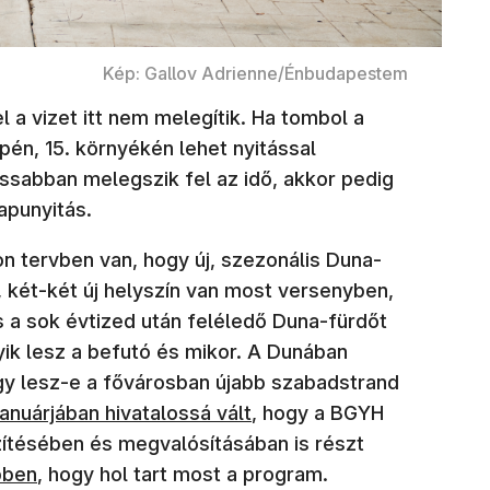
Kép: Gallov Adrienne/Énbudapestem
l a vizet itt nem melegítik. Ha tombol a
pén, 15. környékén lehet nyitással
ssabban melegszik fel az idő, akkor pedig
kapunyitás.
 tervben van, hogy új, szezonális Duna-
é, két-két új helyszín van most versenyben,
 a sok évtized után feléledő Duna-fürdőt
ik lesz a befutó és mikor. A Dunában
gy lesz-e a fővárosban újabb szabadstrand
ban nyílik meg)
anuárjában hivatalossá vált
, hogy a BGYH
ítésében és megvalósításában is részt
ebben
, hogy hol tart most a program.