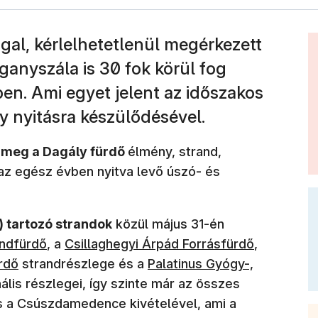
al, kérlelhetetlenül megérkezett
ganyszála is 30 fok körül fog
en. Ami egyet jelent az időszakos
y nyitásra készülődésével.
t meg a Dagály fürdő
élmény, strand,
z egész évben nyitva levő úszó- és
 tartozó strandok
közül május 31-én
andfürdő
, a
Csillaghegyi Árpád Forrásfürdő
,
rdő
strandrészlege és a
Palatinus Gyógy-,
ális részlegei, így szinte már az összes
s a Csúszdamedence kivételével, ami a