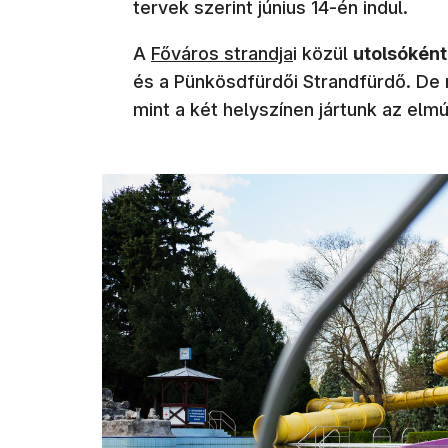
tervek szerint június 14-én indul.
A
Főváros strandja
i közül
utolsóként
és a Pünkösdfürdői Strandfürdő. De má
mint a két helyszínen jártunk az elm