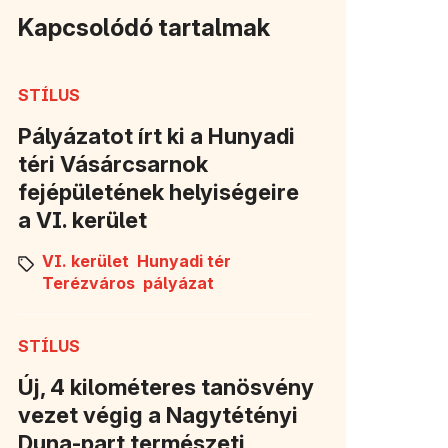
Kapcsolódó tartalmak
STÍLUS
Pályázatot írt ki a Hunyadi
téri Vásárcsarnok
fejépületének helyiségeire
a VI. kerület
VI. kerület
Hunyadi tér
Terézváros
pályázat
STÍLUS
Új, 4 kilométeres tanösvény
vezet végig a Nagytétényi
Duna-part természeti