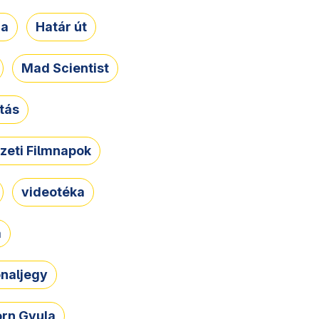
ja
Határ út
Mad Scientist
tás
zeti Filmnapok
videotéka
a
naljegy
rn Gyula