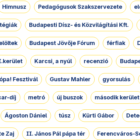
Himnusz
Pedagógusok Szakszervezete
e
atégiák
Budapesti Dísz- és Közvilágítási Kft.
elöltek
Budapest Jövője Fórum
férfiak
D
.kerület
Karcsi, a nyúl
recenzió
Budape
ópa! Fesztivál
Gustav Mahler
gyorsulás
ar-díj
metró
új buszok
második kerület
Ágoston Dániel
túsz
Kürti Gábor
Dete
e Zaj
II. János Pál pápa tér
Ferencváros-S