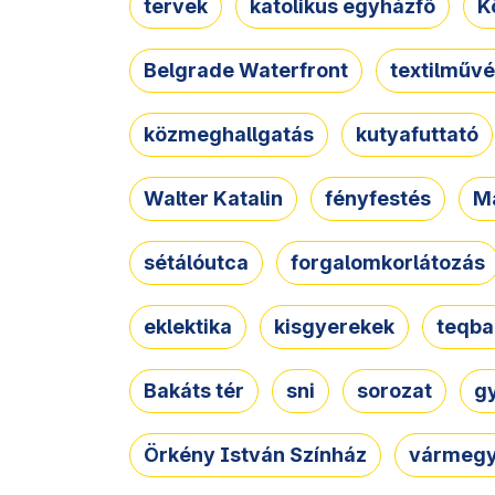
tervek
katolikus egyházfő
K
Belgrade Waterfront
textilművé
közmeghallgatás
kutyafuttató
Walter Katalin
fényfestés
M
sétálóutca
forgalomkorlátozás
eklektika
kisgyerekek
teqba
Bakáts tér
sni
sorozat
g
Örkény István Színház
vármegy