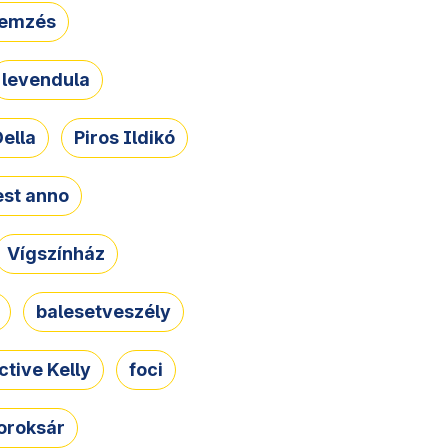
lemzés
levendula
ella
Piros Ildikó
st anno
Vígszínház
balesetveszély
ctive Kelly
foci
oroksár