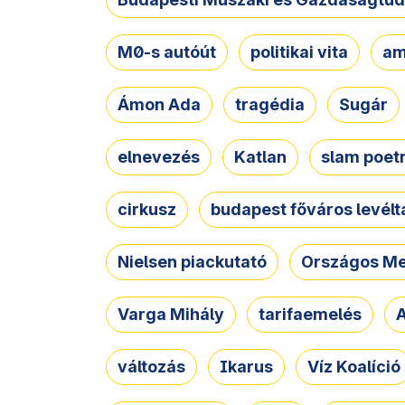
M0-s autóút
politikai vita
am
Ámon Ada
tragédia
Sugár
elnevezés
Katlan
slam poet
cirkusz
budapest főváros levélt
Nielsen piackutató
Országos Me
Varga Mihály
tarifaemelés
A
változás
Ikarus
Víz Koalíció