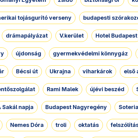
erikai tojásgurító verseny
budapesti szórakoz
drámapályázat
V.kerület
Hotel Budapest
ry
újdonság
gyermekvédelmi könnygáz
ár
Bécsi út
Ukrajna
viharkárok
első 
ntőszolgálat
Rami Malek
újévi beszéd
 Sakál napja
Budapest Nagyregény
Soteri
Nemes Dóra
troli
oktatás
felszólítá