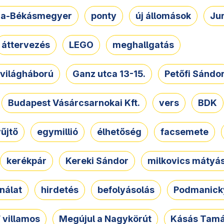
a-Békásmegyer
ponty
új állomások
Ju
áttervezés
LEGO
meghallgatás
. világháború
Ganz utca 13-15.
Petőfi Sándo
Budapest Vásárcsarnokai Kft.
vers
BDK
űjtő
egymillió
élhetőség
facsemete
kerékpár
Kereki Sándor
milkovics mátyá
nálat
hirdetés
befolyásolás
Podmanicky
 villamos
Megújul a Nagykörút
Kásás Tam