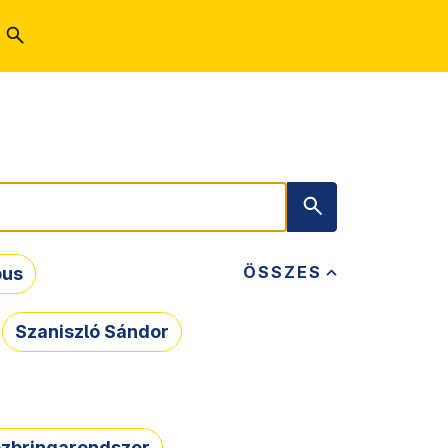
ÖSSZES
bus
Szaniszló Sándor
zbringarendszer