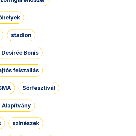
óhelyek
stadion
Desirée Bonis
ajtós felszállás
SMA
Sörfesztivál
a Alapítvány
s
színészek