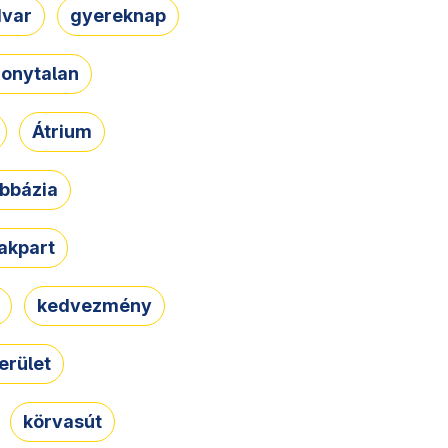
dvar
gyereknap
zonytalan
Átrium
bbázia
rakpart
kedvezmény
erület
körvasút