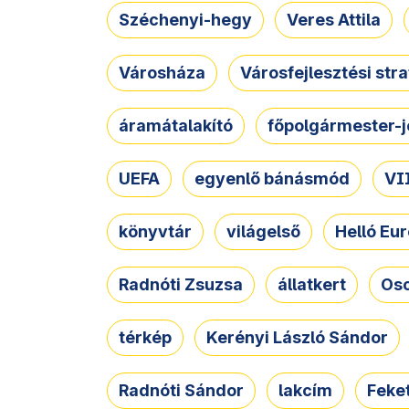
Széchenyi-hegy
Veres Attila
Városháza
Városfejlesztési str
áramátalakító
főpolgármester-j
UEFA
egyenlő bánásmód
VII
könyvtár
világelső
Helló Eur
Radnóti Zsuzsa
állatkert
Osc
térkép
Kerényi László Sándor
Radnóti Sándor
lakcím
Feket