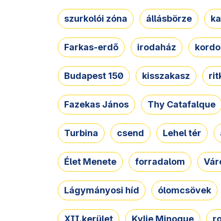
szurkolói zóna
állásbörze
ka
Farkas-erdő
irodaház
kordo
Budapest 150
kisszakasz
ri
Fazekas János
Thy Catafalque
Turbina
csend
Lehel tér
Élet Menete
forradalom
Vár
Lágymányosi híd
ólomcsövek
XII.kerület
Kylie Minogue
r