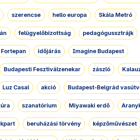
szerencse
hello europa
Skála Metró
zán
felügyelőbizottság
pedagógussztrájk
Fortepan
időjárás
Imagine Budapest
Budapesti Fesztiválzenekar
zászló
Kalau
Luz Casal
akció
Budapest-Belgrád vasútv
zúra
szanatórium
Miyawaki erdő
Arany
akpart
beruházási törvény
képzőművészet