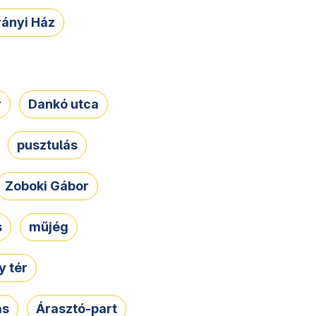
rányi Ház
r
Dankó utca
pusztulás
Zoboki Gábor
s
műjég
 tér
ás
Árasztó-part