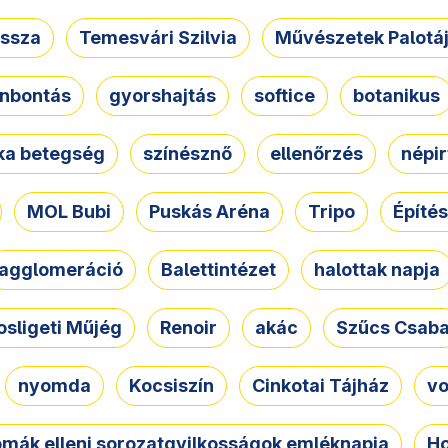
ssza
Temesvári Szilvia
Művészetek Palotá
nbontás
gyorshajtás
softice
botanikus
tka betegség
színésznő
ellenőrzés
népir
MOL Bubi
Puskás Aréna
Tripo
Építés
agglomeráció
Balettintézet
halottak napja
osligeti Műjég
Renoir
akác
Szűcs Csab
nyomda
Kocsiszín
Cinkotai Tájház
vo
omák elleni sorozatgyilkosságok emléknapja
Ho