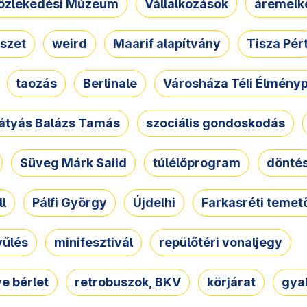
özlekedési Múzeum
Vállalkozások
áremelk
szet
weird
Maarif alapítvány
Tisza Pér
taozás
Berlinale
Városháza Téli Élmény
átyás Balázs Tamás
szociális gondoskodás
Süveg Márk Saiid
túlélőprogram
dönté
ll
Pálfi György
Újdelhi
Farkasréti temet
yűlés
minifesztivál
repülőtéri vonaljegy
e bérlet
retrobuszok, BKV
körjárat
gya