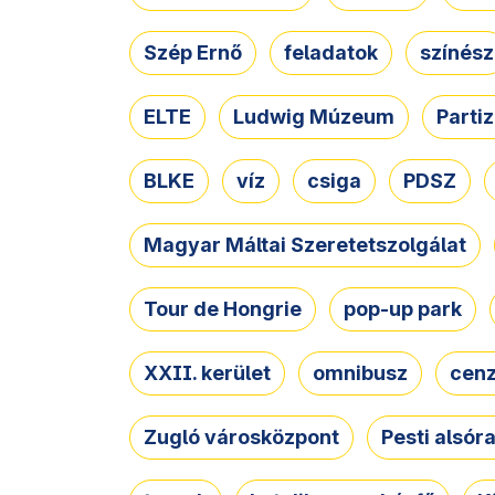
Szép Ernő
feladatok
színész
ELTE
Ludwig Múzeum
Parti
BLKE
víz
csiga
PDSZ
Magyar Máltai Szeretetszolgálat
Tour de Hongrie
pop-up park
XXII. kerület
omnibusz
cen
Zugló városközpont
Pesti alsór