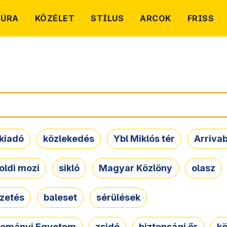
TÚRA
KÖZÉLET
STÍLUS
ARCOK
FRISS
kiadó
közlekedés
Ybl Miklós tér
Arriva
oldi mozi
sikló
Magyar Közlöny
olasz
ezetés
baleset
sérülések
dományi Egyetem
zsidó
biztonsági őr
kö