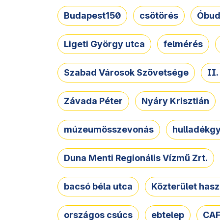
Budapest150
csőtörés
Óbud
Ligeti György utca
felmérés
Szabad Városok Szövetsége
II
Závada Péter
Nyáry Krisztián
múzeumösszevonás
hulladékgy
Duna Menti Regionális Vízmű Zrt.
bacsó béla utca
Közterület hasz
országos csúcs
ebtelep
CAF