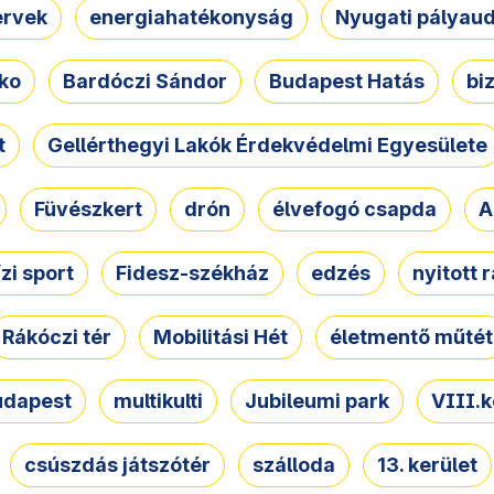
ervek
energiahatékonyság
Nyugati pályau
ko
Bardóczi Sándor
Budapest Hatás
bi
t
Gellérthegyi Lakók Érdekvédelmi Egyesülete
Füvészkert
drón
élvefogó csapda
A
ízi sport
Fidesz-székház
edzés
nyitott 
Rákóczi tér
Mobilitási Hét
életmentő műtét
udapest
multikulti
Jubileumi park
VIII.k
csúszdás játszótér
szálloda
13. kerület