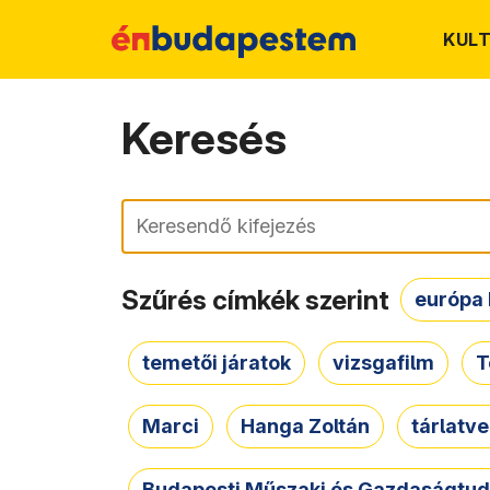
KUL
Keresés
Keresés
Szűrés címkék szerint
európa 
temetői járatok
vizsgafilm
T
Marci
Hanga Zoltán
tárlatv
Budapesti Műszaki és Gazdaságtu