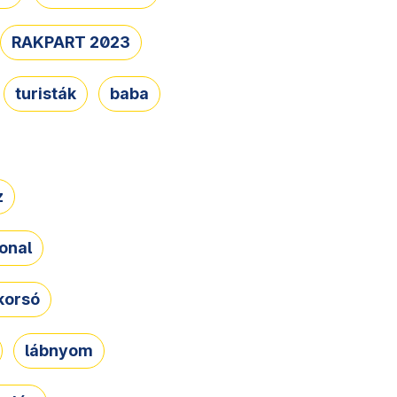
RAKPART 2023
turisták
baba
z
onal
korsó
lábnyom