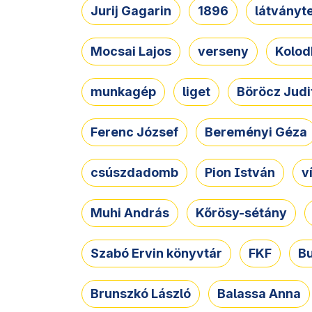
Jurij Gagarin
1896
látványt
Mocsai Lajos
verseny
Kolod
munkagép
liget
Böröcz Judi
Ferenc József
Bereményi Géza
csúszdadomb
Pion István
v
Muhi András
Kőrösy-sétány
Szabó Ervin könyvtár
FKF
B
Brunszkó László
Balassa Anna