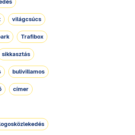
edés
t
világcsúcs
park
Trafibox
sikkasztás
s
bulivillamos
ő
címer
logosközlekedés