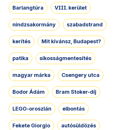
Barlangtúra
VIII. kerület
nindzsakormány
szabadstrand
kerítés
Mit kívánsz, Budapest?
patika
síkosságmentesítés
magyar márka
Csengery utca
Bodor Ádám
Bram Stoker-díj
LEGO-oroszlán
elbontás
Fekete Giorgio
autósüldözés