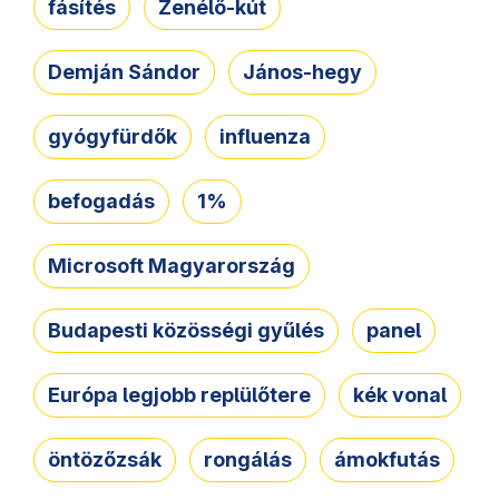
fásítés
Zenélő-kút
Demján Sándor
János-hegy
gyógyfürdők
influenza
befogadás
1%
Microsoft Magyarország
Budapesti közösségi gyűlés
panel
Európa legjobb replülőtere
kék vonal
öntözőzsák
rongálás
ámokfutás