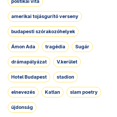
politikai vita
amerikai tojásgurító verseny
budapesti szórakozóhelyek
Ámon Ada
tragédia
Sugár
drámapályázat
V.kerület
Hotel Budapest
stadion
elnevezés
Katlan
slam poetry
újdonság