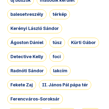
új buszok
második kerület
balesetveszély
térkép
Kerényi László Sándor
Ágoston Dániel
túsz
Kürti Gábor
Detective Kelly
foci
Radnóti Sándor
lakcím
Fekete Zaj
II. János Pál pápa tér
Ferencváros-Soroksár