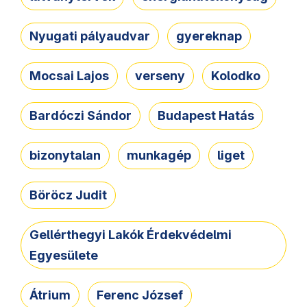
Nyugati pályaudvar
gyereknap
Mocsai Lajos
verseny
Kolodko
Bardóczi Sándor
Budapest Hatás
bizonytalan
munkagép
liget
Böröcz Judit
Gellérthegyi Lakók Érdekvédelmi
Egyesülete
Átrium
Ferenc József