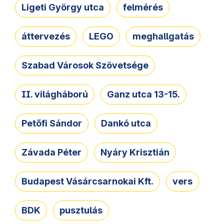
Ligeti György utca
felmérés
áttervezés
LEGO
meghallgatás
Szabad Városok Szövetsége
II. világháború
Ganz utca 13-15.
Petőfi Sándor
Dankó utca
Závada Péter
Nyáry Krisztián
Budapest Vásárcsarnokai Kft.
vers
BDK
pusztulás