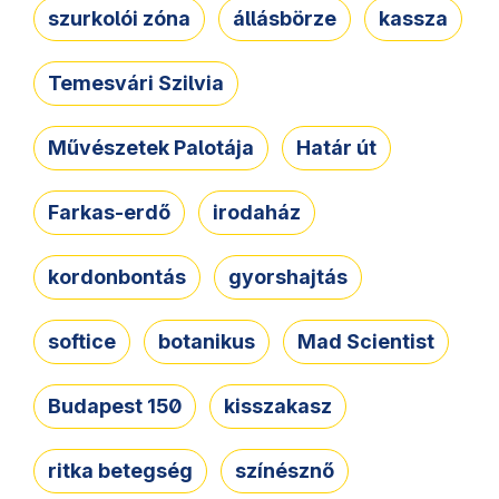
szurkolói zóna
állásbörze
kassza
Temesvári Szilvia
Művészetek Palotája
Határ út
Farkas-erdő
irodaház
kordonbontás
gyorshajtás
softice
botanikus
Mad Scientist
Budapest 150
kisszakasz
ritka betegség
színésznő