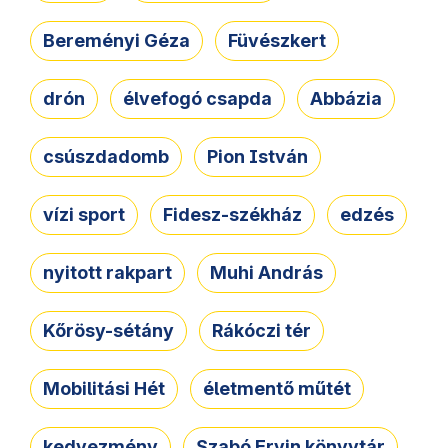
Bereményi Géza
Füvészkert
drón
élvefogó csapda
Abbázia
csúszdadomb
Pion István
vízi sport
Fidesz-székház
edzés
nyitott rakpart
Muhi András
Kőrösy-sétány
Rákóczi tér
Mobilitási Hét
életmentő műtét
kedvezmény
Szabó Ervin könyvtár