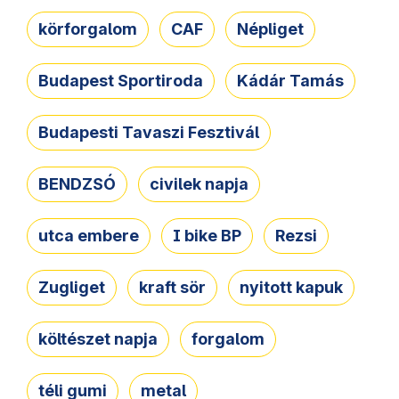
körforgalom
CAF
Népliget
Budapest Sportiroda
Kádár Tamás
Budapesti Tavaszi Fesztivál
BENDZSÓ
civilek napja
utca embere
I bike BP
Rezsi
Zugliget
kraft sör
nyitott kapuk
költészet napja
forgalom
téli gumi
metal