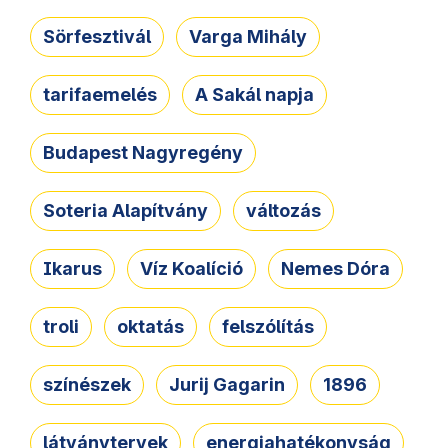
Sörfesztivál
Varga Mihály
tarifaemelés
A Sakál napja
Budapest Nagyregény
Soteria Alapítvány
változás
Ikarus
Víz Koalíció
Nemes Dóra
troli
oktatás
felszólítás
színészek
Jurij Gagarin
1896
látványtervek
energiahatékonyság