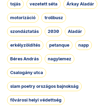
tojás
vezetett séta
Árkay Aladár
motorizáció
trolibusz
szondáztatás
2030
Aladár
erkélyzöldítés
petanque
napp
Béres András
nagylemez
Csalogány utca
slam poetry országos bajnokság
fővárosi helyi védettség