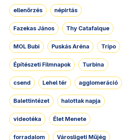
ellenőrzés
népirtás
Fazekas János
Thy Catafalque
MOL Bubi
Puskás Aréna
Tripo
Építészeti Filmnapok
Turbina
csend
Lehel tér
agglomeráció
Balettintézet
halottak napja
videotéka
Élet Menete
forradalom
Városligeti Műjég