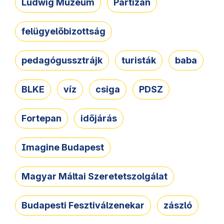
Ludwig Múzeum
Partizán
felügyelőbizottság
pedagógussztrájk
turisták
baba
BLKE
víz
csiga
PDSZ
Fortepan
időjárás
Imagine Budapest
Magyar Máltai Szeretetszolgálat
Budapesti Fesztiválzenekar
zászló