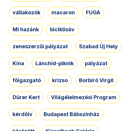
vállakozók
macaron
FUGA
Mi hazánk
biciklisáv
zeneszerzői pályázat
Szabad Új Hely
Kína
Lánchíd-piknik
pályázat
főigazgató
krizso
Borbíró Virgil
Dürer Kert
Világélelmezési Program
kérdőív
Budapest Bábszínház