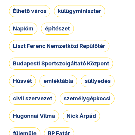
Élhető város
külügyminiszter
Naplóm
építészet
Liszt Ferenc Nemzetközi Repülőtér
Budapesti Sportszolgáltató Központ
Húsvét
emléktábla
süllyedés
civil szervezet
személygépkocsi
Hugonnai Vilma
Nick Árpád
fülemüle
BP Fatár