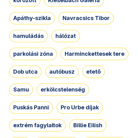
körözött
Kieselbach Galéria
Apáthy-szikla
Navracsics Tibor
hamuládás
hálózat
parkolási zóna
Harminckettesek tere
Dob utca
autóbusz
etető
Samu
erkölcstelenség
Puskás Panni
Pro Urbe díjak
extrém fagylaltok
Billie Eilish