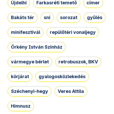
Újdelhi
Farkasréti temető
címer
Bakáts tér
sni
sorozat
gyűlés
minifesztivál
repülőtéri vonaljegy
Örkény István Színház
vármegye bérlet
retrobuszok, BKV
körjárat
gyalogosközlekedés
Széchenyi-hegy
Veres Attila
Himnusz