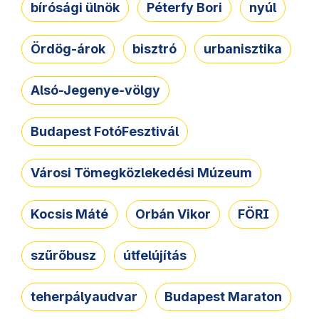
bírósági ülnök
Péterfy Bori
nyúl
Ördög-árok
bisztró
urbanisztika
Alsó-Jegenye-völgy
Budapest FotóFesztivál
Városi Tömegközlekedési Múzeum
Kocsis Máté
Orbán Vikor
FÖRI
szűrőbusz
útfelújítás
teherpályaudvar
Budapest Maraton