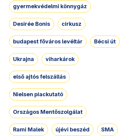
gyermekvédelmi könnygáz
Desirée Bonis
cirkusz
budapest főváros levéltár
Bécsi út
Ukrajna
viharkárok
első ajtós felszállás
Nielsen piackutató
Országos Mentőszolgálat
Rami Malek
újévi beszéd
SMA