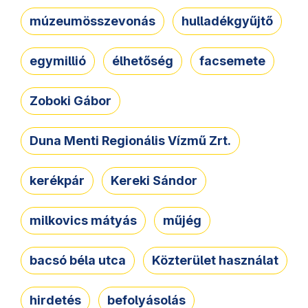
múzeumösszevonás
hulladékgyűjtő
egymillió
élhetőség
facsemete
Zoboki Gábor
Duna Menti Regionális Vízmű Zrt.
kerékpár
Kereki Sándor
milkovics mátyás
műjég
bacsó béla utca
Közterület használat
hirdetés
befolyásolás