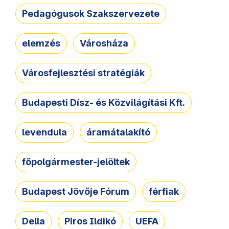
Pedagógusok Szakszervezete
elemzés
Városháza
Városfejlesztési stratégiák
Budapesti Dísz- és Közvilágítási Kft.
levendula
áramátalakító
főpolgármester-jelöltek
Budapest Jövője Fórum
férfiak
Della
Piros Ildikó
UEFA