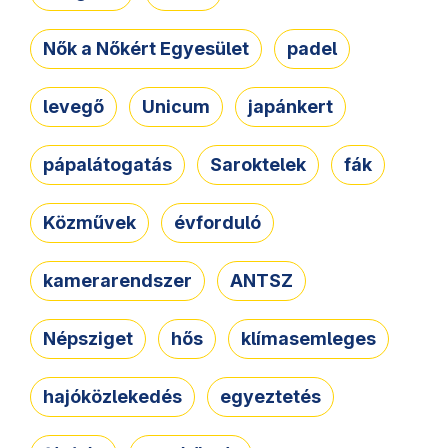
Nők a Nőkért Egyesület
padel
levegő
Unicum
japánkert
pápalátogatás
Saroktelek
fák
Közművek
évforduló
kamerarendszer
ANTSZ
Népsziget
hős
klímasemleges
hajóközlekedés
egyeztetés