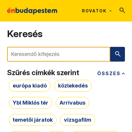
ROVATOK
Keresés
Keresés
Szűrés címkék szerint
ÖSSZES
európa kiadó
közlekedés
Ybl Miklós tér
Arrivabus
temetői járatok
vizsgafilm