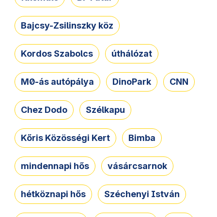
Bajcsy-Zsilinszky köz
Kordos Szabolcs
úthálózat
M0-ás autópálya
DinoPark
CNN
Chez Dodo
Szélkapu
Kőris Közösségi Kert
Bimba
mindennapi hős
vásárcsarnok
hétköznapi hős
Széchenyi István