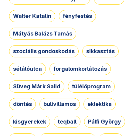
Walter Katalin
fényfestés
Mátyás Balázs Tamás
szociális gondoskodás
sikkasztás
sétálóutca
forgalomkorlátozás
Süveg Márk Saiid
túlélőprogram
döntés
bulivillamos
eklektika
kisgyerekek
teqball
Pálfi György