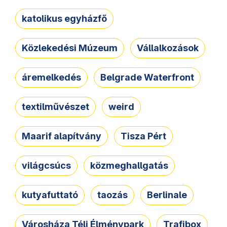
katolikus egyházfő
Közlekedési Múzeum
Vállalkozások
áremelkedés
Belgrade Waterfront
textilművészet
weird
Maarif alapítvány
Tisza Pért
világcsúcs
közmeghallgatás
kutyafuttató
taozás
Berlinale
Városháza Téli Élménypark
Trafibox