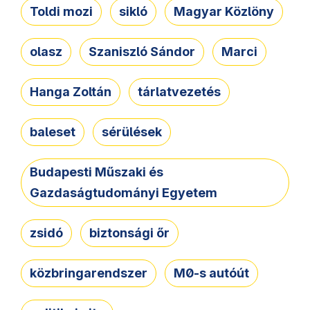
Toldi mozi
sikló
Magyar Közlöny
olasz
Szaniszló Sándor
Marci
Hanga Zoltán
tárlatvezetés
baleset
sérülések
Budapesti Műszaki és
Gazdaságtudományi Egyetem
zsidó
biztonsági őr
közbringarendszer
M0-s autóút