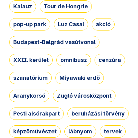
Kalauz
Tour de Hongrie
pop-up park
Luz Casal
akció
Budapest-Belgrád vasútvonal
XXII. kerület
omnibusz
cenzúra
szanatórium
Miyawaki erdő
Aranykorsó
Zugló városközpont
Pesti alsórakpart
beruházási törvény
képzőművészet
lábnyom
tervek