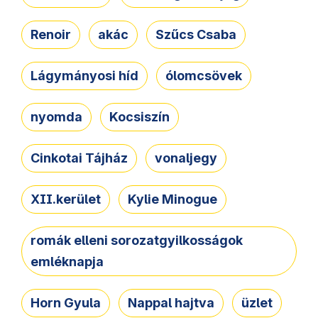
Renoir
akác
Szűcs Csaba
Lágymányosi híd
ólomcsövek
nyomda
Kocsiszín
Cinkotai Tájház
vonaljegy
XII.kerület
Kylie Minogue
romák elleni sorozatgyilkosságok
emléknapja
Horn Gyula
Nappal hajtva
üzlet