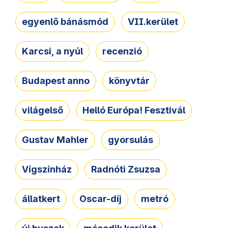
egyenlő bánásmód
VII.kerület
Karcsi, a nyúl
recenzió
Budapest anno
könyvtár
világelső
Helló Európa! Fesztivál
Gustav Mahler
gyorsulás
Vígszínház
Radnóti Zsuzsa
állatkert
Oscar-díj
metró