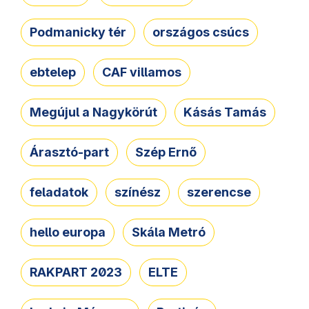
Podmanicky tér
országos csúcs
ebtelep
CAF villamos
Megújul a Nagykörút
Kásás Tamás
Árasztó-part
Szép Ernő
feladatok
színész
szerencse
hello europa
Skála Metró
RAKPART 2023
ELTE