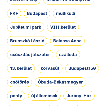
FKF
Budapest
multikulti
Jubileumi park
VIII.kerület
Brunszkó László
Balassa Anna
csúszdás játszótér
szálloda
13. kerület
körvasút
Budapest150
csőtörés
Óbuda-Békásmegyer
ponty
új állomások
Jurányi Ház