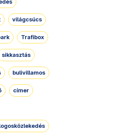
edés
t
világcsúcs
park
Trafibox
sikkasztás
s
bulivillamos
ő
címer
logosközlekedés