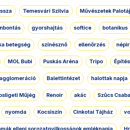
ssza
Temesvári Szilvia
Művészetek Palotá
nbontás
gyorshajtás
softice
botanikus
tka betegség
színésznő
ellenőrzés
népir
MOL Bubi
Puskás Aréna
Tripo
Építés
agglomeráció
Balettintézet
halottak napja
osligeti Műjég
Renoir
akác
Szűcs Csab
nyomda
Kocsiszín
Cinkotai Tájház
vo
omák elleni sorozatgyilkosságok emléknapja
Ho