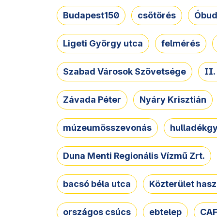
Budapest150
csőtörés
Óbud
Ligeti György utca
felmérés
Szabad Városok Szövetsége
II
Závada Péter
Nyáry Krisztián
múzeumösszevonás
hulladékgy
Duna Menti Regionális Vízmű Zrt.
bacsó béla utca
Közterület hasz
országos csúcs
ebtelep
CAF