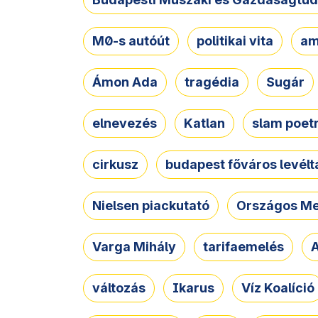
M0-s autóút
politikai vita
am
Ámon Ada
tragédia
Sugár
elnevezés
Katlan
slam poet
cirkusz
budapest főváros levélt
Nielsen piackutató
Országos Me
Varga Mihály
tarifaemelés
A
változás
Ikarus
Víz Koalíció