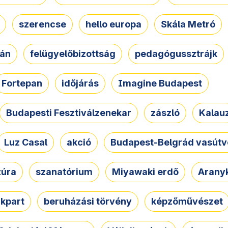
szerencse
hello europa
Skála Metró
zán
felügyelőbizottság
pedagógussztrájk
Fortepan
időjárás
Imagine Budapest
Budapesti Fesztiválzenekar
zászló
Kalau
Luz Casal
akció
Budapest-Belgrád vasútv
zúra
szanatórium
Miyawaki erdő
Arany
akpart
beruházási törvény
képzőművészet