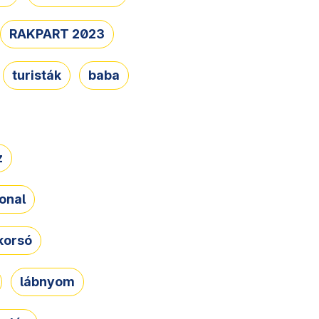
RAKPART 2023
turisták
baba
z
onal
korsó
lábnyom