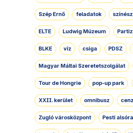
Szép Ernő
feladatok
színész
ELTE
Ludwig Múzeum
Parti
BLKE
víz
csiga
PDSZ
Magyar Máltai Szeretetszolgálat
Tour de Hongrie
pop-up park
XXII. kerület
omnibusz
cen
Zugló városközpont
Pesti alsór