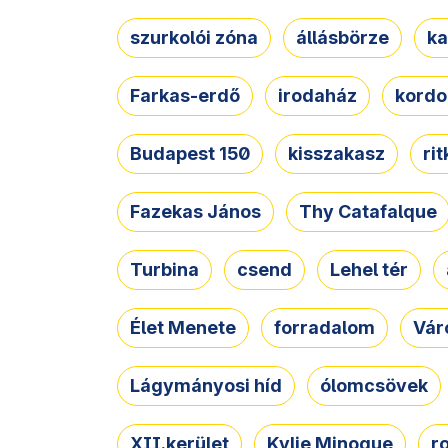
szurkolói zóna
állásbörze
ka
Farkas-erdő
irodaház
kordo
Budapest 150
kisszakasz
ri
Fazekas János
Thy Catafalque
Turbina
csend
Lehel tér
Élet Menete
forradalom
Vár
Lágymányosi híd
ólomcsövek
XII.kerület
Kylie Minogue
r