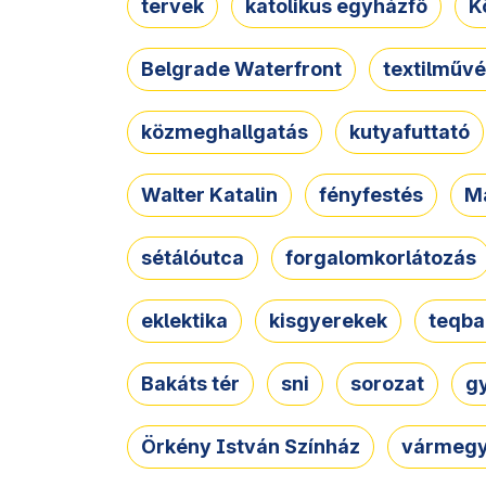
tervek
katolikus egyházfő
K
Belgrade Waterfront
textilművé
közmeghallgatás
kutyafuttató
Walter Katalin
fényfestés
M
sétálóutca
forgalomkorlátozás
eklektika
kisgyerekek
teqba
Bakáts tér
sni
sorozat
g
Örkény István Színház
vármegy