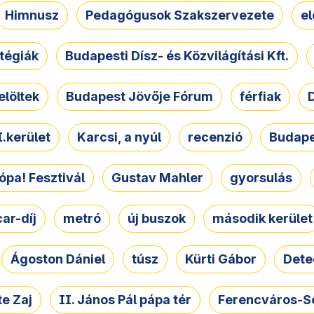
Himnusz
Pedagógusok Szakszervezete
e
atégiák
Budapesti Dísz- és Közvilágítási Kft.
elöltek
Budapest Jövője Fórum
férfiak
D
.kerület
Karcsi, a nyúl
recenzió
Budape
ópa! Fesztivál
Gustav Mahler
gyorsulás
ar-díj
metró
új buszok
második kerület
Ágoston Dániel
túsz
Kürti Gábor
Dete
e Zaj
II. János Pál pápa tér
Ferencváros-S