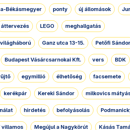
a-Békásmegyer
ponty
új állomások
Ju
áttervezés
LEGO
meghallgatás
. világháború
Ganz utca 13-15.
Petőfi Sándo
Budapest Vásárcsarnokai Kft.
vers
BDK
űjtő
egymillió
élhetőség
facsemete
kerékpár
Kereki Sándor
milkovics mátyá
nálat
hirdetés
befolyásolás
Podmanicky
 villamos
Megújul a Nagykörút
Kásás Tam