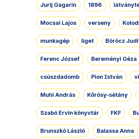
Jurij Gagarin
1896
látványt
Mocsai Lajos
verseny
Kolod
munkagép
liget
Böröcz Judi
Ferenc József
Bereményi Géza
csúszdadomb
Pion István
v
Muhi András
Kőrösy-sétány
Szabó Ervin könyvtár
FKF
B
Brunszkó László
Balassa Anna