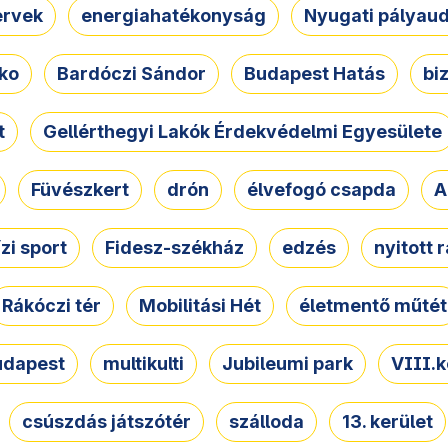
ervek
energiahatékonyság
Nyugati pályau
ko
Bardóczi Sándor
Budapest Hatás
bi
t
Gellérthegyi Lakók Érdekvédelmi Egyesülete
Füvészkert
drón
élvefogó csapda
A
ízi sport
Fidesz-székház
edzés
nyitott 
Rákóczi tér
Mobilitási Hét
életmentő műtét
udapest
multikulti
Jubileumi park
VIII.k
csúszdás játszótér
szálloda
13. kerület