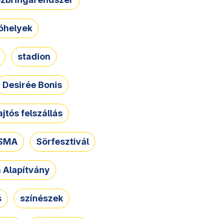
óhelyek
stadion
Desirée Bonis
ajtós felszállás
SMA
Sörfesztivál
a Alapítvány
s
színészek