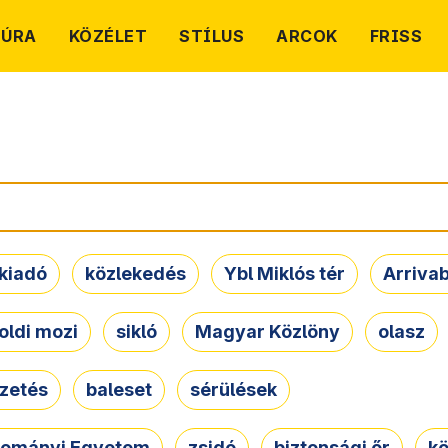
TÚRA
KÖZÉLET
STÍLUS
ARCOK
FRISS
kiadó
közlekedés
Ybl Miklós tér
Arriva
oldi mozi
sikló
Magyar Közlöny
olasz
ezetés
baleset
sérülések
dományi Egyetem
zsidó
biztonsági őr
kö