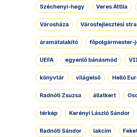
Széchenyi-hegy
Veres Attila
Városháza
Városfejlesztési str
áramátalakító
főpolgármester-j
UEFA
egyenlő bánásmód
VII
könyvtár
világelső
Helló Eur
Radnóti Zsuzsa
állatkert
Osc
térkép
Kerényi László Sándor
Radnóti Sándor
lakcím
Feket