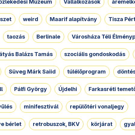
özlekedési Múzeum
Vállalkozások
áremelk
szet
weird
Maarif alapítvány
Tisza Pér
taozás
Berlinale
Városháza Téli Élmény
átyás Balázs Tamás
szociális gondoskodás
Süveg Márk Saiid
túlélőprogram
dönté
ll
Pálfi György
Újdelhi
Farkasréti temet
yűlés
minifesztivál
repülőtéri vonaljegy
e bérlet
retrobuszok, BKV
körjárat
gya