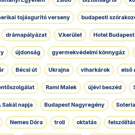
erikai tojásgurító verseny
budapesti szórakoz
drámapályázat
V.kerület
Hotel Budapest
ry
újdonság
gyermekvédelmi könnygáz
ár
Bécsi út
Ukrajna
viharkárok
első 
ntőszolgálat
Rami Malek
újévi beszéd
 Sakál napja
Budapest Nagyregény
Soteri
Nemes Dóra
troli
oktatás
felszólítá