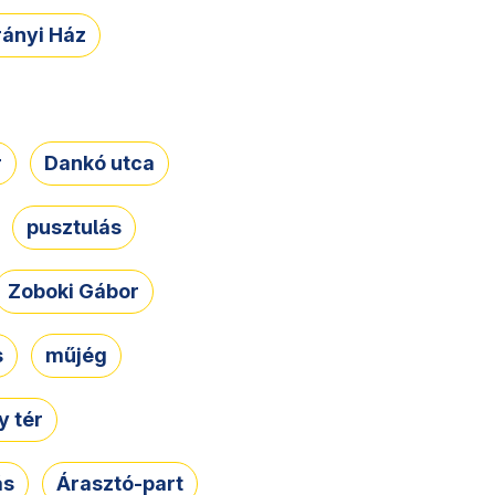
rányi Ház
r
Dankó utca
pusztulás
Zoboki Gábor
s
műjég
 tér
ás
Árasztó-part