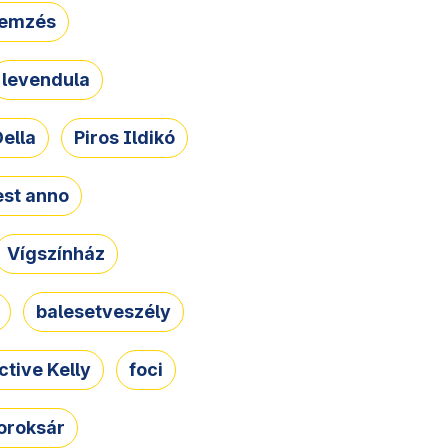
lemzés
levendula
ella
Piros Ildikó
st anno
Vígszínház
balesetveszély
ctive Kelly
foci
oroksár