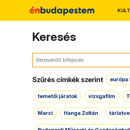
KUL
Keresés
Keresés
Szűrés címkék szerint
európa 
temetői járatok
vizsgafilm
T
Marci
Hanga Zoltán
tárlatv
Budapesti Műszaki és Gazdaságtu