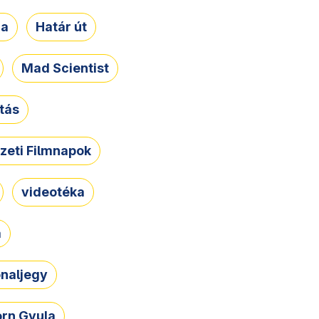
ja
Határ út
Mad Scientist
tás
zeti Filmnapok
videotéka
a
naljegy
rn Gyula