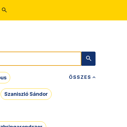
ÖSSZES
bus
Szaniszló Sándor
zbringarendszer