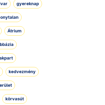
dvar
gyereknap
zonytalan
Átrium
bbázia
rakpart
kedvezmény
erület
körvasút