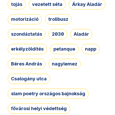
tojás
vezetett séta
Árkay Aladár
motorizáció
trolibusz
szondáztatás
2030
Aladár
erkélyzöldítés
petanque
napp
Béres András
nagylemez
Csalogány utca
slam poetry országos bajnokság
fővárosi helyi védettség