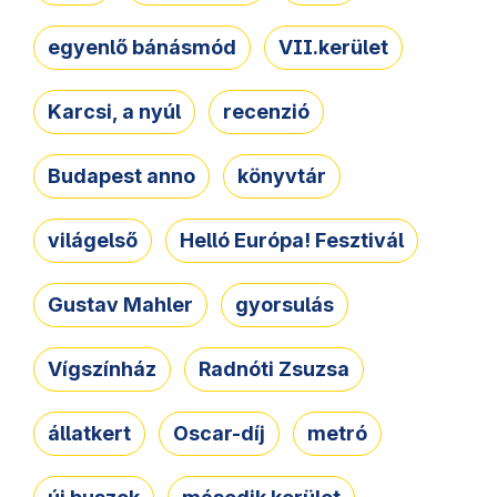
egyenlő bánásmód
VII.kerület
Karcsi, a nyúl
recenzió
Budapest anno
könyvtár
világelső
Helló Európa! Fesztivál
Gustav Mahler
gyorsulás
Vígszínház
Radnóti Zsuzsa
állatkert
Oscar-díj
metró