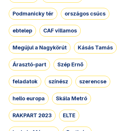
Podmanicky tér
országos csúcs
ebtelep
CAF villamos
Megújul a Nagykörút
Kásás Tamás
Árasztó-part
Szép Ernő
feladatok
színész
szerencse
hello europa
Skála Metró
RAKPART 2023
ELTE