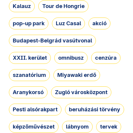
Kalauz
Tour de Hongrie
pop-up park
Luz Casal
akció
Budapest-Belgrád vasútvonal
XXII. kerület
omnibusz
cenzúra
szanatórium
Miyawaki erdő
Aranykorsó
Zugló városközpont
Pesti alsórakpart
beruházási törvény
képzőművészet
lábnyom
tervek