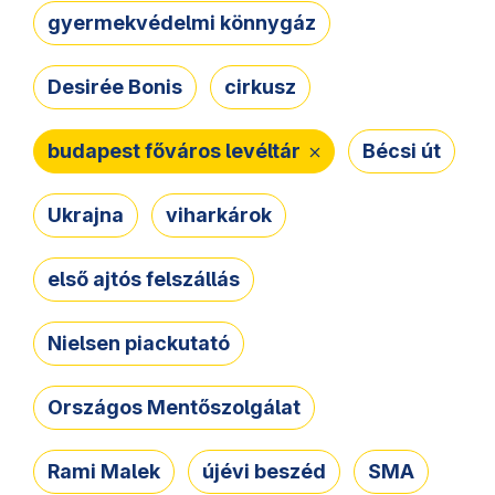
gyermekvédelmi könnygáz
Desirée Bonis
cirkusz
budapest főváros levéltár
Bécsi út
Ukrajna
viharkárok
első ajtós felszállás
Nielsen piackutató
Országos Mentőszolgálat
Rami Malek
újévi beszéd
SMA