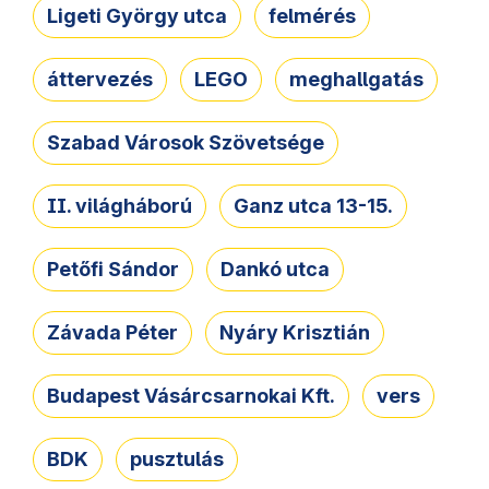
Ligeti György utca
felmérés
áttervezés
LEGO
meghallgatás
Szabad Városok Szövetsége
II. világháború
Ganz utca 13-15.
Petőfi Sándor
Dankó utca
Závada Péter
Nyáry Krisztián
Budapest Vásárcsarnokai Kft.
vers
BDK
pusztulás