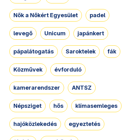
Nők a Nőkért Egyesület
padel
levegő
Unicum
japánkert
pápalátogatás
Saroktelek
fák
Közművek
évforduló
kamerarendszer
ANTSZ
Népsziget
hős
klímasemleges
hajóközlekedés
egyeztetés