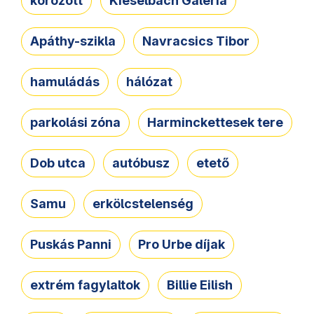
körözött
Kieselbach Galéria
Apáthy-szikla
Navracsics Tibor
hamuládás
hálózat
parkolási zóna
Harminckettesek tere
Dob utca
autóbusz
etető
Samu
erkölcstelenség
Puskás Panni
Pro Urbe díjak
extrém fagylaltok
Billie Eilish