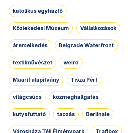
katolikus egyházfő
Közlekedési Múzeum
Vállalkozások
áremelkedés
Belgrade Waterfront
textilművészet
weird
Maarif alapítvány
Tisza Pért
világcsúcs
közmeghallgatás
kutyafuttató
taozás
Berlinale
Városháza Téli Élménypark
Trafibox