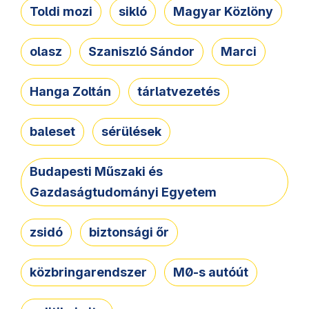
Toldi mozi
sikló
Magyar Közlöny
olasz
Szaniszló Sándor
Marci
Hanga Zoltán
tárlatvezetés
baleset
sérülések
Budapesti Műszaki és
Gazdaságtudományi Egyetem
zsidó
biztonsági őr
közbringarendszer
M0-s autóút