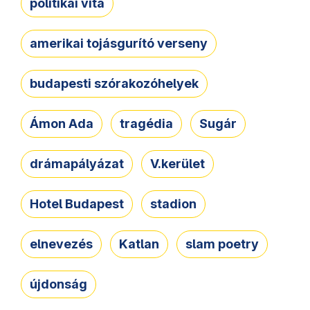
politikai vita
amerikai tojásgurító verseny
budapesti szórakozóhelyek
Ámon Ada
tragédia
Sugár
drámapályázat
V.kerület
Hotel Budapest
stadion
elnevezés
Katlan
slam poetry
újdonság