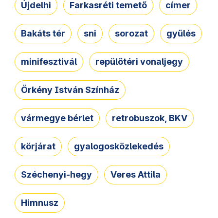
Újdelhi
Farkasréti temető
címer
Bakáts tér
sni
sorozat
gyűlés
minifesztivál
repülőtéri vonaljegy
Örkény István Színház
vármegye bérlet
retrobuszok, BKV
körjárat
gyalogosközlekedés
Széchenyi-hegy
Veres Attila
Himnusz