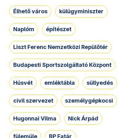
Élhető város
külügyminiszter
Naplóm
építészet
Liszt Ferenc Nemzetközi Repülőtér
Budapesti Sportszolgáltató Központ
Húsvét
emléktábla
süllyedés
civil szervezet
személygépkocsi
Hugonnai Vilma
Nick Árpád
fülemüle
BP Fatár