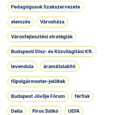
Pedagógusok Szakszervezete
elemzés
Városháza
Városfejlesztési stratégiák
Budapesti Dísz- és Közvilágítási Kft.
levendula
áramátalakító
főpolgármester-jelöltek
Budapest Jövője Fórum
férfiak
Della
Piros Ildikó
UEFA