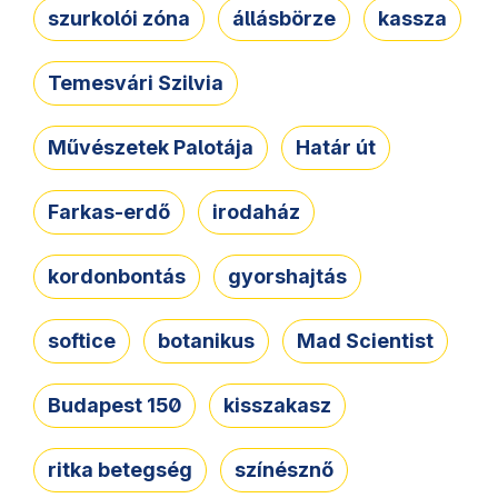
szurkolói zóna
állásbörze
kassza
Temesvári Szilvia
Művészetek Palotája
Határ út
Farkas-erdő
irodaház
kordonbontás
gyorshajtás
softice
botanikus
Mad Scientist
Budapest 150
kisszakasz
ritka betegség
színésznő