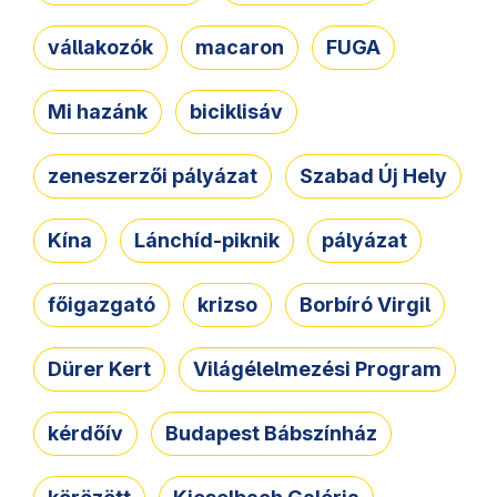
vállakozók
macaron
FUGA
Mi hazánk
biciklisáv
zeneszerzői pályázat
Szabad Új Hely
Kína
Lánchíd-piknik
pályázat
főigazgató
krizso
Borbíró Virgil
Dürer Kert
Világélelmezési Program
kérdőív
Budapest Bábszínház