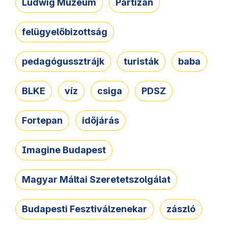
Ludwig Múzeum
Partizán
felügyelőbizottság
pedagógussztrájk
turisták
baba
BLKE
víz
csiga
PDSZ
Fortepan
időjárás
Imagine Budapest
Magyar Máltai Szeretetszolgálat
Budapesti Fesztiválzenekar
zászló