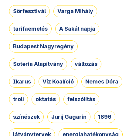
Sörfesztivál
Varga Mihály
tarifaemelés
A Sakál napja
Budapest Nagyregény
Soteria Alapítvány
változás
Ikarus
Víz Koalíció
Nemes Dóra
troli
oktatás
felszólítás
színészek
Jurij Gagarin
1896
látványtervek
energiahatékonyság