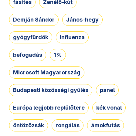
fásítés
Zenélő-kút
Demján Sándor
János-hegy
gyógyfürdők
influenza
befogadás
1%
Microsoft Magyarország
Budapesti közösségi gyűlés
panel
Európa legjobb replülőtere
kék vonal
öntözőzsák
rongálás
ámokfutás