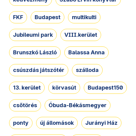
FKF
Budapest
multikulti
Jubileumi park
VIII.kerület
Brunszkó László
Balassa Anna
csúszdás játszótér
szálloda
13. kerület
körvasút
Budapest150
csőtörés
Óbuda-Békásmegyer
ponty
új állomások
Jurányi Ház