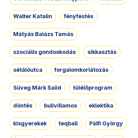
Walter Katalin
fényfestés
Mátyás Balázs Tamás
szociális gondoskodás
sikkasztás
sétálóutca
forgalomkorlátozás
Süveg Márk Saiid
túlélőprogram
döntés
bulivillamos
eklektika
kisgyerekek
teqball
Pálfi György