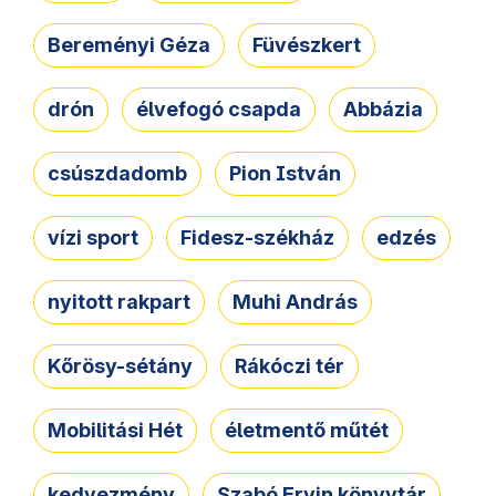
Bereményi Géza
Füvészkert
drón
élvefogó csapda
Abbázia
csúszdadomb
Pion István
vízi sport
Fidesz-székház
edzés
nyitott rakpart
Muhi András
Kőrösy-sétány
Rákóczi tér
Mobilitási Hét
életmentő műtét
kedvezmény
Szabó Ervin könyvtár