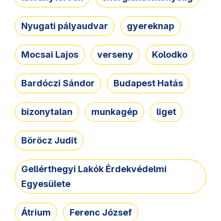
Nyugati pályaudvar
gyereknap
Mocsai Lajos
verseny
Kolodko
Bardóczi Sándor
Budapest Hatás
bizonytalan
munkagép
liget
Böröcz Judit
Gellérthegyi Lakók Érdekvédelmi
Egyesülete
Átrium
Ferenc József