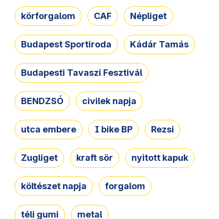
körforgalom
CAF
Népliget
Budapest Sportiroda
Kádár Tamás
Budapesti Tavaszi Fesztivál
BENDZSÓ
civilek napja
utca embere
I bike BP
Rezsi
Zugliget
kraft sör
nyitott kapuk
költészet napja
forgalom
téli gumi
metal