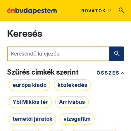
ROVATOK
Keresés
Keresés
Szűrés címkék szerint
ÖSSZES
európa kiadó
közlekedés
Ybl Miklós tér
Arrivabus
temetői járatok
vizsgafilm