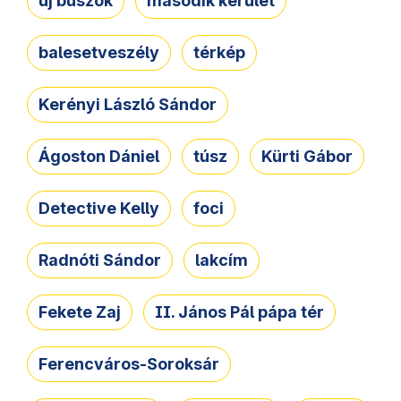
új buszok
második kerület
balesetveszély
térkép
Kerényi László Sándor
Ágoston Dániel
túsz
Kürti Gábor
Detective Kelly
foci
Radnóti Sándor
lakcím
Fekete Zaj
II. János Pál pápa tér
Ferencváros-Soroksár