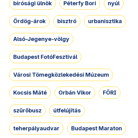
bírósági ülnök
Péterfy Bori
nyúl
Ördög-árok
bisztró
urbanisztika
Alsó-Jegenye-völgy
Budapest FotóFesztivál
Városi Tömegközlekedési Múzeum
Kocsis Máté
Orbán Vikor
FÖRI
szűrőbusz
útfelújítás
teherpályaudvar
Budapest Maraton