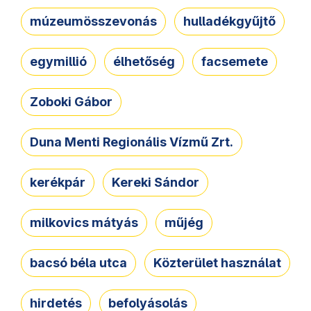
múzeumösszevonás
hulladékgyűjtő
egymillió
élhetőség
facsemete
Zoboki Gábor
Duna Menti Regionális Vízmű Zrt.
kerékpár
Kereki Sándor
milkovics mátyás
műjég
bacsó béla utca
Közterület használat
hirdetés
befolyásolás