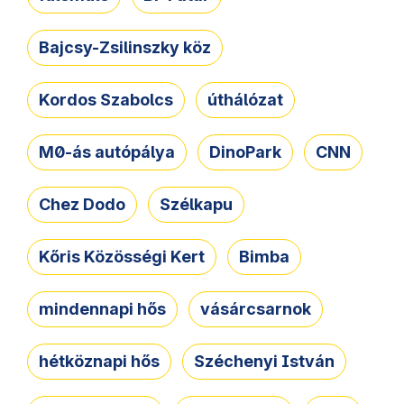
Bajcsy-Zsilinszky köz
Kordos Szabolcs
úthálózat
M0-ás autópálya
DinoPark
CNN
Chez Dodo
Szélkapu
Kőris Közösségi Kert
Bimba
mindennapi hős
vásárcsarnok
hétköznapi hős
Széchenyi István