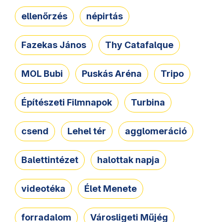
ellenőrzés
népirtás
Fazekas János
Thy Catafalque
MOL Bubi
Puskás Aréna
Tripo
Építészeti Filmnapok
Turbina
csend
Lehel tér
agglomeráció
Balettintézet
halottak napja
videotéka
Élet Menete
forradalom
Városligeti Műjég