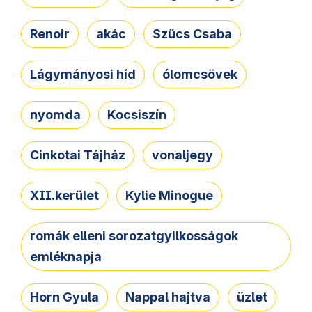
Renoir
akác
Szűcs Csaba
Lágymányosi híd
ólomcsövek
nyomda
Kocsiszín
Cinkotai Tájház
vonaljegy
XII.kerület
Kylie Minogue
romák elleni sorozatgyilkosságok
emléknapja
Horn Gyula
Nappal hajtva
üzlet