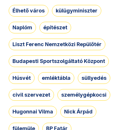
Élhető város
külügyminiszter
Naplóm
építészet
Liszt Ferenc Nemzetközi Repülőtér
Budapesti Sportszolgáltató Központ
Húsvét
emléktábla
süllyedés
civil szervezet
személygépkocsi
Hugonnai Vilma
Nick Árpád
fülemüle
BP Fatár