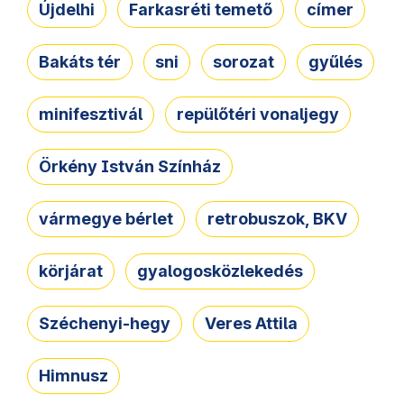
Újdelhi
Farkasréti temető
címer
Bakáts tér
sni
sorozat
gyűlés
minifesztivál
repülőtéri vonaljegy
Örkény István Színház
vármegye bérlet
retrobuszok, BKV
körjárat
gyalogosközlekedés
Széchenyi-hegy
Veres Attila
Himnusz