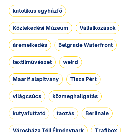
katolikus egyházfő
Közlekedési Múzeum
Vállalkozások
áremelkedés
Belgrade Waterfront
textilművészet
weird
Maarif alapítvány
Tisza Pért
világcsúcs
közmeghallgatás
kutyafuttató
taozás
Berlinale
Városháza Téli Élménypark
Trafibox