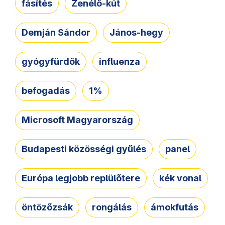
fásítés
Zenélő-kút
Demján Sándor
János-hegy
gyógyfürdők
influenza
befogadás
1%
Microsoft Magyarország
Budapesti közösségi gyűlés
panel
Európa legjobb replülőtere
kék vonal
öntözőzsák
rongálás
ámokfutás