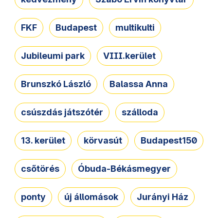
FKF
Budapest
multikulti
Jubileumi park
VIII.kerület
Brunszkó László
Balassa Anna
csúszdás játszótér
szálloda
13. kerület
körvasút
Budapest150
csőtörés
Óbuda-Békásmegyer
ponty
új állomások
Jurányi Ház