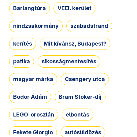
Barlangtúra
VIII. kerület
nindzsakormány
szabadstrand
kerítés
Mit kívánsz, Budapest?
patika
síkosságmentesítés
magyar márka
Csengery utca
Bodor Ádám
Bram Stoker-díj
LEGO-oroszlán
elbontás
Fekete Giorgio
autósüldözés