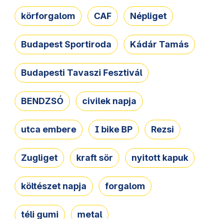
körforgalom
CAF
Népliget
Budapest Sportiroda
Kádár Tamás
Budapesti Tavaszi Fesztivál
BENDZSÓ
civilek napja
utca embere
I bike BP
Rezsi
Zugliget
kraft sör
nyitott kapuk
költészet napja
forgalom
téli gumi
metal