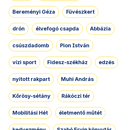
Bereményi Géza
Füvészkert
drón
élvefogó csapda
Abbázia
csúszdadomb
Pion István
vízi sport
Fidesz-székház
edzés
nyitott rakpart
Muhi András
Kőrösy-sétány
Rákóczi tér
Mobilitási Hét
életmentő műtét
kedvezmény
Szabó Ervin könyvtár