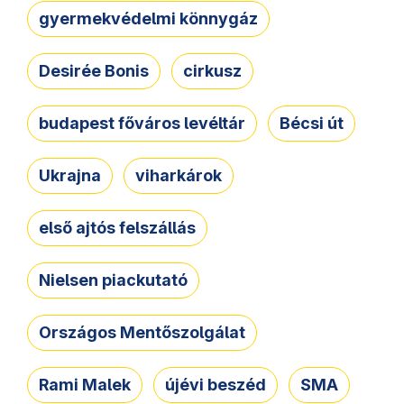
gyermekvédelmi könnygáz
Desirée Bonis
cirkusz
budapest főváros levéltár
Bécsi út
Ukrajna
viharkárok
első ajtós felszállás
Nielsen piackutató
Országos Mentőszolgálat
Rami Malek
újévi beszéd
SMA