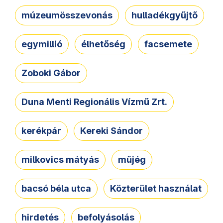
múzeumösszevonás
hulladékgyűjtő
egymillió
élhetőség
facsemete
Zoboki Gábor
Duna Menti Regionális Vízmű Zrt.
kerékpár
Kereki Sándor
milkovics mátyás
műjég
bacsó béla utca
Közterület használat
hirdetés
befolyásolás