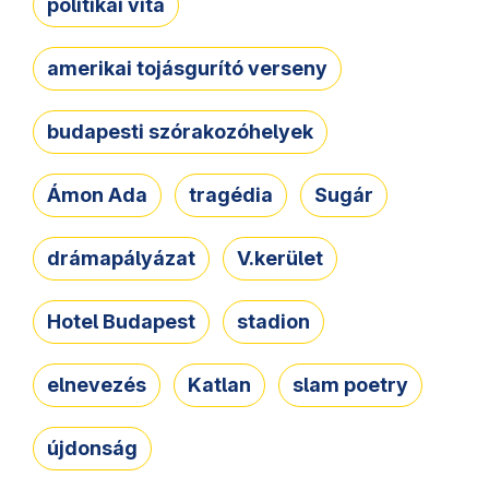
politikai vita
amerikai tojásgurító verseny
budapesti szórakozóhelyek
Ámon Ada
tragédia
Sugár
drámapályázat
V.kerület
Hotel Budapest
stadion
elnevezés
Katlan
slam poetry
újdonság