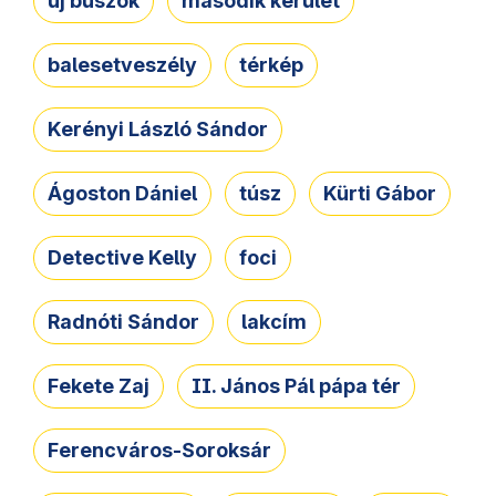
új buszok
második kerület
balesetveszély
térkép
Kerényi László Sándor
Ágoston Dániel
túsz
Kürti Gábor
Detective Kelly
foci
Radnóti Sándor
lakcím
Fekete Zaj
II. János Pál pápa tér
Ferencváros-Soroksár