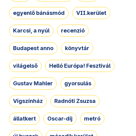
egyenlő bánásmód
VII.kerület
Karcsi, a nyúl
recenzió
Budapest anno
könyvtár
világelső
Helló Európa! Fesztivál
Gustav Mahler
gyorsulás
Vígszínház
Radnóti Zsuzsa
állatkert
Oscar-díj
metró