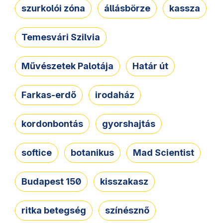
szurkolói zóna
állásbörze
kassza
Temesvári Szilvia
Művészetek Palotája
Határ út
Farkas-erdő
irodaház
kordonbontás
gyorshajtás
softice
botanikus
Mad Scientist
Budapest 150
kisszakasz
ritka betegség
színésznő