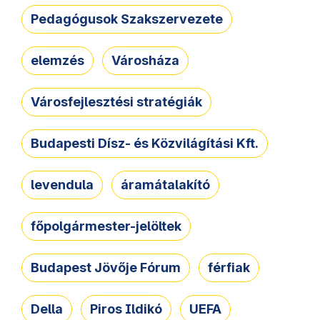
Pedagógusok Szakszervezete
elemzés
Városháza
Városfejlesztési stratégiák
Budapesti Dísz- és Közvilágítási Kft.
levendula
áramátalakító
főpolgármester-jelöltek
Budapest Jövője Fórum
férfiak
Della
Piros Ildikó
UEFA