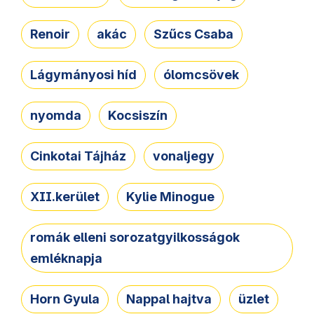
Renoir
akác
Szűcs Csaba
Lágymányosi híd
ólomcsövek
nyomda
Kocsiszín
Cinkotai Tájház
vonaljegy
XII.kerület
Kylie Minogue
romák elleni sorozatgyilkosságok
emléknapja
Horn Gyula
Nappal hajtva
üzlet