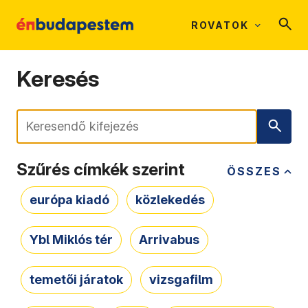
ROVATOK
Keresés
Keresés
Szűrés címkék szerint
ÖSSZES
európa kiadó
közlekedés
Ybl Miklós tér
Arrivabus
temetői járatok
vizsgafilm