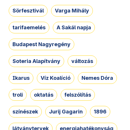
Sörfesztivál
Varga Mihály
tarifaemelés
A Sakál napja
Budapest Nagyregény
Soteria Alapítvány
változás
Ikarus
Víz Koalíció
Nemes Dóra
troli
oktatás
felszólítás
színészek
Jurij Gagarin
1896
látványtervek
energiahatékonyság