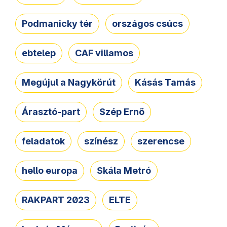
Podmanicky tér
országos csúcs
ebtelep
CAF villamos
Megújul a Nagykörút
Kásás Tamás
Árasztó-part
Szép Ernő
feladatok
színész
szerencse
hello europa
Skála Metró
RAKPART 2023
ELTE