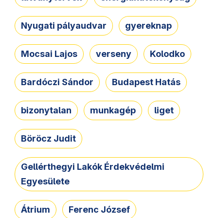
Nyugati pályaudvar
gyereknap
Mocsai Lajos
verseny
Kolodko
Bardóczi Sándor
Budapest Hatás
bizonytalan
munkagép
liget
Böröcz Judit
Gellérthegyi Lakók Érdekvédelmi
Egyesülete
Átrium
Ferenc József