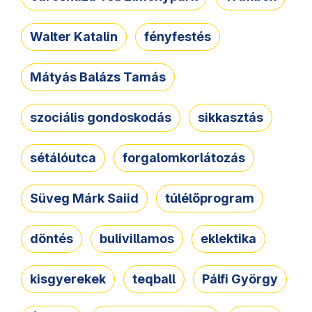
Walter Katalin
fényfestés
Mátyás Balázs Tamás
szociális gondoskodás
sikkasztás
sétálóutca
forgalomkorlátozás
Süveg Márk Saiid
túlélőprogram
döntés
bulivillamos
eklektika
kisgyerekek
teqball
Pálfi György