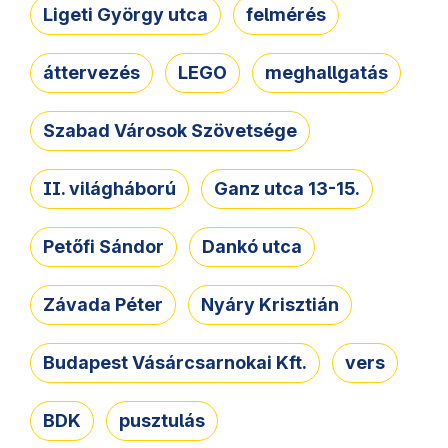
Ligeti György utca
felmérés
áttervezés
LEGO
meghallgatás
Szabad Városok Szövetsége
II. világháború
Ganz utca 13-15.
Petőfi Sándor
Dankó utca
Závada Péter
Nyáry Krisztián
Budapest Vásárcsarnokai Kft.
vers
BDK
pusztulás