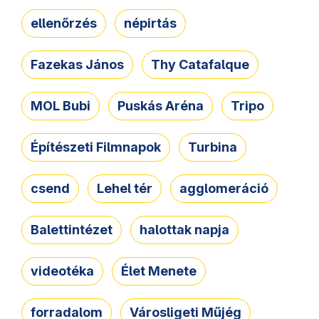
ellenőrzés
népirtás
Fazekas János
Thy Catafalque
MOL Bubi
Puskás Aréna
Tripo
Építészeti Filmnapok
Turbina
csend
Lehel tér
agglomeráció
Balettintézet
halottak napja
videotéka
Élet Menete
forradalom
Városligeti Műjég