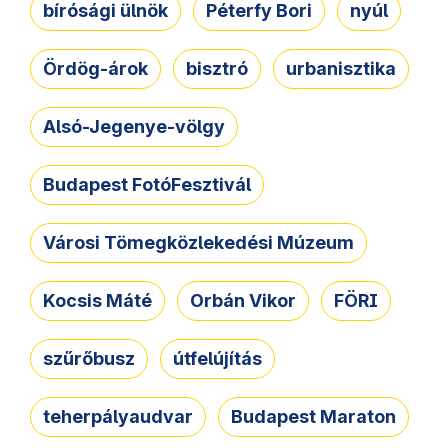
bírósági ülnök
Péterfy Bori
nyúl
Ördög-árok
bisztró
urbanisztika
Alsó-Jegenye-völgy
Budapest FotóFesztivál
Városi Tömegközlekedési Múzeum
Kocsis Máté
Orbán Vikor
FÖRI
szűrőbusz
útfelújítás
teherpályaudvar
Budapest Maraton