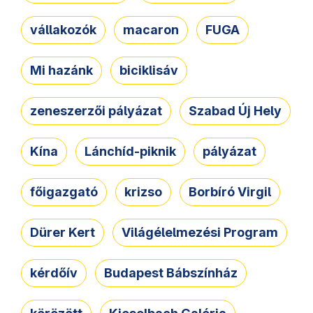
vállakozók
macaron
FUGA
Mi hazánk
biciklisáv
zeneszerzői pályázat
Szabad Új Hely
Kína
Lánchíd-piknik
pályázat
főigazgató
krizso
Borbíró Virgil
Dürer Kert
Világélelmezési Program
kérdőív
Budapest Bábszínház