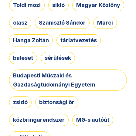
Toldi mozi
sikló
Magyar Közlöny
olasz
Szaniszló Sándor
Marci
Hanga Zoltán
tárlatvezetés
baleset
sérülések
Budapesti Műszaki és
Gazdaságtudományi Egyetem
zsidó
biztonsági őr
közbringarendszer
M0-s autóút