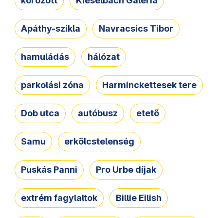
körözött
Kieselbach Galéria
Apáthy-szikla
Navracsics Tibor
hamuládás
hálózat
parkolási zóna
Harminckettesek tere
Dob utca
autóbusz
etető
Samu
erkölcstelenség
Puskás Panni
Pro Urbe díjak
extrém fagylaltok
Billie Eilish