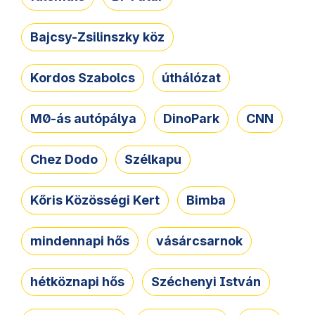
Bajcsy-Zsilinszky köz
Kordos Szabolcs
úthálózat
M0-ás autópálya
DinoPark
CNN
Chez Dodo
Szélkapu
Kőris Közösségi Kert
Bimba
mindennapi hős
vásárcsarnok
hétköznapi hős
Széchenyi István