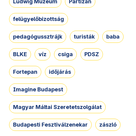
Ludwig Múzeum
Partizán
felügyelőbizottság
pedagógussztrájk
turisták
baba
BLKE
víz
csiga
PDSZ
Fortepan
időjárás
Imagine Budapest
Magyar Máltai Szeretetszolgálat
Budapesti Fesztiválzenekar
zászló