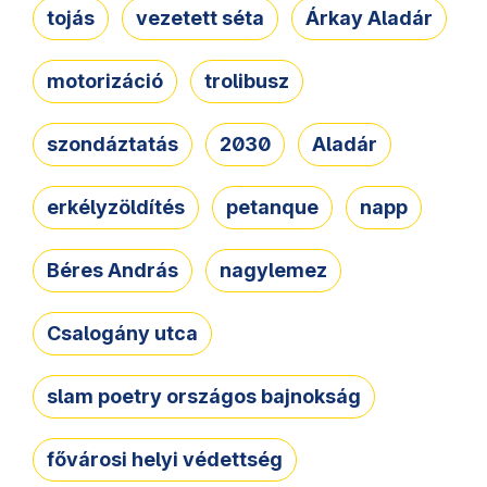
tojás
vezetett séta
Árkay Aladár
motorizáció
trolibusz
szondáztatás
2030
Aladár
erkélyzöldítés
petanque
napp
Béres András
nagylemez
Csalogány utca
slam poetry országos bajnokság
fővárosi helyi védettség