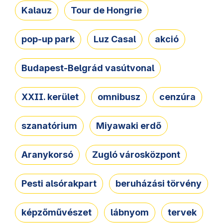
Kalauz
Tour de Hongrie
pop-up park
Luz Casal
akció
Budapest-Belgrád vasútvonal
XXII. kerület
omnibusz
cenzúra
szanatórium
Miyawaki erdő
Aranykorsó
Zugló városközpont
Pesti alsórakpart
beruházási törvény
képzőművészet
lábnyom
tervek