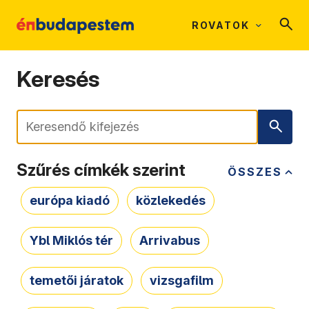
ROVATOK
Keresés
Keresés
Szűrés címkék szerint
ÖSSZES
európa kiadó
közlekedés
Ybl Miklós tér
Arrivabus
temetői járatok
vizsgafilm