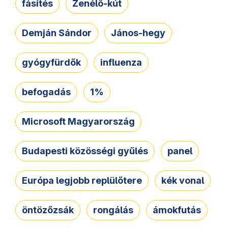
fásítés
Zenélő-kút
Demján Sándor
János-hegy
gyógyfürdők
influenza
befogadás
1%
Microsoft Magyarország
Budapesti közösségi gyűlés
panel
Európa legjobb replülőtere
kék vonal
öntözőzsák
rongálás
ámokfutás