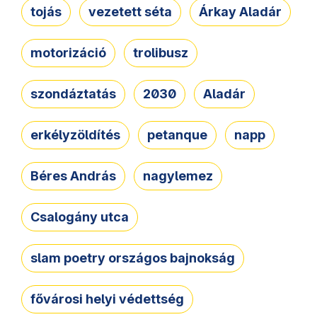
tojás
vezetett séta
Árkay Aladár
motorizáció
trolibusz
szondáztatás
2030
Aladár
erkélyzöldítés
petanque
napp
Béres András
nagylemez
Csalogány utca
slam poetry országos bajnokság
fővárosi helyi védettség