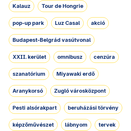
Kalauz
Tour de Hongrie
pop-up park
Luz Casal
akció
Budapest-Belgrád vasútvonal
XXII. kerület
omnibusz
cenzúra
szanatórium
Miyawaki erdő
Aranykorsó
Zugló városközpont
Pesti alsórakpart
beruházási törvény
képzőművészet
lábnyom
tervek