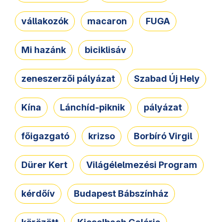
vállakozók
macaron
FUGA
Mi hazánk
biciklisáv
zeneszerzői pályázat
Szabad Új Hely
Kína
Lánchíd-piknik
pályázat
főigazgató
krizso
Borbíró Virgil
Dürer Kert
Világélelmezési Program
kérdőív
Budapest Bábszínház