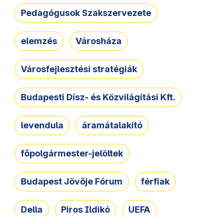
Pedagógusok Szakszervezete
elemzés
Városháza
Városfejlesztési stratégiák
Budapesti Dísz- és Közvilágítási Kft.
levendula
áramátalakító
főpolgármester-jelöltek
Budapest Jövője Fórum
férfiak
Della
Piros Ildikó
UEFA