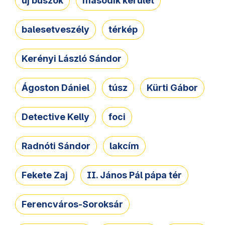
új buszok
második kerület
balesetveszély
térkép
Kerényi László Sándor
Ágoston Dániel
túsz
Kürti Gábor
Detective Kelly
foci
Radnóti Sándor
lakcím
Fekete Zaj
II. János Pál pápa tér
Ferencváros-Soroksár