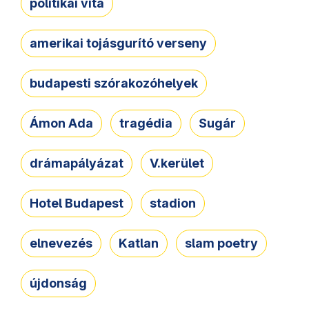
politikai vita
amerikai tojásgurító verseny
budapesti szórakozóhelyek
Ámon Ada
tragédia
Sugár
drámapályázat
V.kerület
Hotel Budapest
stadion
elnevezés
Katlan
slam poetry
újdonság