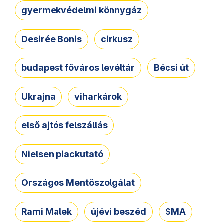
gyermekvédelmi könnygáz
Desirée Bonis
cirkusz
budapest főváros levéltár
Bécsi út
Ukrajna
viharkárok
első ajtós felszállás
Nielsen piackutató
Országos Mentőszolgálat
Rami Malek
újévi beszéd
SMA