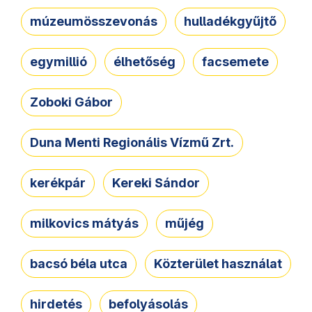
múzeumösszevonás
hulladékgyűjtő
egymillió
élhetőség
facsemete
Zoboki Gábor
Duna Menti Regionális Vízmű Zrt.
kerékpár
Kereki Sándor
milkovics mátyás
műjég
bacsó béla utca
Közterület használat
hirdetés
befolyásolás