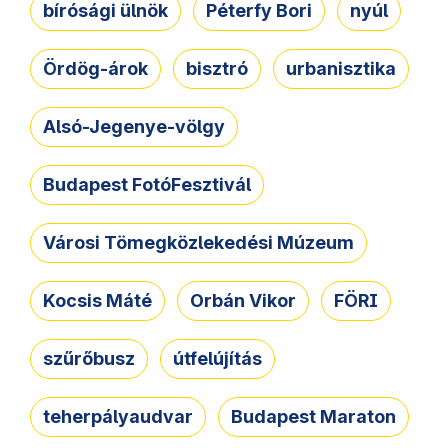
bírósági ülnök
Péterfy Bori
nyúl
Ördög-árok
bisztró
urbanisztika
Alsó-Jegenye-völgy
Budapest FotóFesztivál
Városi Tömegközlekedési Múzeum
Kocsis Máté
Orbán Vikor
FÖRI
szűrőbusz
útfelújítás
teherpályaudvar
Budapest Maraton