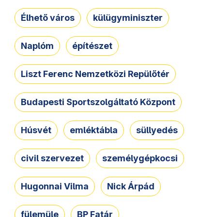
Élhető város
külügyminiszter
Naplóm
építészet
Liszt Ferenc Nemzetközi Repülőtér
Budapesti Sportszolgáltató Központ
Húsvét
emléktábla
süllyedés
civil szervezet
személygépkocsi
Hugonnai Vilma
Nick Árpád
fülemüle
BP Fatár