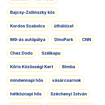
Bajcsy-Zsilinszky köz
Kordos Szabolcs
úthálózat
M0-ás autópálya
DinoPark
CNN
Chez Dodo
Szélkapu
Kőris Közösségi Kert
Bimba
mindennapi hős
vásárcsarnok
hétköznapi hős
Széchenyi István