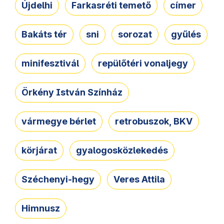
Újdelhi
Farkasréti temető
címer
Bakáts tér
sni
sorozat
gyűlés
minifesztivál
repülőtéri vonaljegy
Örkény István Színház
vármegye bérlet
retrobuszok, BKV
körjárat
gyalogosközlekedés
Széchenyi-hegy
Veres Attila
Himnusz