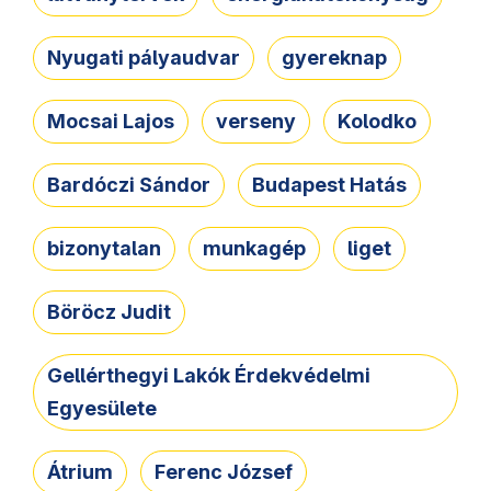
Nyugati pályaudvar
gyereknap
Mocsai Lajos
verseny
Kolodko
Bardóczi Sándor
Budapest Hatás
bizonytalan
munkagép
liget
Böröcz Judit
Gellérthegyi Lakók Érdekvédelmi
Egyesülete
Átrium
Ferenc József