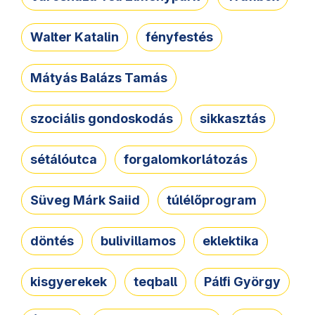
Walter Katalin
fényfestés
Mátyás Balázs Tamás
szociális gondoskodás
sikkasztás
sétálóutca
forgalomkorlátozás
Süveg Márk Saiid
túlélőprogram
döntés
bulivillamos
eklektika
kisgyerekek
teqball
Pálfi György