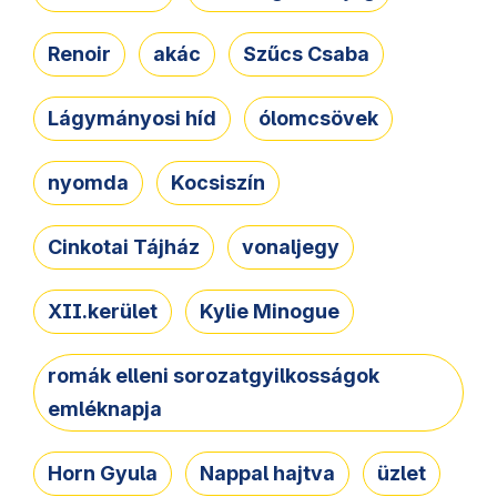
Renoir
akác
Szűcs Csaba
Lágymányosi híd
ólomcsövek
nyomda
Kocsiszín
Cinkotai Tájház
vonaljegy
XII.kerület
Kylie Minogue
romák elleni sorozatgyilkosságok
emléknapja
Horn Gyula
Nappal hajtva
üzlet