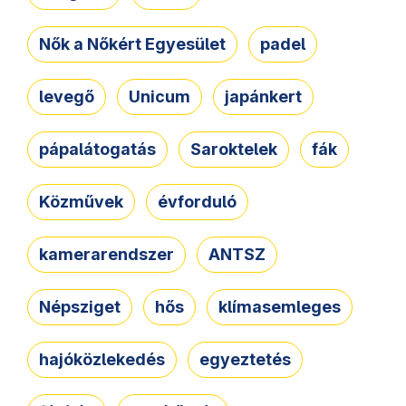
Nők a Nőkért Egyesület
padel
levegő
Unicum
japánkert
pápalátogatás
Saroktelek
fák
Közművek
évforduló
kamerarendszer
ANTSZ
Népsziget
hős
klímasemleges
hajóközlekedés
egyeztetés