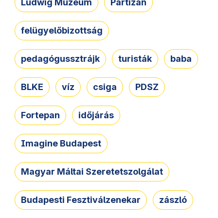
Ludwig Múzeum
Partizán
felügyelőbizottság
pedagógussztrájk
turisták
baba
BLKE
víz
csiga
PDSZ
Fortepan
időjárás
Imagine Budapest
Magyar Máltai Szeretetszolgálat
Budapesti Fesztiválzenekar
zászló