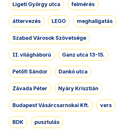
Ligeti György utca
felmérés
áttervezés
LEGO
meghallgatás
Szabad Városok Szövetsége
II. világháború
Ganz utca 13-15.
Petőfi Sándor
Dankó utca
Závada Péter
Nyáry Krisztián
Budapest Vásárcsarnokai Kft.
vers
BDK
pusztulás