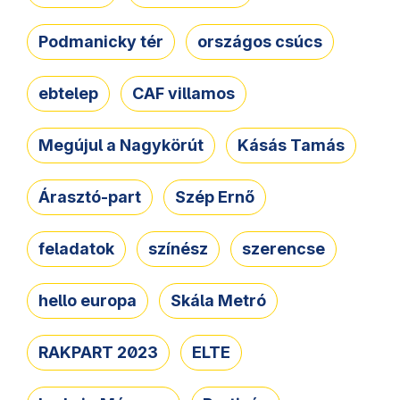
Podmanicky tér
országos csúcs
ebtelep
CAF villamos
Megújul a Nagykörút
Kásás Tamás
Árasztó-part
Szép Ernő
feladatok
színész
szerencse
hello europa
Skála Metró
RAKPART 2023
ELTE