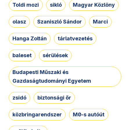
Toldi mozi
sikló
Magyar Közlöny
olasz
Szaniszló Sándor
Marci
Hanga Zoltán
tárlatvezetés
baleset
sérülések
Budapesti Műszaki és
Gazdaságtudományi Egyetem
zsidó
biztonsági őr
közbringarendszer
M0-s autóút