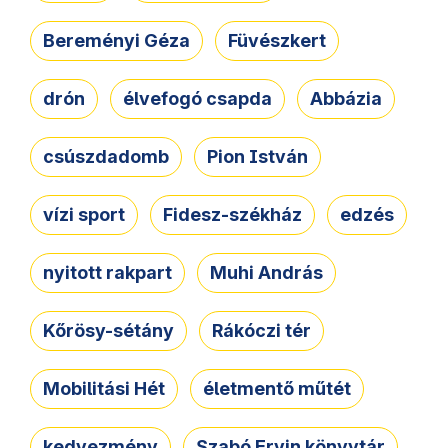
Bereményi Géza
Füvészkert
drón
élvefogó csapda
Abbázia
csúszdadomb
Pion István
vízi sport
Fidesz-székház
edzés
nyitott rakpart
Muhi András
Kőrösy-sétány
Rákóczi tér
Mobilitási Hét
életmentő műtét
kedvezmény
Szabó Ervin könyvtár