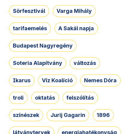
Sörfesztivál
Varga Mihály
tarifaemelés
A Sakál napja
Budapest Nagyregény
Soteria Alapítvány
változás
Ikarus
Víz Koalíció
Nemes Dóra
troli
oktatás
felszólítás
színészek
Jurij Gagarin
1896
látványtervek
energiahatékonyság