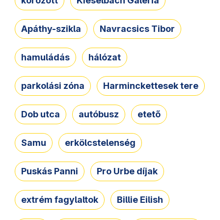
körözött
Kieselbach Galéria
Apáthy-szikla
Navracsics Tibor
hamuládás
hálózat
parkolási zóna
Harminckettesek tere
Dob utca
autóbusz
etető
Samu
erkölcstelenség
Puskás Panni
Pro Urbe díjak
extrém fagylaltok
Billie Eilish