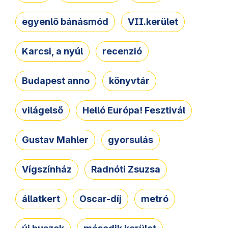
egyenlő bánásmód
VII.kerület
Karcsi, a nyúl
recenzió
Budapest anno
könyvtár
világelső
Helló Európa! Fesztivál
Gustav Mahler
gyorsulás
Vígszínház
Radnóti Zsuzsa
állatkert
Oscar-díj
metró