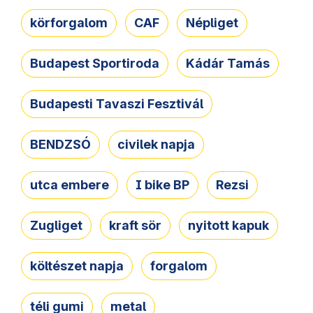
körforgalom
CAF
Népliget
Budapest Sportiroda
Kádár Tamás
Budapesti Tavaszi Fesztivál
BENDZSÓ
civilek napja
utca embere
I bike BP
Rezsi
Zugliget
kraft sör
nyitott kapuk
költészet napja
forgalom
téli gumi
metal