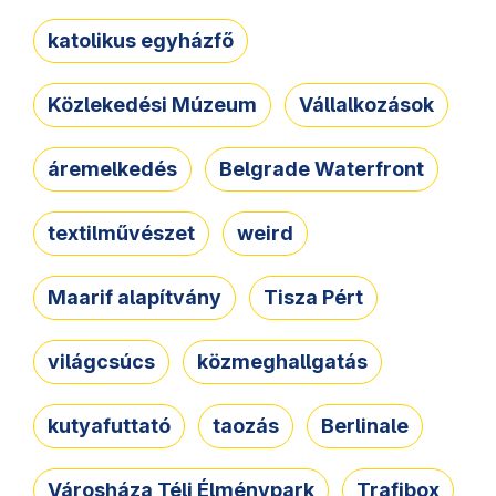
katolikus egyházfő
Közlekedési Múzeum
Vállalkozások
áremelkedés
Belgrade Waterfront
textilművészet
weird
Maarif alapítvány
Tisza Pért
világcsúcs
közmeghallgatás
kutyafuttató
taozás
Berlinale
Városháza Téli Élménypark
Trafibox