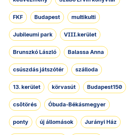
FKF
Budapest
multikulti
Jubileumi park
VIII.kerület
Brunszkó László
Balassa Anna
csúszdás játszótér
szálloda
13. kerület
körvasút
Budapest150
csőtörés
Óbuda-Békásmegyer
ponty
új állomások
Jurányi Ház