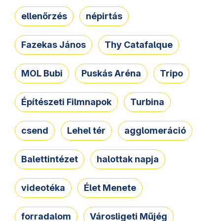
ellenőrzés
népirtás
Fazekas János
Thy Catafalque
MOL Bubi
Puskás Aréna
Tripo
Építészeti Filmnapok
Turbina
csend
Lehel tér
agglomeráció
Balettintézet
halottak napja
videotéka
Élet Menete
forradalom
Városligeti Műjég