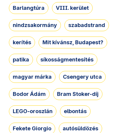
Barlangtúra
VIII. kerület
nindzsakormány
szabadstrand
kerítés
Mit kívánsz, Budapest?
patika
síkosságmentesítés
magyar márka
Csengery utca
Bodor Ádám
Bram Stoker-díj
LEGO-oroszlán
elbontás
Fekete Giorgio
autósüldözés