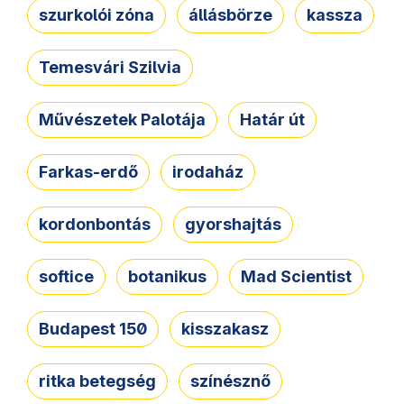
szurkolói zóna
állásbörze
kassza
Temesvári Szilvia
Művészetek Palotája
Határ út
Farkas-erdő
irodaház
kordonbontás
gyorshajtás
softice
botanikus
Mad Scientist
Budapest 150
kisszakasz
ritka betegség
színésznő