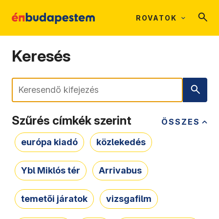
ROVATOK
Keresés
Keresés
Szűrés címkék szerint
ÖSSZES
európa kiadó
közlekedés
Ybl Miklós tér
Arrivabus
temetői járatok
vizsgafilm