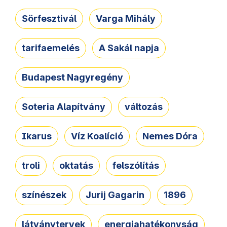
Sörfesztivál
Varga Mihály
tarifaemelés
A Sakál napja
Budapest Nagyregény
Soteria Alapítvány
változás
Ikarus
Víz Koalíció
Nemes Dóra
troli
oktatás
felszólítás
színészek
Jurij Gagarin
1896
látványtervek
energiahatékonyság