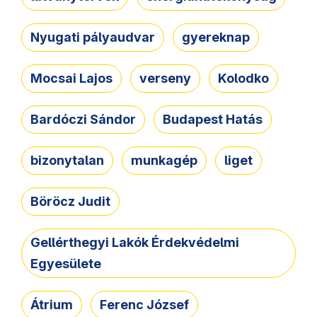
Nyugati pályaudvar
gyereknap
Mocsai Lajos
verseny
Kolodko
Bardóczi Sándor
Budapest Hatás
bizonytalan
munkagép
liget
Böröcz Judit
Gellérthegyi Lakók Érdekvédelmi
Egyesülete
Átrium
Ferenc József