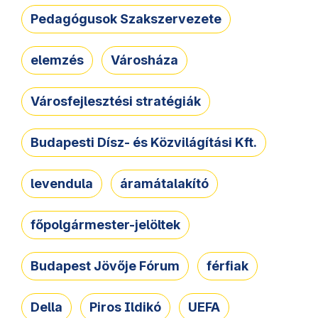
Pedagógusok Szakszervezete
elemzés
Városháza
Városfejlesztési stratégiák
Budapesti Dísz- és Közvilágítási Kft.
levendula
áramátalakító
főpolgármester-jelöltek
Budapest Jövője Fórum
férfiak
Della
Piros Ildikó
UEFA