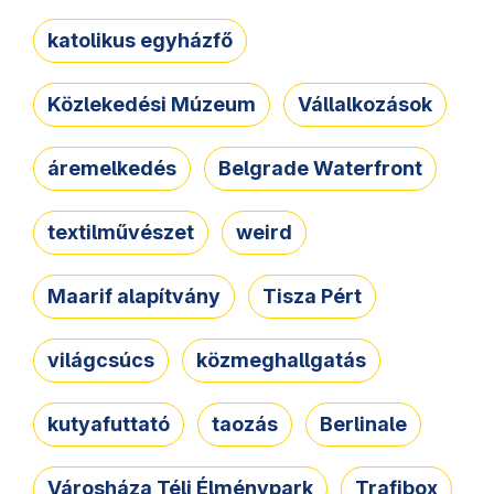
katolikus egyházfő
Közlekedési Múzeum
Vállalkozások
áremelkedés
Belgrade Waterfront
textilművészet
weird
Maarif alapítvány
Tisza Pért
világcsúcs
közmeghallgatás
kutyafuttató
taozás
Berlinale
Városháza Téli Élménypark
Trafibox