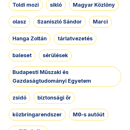
Toldi mozi
sikló
Magyar Közlöny
olasz
Szaniszló Sándor
Marci
Hanga Zoltán
tárlatvezetés
baleset
sérülések
Budapesti Műszaki és
Gazdaságtudományi Egyetem
zsidó
biztonsági őr
közbringarendszer
M0-s autóút