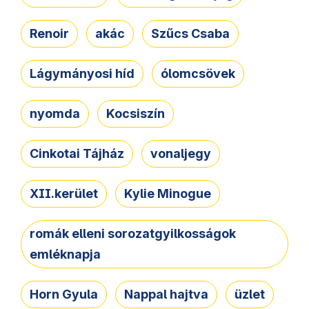
Renoir
akác
Szűcs Csaba
Lágymányosi híd
ólomcsövek
nyomda
Kocsiszín
Cinkotai Tájház
vonaljegy
XII.kerület
Kylie Minogue
romák elleni sorozatgyilkosságok
emléknapja
Horn Gyula
Nappal hajtva
üzlet