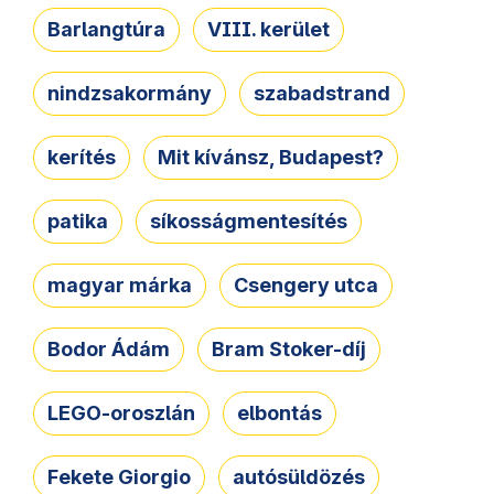
Barlangtúra
VIII. kerület
nindzsakormány
szabadstrand
kerítés
Mit kívánsz, Budapest?
patika
síkosságmentesítés
magyar márka
Csengery utca
Bodor Ádám
Bram Stoker-díj
LEGO-oroszlán
elbontás
Fekete Giorgio
autósüldözés