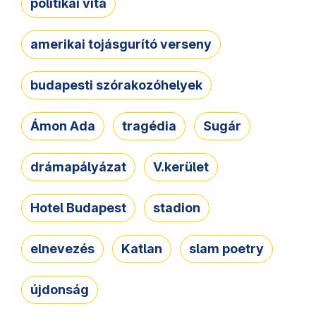
politikai vita
amerikai tojásgurító verseny
budapesti szórakozóhelyek
Ámon Ada
tragédia
Sugár
drámapályázat
V.kerület
Hotel Budapest
stadion
elnevezés
Katlan
slam poetry
újdonság