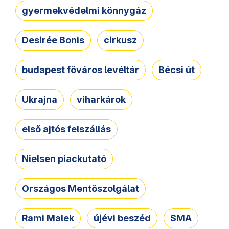
gyermekvédelmi könnygáz
Desirée Bonis
cirkusz
budapest főváros levéltár
Bécsi út
Ukrajna
viharkárok
első ajtós felszállás
Nielsen piackutató
Országos Mentőszolgálat
Rami Malek
újévi beszéd
SMA