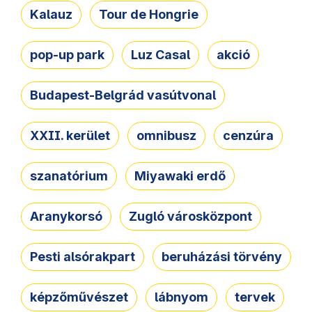
Kalauz
Tour de Hongrie
pop-up park
Luz Casal
akció
Budapest-Belgrád vasútvonal
XXII. kerület
omnibusz
cenzúra
szanatórium
Miyawaki erdő
Aranykorsó
Zugló városközpont
Pesti alsórakpart
beruházási törvény
képzőművészet
lábnyom
tervek