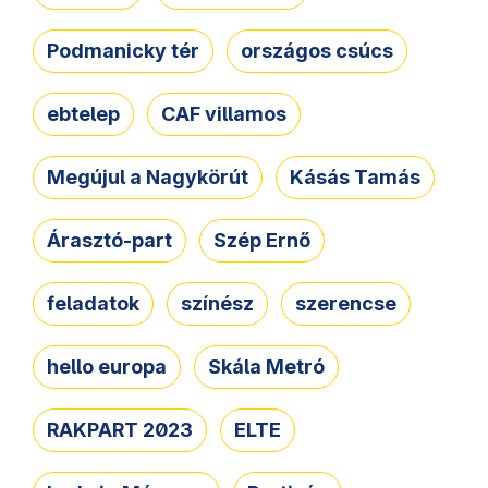
Podmanicky tér
országos csúcs
ebtelep
CAF villamos
Megújul a Nagykörút
Kásás Tamás
Árasztó-part
Szép Ernő
feladatok
színész
szerencse
hello europa
Skála Metró
RAKPART 2023
ELTE