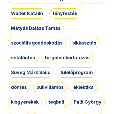
Walter Katalin
fényfestés
Mátyás Balázs Tamás
szociális gondoskodás
sikkasztás
sétálóutca
forgalomkorlátozás
Süveg Márk Saiid
túlélőprogram
döntés
bulivillamos
eklektika
kisgyerekek
teqball
Pálfi György