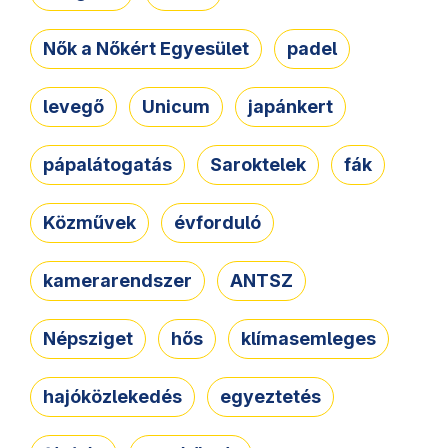
Nők a Nőkért Egyesület
padel
levegő
Unicum
japánkert
pápalátogatás
Saroktelek
fák
Közművek
évforduló
kamerarendszer
ANTSZ
Népsziget
hős
klímasemleges
hajóközlekedés
egyeztetés