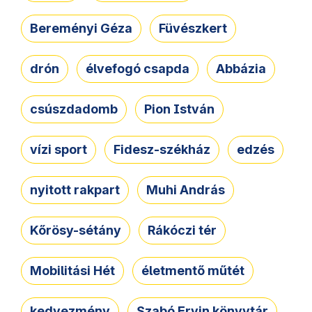
Bereményi Géza
Füvészkert
drón
élvefogó csapda
Abbázia
csúszdadomb
Pion István
vízi sport
Fidesz-székház
edzés
nyitott rakpart
Muhi András
Kőrösy-sétány
Rákóczi tér
Mobilitási Hét
életmentő műtét
kedvezmény
Szabó Ervin könyvtár