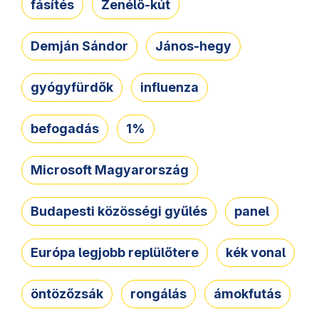
fásítés
Zenélő-kút
Demján Sándor
János-hegy
gyógyfürdők
influenza
befogadás
1%
Microsoft Magyarország
Budapesti közösségi gyűlés
panel
Európa legjobb replülőtere
kék vonal
öntözőzsák
rongálás
ámokfutás