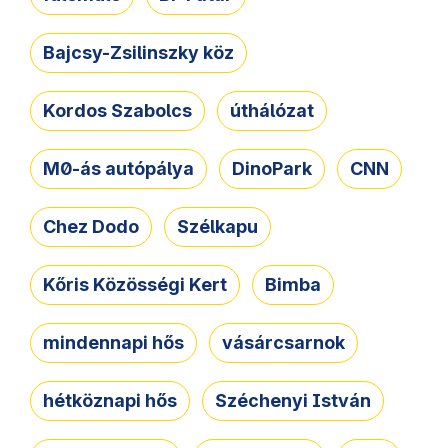
Bajcsy-Zsilinszky köz
Kordos Szabolcs
úthálózat
M0-ás autópálya
DinoPark
CNN
Chez Dodo
Szélkapu
Kőris Közösségi Kert
Bimba
mindennapi hős
vásárcsarnok
hétköznapi hős
Széchenyi István