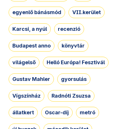
egyenlő bánásmód
VII.kerület
Karcsi, a nyúl
recenzió
Budapest anno
könyvtár
világelső
Helló Európa! Fesztivál
Gustav Mahler
gyorsulás
Vígszínház
Radnóti Zsuzsa
állatkert
Oscar-díj
metró