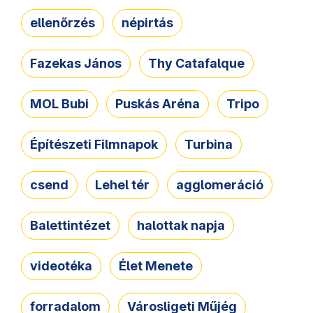
ellenőrzés
népirtás
Fazekas János
Thy Catafalque
MOL Bubi
Puskás Aréna
Tripo
Építészeti Filmnapok
Turbina
csend
Lehel tér
agglomeráció
Balettintézet
halottak napja
videotéka
Élet Menete
forradalom
Városligeti Műjég