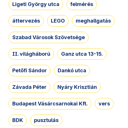
Ligeti György utca
felmérés
áttervezés
LEGO
meghallgatás
Szabad Városok Szövetsége
II. világháború
Ganz utca 13-15.
Petőfi Sándor
Dankó utca
Závada Péter
Nyáry Krisztián
Budapest Vásárcsarnokai Kft.
vers
BDK
pusztulás