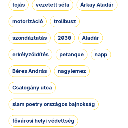
tojás
vezetett séta
Árkay Aladár
motorizáció
trolibusz
szondáztatás
2030
Aladár
erkélyzöldítés
petanque
napp
Béres András
nagylemez
Csalogány utca
slam poetry országos bajnokság
fővárosi helyi védettség