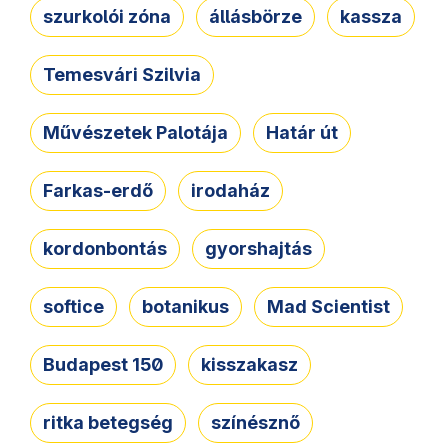
szurkolói zóna
állásbörze
kassza
Temesvári Szilvia
Művészetek Palotája
Határ út
Farkas-erdő
irodaház
kordonbontás
gyorshajtás
softice
botanikus
Mad Scientist
Budapest 150
kisszakasz
ritka betegség
színésznő