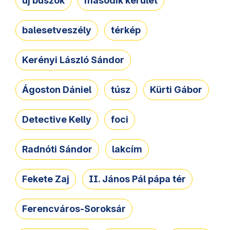
új buszok
második kerület
balesetveszély
térkép
Kerényi László Sándor
Ágoston Dániel
túsz
Kürti Gábor
Detective Kelly
foci
Radnóti Sándor
lakcím
Fekete Zaj
II. János Pál pápa tér
Ferencváros-Soroksár