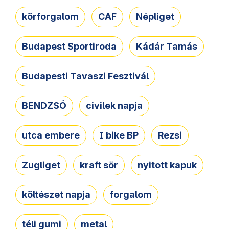
körforgalom
CAF
Népliget
Budapest Sportiroda
Kádár Tamás
Budapesti Tavaszi Fesztivál
BENDZSÓ
civilek napja
utca embere
I bike BP
Rezsi
Zugliget
kraft sör
nyitott kapuk
költészet napja
forgalom
téli gumi
metal