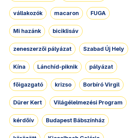
vállakozók
macaron
FUGA
Mi hazánk
biciklisáv
zeneszerzői pályázat
Szabad Új Hely
Kína
Lánchíd-piknik
pályázat
főigazgató
krizso
Borbíró Virgil
Dürer Kert
Világélelmezési Program
kérdőív
Budapest Bábszínház