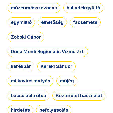
múzeumösszevonás
hulladékgyűjtő
egymillió
élhetőség
facsemete
Zoboki Gábor
Duna Menti Regionális Vízmű Zrt.
kerékpár
Kereki Sándor
milkovics mátyás
műjég
bacsó béla utca
Közterület használat
hirdetés
befolyásolás