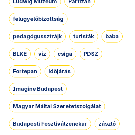
Ludwig Múzeum
Partizán
felügyelőbizottság
pedagógussztrájk
turisták
baba
BLKE
víz
csiga
PDSZ
Fortepan
időjárás
Imagine Budapest
Magyar Máltai Szeretetszolgálat
Budapesti Fesztiválzenekar
zászló