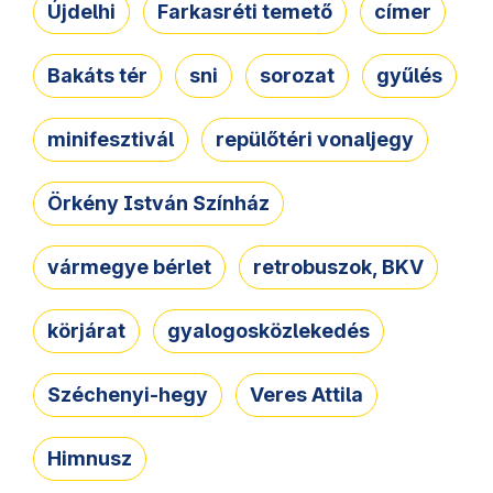
Újdelhi
Farkasréti temető
címer
Bakáts tér
sni
sorozat
gyűlés
minifesztivál
repülőtéri vonaljegy
Örkény István Színház
vármegye bérlet
retrobuszok, BKV
körjárat
gyalogosközlekedés
Széchenyi-hegy
Veres Attila
Himnusz