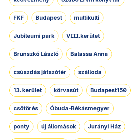
FKF
Budapest
multikulti
Jubileumi park
VIII.kerület
Brunszkó László
Balassa Anna
csúszdás játszótér
szálloda
13. kerület
körvasút
Budapest150
csőtörés
Óbuda-Békásmegyer
ponty
új állomások
Jurányi Ház