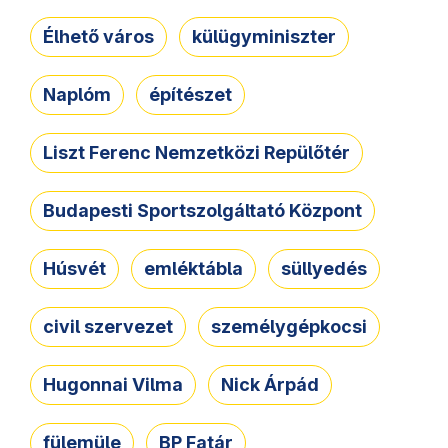
Élhető város
külügyminiszter
Naplóm
építészet
Liszt Ferenc Nemzetközi Repülőtér
Budapesti Sportszolgáltató Központ
Húsvét
emléktábla
süllyedés
civil szervezet
személygépkocsi
Hugonnai Vilma
Nick Árpád
fülemüle
BP Fatár