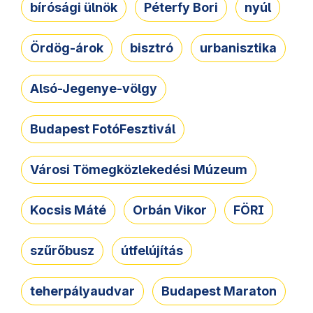
bírósági ülnök
Péterfy Bori
nyúl
Ördög-árok
bisztró
urbanisztika
Alsó-Jegenye-völgy
Budapest FotóFesztivál
Városi Tömegközlekedési Múzeum
Kocsis Máté
Orbán Vikor
FÖRI
szűrőbusz
útfelújítás
teherpályaudvar
Budapest Maraton