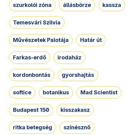
szurkolói zóna
állásbörze
kassza
Temesvári Szilvia
Művészetek Palotája
Határ út
Farkas-erdő
irodaház
kordonbontás
gyorshajtás
softice
botanikus
Mad Scientist
Budapest 150
kisszakasz
ritka betegség
színésznő