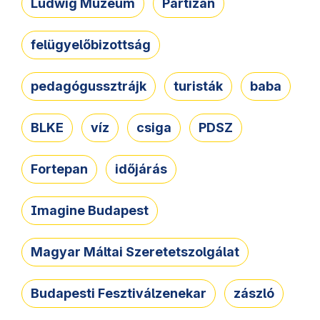
Ludwig Múzeum
Partizán
felügyelőbizottság
pedagógussztrájk
turisták
baba
BLKE
víz
csiga
PDSZ
Fortepan
időjárás
Imagine Budapest
Magyar Máltai Szeretetszolgálat
Budapesti Fesztiválzenekar
zászló