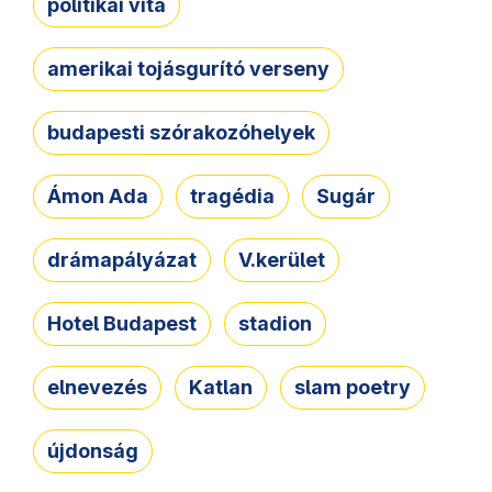
politikai vita
amerikai tojásgurító verseny
budapesti szórakozóhelyek
Ámon Ada
tragédia
Sugár
drámapályázat
V.kerület
Hotel Budapest
stadion
elnevezés
Katlan
slam poetry
újdonság