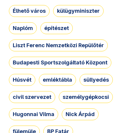
Élhető város
külügyminiszter
Naplóm
építészet
Liszt Ferenc Nemzetközi Repülőtér
Budapesti Sportszolgáltató Központ
Húsvét
emléktábla
süllyedés
civil szervezet
személygépkocsi
Hugonnai Vilma
Nick Árpád
fülemüle
BP Fatár