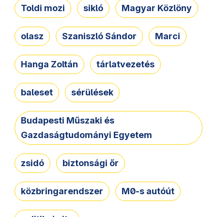
Toldi mozi
sikló
Magyar Közlöny
olasz
Szaniszló Sándor
Marci
Hanga Zoltán
tárlatvezetés
baleset
sérülések
Budapesti Műszaki és
Gazdaságtudományi Egyetem
zsidó
biztonsági őr
közbringarendszer
M0-s autóút