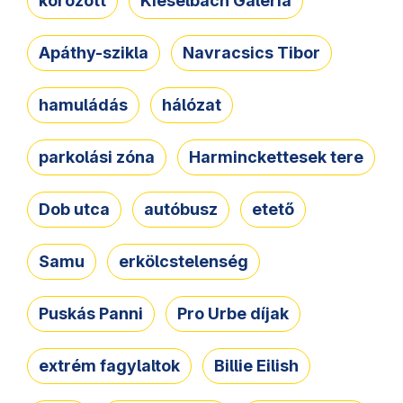
körözött
Kieselbach Galéria
Apáthy-szikla
Navracsics Tibor
hamuládás
hálózat
parkolási zóna
Harminckettesek tere
Dob utca
autóbusz
etető
Samu
erkölcstelenség
Puskás Panni
Pro Urbe díjak
extrém fagylaltok
Billie Eilish