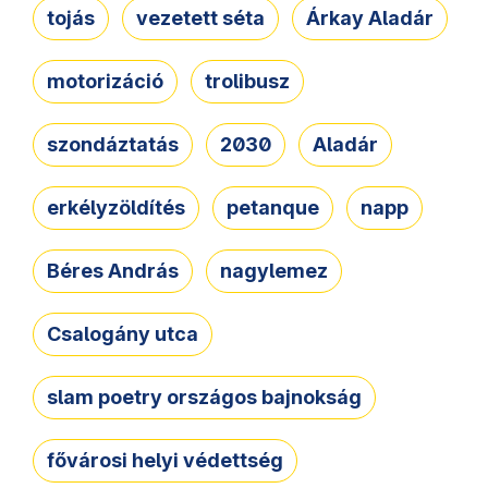
tojás
vezetett séta
Árkay Aladár
motorizáció
trolibusz
szondáztatás
2030
Aladár
erkélyzöldítés
petanque
napp
Béres András
nagylemez
Csalogány utca
slam poetry országos bajnokság
fővárosi helyi védettség