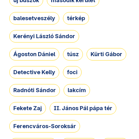
új buszok
második kerület
balesetveszély
térkép
Kerényi László Sándor
Ágoston Dániel
túsz
Kürti Gábor
Detective Kelly
foci
Radnóti Sándor
lakcím
Fekete Zaj
II. János Pál pápa tér
Ferencváros-Soroksár