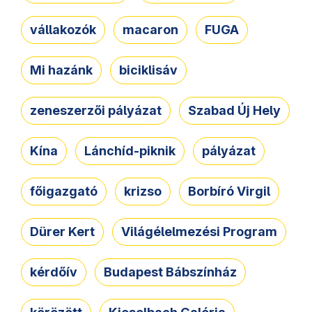
vállakozók
macaron
FUGA
Mi hazánk
biciklisáv
zeneszerzői pályázat
Szabad Új Hely
Kína
Lánchíd-piknik
pályázat
főigazgató
krizso
Borbíró Virgil
Dürer Kert
Világélelmezési Program
kérdőív
Budapest Bábszínház