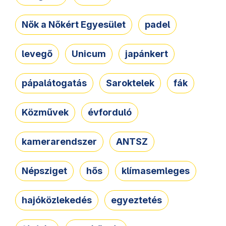
Nők a Nőkért Egyesület
padel
levegő
Unicum
japánkert
pápalátogatás
Saroktelek
fák
Közművek
évforduló
kamerarendszer
ANTSZ
Népsziget
hős
klímasemleges
hajóközlekedés
egyeztetés