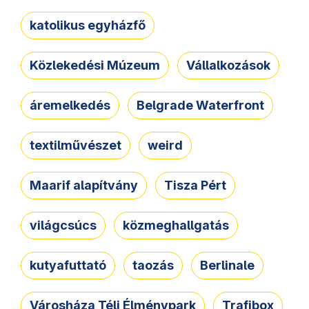
katolikus egyházfő
Közlekedési Múzeum
Vállalkozások
áremelkedés
Belgrade Waterfront
textilművészet
weird
Maarif alapítvány
Tisza Pért
világcsúcs
közmeghallgatás
kutyafuttató
taozás
Berlinale
Városháza Téli Élménypark
Trafibox