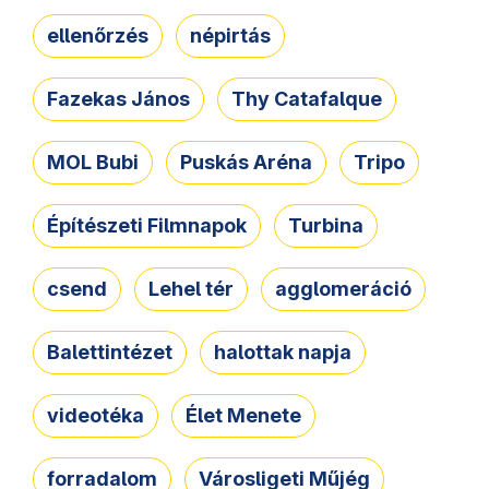
ellenőrzés
népirtás
Fazekas János
Thy Catafalque
MOL Bubi
Puskás Aréna
Tripo
Építészeti Filmnapok
Turbina
csend
Lehel tér
agglomeráció
Balettintézet
halottak napja
videotéka
Élet Menete
forradalom
Városligeti Műjég