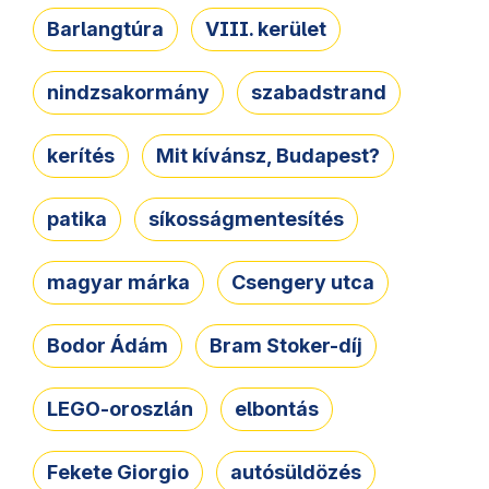
Barlangtúra
VIII. kerület
nindzsakormány
szabadstrand
kerítés
Mit kívánsz, Budapest?
patika
síkosságmentesítés
magyar márka
Csengery utca
Bodor Ádám
Bram Stoker-díj
LEGO-oroszlán
elbontás
Fekete Giorgio
autósüldözés