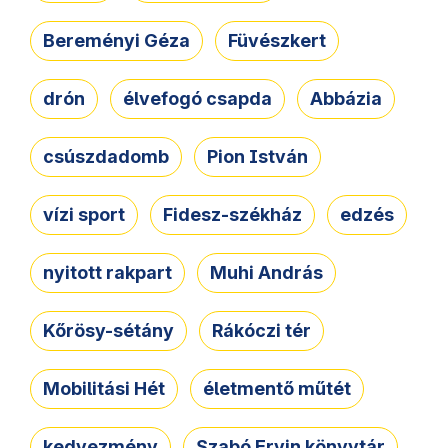
Bereményi Géza
Füvészkert
drón
élvefogó csapda
Abbázia
csúszdadomb
Pion István
vízi sport
Fidesz-székház
edzés
nyitott rakpart
Muhi András
Kőrösy-sétány
Rákóczi tér
Mobilitási Hét
életmentő műtét
kedvezmény
Szabó Ervin könyvtár