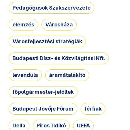
Pedagógusok Szakszervezete
elemzés
Városháza
Városfejlesztési stratégiák
Budapesti Dísz- és Közvilágítási Kft.
levendula
áramátalakító
főpolgármester-jelöltek
Budapest Jövője Fórum
férfiak
Della
Piros Ildikó
UEFA