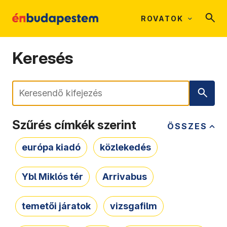
ROVATOK
Keresés
Keresés
Szűrés címkék szerint
ÖSSZES
európa kiadó
közlekedés
Ybl Miklós tér
Arrivabus
temetői járatok
vizsgafilm