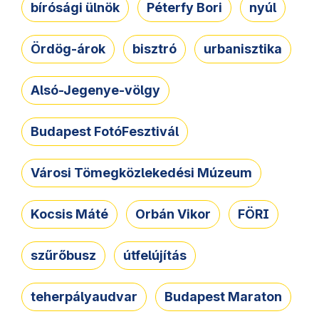
bírósági ülnök
Péterfy Bori
nyúl
Ördög-árok
bisztró
urbanisztika
Alsó-Jegenye-völgy
Budapest FotóFesztivál
Városi Tömegközlekedési Múzeum
Kocsis Máté
Orbán Vikor
FÖRI
szűrőbusz
útfelújítás
teherpályaudvar
Budapest Maraton