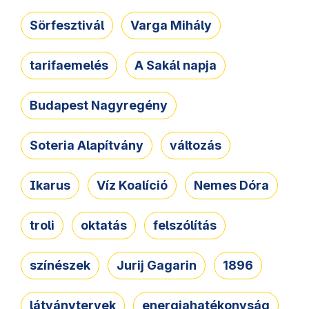
Sörfesztivál
Varga Mihály
tarifaemelés
A Sakál napja
Budapest Nagyregény
Soteria Alapítvány
változás
Ikarus
Víz Koalíció
Nemes Dóra
troli
oktatás
felszólítás
színészek
Jurij Gagarin
1896
látványtervek
energiahatékonyság