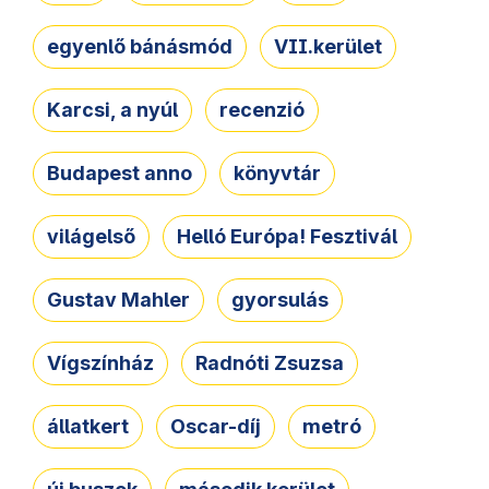
egyenlő bánásmód
VII.kerület
Karcsi, a nyúl
recenzió
Budapest anno
könyvtár
világelső
Helló Európa! Fesztivál
Gustav Mahler
gyorsulás
Vígszínház
Radnóti Zsuzsa
állatkert
Oscar-díj
metró