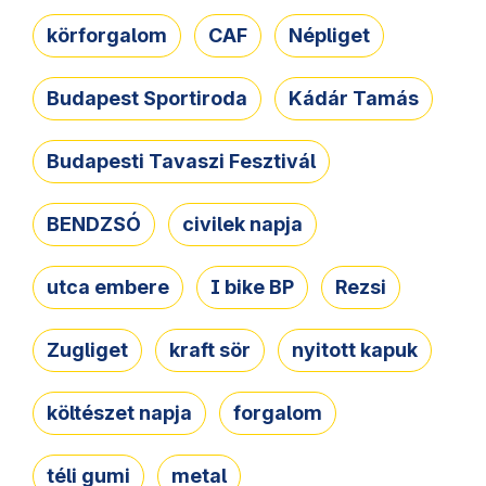
körforgalom
CAF
Népliget
Budapest Sportiroda
Kádár Tamás
Budapesti Tavaszi Fesztivál
BENDZSÓ
civilek napja
utca embere
I bike BP
Rezsi
Zugliget
kraft sör
nyitott kapuk
költészet napja
forgalom
téli gumi
metal