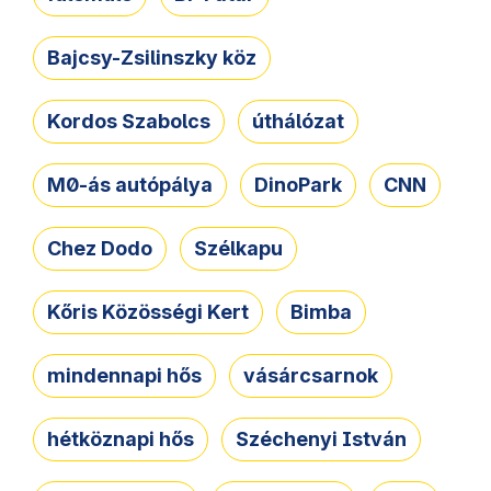
Bajcsy-Zsilinszky köz
Kordos Szabolcs
úthálózat
M0-ás autópálya
DinoPark
CNN
Chez Dodo
Szélkapu
Kőris Közösségi Kert
Bimba
mindennapi hős
vásárcsarnok
hétköznapi hős
Széchenyi István