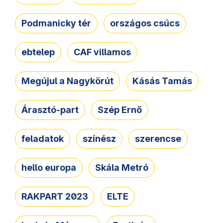
Podmanicky tér
országos csúcs
ebtelep
CAF villamos
Megújul a Nagykörút
Kásás Tamás
Árasztó-part
Szép Ernő
feladatok
színész
szerencse
hello europa
Skála Metró
RAKPART 2023
ELTE