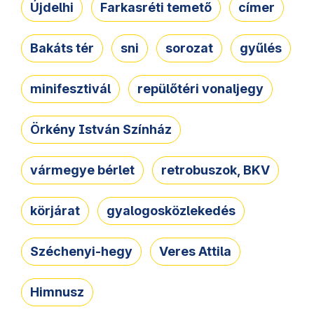
Újdelhi
Farkasréti temető
címer
Bakáts tér
sni
sorozat
gyűlés
minifesztivál
repülőtéri vonaljegy
Örkény István Színház
vármegye bérlet
retrobuszok, BKV
körjárat
gyalogosközlekedés
Széchenyi-hegy
Veres Attila
Himnusz