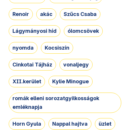
Renoir
akác
Szűcs Csaba
Lágymányosi híd
ólomcsövek
nyomda
Kocsiszín
Cinkotai Tájház
vonaljegy
XII.kerület
Kylie Minogue
romák elleni sorozatgyilkosságok
emléknapja
Horn Gyula
Nappal hajtva
üzlet