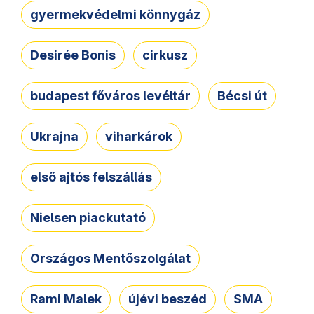
gyermekvédelmi könnygáz
Desirée Bonis
cirkusz
budapest főváros levéltár
Bécsi út
Ukrajna
viharkárok
első ajtós felszállás
Nielsen piackutató
Országos Mentőszolgálat
Rami Malek
újévi beszéd
SMA