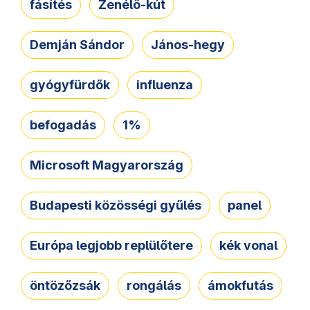
fásítés
Zenélő-kút
Demján Sándor
János-hegy
gyógyfürdők
influenza
befogadás
1%
Microsoft Magyarország
Budapesti közösségi gyűlés
panel
Európa legjobb replülőtere
kék vonal
öntözőzsák
rongálás
ámokfutás