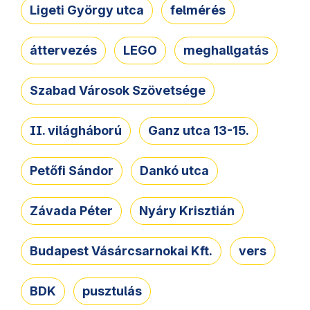
Ligeti György utca
felmérés
áttervezés
LEGO
meghallgatás
Szabad Városok Szövetsége
II. világháború
Ganz utca 13-15.
Petőfi Sándor
Dankó utca
Závada Péter
Nyáry Krisztián
Budapest Vásárcsarnokai Kft.
vers
BDK
pusztulás