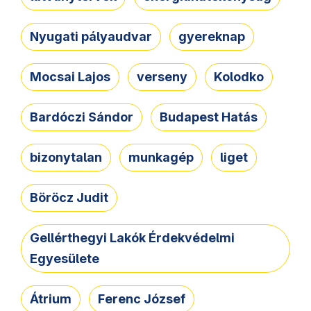
Nyugati pályaudvar
gyereknap
Mocsai Lajos
verseny
Kolodko
Bardóczi Sándor
Budapest Hatás
bizonytalan
munkagép
liget
Böröcz Judit
Gellérthegyi Lakók Érdekvédelmi
Egyesülete
Átrium
Ferenc József