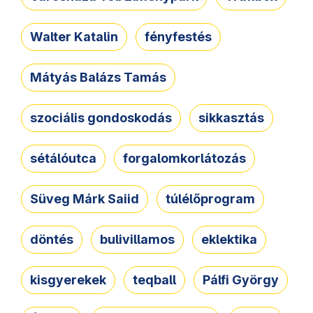
Walter Katalin
fényfestés
Mátyás Balázs Tamás
szociális gondoskodás
sikkasztás
sétálóutca
forgalomkorlátozás
Süveg Márk Saiid
túlélőprogram
döntés
bulivillamos
eklektika
kisgyerekek
teqball
Pálfi György