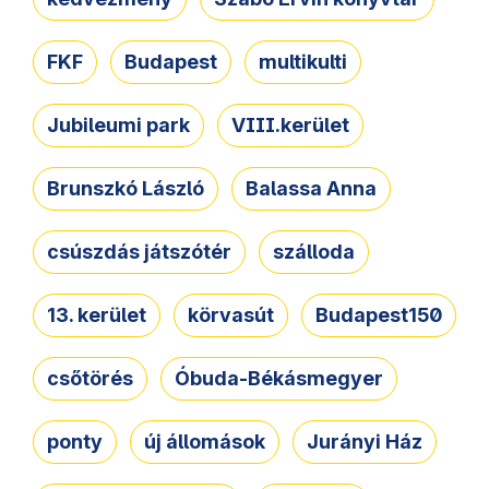
FKF
Budapest
multikulti
Jubileumi park
VIII.kerület
Brunszkó László
Balassa Anna
csúszdás játszótér
szálloda
13. kerület
körvasút
Budapest150
csőtörés
Óbuda-Békásmegyer
ponty
új állomások
Jurányi Ház