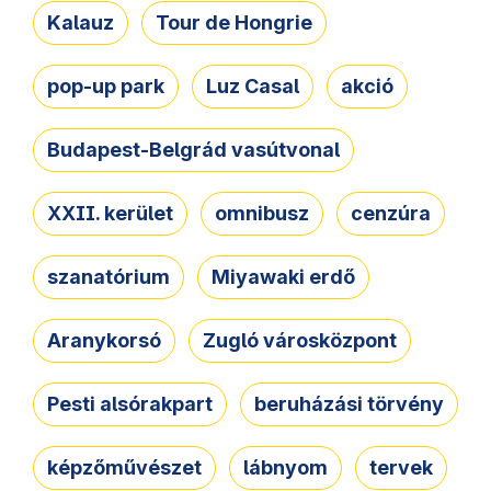
Kalauz
Tour de Hongrie
pop-up park
Luz Casal
akció
Budapest-Belgrád vasútvonal
XXII. kerület
omnibusz
cenzúra
szanatórium
Miyawaki erdő
Aranykorsó
Zugló városközpont
Pesti alsórakpart
beruházási törvény
képzőművészet
lábnyom
tervek