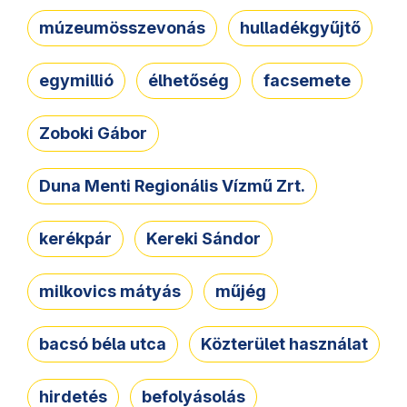
múzeumösszevonás
hulladékgyűjtő
egymillió
élhetőség
facsemete
Zoboki Gábor
Duna Menti Regionális Vízmű Zrt.
kerékpár
Kereki Sándor
milkovics mátyás
műjég
bacsó béla utca
Közterület használat
hirdetés
befolyásolás