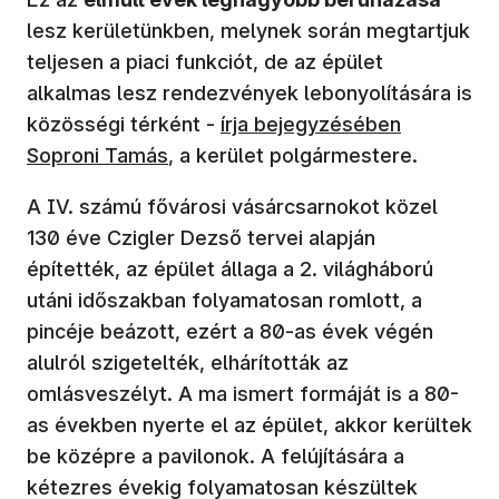
lesz kerületünkben, melynek során megtartjuk
teljesen a piaci funkciót, de az épület
alkalmas lesz rendezvények lebonyolítására is
közösségi térként -
írja bejegyzésében
Soproni Tamás
, a kerület polgármestere.
A IV. számú fővárosi vásárcsarnokot közel
130 éve Czigler Dezső tervei alapján
építették, az épület állaga a 2. világháború
utáni időszakban folyamatosan romlott, a
pincéje beázott, ezért a 80-as évek végén
alulról szigetelték, elhárították az
omlásveszélyt. A ma ismert formáját is a 80-
as években nyerte el az épület, akkor kerültek
be középre a pavilonok. A felújítására a
kétezres évekig folyamatosan készültek