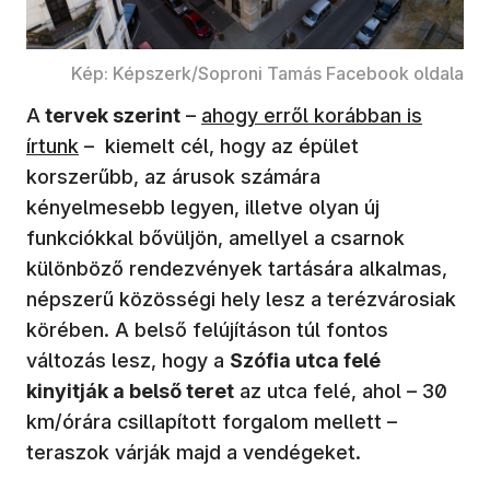
Kép: Képszerk/Soproni Tamás Facebook oldala
A
tervek szerint
–
ahogy erről korábban is
írtunk
– kiemelt cél, hogy az épület
korszerűbb, az árusok számára
kényelmesebb legyen, illetve olyan új
funkciókkal bővüljön, amellyel a csarnok
különböző rendezvények tartására alkalmas,
népszerű közösségi hely lesz a terézvárosiak
körében. A belső felújításon túl fontos
változás lesz, hogy a
Szófia utca felé
kinyitják a belső teret
az utca felé, ahol – 30
km/órára csillapított forgalom mellett –
teraszok várják majd a vendégeket.