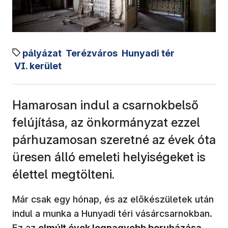
pályázat
Terézváros
Hunyadi tér
VI. kerület
Hamarosan indul a csarnokbelső
felújítása, az önkormányzat ezzel
párhuzamosan szeretné az évek óta
üresen álló emeleti helyiségeket is
élettel megtölteni.
Már csak egy hónap, és az előkészületek után
indul a munka a Hunyadi téri vásárcsarnokban.
Ez az
elmúlt évek legnagyobb beruházása