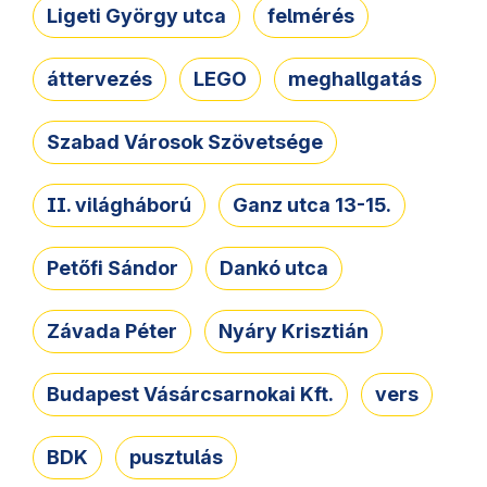
Ligeti György utca
felmérés
áttervezés
LEGO
meghallgatás
Szabad Városok Szövetsége
II. világháború
Ganz utca 13-15.
Petőfi Sándor
Dankó utca
Závada Péter
Nyáry Krisztián
Budapest Vásárcsarnokai Kft.
vers
BDK
pusztulás