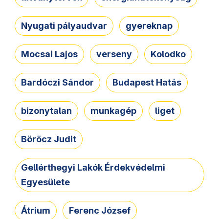
Nyugati pályaudvar
gyereknap
Mocsai Lajos
verseny
Kolodko
Bardóczi Sándor
Budapest Hatás
bizonytalan
munkagép
liget
Böröcz Judit
Gellérthegyi Lakók Érdekvédelmi
Egyesülete
Átrium
Ferenc József