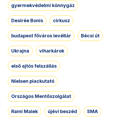
gyermekvédelmi könnygáz
Desirée Bonis
cirkusz
budapest főváros levéltár
Bécsi út
Ukrajna
viharkárok
első ajtós felszállás
Nielsen piackutató
Országos Mentőszolgálat
Rami Malek
újévi beszéd
SMA