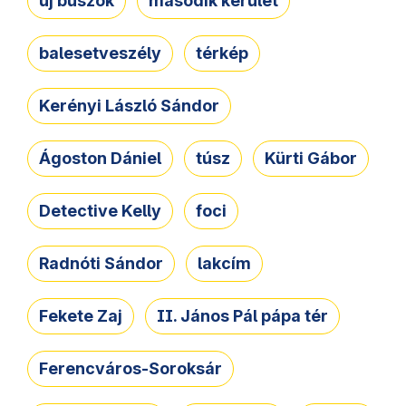
új buszok
második kerület
balesetveszély
térkép
Kerényi László Sándor
Ágoston Dániel
túsz
Kürti Gábor
Detective Kelly
foci
Radnóti Sándor
lakcím
Fekete Zaj
II. János Pál pápa tér
Ferencváros-Soroksár