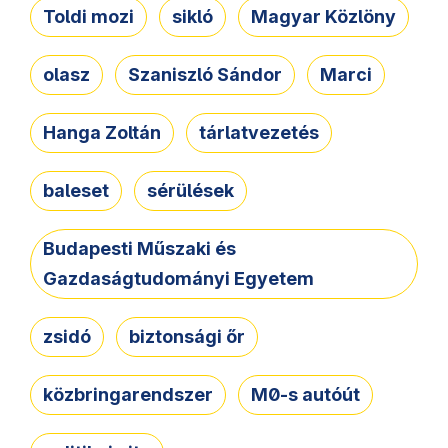
Toldi mozi
sikló
Magyar Közlöny
olasz
Szaniszló Sándor
Marci
Hanga Zoltán
tárlatvezetés
baleset
sérülések
Budapesti Műszaki és
Gazdaságtudományi Egyetem
zsidó
biztonsági őr
közbringarendszer
M0-s autóút