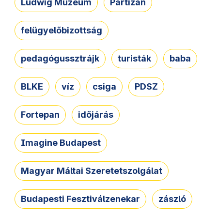
Ludwig Múzeum
Partizán
felügyelőbizottság
pedagógussztrájk
turisták
baba
BLKE
víz
csiga
PDSZ
Fortepan
időjárás
Imagine Budapest
Magyar Máltai Szeretetszolgálat
Budapesti Fesztiválzenekar
zászló