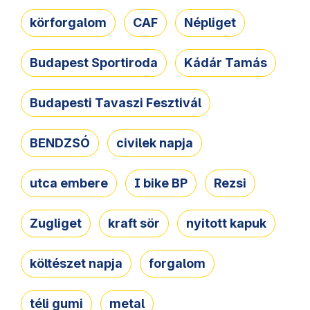
körforgalom
CAF
Népliget
Budapest Sportiroda
Kádár Tamás
Budapesti Tavaszi Fesztivál
BENDZSÓ
civilek napja
utca embere
I bike BP
Rezsi
Zugliget
kraft sör
nyitott kapuk
költészet napja
forgalom
téli gumi
metal