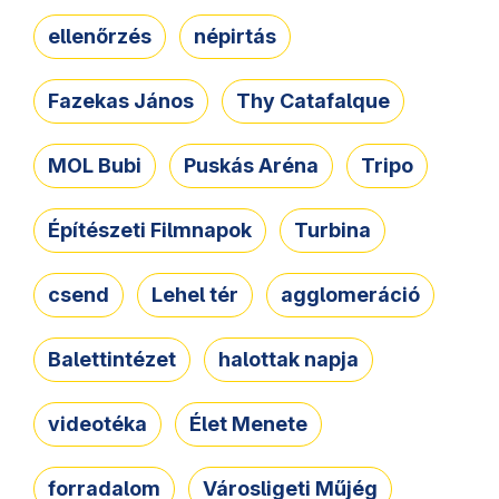
ellenőrzés
népirtás
Fazekas János
Thy Catafalque
MOL Bubi
Puskás Aréna
Tripo
Építészeti Filmnapok
Turbina
csend
Lehel tér
agglomeráció
Balettintézet
halottak napja
videotéka
Élet Menete
forradalom
Városligeti Műjég