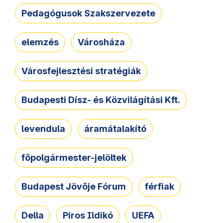
Pedagógusok Szakszervezete
elemzés
Városháza
Városfejlesztési stratégiák
Budapesti Dísz- és Közvilágítási Kft.
levendula
áramátalakító
főpolgármester-jelöltek
Budapest Jövője Fórum
férfiak
Della
Piros Ildikó
UEFA