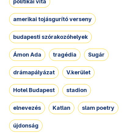
politikai vita
amerikai tojásgurító verseny
budapesti szórakozóhelyek
Ámon Ada
tragédia
Sugár
drámapályázat
V.kerület
Hotel Budapest
stadion
elnevezés
Katlan
slam poetry
újdonság