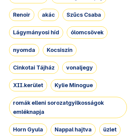
Renoir
akác
Szűcs Csaba
Lágymányosi híd
ólomcsövek
nyomda
Kocsiszín
Cinkotai Tájház
vonaljegy
XII.kerület
Kylie Minogue
romák elleni sorozatgyilkosságok
emléknapja
Horn Gyula
Nappal hajtva
üzlet