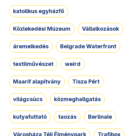
katolikus egyházfő
Közlekedési Múzeum
Vállalkozások
áremelkedés
Belgrade Waterfront
textilművészet
weird
Maarif alapítvány
Tisza Pért
világcsúcs
közmeghallgatás
kutyafuttató
taozás
Berlinale
Városháza Téli Élménypark
Trafibox