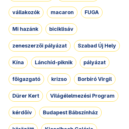
vállakozók
macaron
FUGA
Mi hazánk
biciklisáv
zeneszerzői pályázat
Szabad Új Hely
Kína
Lánchíd-piknik
pályázat
főigazgató
krizso
Borbíró Virgil
Dürer Kert
Világélelmezési Program
kérdőív
Budapest Bábszínház