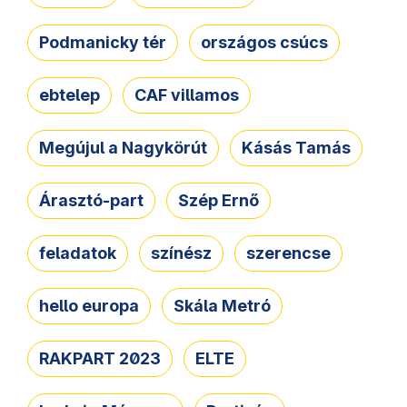
Podmanicky tér
országos csúcs
ebtelep
CAF villamos
Megújul a Nagykörút
Kásás Tamás
Árasztó-part
Szép Ernő
feladatok
színész
szerencse
hello europa
Skála Metró
RAKPART 2023
ELTE