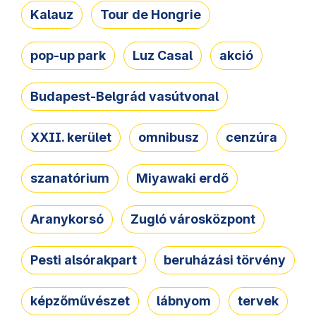
Kalauz
Tour de Hongrie
pop-up park
Luz Casal
akció
Budapest-Belgrád vasútvonal
XXII. kerület
omnibusz
cenzúra
szanatórium
Miyawaki erdő
Aranykorsó
Zugló városközpont
Pesti alsórakpart
beruházási törvény
képzőművészet
lábnyom
tervek