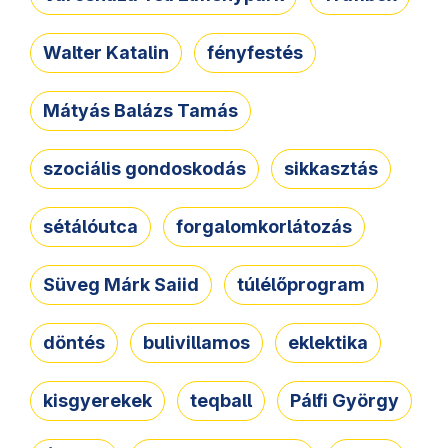
Walter Katalin
fényfestés
Mátyás Balázs Tamás
szociális gondoskodás
sikkasztás
sétálóutca
forgalomkorlátozás
Süveg Márk Saiid
túlélőprogram
döntés
bulivillamos
eklektika
kisgyerekek
teqball
Pálfi György