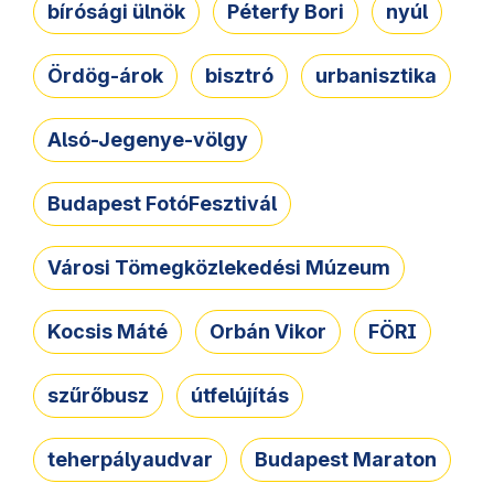
bírósági ülnök
Péterfy Bori
nyúl
Ördög-árok
bisztró
urbanisztika
Alsó-Jegenye-völgy
Budapest FotóFesztivál
Városi Tömegközlekedési Múzeum
Kocsis Máté
Orbán Vikor
FÖRI
szűrőbusz
útfelújítás
teherpályaudvar
Budapest Maraton