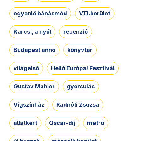
egyenlő bánásmód
VII.kerület
Karcsi, a nyúl
recenzió
Budapest anno
könyvtár
világelső
Helló Európa! Fesztivál
Gustav Mahler
gyorsulás
Vígszínház
Radnóti Zsuzsa
állatkert
Oscar-díj
metró