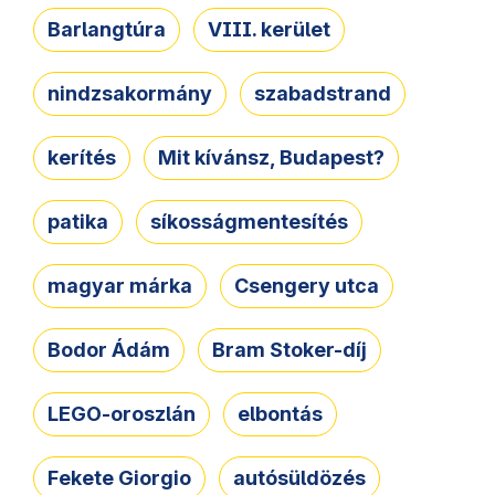
Barlangtúra
VIII. kerület
nindzsakormány
szabadstrand
kerítés
Mit kívánsz, Budapest?
patika
síkosságmentesítés
magyar márka
Csengery utca
Bodor Ádám
Bram Stoker-díj
LEGO-oroszlán
elbontás
Fekete Giorgio
autósüldözés