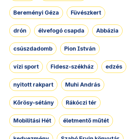
Bereményi Géza
Füvészkert
drón
élvefogó csapda
Abbázia
csúszdadomb
Pion István
vízi sport
Fidesz-székház
edzés
nyitott rakpart
Muhi András
Kőrösy-sétány
Rákóczi tér
Mobilitási Hét
életmentő műtét
kedvezmény
Szabó Ervin könyvtár