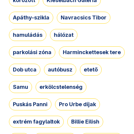
körözött
Kieselbach Galéria
Apáthy-szikla
Navracsics Tibor
hamuládás
hálózat
parkolási zóna
Harminckettesek tere
Dob utca
autóbusz
etető
Samu
erkölcstelenség
Puskás Panni
Pro Urbe díjak
extrém fagylaltok
Billie Eilish