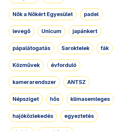
Nők a Nőkért Egyesület
padel
levegő
Unicum
japánkert
pápalátogatás
Saroktelek
fák
Közművek
évforduló
kamerarendszer
ANTSZ
Népsziget
hős
klímasemleges
hajóközlekedés
egyeztetés