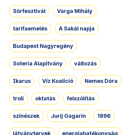
Sörfesztivál
Varga Mihály
tarifaemelés
A Sakál napja
Budapest Nagyregény
Soteria Alapítvány
változás
Ikarus
Víz Koalíció
Nemes Dóra
troli
oktatás
felszólítás
színészek
Jurij Gagarin
1896
látványtervek
energiahatékonyság