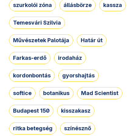
szurkolói zóna
állásbörze
kassza
Temesvári Szilvia
Művészetek Palotája
Határ út
Farkas-erdő
irodaház
kordonbontás
gyorshajtás
softice
botanikus
Mad Scientist
Budapest 150
kisszakasz
ritka betegség
színésznő