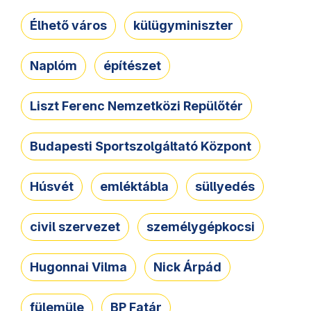
Élhető város
külügyminiszter
Naplóm
építészet
Liszt Ferenc Nemzetközi Repülőtér
Budapesti Sportszolgáltató Központ
Húsvét
emléktábla
süllyedés
civil szervezet
személygépkocsi
Hugonnai Vilma
Nick Árpád
fülemüle
BP Fatár