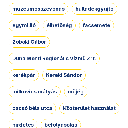
múzeumösszevonás
hulladékgyűjtő
egymillió
élhetőség
facsemete
Zoboki Gábor
Duna Menti Regionális Vízmű Zrt.
kerékpár
Kereki Sándor
milkovics mátyás
műjég
bacsó béla utca
Közterület használat
hirdetés
befolyásolás