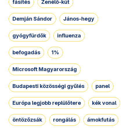
fásítés
Zenélő-kút
Demján Sándor
János-hegy
gyógyfürdők
influenza
befogadás
1%
Microsoft Magyarország
Budapesti közösségi gyűlés
panel
Európa legjobb replülőtere
kék vonal
öntözőzsák
rongálás
ámokfutás