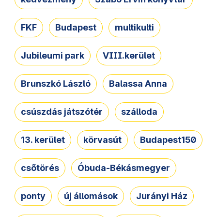
FKF
Budapest
multikulti
Jubileumi park
VIII.kerület
Brunszkó László
Balassa Anna
csúszdás játszótér
szálloda
13. kerület
körvasút
Budapest150
csőtörés
Óbuda-Békásmegyer
ponty
új állomások
Jurányi Ház