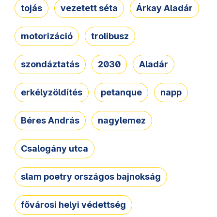
tojás
vezetett séta
Árkay Aladár
motorizáció
trolibusz
szondáztatás
2030
Aladár
erkélyzöldítés
petanque
napp
Béres András
nagylemez
Csalogány utca
slam poetry országos bajnokság
fővárosi helyi védettség