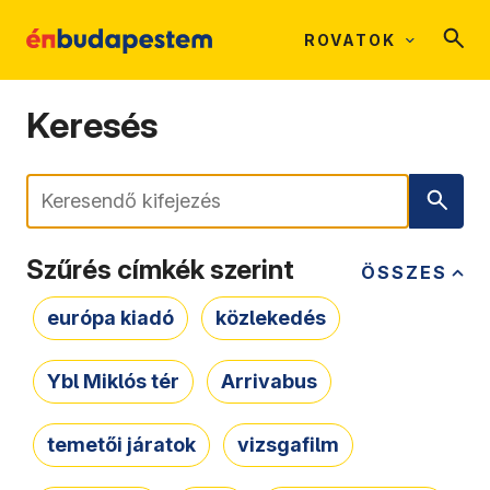
ROVATOK
Keresés
Keresés
Szűrés címkék szerint
ÖSSZES
európa kiadó
közlekedés
Ybl Miklós tér
Arrivabus
temetői járatok
vizsgafilm