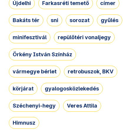
Újdelhi
Farkasréti temető
címer
Bakáts tér
sni
sorozat
gyűlés
minifesztivál
repülőtéri vonaljegy
Örkény István Színház
vármegye bérlet
retrobuszok, BKV
körjárat
gyalogosközlekedés
Széchenyi-hegy
Veres Attila
Himnusz