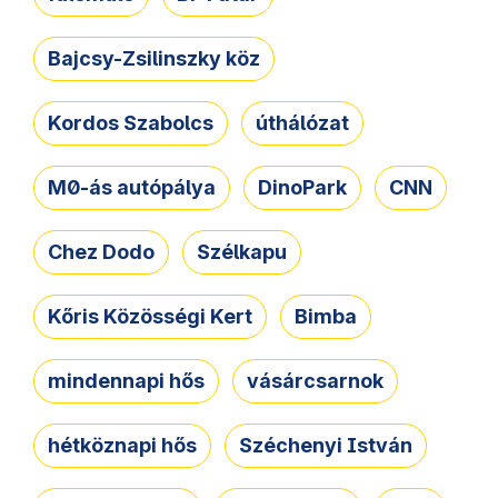
Bajcsy-Zsilinszky köz
Kordos Szabolcs
úthálózat
M0-ás autópálya
DinoPark
CNN
Chez Dodo
Szélkapu
Kőris Közösségi Kert
Bimba
mindennapi hős
vásárcsarnok
hétköznapi hős
Széchenyi István