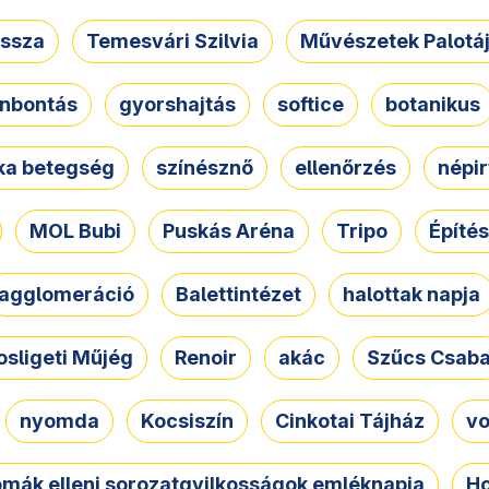
ssza
Temesvári Szilvia
Művészetek Palotá
nbontás
gyorshajtás
softice
botanikus
tka betegség
színésznő
ellenőrzés
népir
MOL Bubi
Puskás Aréna
Tripo
Építés
agglomeráció
Balettintézet
halottak napja
osligeti Műjég
Renoir
akác
Szűcs Csab
nyomda
Kocsiszín
Cinkotai Tájház
vo
omák elleni sorozatgyilkosságok emléknapja
Ho