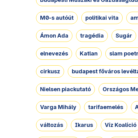
M0-s autóút
politikai vita
am
Ámon Ada
tragédia
Sugár
elnevezés
Katlan
slam poet
cirkusz
budapest főváros levélt
Nielsen piackutató
Országos Me
Varga Mihály
tarifaemelés
A
változás
Ikarus
Víz Koalíció