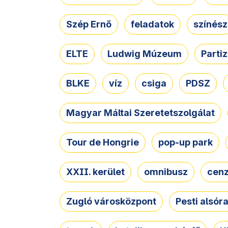
Szép Ernő
feladatok
színész
ELTE
Ludwig Múzeum
Parti
BLKE
víz
csiga
PDSZ
Magyar Máltai Szeretetszolgálat
Tour de Hongrie
pop-up park
XXII. kerület
omnibusz
cen
Zugló városközpont
Pesti alsór