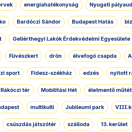
ervek
energiahatékonyság
Nyugati pályau
ko
Bardóczi Sándor
Budapest Hatás
bi
t
Gellérthegyi Lakók Érdekvédelmi Egyesülete
Füvészkert
drón
élvefogó csapda
A
ízi sport
Fidesz-székház
edzés
nyitott 
Rákóczi tér
Mobilitási Hét
életmentő műtét
udapest
multikulti
Jubileumi park
VIII.k
csúszdás játszótér
szálloda
13. kerület