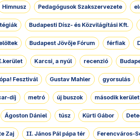
Himnusz
Pedagógusok Szakszervezete
e
atégiák
Budapesti Dísz- és Közvilágítási Kft.
elöltek
Budapest Jövője Fórum
férfiak
D
.kerület
Karcsi, a nyúl
recenzió
Budape
ópa! Fesztivál
Gustav Mahler
gyorsulás
ar-díj
metró
új buszok
második kerület
Ágoston Dániel
túsz
Kürti Gábor
Dete
e Zaj
II. János Pál pápa tér
Ferencváros-S