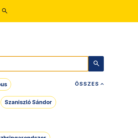
ÖSSZES
bus
Szaniszló Sándor
zbringarendszer