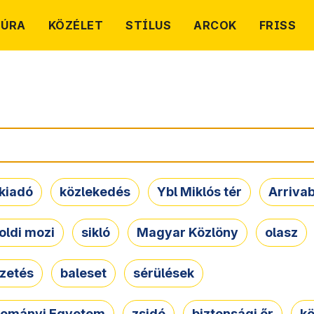
TÚRA
KÖZÉLET
STÍLUS
ARCOK
FRISS
kiadó
közlekedés
Ybl Miklós tér
Arriva
oldi mozi
sikló
Magyar Közlöny
olasz
ezetés
baleset
sérülések
dományi Egyetem
zsidó
biztonsági őr
kö