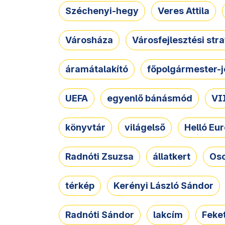
Széchenyi-hegy
Veres Attila
Városháza
Városfejlesztési str
áramátalakító
főpolgármester-j
UEFA
egyenlő bánásmód
VII
könyvtár
világelső
Helló Eur
Radnóti Zsuzsa
állatkert
Osc
térkép
Kerényi László Sándor
Radnóti Sándor
lakcím
Feket