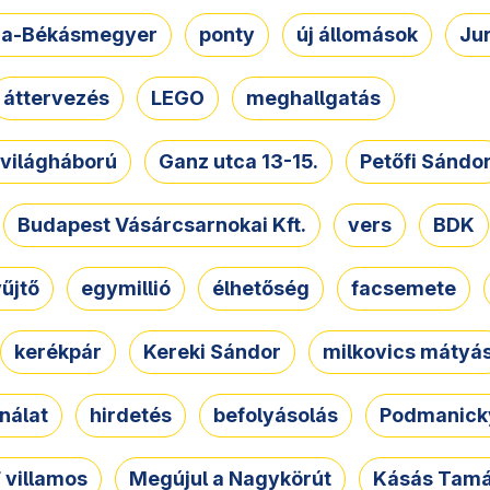
a-Békásmegyer
ponty
új állomások
Ju
áttervezés
LEGO
meghallgatás
. világháború
Ganz utca 13-15.
Petőfi Sándo
Budapest Vásárcsarnokai Kft.
vers
BDK
űjtő
egymillió
élhetőség
facsemete
kerékpár
Kereki Sándor
milkovics mátyá
nálat
hirdetés
befolyásolás
Podmanicky
 villamos
Megújul a Nagykörút
Kásás Tam