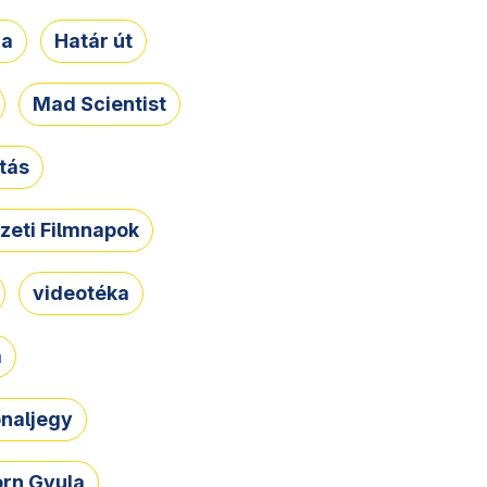
ja
Határ út
Mad Scientist
tás
zeti Filmnapok
videotéka
a
naljegy
rn Gyula