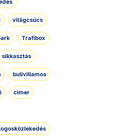
edés
t
világcsúcs
park
Trafibox
sikkasztás
s
bulivillamos
ő
címer
logosközlekedés