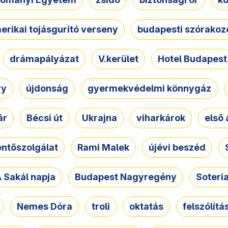
erikai tojásgurító verseny
budapesti szórakoz
drámapályázat
V.kerület
Hotel Budapest
ry
újdonság
gyermekvédelmi könnygáz
ár
Bécsi út
Ukrajna
viharkárok
első 
ntőszolgálat
Rami Malek
újévi beszéd
 Sakál napja
Budapest Nagyregény
Soteri
Nemes Dóra
troli
oktatás
felszólítá