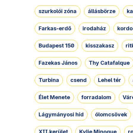
szurkolói zóna
állásbörze
ka
Farkas-erdő
irodaház
kordo
Budapest 150
kisszakasz
ri
Fazekas János
Thy Catafalque
Turbina
csend
Lehel tér
Élet Menete
forradalom
Vár
Lágymányosi híd
ólomcsövek
XII.kerület
Kylie Minogue
r