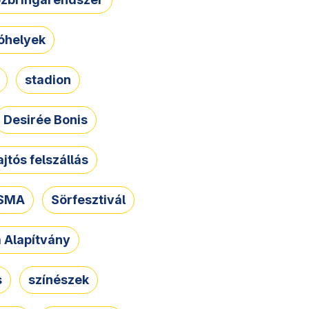
óhelyek
stadion
Desirée Bonis
ajtós felszállás
SMA
Sörfesztivál
a Alapítvány
s
színészek