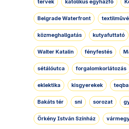
tervek
katolikus egyházfő
K
Belgrade Waterfront
textilművé
közmeghallgatás
kutyafuttató
Walter Katalin
fényfestés
M
sétálóutca
forgalomkorlátozás
eklektika
kisgyerekek
teqba
Bakáts tér
sni
sorozat
g
Örkény István Színház
vármegy