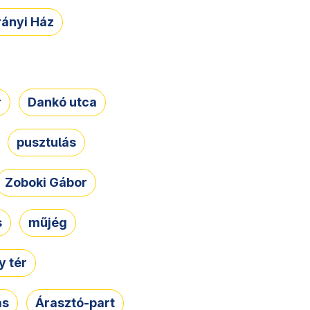
rányi Ház
r
Dankó utca
pusztulás
Zoboki Gábor
s
műjég
 tér
ás
Árasztó-part