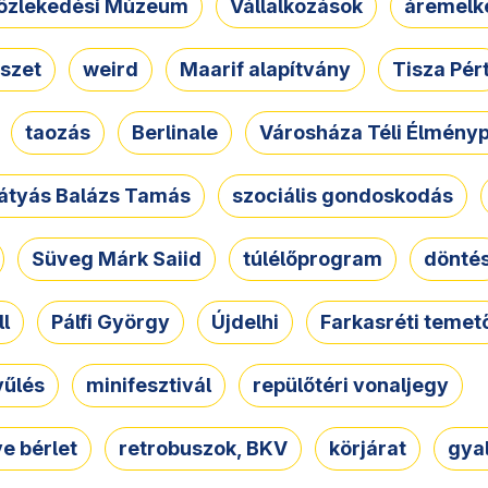
özlekedési Múzeum
Vállalkozások
áremelk
szet
weird
Maarif alapítvány
Tisza Pér
taozás
Berlinale
Városháza Téli Élmény
átyás Balázs Tamás
szociális gondoskodás
Süveg Márk Saiid
túlélőprogram
dönté
ll
Pálfi György
Újdelhi
Farkasréti temet
yűlés
minifesztivál
repülőtéri vonaljegy
e bérlet
retrobuszok, BKV
körjárat
gya