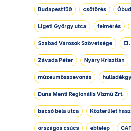
Budapest150
csőtörés
Óbud
Ligeti György utca
felmérés
Szabad Városok Szövetsége
II
Závada Péter
Nyáry Krisztián
múzeumösszevonás
hulladékgy
Duna Menti Regionális Vízmű Zrt.
bacsó béla utca
Közterület hasz
országos csúcs
ebtelep
CAF