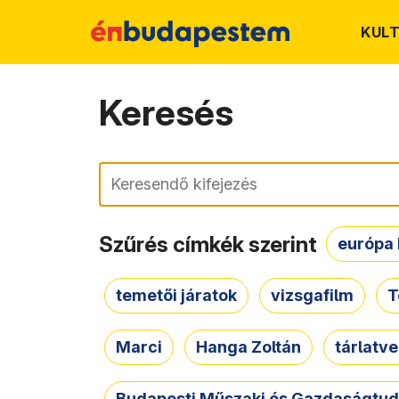
KUL
Keresés
Keresés
Szűrés címkék szerint
európa 
temetői járatok
vizsgafilm
T
Marci
Hanga Zoltán
tárlatv
Budapesti Műszaki és Gazdaságtu