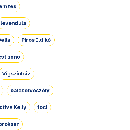
lemzés
levendula
ella
Piros Ildikó
st anno
Vígszínház
balesetveszély
ctive Kelly
foci
oroksár