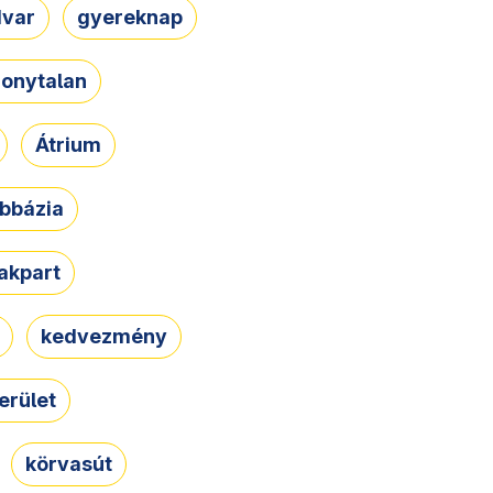
dvar
gyereknap
zonytalan
Átrium
bbázia
rakpart
kedvezmény
erület
körvasút