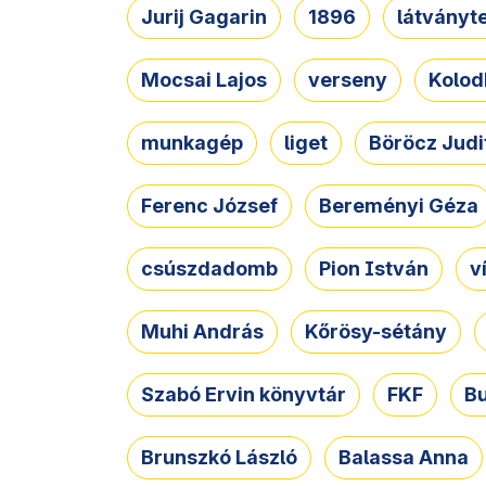
Jurij Gagarin
1896
látványt
Mocsai Lajos
verseny
Kolod
munkagép
liget
Böröcz Judi
Ferenc József
Bereményi Géza
csúszdadomb
Pion István
v
Muhi András
Kőrösy-sétány
Szabó Ervin könyvtár
FKF
B
Brunszkó László
Balassa Anna