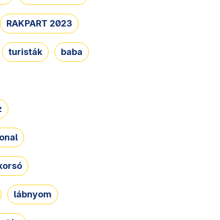
RAKPART 2023
turisták
baba
z
onal
korsó
lábnyom