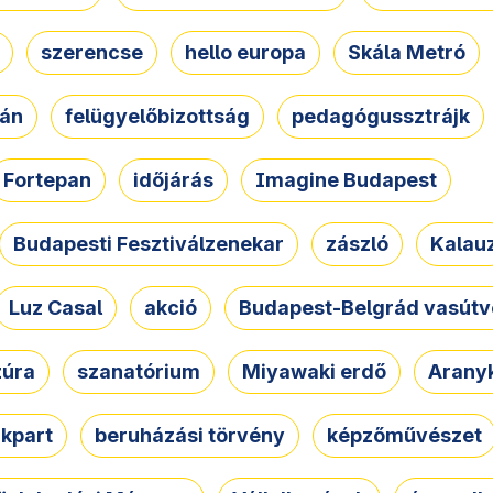
szerencse
hello europa
Skála Metró
zán
felügyelőbizottság
pedagógussztrájk
Fortepan
időjárás
Imagine Budapest
Budapesti Fesztiválzenekar
zászló
Kalau
Luz Casal
akció
Budapest-Belgrád vasútv
zúra
szanatórium
Miyawaki erdő
Arany
akpart
beruházási törvény
képzőművészet