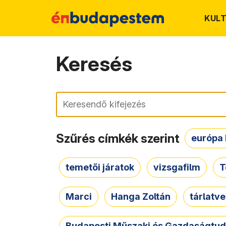
KUL
Keresés
Keresés
Szűrés címkék szerint
európa 
temetői járatok
vizsgafilm
T
Marci
Hanga Zoltán
tárlatv
Budapesti Műszaki és Gazdaságtu