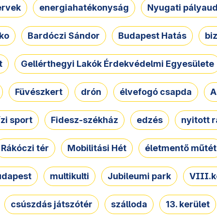
ervek
energiahatékonyság
Nyugati pályau
ko
Bardóczi Sándor
Budapest Hatás
bi
t
Gellérthegyi Lakók Érdekvédelmi Egyesülete
Füvészkert
drón
élvefogó csapda
A
ízi sport
Fidesz-székház
edzés
nyitott 
Rákóczi tér
Mobilitási Hét
életmentő műtét
udapest
multikulti
Jubileumi park
VIII.k
csúszdás játszótér
szálloda
13. kerület