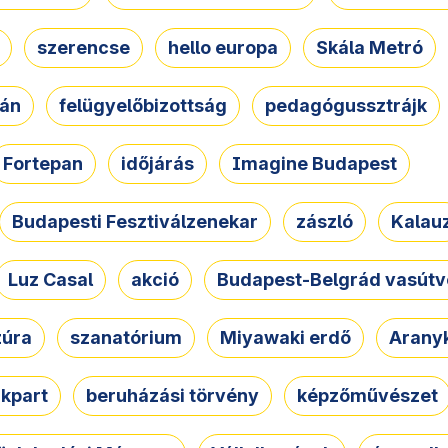
szerencse
hello europa
Skála Metró
zán
felügyelőbizottság
pedagógussztrájk
Fortepan
időjárás
Imagine Budapest
Budapesti Fesztiválzenekar
zászló
Kalau
Luz Casal
akció
Budapest-Belgrád vasútv
zúra
szanatórium
Miyawaki erdő
Arany
akpart
beruházási törvény
képzőművészet