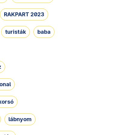
RAKPART 2023
turisták
baba
z
onal
korsó
lábnyom