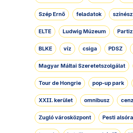
Szép Ernő
feladatok
színész
ELTE
Ludwig Múzeum
Parti
BLKE
víz
csiga
PDSZ
Magyar Máltai Szeretetszolgálat
Tour de Hongrie
pop-up park
XXII. kerület
omnibusz
cen
Zugló városközpont
Pesti alsór