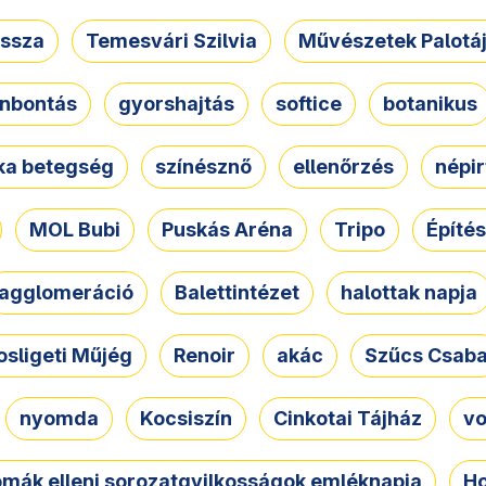
ssza
Temesvári Szilvia
Művészetek Palotá
nbontás
gyorshajtás
softice
botanikus
tka betegség
színésznő
ellenőrzés
népir
MOL Bubi
Puskás Aréna
Tripo
Építés
agglomeráció
Balettintézet
halottak napja
osligeti Műjég
Renoir
akác
Szűcs Csab
nyomda
Kocsiszín
Cinkotai Tájház
vo
omák elleni sorozatgyilkosságok emléknapja
Ho