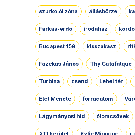
szurkolói zóna
állásbörze
ka
Farkas-erdő
irodaház
kordo
Budapest 150
kisszakasz
ri
Fazekas János
Thy Catafalque
Turbina
csend
Lehel tér
Élet Menete
forradalom
Vár
Lágymányosi híd
ólomcsövek
XII.kerület
Kylie Minogue
r