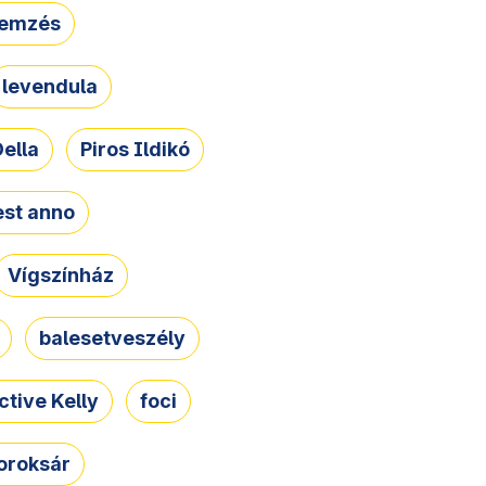
lemzés
levendula
ella
Piros Ildikó
st anno
Vígszínház
balesetveszély
ctive Kelly
foci
oroksár