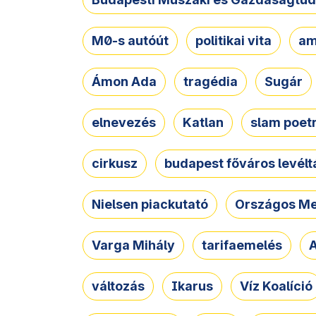
M0-s autóút
politikai vita
am
Ámon Ada
tragédia
Sugár
elnevezés
Katlan
slam poet
cirkusz
budapest főváros levélt
Nielsen piackutató
Országos Me
Varga Mihály
tarifaemelés
A
változás
Ikarus
Víz Koalíció