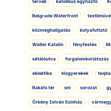
tervek
katolikus egyházfő
K
Belgrade Waterfront
textilművé
közmeghallgatás
kutyafuttató
Walter Katalin
fényfestés
M
sétálóutca
forgalomkorlátozás
eklektika
kisgyerekek
teqba
Bakáts tér
sni
sorozat
g
Örkény István Színház
vármegy