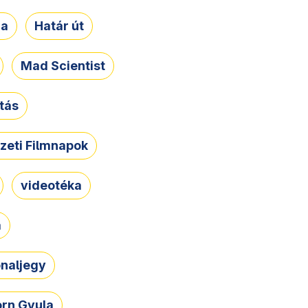
ja
Határ út
Mad Scientist
tás
zeti Filmnapok
videotéka
a
naljegy
rn Gyula