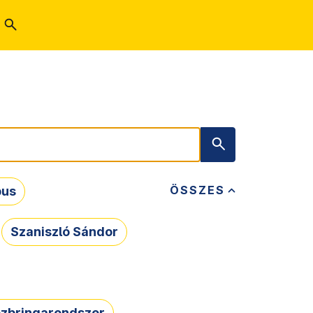
ÖSSZES
bus
Szaniszló Sándor
zbringarendszer