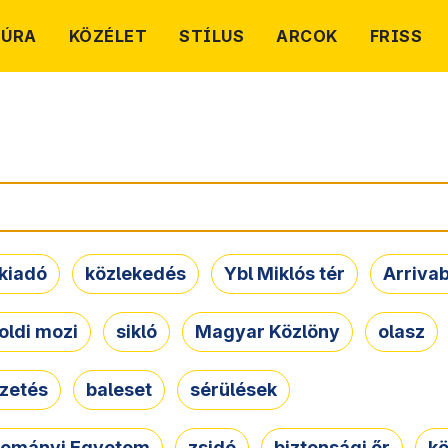
TÚRA
KÖZÉLET
STÍLUS
ARCOK
FRISS
kiadó
közlekedés
Ybl Miklós tér
Arriva
oldi mozi
sikló
Magyar Közlöny
olasz
ezetés
baleset
sérülések
dományi Egyetem
zsidó
biztonsági őr
kö