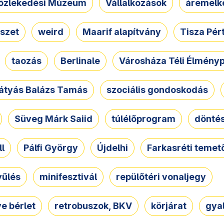
özlekedési Múzeum
Vállalkozások
áremelk
szet
weird
Maarif alapítvány
Tisza Pér
taozás
Berlinale
Városháza Téli Élmény
átyás Balázs Tamás
szociális gondoskodás
Süveg Márk Saiid
túlélőprogram
dönté
ll
Pálfi György
Újdelhi
Farkasréti temet
yűlés
minifesztivál
repülőtéri vonaljegy
e bérlet
retrobuszok, BKV
körjárat
gya