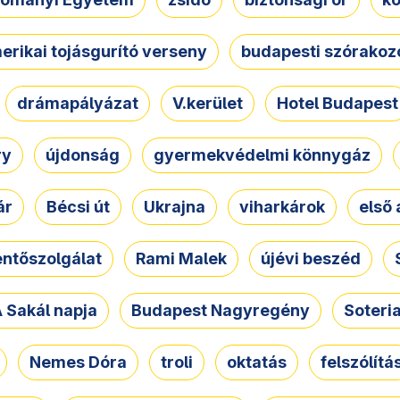
erikai tojásgurító verseny
budapesti szórakoz
drámapályázat
V.kerület
Hotel Budapest
ry
újdonság
gyermekvédelmi könnygáz
ár
Bécsi út
Ukrajna
viharkárok
első 
ntőszolgálat
Rami Malek
újévi beszéd
 Sakál napja
Budapest Nagyregény
Soteri
Nemes Dóra
troli
oktatás
felszólítá