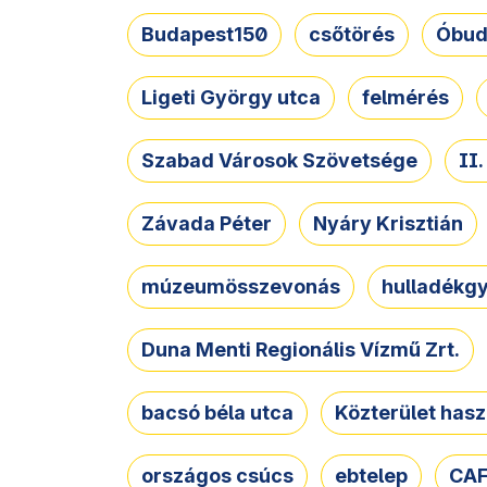
Budapest150
csőtörés
Óbud
Ligeti György utca
felmérés
Szabad Városok Szövetsége
II
Závada Péter
Nyáry Krisztián
múzeumösszevonás
hulladékgy
Duna Menti Regionális Vízmű Zrt.
bacsó béla utca
Közterület hasz
országos csúcs
ebtelep
CAF