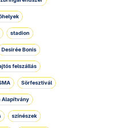
óhelyek
stadion
Desirée Bonis
ajtós felszállás
SMA
Sörfesztivál
a Alapítvány
s
színészek