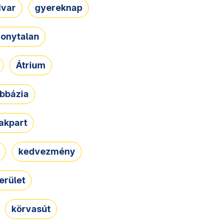
dvar
gyereknap
zonytalan
Átrium
bbázia
rakpart
kedvezmény
erület
körvasút