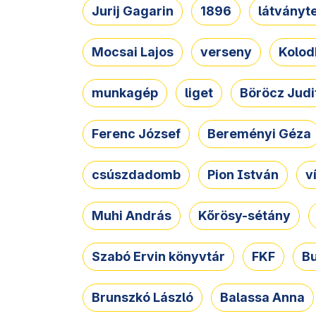
Jurij Gagarin
1896
látványt
Mocsai Lajos
verseny
Kolod
munkagép
liget
Böröcz Judi
Ferenc József
Bereményi Géza
csúszdadomb
Pion István
v
Muhi András
Kőrösy-sétány
Szabó Ervin könyvtár
FKF
B
Brunszkó László
Balassa Anna