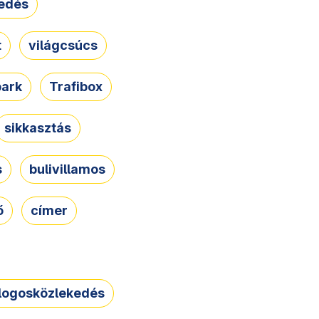
edés
t
világcsúcs
park
Trafibox
sikkasztás
s
bulivillamos
ő
címer
logosközlekedés