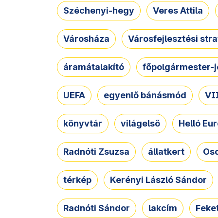
Széchenyi-hegy
Veres Attila
Városháza
Városfejlesztési str
áramátalakító
főpolgármester-j
UEFA
egyenlő bánásmód
VII
könyvtár
világelső
Helló Eur
Radnóti Zsuzsa
állatkert
Osc
térkép
Kerényi László Sándor
Radnóti Sándor
lakcím
Feket