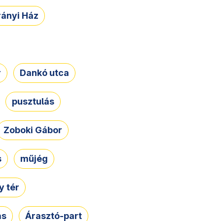
rányi Ház
r
Dankó utca
pusztulás
Zoboki Gábor
s
műjég
 tér
ás
Árasztó-part