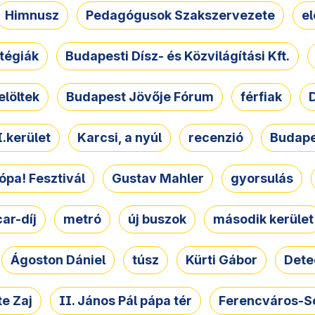
Himnusz
Pedagógusok Szakszervezete
e
atégiák
Budapesti Dísz- és Közvilágítási Kft.
elöltek
Budapest Jövője Fórum
férfiak
D
.kerület
Karcsi, a nyúl
recenzió
Budape
ópa! Fesztivál
Gustav Mahler
gyorsulás
ar-díj
metró
új buszok
második kerület
Ágoston Dániel
túsz
Kürti Gábor
Dete
e Zaj
II. János Pál pápa tér
Ferencváros-S