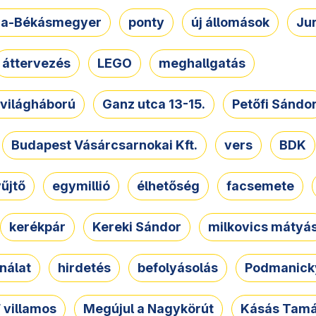
a-Békásmegyer
ponty
új állomások
Ju
áttervezés
LEGO
meghallgatás
. világháború
Ganz utca 13-15.
Petőfi Sándo
Budapest Vásárcsarnokai Kft.
vers
BDK
űjtő
egymillió
élhetőség
facsemete
kerékpár
Kereki Sándor
milkovics mátyá
nálat
hirdetés
befolyásolás
Podmanicky
 villamos
Megújul a Nagykörút
Kásás Tam