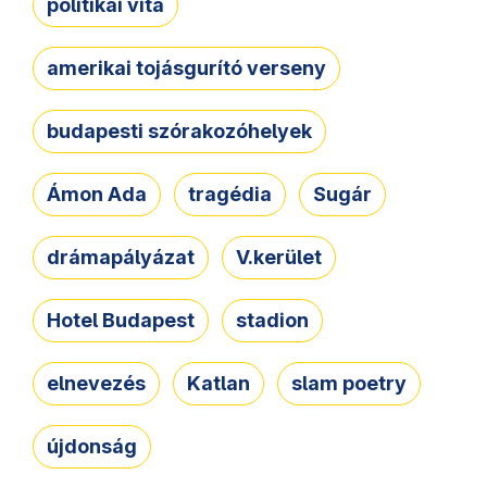
politikai vita
amerikai tojásgurító verseny
budapesti szórakozóhelyek
Ámon Ada
tragédia
Sugár
drámapályázat
V.kerület
Hotel Budapest
stadion
elnevezés
Katlan
slam poetry
újdonság