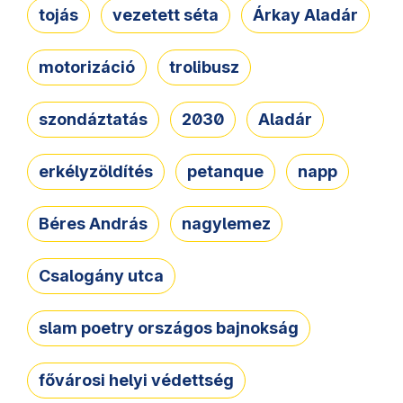
tojás
vezetett séta
Árkay Aladár
motorizáció
trolibusz
szondáztatás
2030
Aladár
erkélyzöldítés
petanque
napp
Béres András
nagylemez
Csalogány utca
slam poetry országos bajnokság
fővárosi helyi védettség