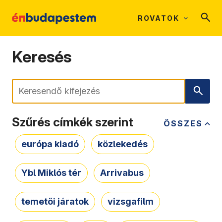
ROVATOK
Keresés
Keresés
Szűrés címkék szerint
ÖSSZES
európa kiadó
közlekedés
Ybl Miklós tér
Arrivabus
temetői járatok
vizsgafilm