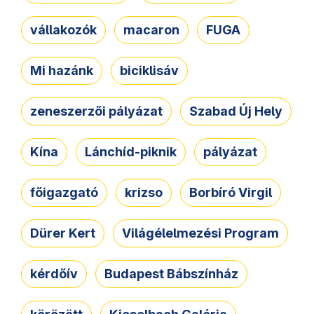
vállakozók
macaron
FUGA
Mi hazánk
biciklisáv
zeneszerzői pályázat
Szabad Új Hely
Kína
Lánchíd-piknik
pályázat
főigazgató
krizso
Borbíró Virgil
Dürer Kert
Világélelmezési Program
kérdőív
Budapest Bábszínház