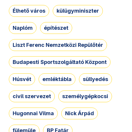
Élhető város
külügyminiszter
Naplóm
építészet
Liszt Ferenc Nemzetközi Repülőtér
Budapesti Sportszolgáltató Központ
Húsvét
emléktábla
süllyedés
civil szervezet
személygépkocsi
Hugonnai Vilma
Nick Árpád
fülemüle
BP Fatár