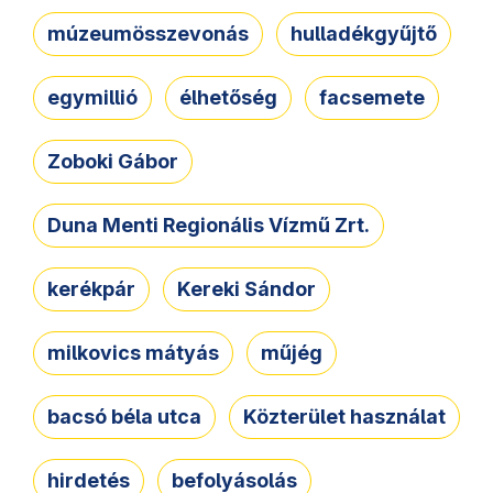
múzeumösszevonás
hulladékgyűjtő
egymillió
élhetőség
facsemete
Zoboki Gábor
Duna Menti Regionális Vízmű Zrt.
kerékpár
Kereki Sándor
milkovics mátyás
műjég
bacsó béla utca
Közterület használat
hirdetés
befolyásolás