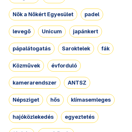
Nők a Nőkért Egyesület
padel
levegő
Unicum
japánkert
pápalátogatás
Saroktelek
fák
Közművek
évforduló
kamerarendszer
ANTSZ
Népsziget
hős
klímasemleges
hajóközlekedés
egyeztetés