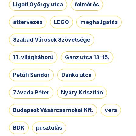
Ligeti György utca
felmérés
áttervezés
LEGO
meghallgatás
Szabad Városok Szövetsége
II. világháború
Ganz utca 13-15.
Petőfi Sándor
Dankó utca
Závada Péter
Nyáry Krisztián
Budapest Vásárcsarnokai Kft.
vers
BDK
pusztulás