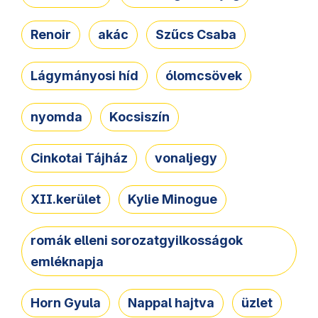
Renoir
akác
Szűcs Csaba
Lágymányosi híd
ólomcsövek
nyomda
Kocsiszín
Cinkotai Tájház
vonaljegy
XII.kerület
Kylie Minogue
romák elleni sorozatgyilkosságok
emléknapja
Horn Gyula
Nappal hajtva
üzlet