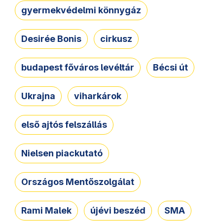
gyermekvédelmi könnygáz
Desirée Bonis
cirkusz
budapest főváros levéltár
Bécsi út
Ukrajna
viharkárok
első ajtós felszállás
Nielsen piackutató
Országos Mentőszolgálat
Rami Malek
újévi beszéd
SMA