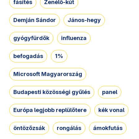
fásítés
Zenélő-kút
Demján Sándor
János-hegy
gyógyfürdők
influenza
befogadás
1%
Microsoft Magyarország
Budapesti közösségi gyűlés
panel
Európa legjobb replülőtere
kék vonal
öntözőzsák
rongálás
ámokfutás