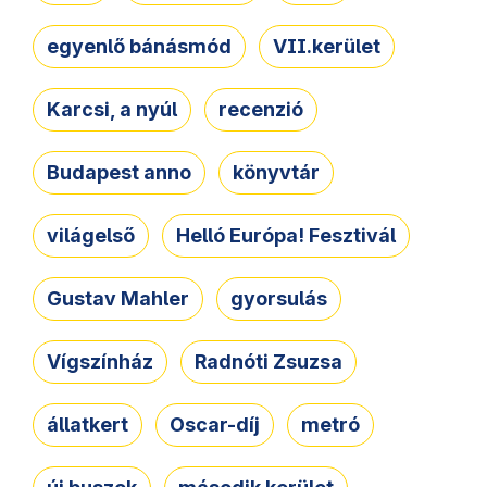
egyenlő bánásmód
VII.kerület
Karcsi, a nyúl
recenzió
Budapest anno
könyvtár
világelső
Helló Európa! Fesztivál
Gustav Mahler
gyorsulás
Vígszínház
Radnóti Zsuzsa
állatkert
Oscar-díj
metró