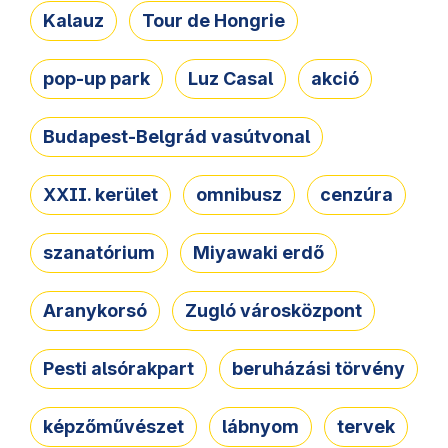
Kalauz
Tour de Hongrie
pop-up park
Luz Casal
akció
Budapest-Belgrád vasútvonal
XXII. kerület
omnibusz
cenzúra
szanatórium
Miyawaki erdő
Aranykorsó
Zugló városközpont
Pesti alsórakpart
beruházási törvény
képzőművészet
lábnyom
tervek