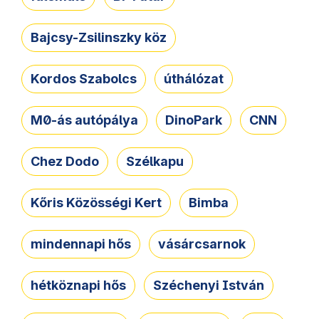
Bajcsy-Zsilinszky köz
Kordos Szabolcs
úthálózat
M0-ás autópálya
DinoPark
CNN
Chez Dodo
Szélkapu
Kőris Közösségi Kert
Bimba
mindennapi hős
vásárcsarnok
hétköznapi hős
Széchenyi István