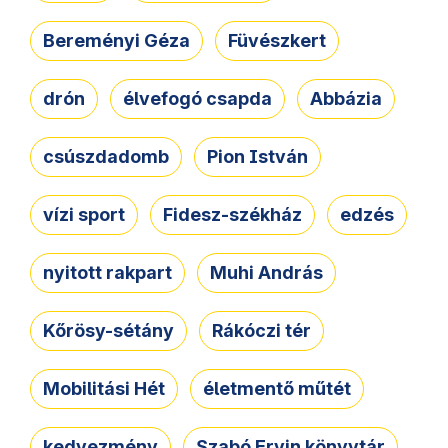
Bereményi Géza
Füvészkert
drón
élvefogó csapda
Abbázia
csúszdadomb
Pion István
vízi sport
Fidesz-székház
edzés
nyitott rakpart
Muhi András
Kőrösy-sétány
Rákóczi tér
Mobilitási Hét
életmentő műtét
kedvezmény
Szabó Ervin könyvtár