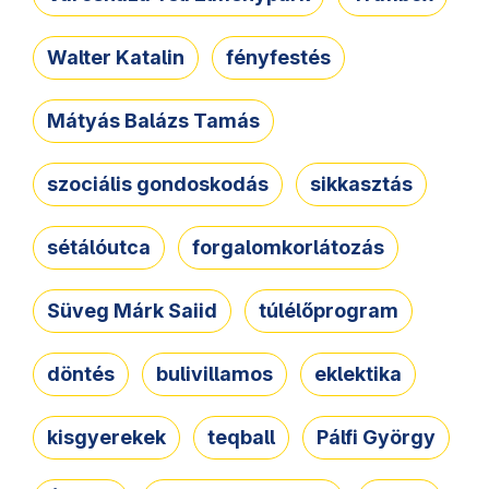
Walter Katalin
fényfestés
Mátyás Balázs Tamás
szociális gondoskodás
sikkasztás
sétálóutca
forgalomkorlátozás
Süveg Márk Saiid
túlélőprogram
döntés
bulivillamos
eklektika
kisgyerekek
teqball
Pálfi György