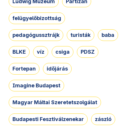
Ludwig Múzeum
Partizán
felügyelőbizottság
pedagógussztrájk
turisták
baba
BLKE
víz
csiga
PDSZ
Fortepan
időjárás
Imagine Budapest
Magyar Máltai Szeretetszolgálat
Budapesti Fesztiválzenekar
zászló