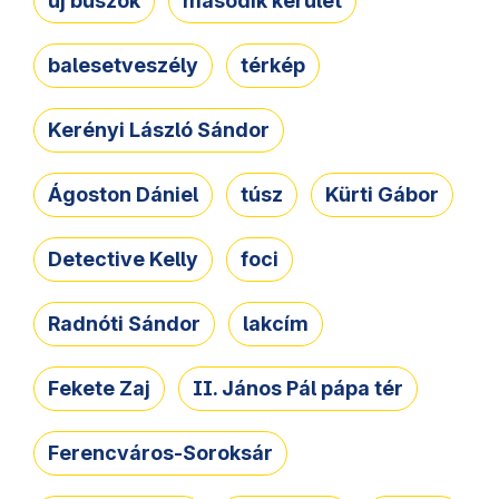
új buszok
második kerület
balesetveszély
térkép
Kerényi László Sándor
Ágoston Dániel
túsz
Kürti Gábor
Detective Kelly
foci
Radnóti Sándor
lakcím
Fekete Zaj
II. János Pál pápa tér
Ferencváros-Soroksár