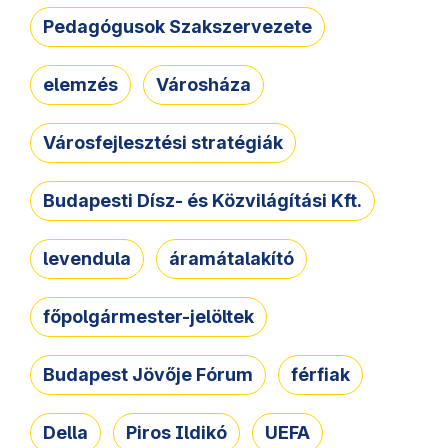
Pedagógusok Szakszervezete
elemzés
Városháza
Városfejlesztési stratégiák
Budapesti Dísz- és Közvilágítási Kft.
levendula
áramátalakító
főpolgármester-jelöltek
Budapest Jövője Fórum
férfiak
Della
Piros Ildikó
UEFA