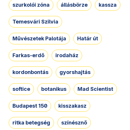
szurkolói zóna
állásbörze
kassza
Temesvári Szilvia
Művészetek Palotája
Határ út
Farkas-erdő
irodaház
kordonbontás
gyorshajtás
softice
botanikus
Mad Scientist
Budapest 150
kisszakasz
ritka betegség
színésznő