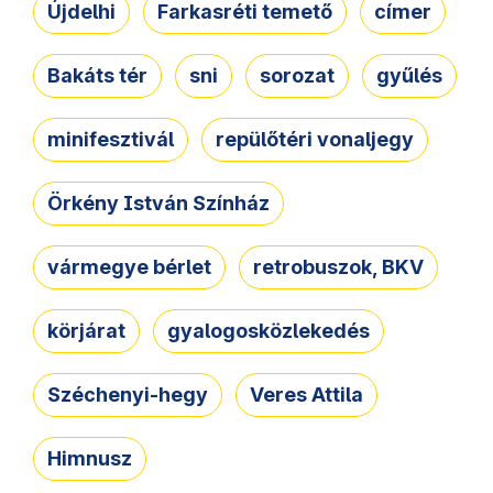
Újdelhi
Farkasréti temető
címer
Bakáts tér
sni
sorozat
gyűlés
minifesztivál
repülőtéri vonaljegy
Örkény István Színház
vármegye bérlet
retrobuszok, BKV
körjárat
gyalogosközlekedés
Széchenyi-hegy
Veres Attila
Himnusz