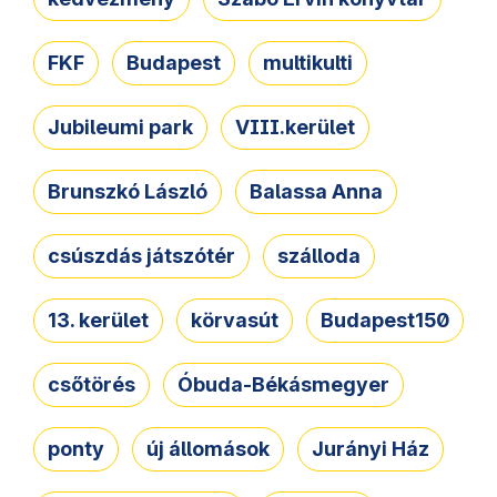
FKF
Budapest
multikulti
Jubileumi park
VIII.kerület
Brunszkó László
Balassa Anna
csúszdás játszótér
szálloda
13. kerület
körvasút
Budapest150
csőtörés
Óbuda-Békásmegyer
ponty
új állomások
Jurányi Ház