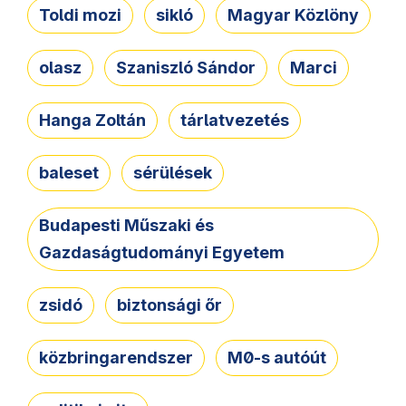
Toldi mozi
sikló
Magyar Közlöny
olasz
Szaniszló Sándor
Marci
Hanga Zoltán
tárlatvezetés
baleset
sérülések
Budapesti Műszaki és
Gazdaságtudományi Egyetem
zsidó
biztonsági őr
közbringarendszer
M0-s autóút