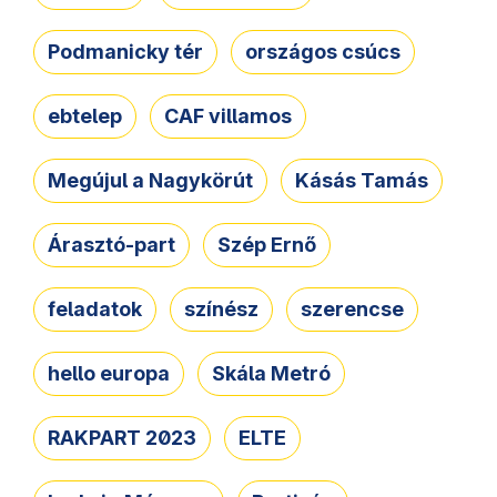
Podmanicky tér
országos csúcs
ebtelep
CAF villamos
Megújul a Nagykörút
Kásás Tamás
Árasztó-part
Szép Ernő
feladatok
színész
szerencse
hello europa
Skála Metró
RAKPART 2023
ELTE