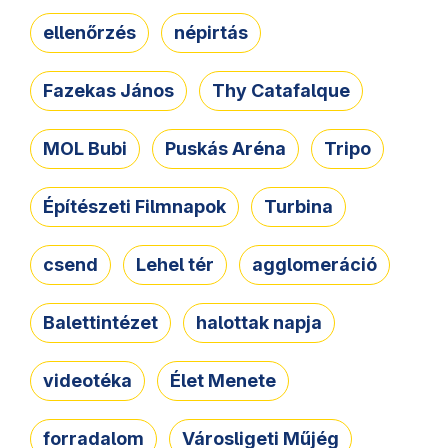
ellenőrzés
népirtás
Fazekas János
Thy Catafalque
MOL Bubi
Puskás Aréna
Tripo
Építészeti Filmnapok
Turbina
csend
Lehel tér
agglomeráció
Balettintézet
halottak napja
videotéka
Élet Menete
forradalom
Városligeti Műjég