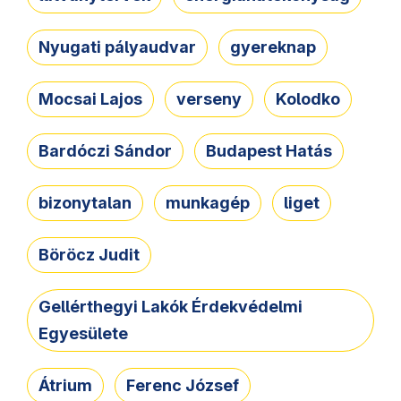
Nyugati pályaudvar
gyereknap
Mocsai Lajos
verseny
Kolodko
Bardóczi Sándor
Budapest Hatás
bizonytalan
munkagép
liget
Böröcz Judit
Gellérthegyi Lakók Érdekvédelmi
Egyesülete
Átrium
Ferenc József