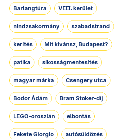
Barlangtúra
VIII. kerület
nindzsakormány
szabadstrand
kerítés
Mit kívánsz, Budapest?
patika
síkosságmentesítés
magyar márka
Csengery utca
Bodor Ádám
Bram Stoker-díj
LEGO-oroszlán
elbontás
Fekete Giorgio
autósüldözés