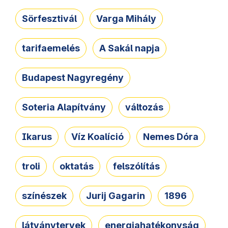
Sörfesztivál
Varga Mihály
tarifaemelés
A Sakál napja
Budapest Nagyregény
Soteria Alapítvány
változás
Ikarus
Víz Koalíció
Nemes Dóra
troli
oktatás
felszólítás
színészek
Jurij Gagarin
1896
látványtervek
energiahatékonyság