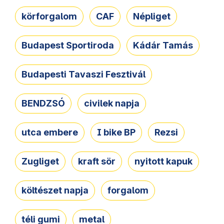
körforgalom
CAF
Népliget
Budapest Sportiroda
Kádár Tamás
Budapesti Tavaszi Fesztivál
BENDZSÓ
civilek napja
utca embere
I bike BP
Rezsi
Zugliget
kraft sör
nyitott kapuk
költészet napja
forgalom
téli gumi
metal