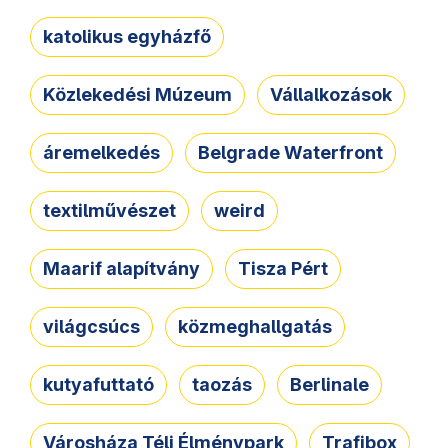
katolikus egyházfő
Közlekedési Múzeum
Vállalkozások
áremelkedés
Belgrade Waterfront
textilművészet
weird
Maarif alapítvány
Tisza Pért
világcsúcs
közmeghallgatás
kutyafuttató
taozás
Berlinale
Városháza Téli Élménypark
Trafibox