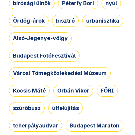
bírósági ülnök
Péterfy Bori
nyúl
Ördög-árok
bisztró
urbanisztika
Alsó-Jegenye-völgy
Budapest FotóFesztivál
Városi Tömegközlekedési Múzeum
Kocsis Máté
Orbán Vikor
FÖRI
szűrőbusz
útfelújítás
teherpályaudvar
Budapest Maraton