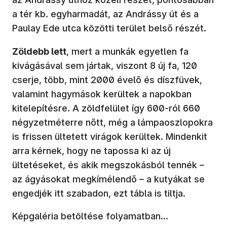
a tér kb. egyharmadát, az Andrássy út és a
Paulay Ede utca közötti terület belső részét.
Zöldebb lett
, mert a munkák egyetlen fa
kivágásával sem jártak, viszont 8 új fa, 120
cserje, több, mint 2000 évelő és díszfüvek,
valamint hagymások kerültek a napokban
kitelepítésre. A zöldfelület így 600-ról 660
négyzetméterre nőtt, még a lámpaoszlopokra
is frissen ültetett virágok kerültek. Mindenkit
arra kérnek, hogy ne tapossa ki az új
ültetéseket, és akik megszokásból tennék –
az ágyásokat megkímélendő – a kutyákat se
engedjék itt szabadon, ezt tábla is tiltja.
Képgaléria betöltése folyamatban...