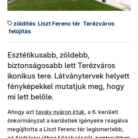
zöldítés
Liszt Ferenc tér
Terézváros
felújítás
Esztétikusabb, zöldebb,
biztonságosabb lett Terézváros
ikonikus tere. Látványtervek helyett
fényképekkel mutatjuk meg, hogy
mi lett belőle.
Ahogy azt
tavaly nyáron írtuk
, a 6. kerületi
önkormányzat a kerületiek igényeire reagálva
megújította a Liszt Ferenc tér legismertebb,
az Andrássy úthoz közeli részét, pontosabban