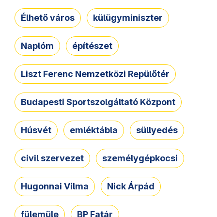
Élhető város
külügyminiszter
Naplóm
építészet
Liszt Ferenc Nemzetközi Repülőtér
Budapesti Sportszolgáltató Központ
Húsvét
emléktábla
süllyedés
civil szervezet
személygépkocsi
Hugonnai Vilma
Nick Árpád
fülemüle
BP Fatár