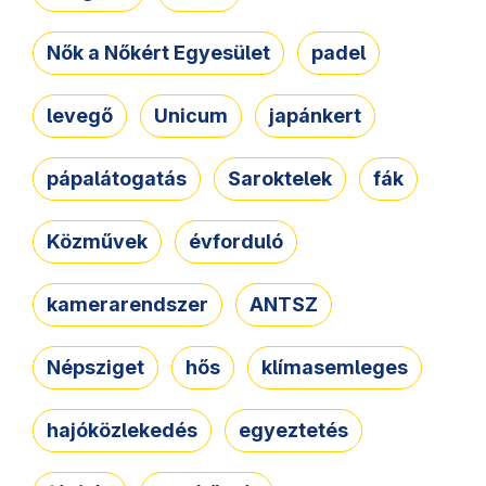
Nők a Nőkért Egyesület
padel
levegő
Unicum
japánkert
pápalátogatás
Saroktelek
fák
Közművek
évforduló
kamerarendszer
ANTSZ
Népsziget
hős
klímasemleges
hajóközlekedés
egyeztetés