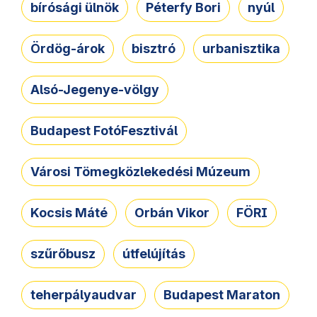
bírósági ülnök
Péterfy Bori
nyúl
Ördög-árok
bisztró
urbanisztika
Alsó-Jegenye-völgy
Budapest FotóFesztivál
Városi Tömegközlekedési Múzeum
Kocsis Máté
Orbán Vikor
FÖRI
szűrőbusz
útfelújítás
teherpályaudvar
Budapest Maraton