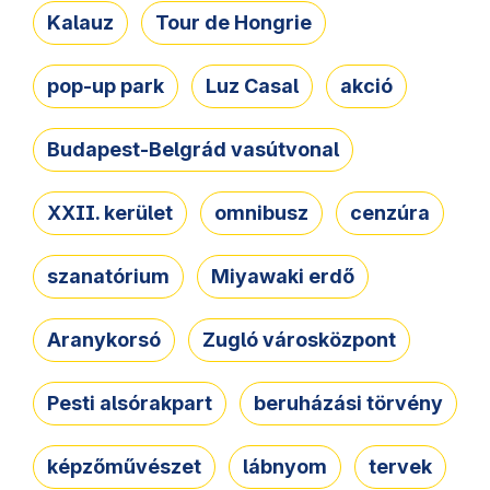
Kalauz
Tour de Hongrie
pop-up park
Luz Casal
akció
Budapest-Belgrád vasútvonal
XXII. kerület
omnibusz
cenzúra
szanatórium
Miyawaki erdő
Aranykorsó
Zugló városközpont
Pesti alsórakpart
beruházási törvény
képzőművészet
lábnyom
tervek