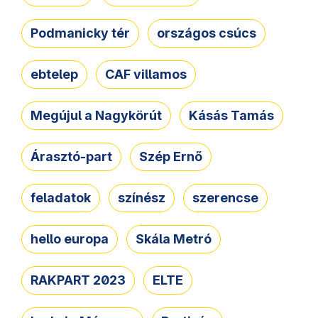
Podmanicky tér
országos csúcs
ebtelep
CAF villamos
Megújul a Nagykörút
Kásás Tamás
Árasztó-part
Szép Ernő
feladatok
színész
szerencse
hello europa
Skála Metró
RAKPART 2023
ELTE