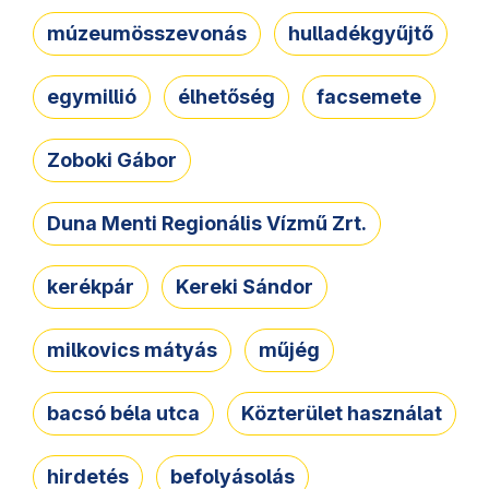
múzeumösszevonás
hulladékgyűjtő
egymillió
élhetőség
facsemete
Zoboki Gábor
Duna Menti Regionális Vízmű Zrt.
kerékpár
Kereki Sándor
milkovics mátyás
műjég
bacsó béla utca
Közterület használat
hirdetés
befolyásolás