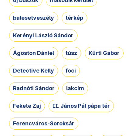
új buszok
második kerület
balesetveszély
térkép
Kerényi László Sándor
Ágoston Dániel
túsz
Kürti Gábor
Detective Kelly
foci
Radnóti Sándor
lakcím
Fekete Zaj
II. János Pál pápa tér
Ferencváros-Soroksár