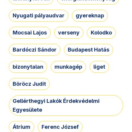
Nyugati pályaudvar
gyereknap
Mocsai Lajos
verseny
Kolodko
Bardóczi Sándor
Budapest Hatás
bizonytalan
munkagép
liget
Böröcz Judit
Gellérthegyi Lakók Érdekvédelmi
Egyesülete
Átrium
Ferenc József