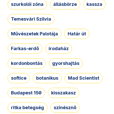
szurkolói zóna
állásbörze
kassza
Temesvári Szilvia
Művészetek Palotája
Határ út
Farkas-erdő
irodaház
kordonbontás
gyorshajtás
softice
botanikus
Mad Scientist
Budapest 150
kisszakasz
ritka betegség
színésznő