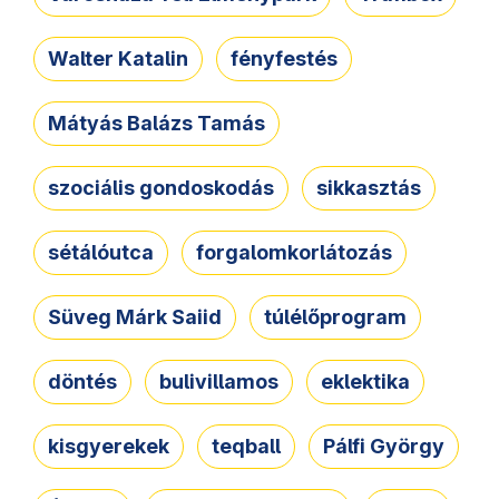
Walter Katalin
fényfestés
Mátyás Balázs Tamás
szociális gondoskodás
sikkasztás
sétálóutca
forgalomkorlátozás
Süveg Márk Saiid
túlélőprogram
döntés
bulivillamos
eklektika
kisgyerekek
teqball
Pálfi György