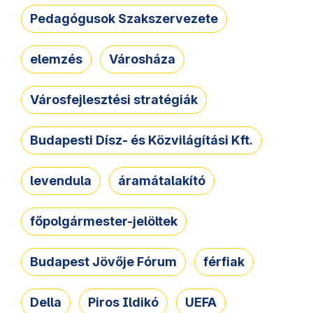
Pedagógusok Szakszervezete
elemzés
Városháza
Városfejlesztési stratégiák
Budapesti Dísz- és Közvilágítási Kft.
levendula
áramátalakító
főpolgármester-jelöltek
Budapest Jövője Fórum
férfiak
Della
Piros Ildikó
UEFA