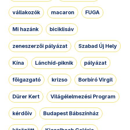
vállakozók
macaron
FUGA
Mi hazánk
biciklisáv
zeneszerzői pályázat
Szabad Új Hely
Kína
Lánchíd-piknik
pályázat
főigazgató
krizso
Borbíró Virgil
Dürer Kert
Világélelmezési Program
kérdőív
Budapest Bábszínház