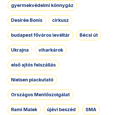
gyermekvédelmi könnygáz
Desirée Bonis
cirkusz
budapest főváros levéltár
Bécsi út
Ukrajna
viharkárok
első ajtós felszállás
Nielsen piackutató
Országos Mentőszolgálat
Rami Malek
újévi beszéd
SMA