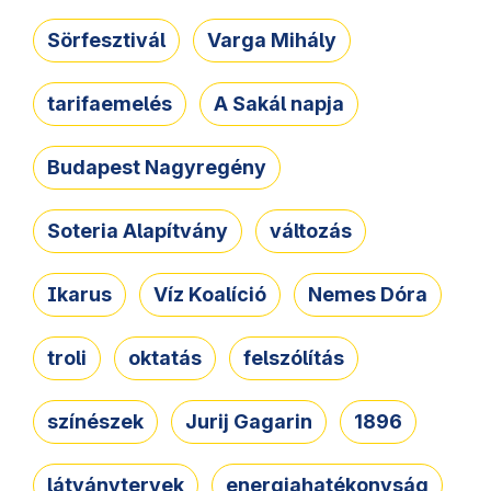
Sörfesztivál
Varga Mihály
tarifaemelés
A Sakál napja
Budapest Nagyregény
Soteria Alapítvány
változás
Ikarus
Víz Koalíció
Nemes Dóra
troli
oktatás
felszólítás
színészek
Jurij Gagarin
1896
látványtervek
energiahatékonyság