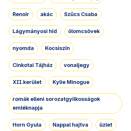
Renoir
akác
Szűcs Csaba
Lágymányosi híd
ólomcsövek
nyomda
Kocsiszín
Cinkotai Tájház
vonaljegy
XII.kerület
Kylie Minogue
romák elleni sorozatgyilkosságok
emléknapja
Horn Gyula
Nappal hajtva
üzlet