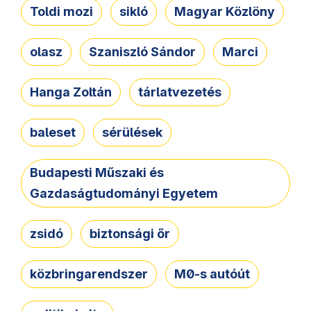
Toldi mozi
sikló
Magyar Közlöny
olasz
Szaniszló Sándor
Marci
Hanga Zoltán
tárlatvezetés
baleset
sérülések
Budapesti Műszaki és
Gazdaságtudományi Egyetem
zsidó
biztonsági őr
közbringarendszer
M0-s autóút