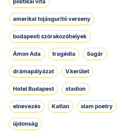
politikai vita
amerikai tojásgurító verseny
budapesti szórakozóhelyek
Ámon Ada
tragédia
Sugár
drámapályázat
V.kerület
Hotel Budapest
stadion
elnevezés
Katlan
slam poetry
újdonság