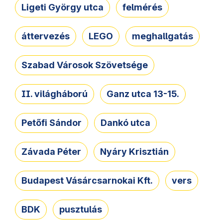
Ligeti György utca
felmérés
áttervezés
LEGO
meghallgatás
Szabad Városok Szövetsége
II. világháború
Ganz utca 13-15.
Petőfi Sándor
Dankó utca
Závada Péter
Nyáry Krisztián
Budapest Vásárcsarnokai Kft.
vers
BDK
pusztulás