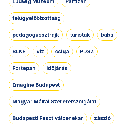
Ludwig Múzeum
Partizán
felügyelőbizottság
pedagógussztrájk
turisták
baba
BLKE
víz
csiga
PDSZ
Fortepan
időjárás
Imagine Budapest
Magyar Máltai Szeretetszolgálat
Budapesti Fesztiválzenekar
zászló