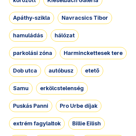
körözött
Kieselbach Galéria
Apáthy-szikla
Navracsics Tibor
hamuládás
hálózat
parkolási zóna
Harminckettesek tere
Dob utca
autóbusz
etető
Samu
erkölcstelenség
Puskás Panni
Pro Urbe díjak
extrém fagylaltok
Billie Eilish