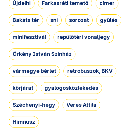
Újdelhi
Farkasréti temető
címer
Bakáts tér
sni
sorozat
gyűlés
minifesztivál
repülőtéri vonaljegy
Örkény István Színház
vármegye bérlet
retrobuszok, BKV
körjárat
gyalogosközlekedés
Széchenyi-hegy
Veres Attila
Himnusz