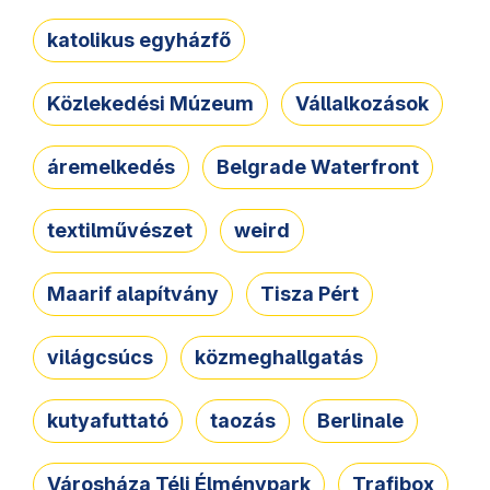
katolikus egyházfő
Közlekedési Múzeum
Vállalkozások
áremelkedés
Belgrade Waterfront
textilművészet
weird
Maarif alapítvány
Tisza Pért
világcsúcs
közmeghallgatás
kutyafuttató
taozás
Berlinale
Városháza Téli Élménypark
Trafibox