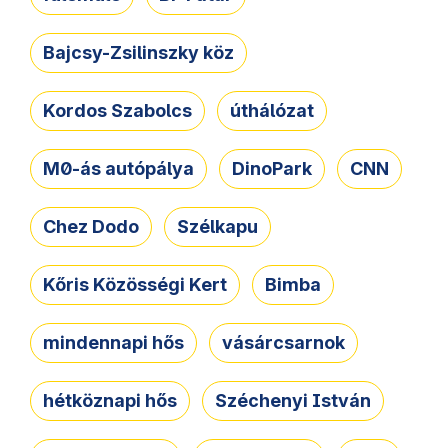
Bajcsy-Zsilinszky köz
Kordos Szabolcs
úthálózat
M0-ás autópálya
DinoPark
CNN
Chez Dodo
Szélkapu
Kőris Közösségi Kert
Bimba
mindennapi hős
vásárcsarnok
hétköznapi hős
Széchenyi István