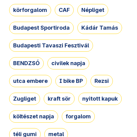
körforgalom
CAF
Népliget
Budapest Sportiroda
Kádár Tamás
Budapesti Tavaszi Fesztivál
BENDZSÓ
civilek napja
utca embere
I bike BP
Rezsi
Zugliget
kraft sör
nyitott kapuk
költészet napja
forgalom
téli gumi
metal