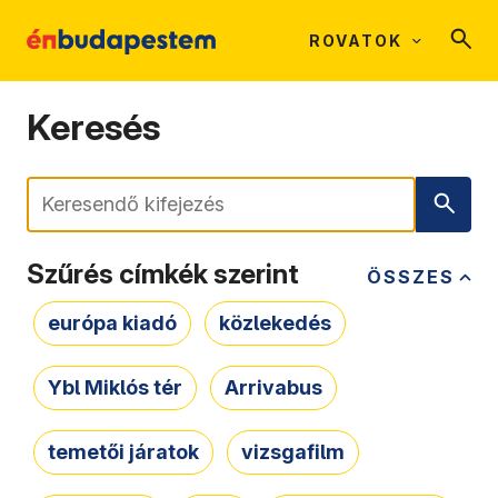
ROVATOK
Keresés
Keresés
Szűrés címkék szerint
ÖSSZES
európa kiadó
közlekedés
Ybl Miklós tér
Arrivabus
temetői járatok
vizsgafilm