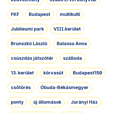
FKF
Budapest
multikulti
Jubileumi park
VIII.kerület
Brunszkó László
Balassa Anna
csúszdás játszótér
szálloda
13. kerület
körvasút
Budapest150
csőtörés
Óbuda-Békásmegyer
ponty
új állomások
Jurányi Ház