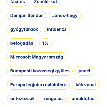
fásítés
Zenélő-kút
Demján Sándor
János-hegy
gyógyfürdők
influenza
befogadás
1%
Microsoft Magyarország
Budapesti közösségi gyűlés
panel
Európa legjobb replülőtere
kék vonal
öntözőzsák
rongálás
ámokfutás