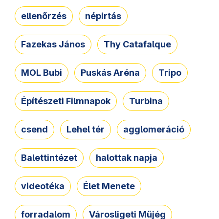
ellenőrzés
népirtás
Fazekas János
Thy Catafalque
MOL Bubi
Puskás Aréna
Tripo
Építészeti Filmnapok
Turbina
csend
Lehel tér
agglomeráció
Balettintézet
halottak napja
videotéka
Élet Menete
forradalom
Városligeti Műjég