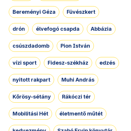
Bereményi Géza
Füvészkert
drón
élvefogó csapda
Abbázia
csúszdadomb
Pion István
vízi sport
Fidesz-székház
edzés
nyitott rakpart
Muhi András
Kőrösy-sétány
Rákóczi tér
Mobilitási Hét
életmentő műtét
kedvezmény
Szabó Ervin könyvtár