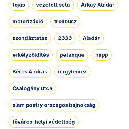
tojás
vezetett séta
Árkay Aladár
motorizáció
trolibusz
szondáztatás
2030
Aladár
erkélyzöldítés
petanque
napp
Béres András
nagylemez
Csalogány utca
slam poetry országos bajnokság
fővárosi helyi védettség