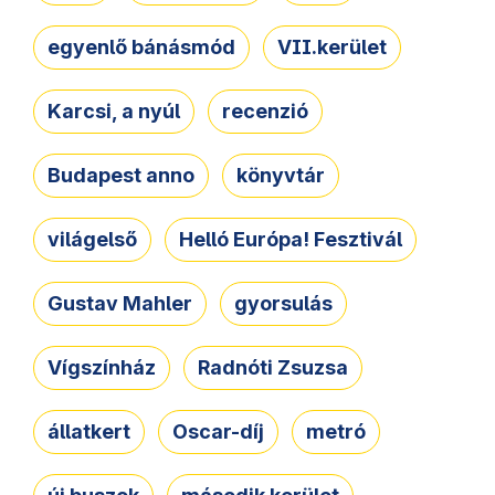
egyenlő bánásmód
VII.kerület
Karcsi, a nyúl
recenzió
Budapest anno
könyvtár
világelső
Helló Európa! Fesztivál
Gustav Mahler
gyorsulás
Vígszínház
Radnóti Zsuzsa
állatkert
Oscar-díj
metró