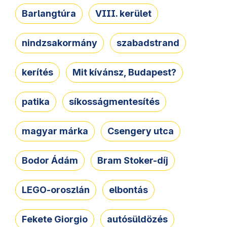
Barlangtúra
VIII. kerület
nindzsakormány
szabadstrand
kerítés
Mit kívánsz, Budapest?
patika
síkosságmentesítés
magyar márka
Csengery utca
Bodor Ádám
Bram Stoker-díj
LEGO-oroszlán
elbontás
Fekete Giorgio
autósüldözés