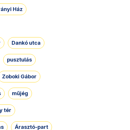
rányi Ház
r
Dankó utca
pusztulás
Zoboki Gábor
s
műjég
 tér
ás
Árasztó-part