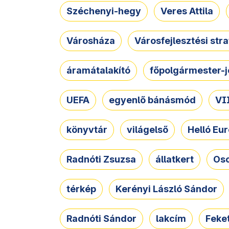
Széchenyi-hegy
Veres Attila
Városháza
Városfejlesztési str
áramátalakító
főpolgármester-j
UEFA
egyenlő bánásmód
VII
könyvtár
világelső
Helló Eur
Radnóti Zsuzsa
állatkert
Osc
térkép
Kerényi László Sándor
Radnóti Sándor
lakcím
Feket