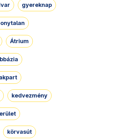
dvar
gyereknap
zonytalan
Átrium
bbázia
rakpart
kedvezmény
erület
körvasút