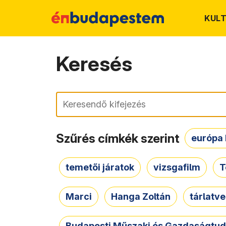
KUL
Keresés
Keresés
Szűrés címkék szerint
európa 
temetői járatok
vizsgafilm
T
Marci
Hanga Zoltán
tárlatv
Budapesti Műszaki és Gazdaságtu