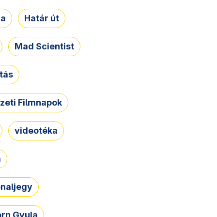
ja
Határ út
Mad Scientist
tás
zeti Filmnapok
videotéka
a
naljegy
rn Gyula