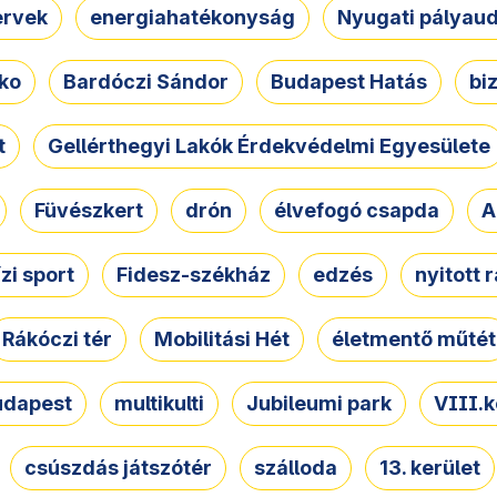
ervek
energiahatékonyság
Nyugati pályau
ko
Bardóczi Sándor
Budapest Hatás
bi
t
Gellérthegyi Lakók Érdekvédelmi Egyesülete
Füvészkert
drón
élvefogó csapda
A
ízi sport
Fidesz-székház
edzés
nyitott 
Rákóczi tér
Mobilitási Hét
életmentő műtét
udapest
multikulti
Jubileumi park
VIII.k
csúszdás játszótér
szálloda
13. kerület