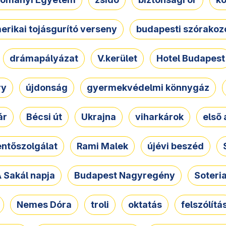
erikai tojásgurító verseny
budapesti szórakoz
drámapályázat
V.kerület
Hotel Budapest
ry
újdonság
gyermekvédelmi könnygáz
ár
Bécsi út
Ukrajna
viharkárok
első 
ntőszolgálat
Rami Malek
újévi beszéd
 Sakál napja
Budapest Nagyregény
Soteri
Nemes Dóra
troli
oktatás
felszólítá