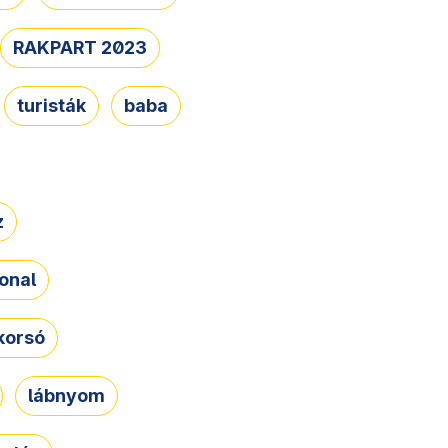
RAKPART 2023
turisták
baba
z
onal
korsó
lábnyom