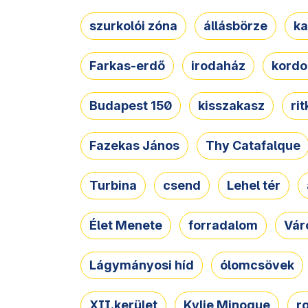
szurkolói zóna
állásbörze
ka
Farkas-erdő
irodaház
kordo
Budapest 150
kisszakasz
ri
Fazekas János
Thy Catafalque
Turbina
csend
Lehel tér
Élet Menete
forradalom
Vár
Lágymányosi híd
ólomcsövek
XII.kerület
Kylie Minogue
r