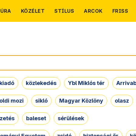
TÚRA
KÖZÉLET
STÍLUS
ARCOK
FRISS
kiadó
közlekedés
Ybl Miklós tér
Arriva
oldi mozi
sikló
Magyar Közlöny
olasz
ezetés
baleset
sérülések
dományi Egyetem
zsidó
biztonsági őr
kö