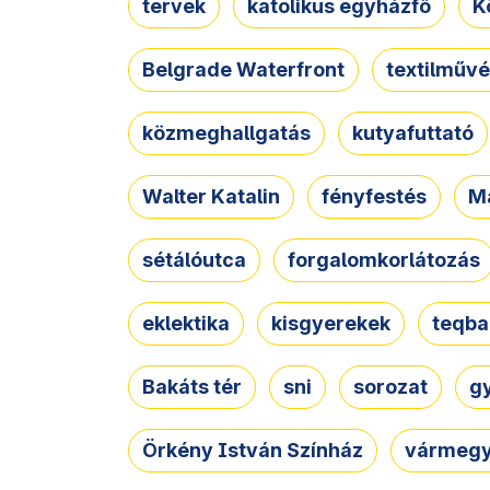
tervek
katolikus egyházfő
K
Belgrade Waterfront
textilművé
közmeghallgatás
kutyafuttató
Walter Katalin
fényfestés
M
sétálóutca
forgalomkorlátozás
eklektika
kisgyerekek
teqba
Bakáts tér
sni
sorozat
g
Örkény István Színház
vármegy