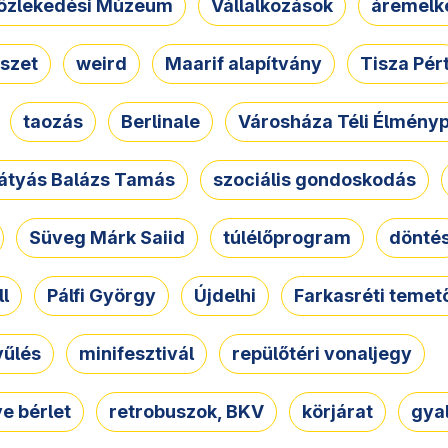
özlekedési Múzeum
Vállalkozások
áremelk
szet
weird
Maarif alapítvány
Tisza Pér
taozás
Berlinale
Városháza Téli Élmény
átyás Balázs Tamás
szociális gondoskodás
Süveg Márk Saiid
túlélőprogram
dönté
ll
Pálfi György
Újdelhi
Farkasréti temet
yűlés
minifesztivál
repülőtéri vonaljegy
e bérlet
retrobuszok, BKV
körjárat
gya