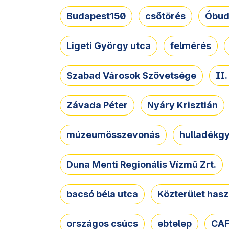
Budapest150
csőtörés
Óbud
Ligeti György utca
felmérés
Szabad Városok Szövetsége
II
Závada Péter
Nyáry Krisztián
múzeumösszevonás
hulladékgy
Duna Menti Regionális Vízmű Zrt.
bacsó béla utca
Közterület hasz
országos csúcs
ebtelep
CAF