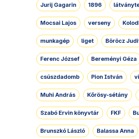
Jurij Gagarin
1896
látványt
Mocsai Lajos
verseny
Kolod
munkagép
liget
Böröcz Judi
Ferenc József
Bereményi Géza
csúszdadomb
Pion István
v
Muhi András
Kőrösy-sétány
Szabó Ervin könyvtár
FKF
B
Brunszkó László
Balassa Anna