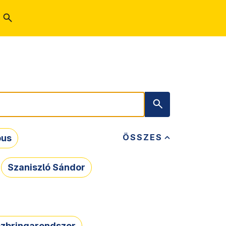
ÖSSZES
bus
Szaniszló Sándor
zbringarendszer