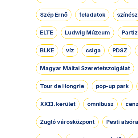
Szép Ernő
feladatok
színész
ELTE
Ludwig Múzeum
Parti
BLKE
víz
csiga
PDSZ
Magyar Máltai Szeretetszolgálat
Tour de Hongrie
pop-up park
XXII. kerület
omnibusz
cen
Zugló városközpont
Pesti alsór