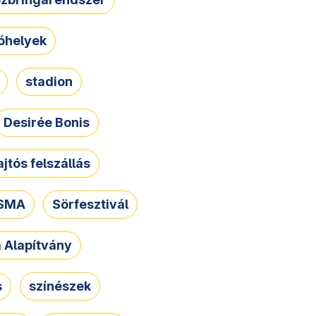
óhelyek
stadion
Desirée Bonis
ajtós felszállás
SMA
Sörfesztivál
a Alapítvány
s
színészek