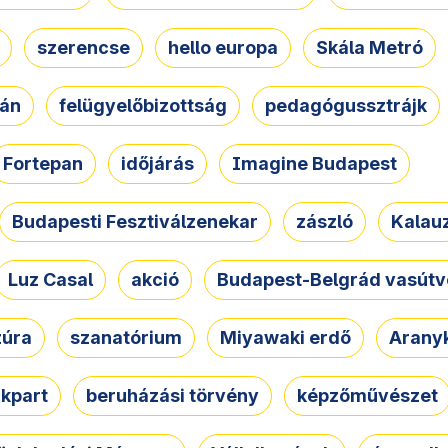
szerencse
hello europa
Skála Metró
zán
felügyelőbizottság
pedagógussztrájk
Fortepan
időjárás
Imagine Budapest
Budapesti Fesztiválzenekar
zászló
Kalau
Luz Casal
akció
Budapest-Belgrád vasútv
zúra
szanatórium
Miyawaki erdő
Arany
akpart
beruházási törvény
képzőművészet