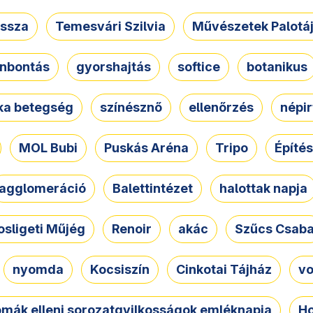
ssza
Temesvári Szilvia
Művészetek Palotá
nbontás
gyorshajtás
softice
botanikus
tka betegség
színésznő
ellenőrzés
népir
MOL Bubi
Puskás Aréna
Tripo
Építés
agglomeráció
Balettintézet
halottak napja
osligeti Műjég
Renoir
akác
Szűcs Csab
nyomda
Kocsiszín
Cinkotai Tájház
vo
omák elleni sorozatgyilkosságok emléknapja
Ho