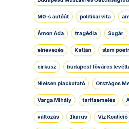
M0-s autóút
politikai vita
am
Ámon Ada
tragédia
Sugár
elnevezés
Katlan
slam poet
cirkusz
budapest főváros levélt
Nielsen piackutató
Országos Me
Varga Mihály
tarifaemelés
A
változás
Ikarus
Víz Koalíció