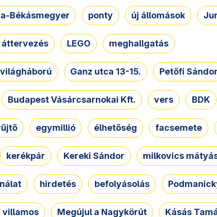
a-Békásmegyer
ponty
új állomások
Ju
áttervezés
LEGO
meghallgatás
. világháború
Ganz utca 13-15.
Petőfi Sándo
Budapest Vásárcsarnokai Kft.
vers
BDK
űjtő
egymillió
élhetőség
facsemete
kerékpár
Kereki Sándor
milkovics mátyá
nálat
hirdetés
befolyásolás
Podmanicky
 villamos
Megújul a Nagykörút
Kásás Tam