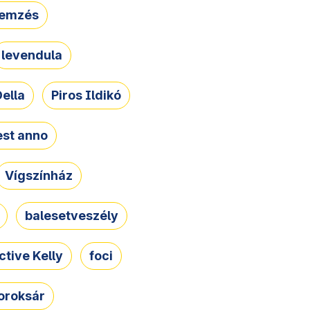
lemzés
levendula
ella
Piros Ildikó
st anno
Vígszínház
balesetveszély
ctive Kelly
foci
oroksár