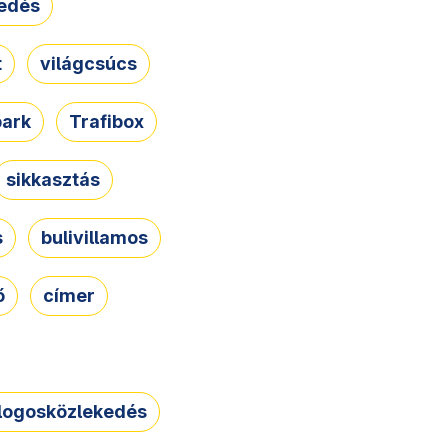
edés
t
világcsúcs
park
Trafibox
sikkasztás
s
bulivillamos
ő
címer
logosközlekedés