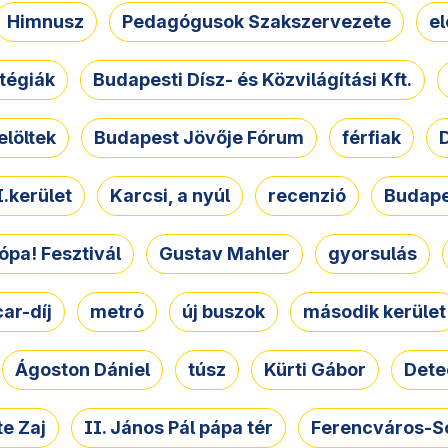
Himnusz
Pedagógusok Szakszervezete
e
atégiák
Budapesti Dísz- és Közvilágítási Kft.
elöltek
Budapest Jövője Fórum
férfiak
D
.kerület
Karcsi, a nyúl
recenzió
Budape
ópa! Fesztivál
Gustav Mahler
gyorsulás
ar-díj
metró
új buszok
második kerület
Ágoston Dániel
túsz
Kürti Gábor
Dete
e Zaj
II. János Pál pápa tér
Ferencváros-S