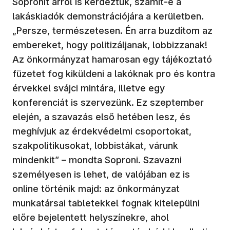
Sopronit arról is kérdeztük, számít-e a
lakáskiadók demonstrációjára a kerületben.
„Persze, természetesen. Én arra buzdítom az
embereket, hogy politizáljanak, lobbizzanak!
Az önkormányzat hamarosan egy tájékoztató
füzetet fog kiküldeni a lakóknak pro és kontra
érvekkel svájci mintára, illetve egy
konferenciát is szervezünk. Ez szeptember
elején, a szavazás első hetében lesz, és
meghívjuk az érdekvédelmi csoportokat,
szakpolitikusokat, lobbistákat, várunk
mindenkit” – mondta Soproni. Szavazni
személyesen is lehet, de valójában ez is
online történik majd: az önkormányzat
munkatársai tabletekkel fognak kitelepülni
előre bejelentett helyszínekre, ahol