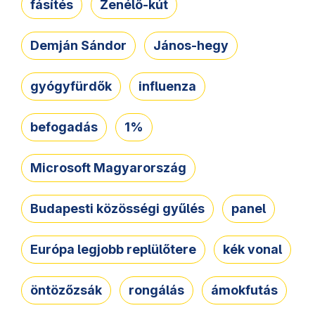
fásítés
Zenélő-kút
Demján Sándor
János-hegy
gyógyfürdők
influenza
befogadás
1%
Microsoft Magyarország
Budapesti közösségi gyűlés
panel
Európa legjobb replülőtere
kék vonal
öntözőzsák
rongálás
ámokfutás