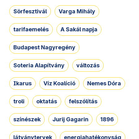
Sörfesztivál
Varga Mihály
tarifaemelés
A Sakál napja
Budapest Nagyregény
Soteria Alapítvány
változás
Ikarus
Víz Koalíció
Nemes Dóra
troli
oktatás
felszólítás
színészek
Jurij Gagarin
1896
látványtervek
energiahatékonyság