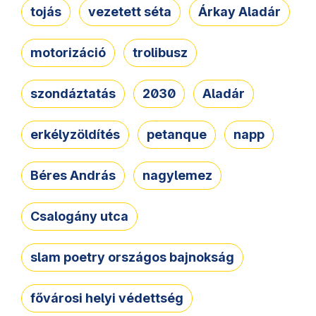
tojás
vezetett séta
Árkay Aladár
motorizáció
trolibusz
szondáztatás
2030
Aladár
erkélyzöldítés
petanque
napp
Béres András
nagylemez
Csalogány utca
slam poetry országos bajnokság
fővárosi helyi védettség