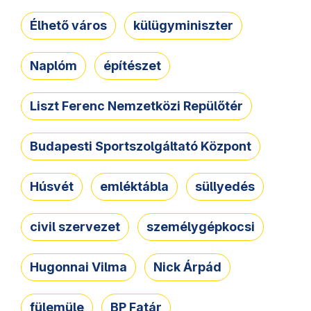
Élhető város
külügyminiszter
Naplóm
építészet
Liszt Ferenc Nemzetközi Repülőtér
Budapesti Sportszolgáltató Központ
Húsvét
emléktábla
süllyedés
civil szervezet
személygépkocsi
Hugonnai Vilma
Nick Árpád
fülemüle
BP Fatár