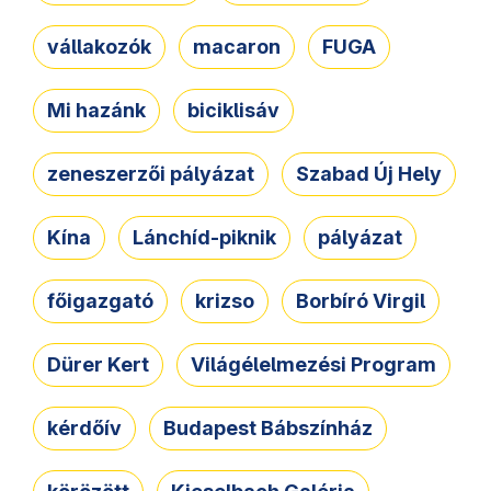
vállakozók
macaron
FUGA
Mi hazánk
biciklisáv
zeneszerzői pályázat
Szabad Új Hely
Kína
Lánchíd-piknik
pályázat
főigazgató
krizso
Borbíró Virgil
Dürer Kert
Világélelmezési Program
kérdőív
Budapest Bábszínház