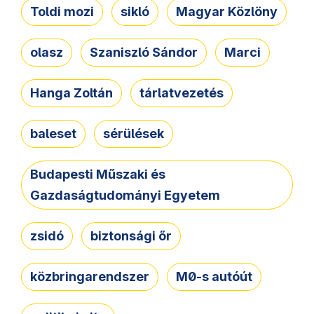
Toldi mozi
sikló
Magyar Közlöny
olasz
Szaniszló Sándor
Marci
Hanga Zoltán
tárlatvezetés
baleset
sérülések
Budapesti Műszaki és
Gazdaságtudományi Egyetem
zsidó
biztonsági őr
közbringarendszer
M0-s autóút