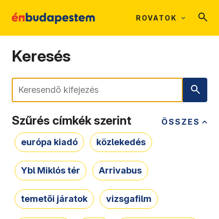
ROVATOK
Keresés
Keresés
Szűrés címkék szerint
ÖSSZES
európa kiadó
közlekedés
Ybl Miklós tér
Arrivabus
temetői járatok
vizsgafilm