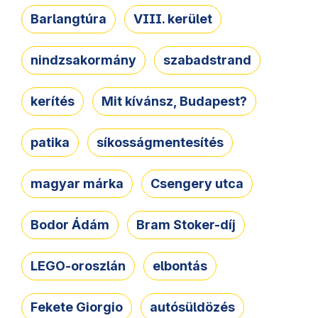
Barlangtúra
VIII. kerület
nindzsakormány
szabadstrand
kerítés
Mit kívánsz, Budapest?
patika
síkosságmentesítés
magyar márka
Csengery utca
Bodor Ádám
Bram Stoker-díj
LEGO-oroszlán
elbontás
Fekete Giorgio
autósüldözés