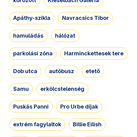
körözött
Kieselbach Galéria
Apáthy-szikla
Navracsics Tibor
hamuládás
hálózat
parkolási zóna
Harminckettesek tere
Dob utca
autóbusz
etető
Samu
erkölcstelenség
Puskás Panni
Pro Urbe díjak
extrém fagylaltok
Billie Eilish