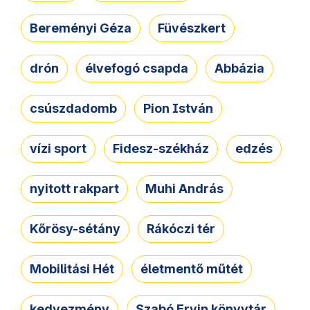
Bereményi Géza
Füvészkert
drón
élvefogó csapda
Abbázia
csúszdadomb
Pion István
vízi sport
Fidesz-székház
edzés
nyitott rakpart
Muhi András
Kőrösy-sétány
Rákóczi tér
Mobilitási Hét
életmentő műtét
kedvezmény
Szabó Ervin könyvtár