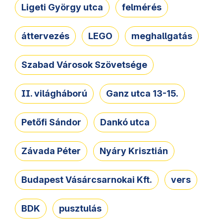
Ligeti György utca
felmérés
áttervezés
LEGO
meghallgatás
Szabad Városok Szövetsége
II. világháború
Ganz utca 13-15.
Petőfi Sándor
Dankó utca
Závada Péter
Nyáry Krisztián
Budapest Vásárcsarnokai Kft.
vers
BDK
pusztulás