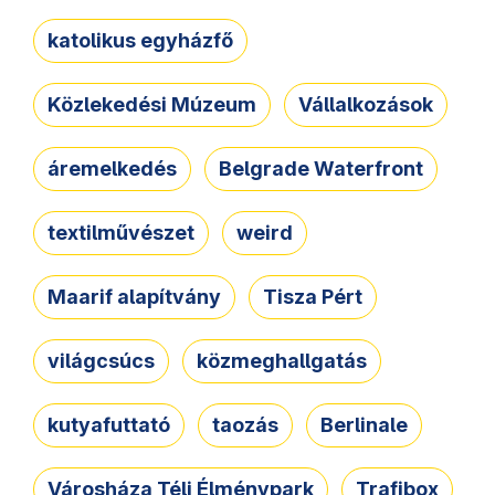
katolikus egyházfő
Közlekedési Múzeum
Vállalkozások
áremelkedés
Belgrade Waterfront
textilművészet
weird
Maarif alapítvány
Tisza Pért
világcsúcs
közmeghallgatás
kutyafuttató
taozás
Berlinale
Városháza Téli Élménypark
Trafibox