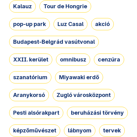
Kalauz
Tour de Hongrie
pop-up park
Luz Casal
akció
Budapest-Belgrád vasútvonal
XXII. kerület
omnibusz
cenzúra
szanatórium
Miyawaki erdő
Aranykorsó
Zugló városközpont
Pesti alsórakpart
beruházási törvény
képzőművészet
lábnyom
tervek