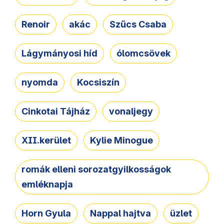
Renoir
akác
Szűcs Csaba
Lágymányosi híd
ólomcsövek
nyomda
Kocsiszín
Cinkotai Tájház
vonaljegy
XII.kerület
Kylie Minogue
romák elleni sorozatgyilkosságok
emléknapja
Horn Gyula
Nappal hajtva
üzlet