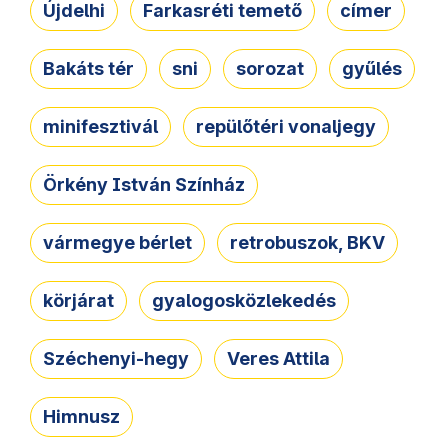
Újdelhi
Farkasréti temető
címer
Bakáts tér
sni
sorozat
gyűlés
minifesztivál
repülőtéri vonaljegy
Örkény István Színház
vármegye bérlet
retrobuszok, BKV
körjárat
gyalogosközlekedés
Széchenyi-hegy
Veres Attila
Himnusz