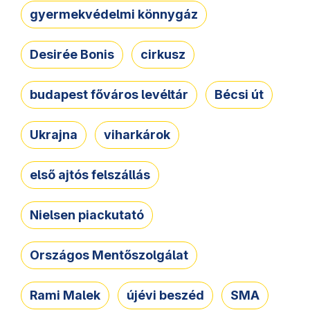
gyermekvédelmi könnygáz
Desirée Bonis
cirkusz
budapest főváros levéltár
Bécsi út
Ukrajna
viharkárok
első ajtós felszállás
Nielsen piackutató
Országos Mentőszolgálat
Rami Malek
újévi beszéd
SMA