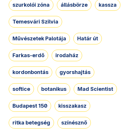
szurkolói zóna
állásbörze
kassza
Temesvári Szilvia
Művészetek Palotája
Határ út
Farkas-erdő
irodaház
kordonbontás
gyorshajtás
softice
botanikus
Mad Scientist
Budapest 150
kisszakasz
ritka betegség
színésznő