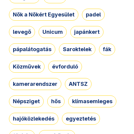
Nők a Nőkért Egyesület
padel
levegő
Unicum
japánkert
pápalátogatás
Saroktelek
fák
Közművek
évforduló
kamerarendszer
ANTSZ
Népsziget
hős
klímasemleges
hajóközlekedés
egyeztetés