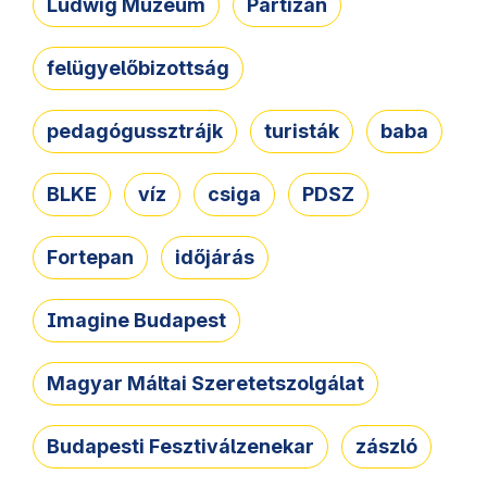
Ludwig Múzeum
Partizán
felügyelőbizottság
pedagógussztrájk
turisták
baba
BLKE
víz
csiga
PDSZ
Fortepan
időjárás
Imagine Budapest
Magyar Máltai Szeretetszolgálat
Budapesti Fesztiválzenekar
zászló