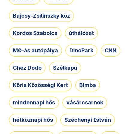
Bajcsy-Zsilinszky köz
Kordos Szabolcs
úthálózat
M0-ás autópálya
DinoPark
CNN
Chez Dodo
Szélkapu
Kőris Közösségi Kert
Bimba
mindennapi hős
vásárcsarnok
hétköznapi hős
Széchenyi István