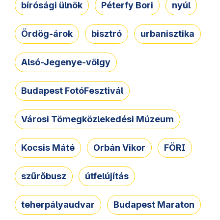
bírósági ülnök
Péterfy Bori
nyúl
Ördög-árok
bisztró
urbanisztika
Alsó-Jegenye-völgy
Budapest FotóFesztivál
Városi Tömegközlekedési Múzeum
Kocsis Máté
Orbán Vikor
FÖRI
szűrőbusz
útfelújítás
teherpályaudvar
Budapest Maraton