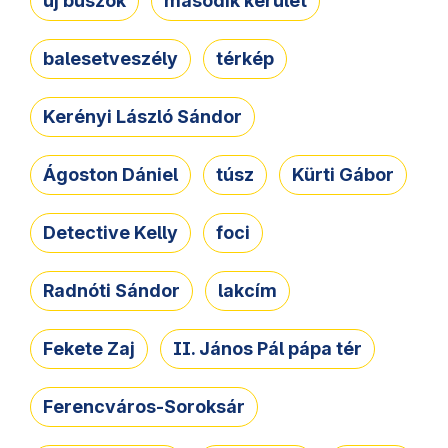
új buszok
második kerület
balesetveszély
térkép
Kerényi László Sándor
Ágoston Dániel
túsz
Kürti Gábor
Detective Kelly
foci
Radnóti Sándor
lakcím
Fekete Zaj
II. János Pál pápa tér
Ferencváros-Soroksár