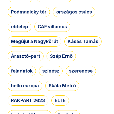
Podmanicky tér
országos csúcs
ebtelep
CAF villamos
Megújul a Nagykörút
Kásás Tamás
Árasztó-part
Szép Ernő
feladatok
színész
szerencse
hello europa
Skála Metró
RAKPART 2023
ELTE