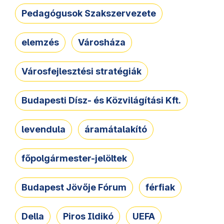
Pedagógusok Szakszervezete
elemzés
Városháza
Városfejlesztési stratégiák
Budapesti Dísz- és Közvilágítási Kft.
levendula
áramátalakító
főpolgármester-jelöltek
Budapest Jövője Fórum
férfiak
Della
Piros Ildikó
UEFA