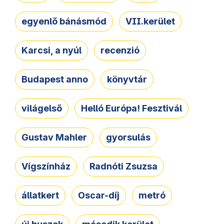
egyenlő bánásmód
VII.kerület
Karcsi, a nyúl
recenzió
Budapest anno
könyvtár
világelső
Helló Európa! Fesztivál
Gustav Mahler
gyorsulás
Vígszínház
Radnóti Zsuzsa
állatkert
Oscar-díj
metró