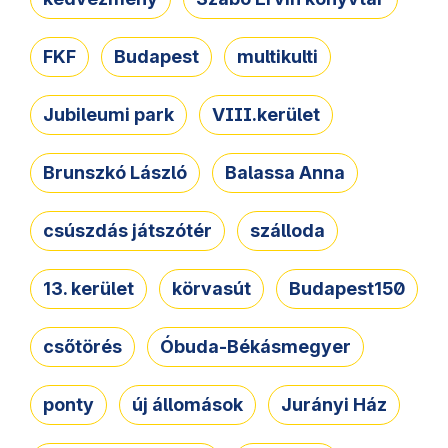
FKF
Budapest
multikulti
Jubileumi park
VIII.kerület
Brunszkó László
Balassa Anna
csúszdás játszótér
szálloda
13. kerület
körvasút
Budapest150
csőtörés
Óbuda-Békásmegyer
ponty
új állomások
Jurányi Ház