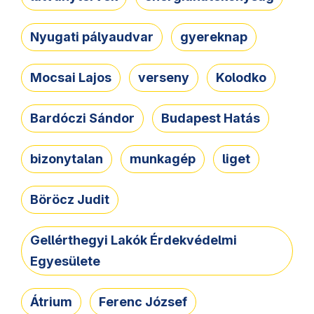
Nyugati pályaudvar
gyereknap
Mocsai Lajos
verseny
Kolodko
Bardóczi Sándor
Budapest Hatás
bizonytalan
munkagép
liget
Böröcz Judit
Gellérthegyi Lakók Érdekvédelmi
Egyesülete
Átrium
Ferenc József