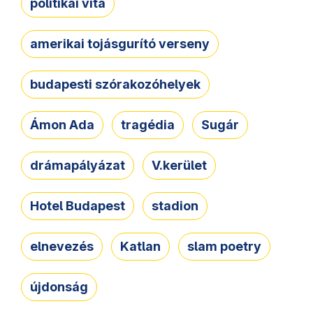
politikai vita
amerikai tojásgurító verseny
budapesti szórakozóhelyek
Ámon Ada
tragédia
Sugár
drámapályázat
V.kerület
Hotel Budapest
stadion
elnevezés
Katlan
slam poetry
újdonság