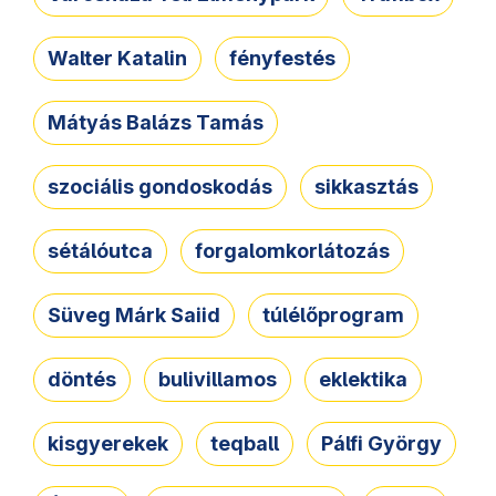
Walter Katalin
fényfestés
Mátyás Balázs Tamás
szociális gondoskodás
sikkasztás
sétálóutca
forgalomkorlátozás
Süveg Márk Saiid
túlélőprogram
döntés
bulivillamos
eklektika
kisgyerekek
teqball
Pálfi György