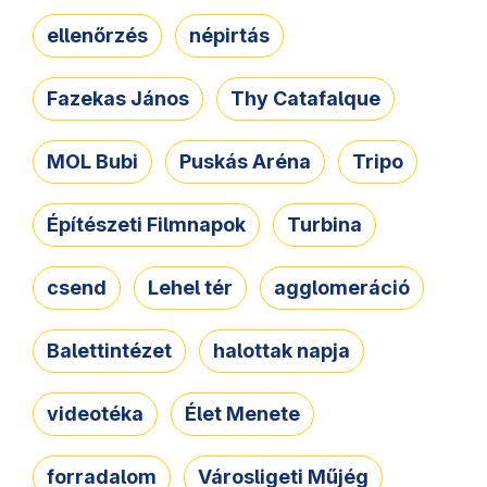
ellenőrzés
népirtás
Fazekas János
Thy Catafalque
MOL Bubi
Puskás Aréna
Tripo
Építészeti Filmnapok
Turbina
csend
Lehel tér
agglomeráció
Balettintézet
halottak napja
videotéka
Élet Menete
forradalom
Városligeti Műjég