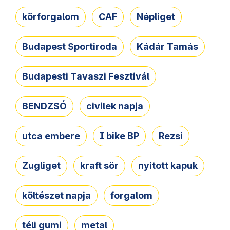
körforgalom
CAF
Népliget
Budapest Sportiroda
Kádár Tamás
Budapesti Tavaszi Fesztivál
BENDZSÓ
civilek napja
utca embere
I bike BP
Rezsi
Zugliget
kraft sör
nyitott kapuk
költészet napja
forgalom
téli gumi
metal