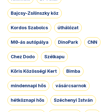
Bajcsy-Zsilinszky köz
Kordos Szabolcs
úthálózat
M0-ás autópálya
DinoPark
CNN
Chez Dodo
Szélkapu
Kőris Közösségi Kert
Bimba
mindennapi hős
vásárcsarnok
hétköznapi hős
Széchenyi István