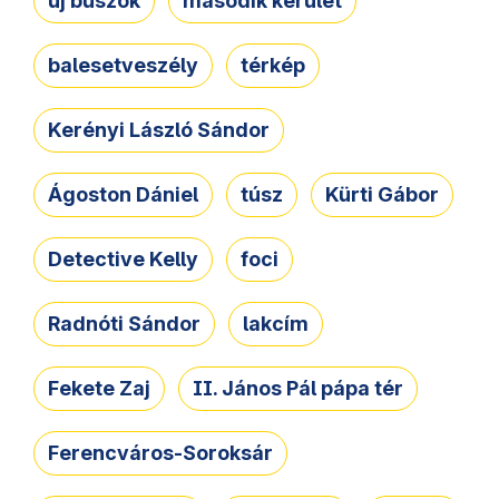
új buszok
második kerület
balesetveszély
térkép
Kerényi László Sándor
Ágoston Dániel
túsz
Kürti Gábor
Detective Kelly
foci
Radnóti Sándor
lakcím
Fekete Zaj
II. János Pál pápa tér
Ferencváros-Soroksár