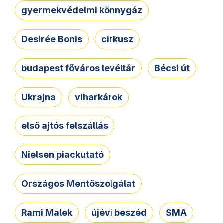
gyermekvédelmi könnygáz
Desirée Bonis
cirkusz
budapest főváros levéltár
Bécsi út
Ukrajna
viharkárok
első ajtós felszállás
Nielsen piackutató
Országos Mentőszolgálat
Rami Malek
újévi beszéd
SMA