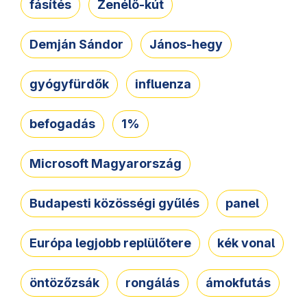
fásítés
Zenélő-kút
Demján Sándor
János-hegy
gyógyfürdők
influenza
befogadás
1%
Microsoft Magyarország
Budapesti közösségi gyűlés
panel
Európa legjobb replülőtere
kék vonal
öntözőzsák
rongálás
ámokfutás