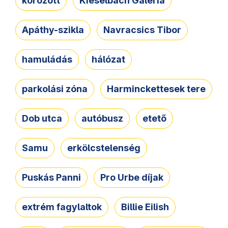
körözött
Kieselbach Galéria
Apáthy-szikla
Navracsics Tibor
hamuládás
hálózat
parkolási zóna
Harminckettesek tere
Dob utca
autóbusz
etető
Samu
erkölcstelenség
Puskás Panni
Pro Urbe díjak
extrém fagylaltok
Billie Eilish