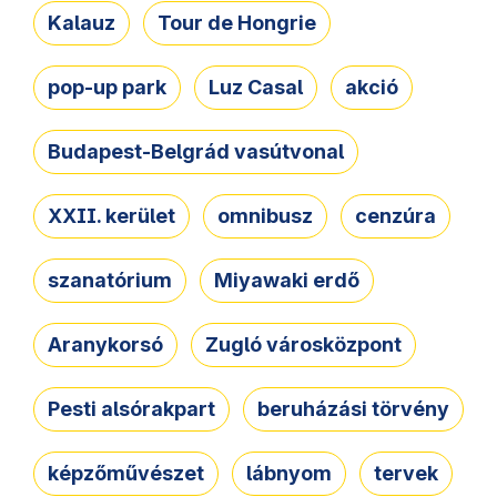
Kalauz
Tour de Hongrie
pop-up park
Luz Casal
akció
Budapest-Belgrád vasútvonal
XXII. kerület
omnibusz
cenzúra
szanatórium
Miyawaki erdő
Aranykorsó
Zugló városközpont
Pesti alsórakpart
beruházási törvény
képzőművészet
lábnyom
tervek