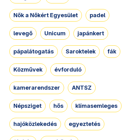
Nők a Nőkért Egyesület
padel
levegő
Unicum
japánkert
pápalátogatás
Saroktelek
fák
Közművek
évforduló
kamerarendszer
ANTSZ
Népsziget
hős
klímasemleges
hajóközlekedés
egyeztetés