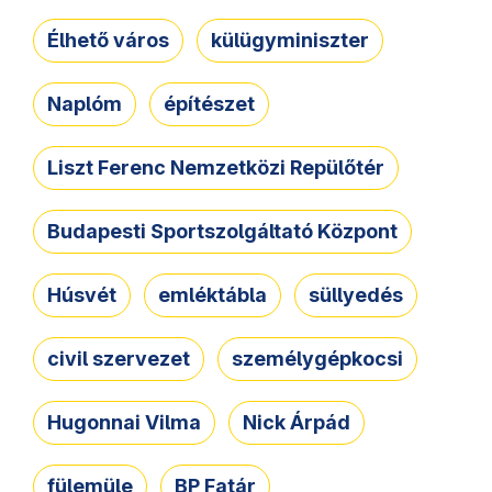
Élhető város
külügyminiszter
Naplóm
építészet
Liszt Ferenc Nemzetközi Repülőtér
Budapesti Sportszolgáltató Központ
Húsvét
emléktábla
süllyedés
civil szervezet
személygépkocsi
Hugonnai Vilma
Nick Árpád
fülemüle
BP Fatár