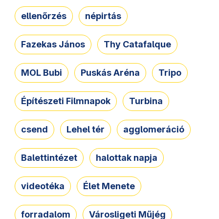
ellenőrzés
népirtás
Fazekas János
Thy Catafalque
MOL Bubi
Puskás Aréna
Tripo
Építészeti Filmnapok
Turbina
csend
Lehel tér
agglomeráció
Balettintézet
halottak napja
videotéka
Élet Menete
forradalom
Városligeti Műjég