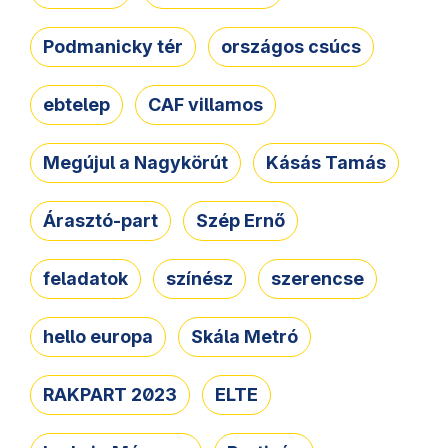
Podmanicky tér
országos csúcs
ebtelep
CAF villamos
Megújul a Nagykörút
Kásás Tamás
Árasztó-part
Szép Ernő
feladatok
színész
szerencse
hello europa
Skála Metró
RAKPART 2023
ELTE