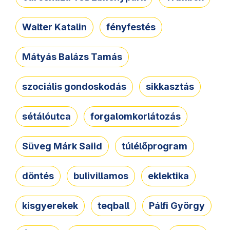
Walter Katalin
fényfestés
Mátyás Balázs Tamás
szociális gondoskodás
sikkasztás
sétálóutca
forgalomkorlátozás
Süveg Márk Saiid
túlélőprogram
döntés
bulivillamos
eklektika
kisgyerekek
teqball
Pálfi György