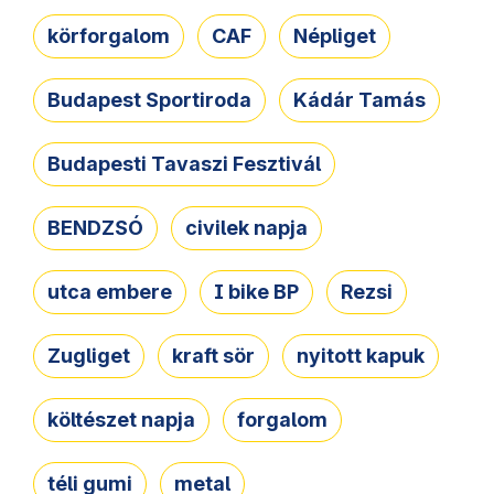
körforgalom
CAF
Népliget
Budapest Sportiroda
Kádár Tamás
Budapesti Tavaszi Fesztivál
BENDZSÓ
civilek napja
utca embere
I bike BP
Rezsi
Zugliget
kraft sör
nyitott kapuk
költészet napja
forgalom
téli gumi
metal