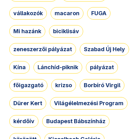
vállakozók
macaron
FUGA
Mi hazánk
biciklisáv
zeneszerzői pályázat
Szabad Új Hely
Kína
Lánchíd-piknik
pályázat
főigazgató
krizso
Borbíró Virgil
Dürer Kert
Világélelmezési Program
kérdőív
Budapest Bábszínház