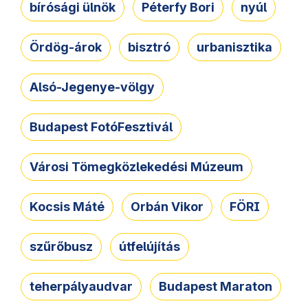
bírósági ülnök
Péterfy Bori
nyúl
Ördög-árok
bisztró
urbanisztika
Alsó-Jegenye-völgy
Budapest FotóFesztivál
Városi Tömegközlekedési Múzeum
Kocsis Máté
Orbán Vikor
FÖRI
szűrőbusz
útfelújítás
teherpályaudvar
Budapest Maraton