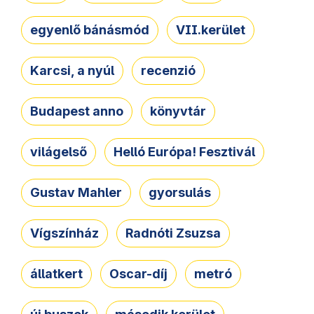
egyenlő bánásmód
VII.kerület
Karcsi, a nyúl
recenzió
Budapest anno
könyvtár
világelső
Helló Európa! Fesztivál
Gustav Mahler
gyorsulás
Vígszínház
Radnóti Zsuzsa
állatkert
Oscar-díj
metró