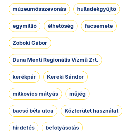
múzeumösszevonás
hulladékgyűjtő
egymillió
élhetőség
facsemete
Zoboki Gábor
Duna Menti Regionális Vízmű Zrt.
kerékpár
Kereki Sándor
milkovics mátyás
műjég
bacsó béla utca
Közterület használat
hirdetés
befolyásolás