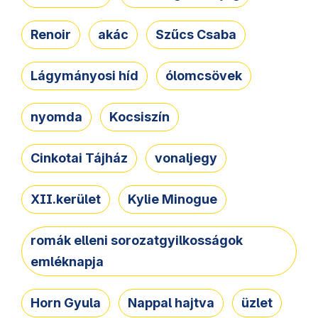
Renoir
akác
Szűcs Csaba
Lágymányosi híd
ólomcsövek
nyomda
Kocsiszín
Cinkotai Tájház
vonaljegy
XII.kerület
Kylie Minogue
romák elleni sorozatgyilkosságok
emléknapja
Horn Gyula
Nappal hajtva
üzlet