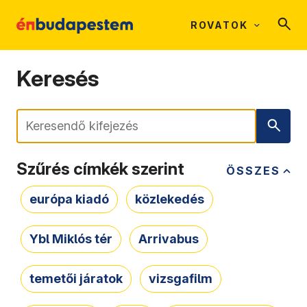
ROVATOK
Keresés
Keresés
Szűrés címkék szerint
ÖSSZES
európa kiadó
közlekedés
Ybl Miklós tér
Arrivabus
temetői járatok
vizsgafilm