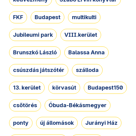
FKF
Budapest
multikulti
Jubileumi park
VIII.kerület
Brunszkó László
Balassa Anna
csúszdás játszótér
szálloda
13. kerület
körvasút
Budapest150
csőtörés
Óbuda-Békásmegyer
ponty
új állomások
Jurányi Ház