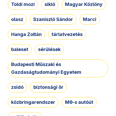
Toldi mozi
sikló
Magyar Közlöny
olasz
Szaniszló Sándor
Marci
Hanga Zoltán
tárlatvezetés
baleset
sérülések
Budapesti Műszaki és
Gazdaságtudományi Egyetem
zsidó
biztonsági őr
közbringarendszer
M0-s autóút