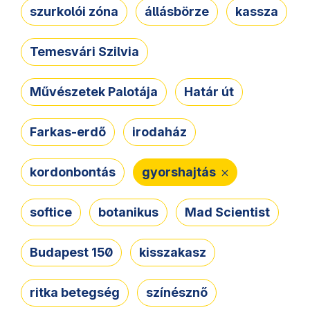
szurkolói zóna
állásbörze
kassza
Temesvári Szilvia
Művészetek Palotája
Határ út
Farkas-erdő
irodaház
kordonbontás
gyorshajtás
softice
botanikus
Mad Scientist
Budapest 150
kisszakasz
ritka betegség
színésznő