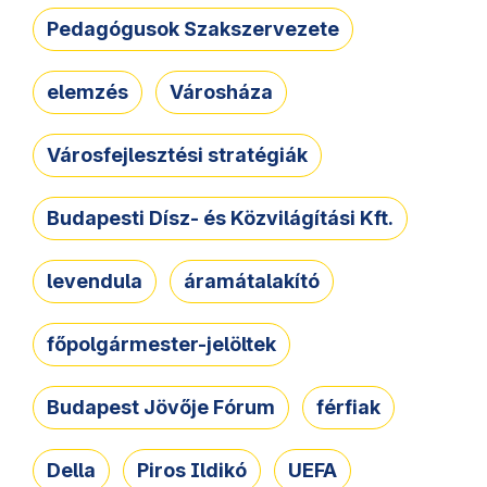
Pedagógusok Szakszervezete
elemzés
Városháza
Városfejlesztési stratégiák
Budapesti Dísz- és Közvilágítási Kft.
levendula
áramátalakító
főpolgármester-jelöltek
Budapest Jövője Fórum
férfiak
Della
Piros Ildikó
UEFA