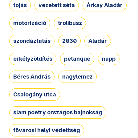
tojás
vezetett séta
Árkay Aladár
motorizáció
trolibusz
szondáztatás
2030
Aladár
erkélyzöldítés
petanque
napp
Béres András
nagylemez
Csalogány utca
slam poetry országos bajnokság
fővárosi helyi védettség