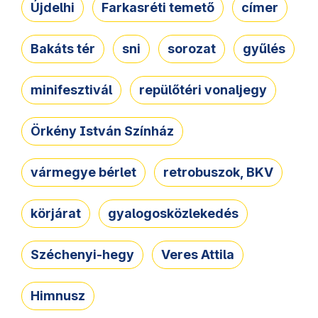
Újdelhi
Farkasréti temető
címer
Bakáts tér
sni
sorozat
gyűlés
minifesztivál
repülőtéri vonaljegy
Örkény István Színház
vármegye bérlet
retrobuszok, BKV
körjárat
gyalogosközlekedés
Széchenyi-hegy
Veres Attila
Himnusz