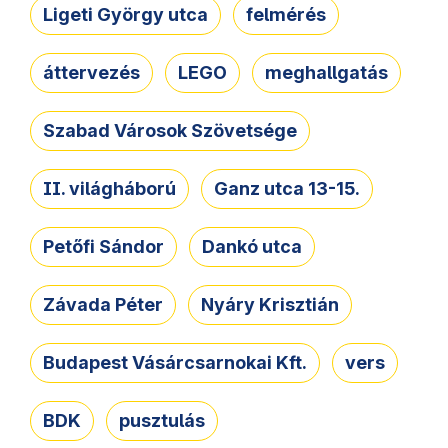
Ligeti György utca
felmérés
áttervezés
LEGO
meghallgatás
Szabad Városok Szövetsége
II. világháború
Ganz utca 13-15.
Petőfi Sándor
Dankó utca
Závada Péter
Nyáry Krisztián
Budapest Vásárcsarnokai Kft.
vers
BDK
pusztulás