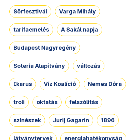
Sörfesztivál
Varga Mihály
tarifaemelés
A Sakál napja
Budapest Nagyregény
Soteria Alapítvány
változás
Ikarus
Víz Koalíció
Nemes Dóra
troli
oktatás
felszólítás
színészek
Jurij Gagarin
1896
látványtervek
energiahatékonyság