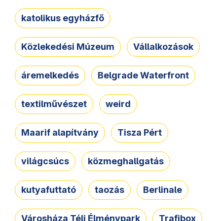
katolikus egyházfő
Közlekedési Múzeum
Vállalkozások
áremelkedés
Belgrade Waterfront
textilművészet
weird
Maarif alapítvány
Tisza Pért
világcsúcs
közmeghallgatás
kutyafuttató
taozás
Berlinale
Városháza Téli Élménypark
Trafibox