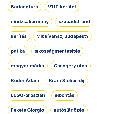
Barlangtúra
VIII. kerület
nindzsakormány
szabadstrand
kerítés
Mit kívánsz, Budapest?
patika
síkosságmentesítés
magyar márka
Csengery utca
Bodor Ádám
Bram Stoker-díj
LEGO-oroszlán
elbontás
Fekete Giorgio
autósüldözés