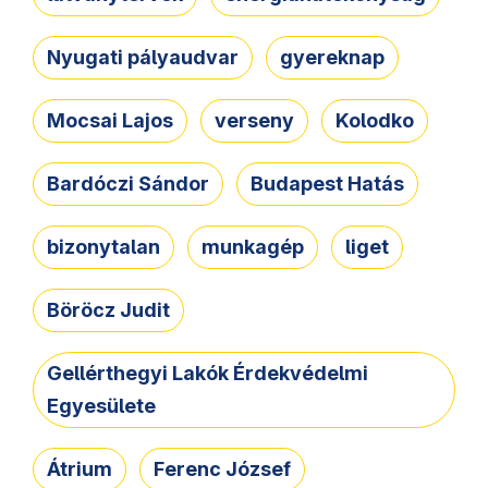
Nyugati pályaudvar
gyereknap
Mocsai Lajos
verseny
Kolodko
Bardóczi Sándor
Budapest Hatás
bizonytalan
munkagép
liget
Böröcz Judit
Gellérthegyi Lakók Érdekvédelmi
Egyesülete
Átrium
Ferenc József