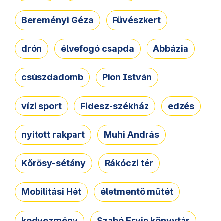
Bereményi Géza
Füvészkert
drón
élvefogó csapda
Abbázia
csúszdadomb
Pion István
vízi sport
Fidesz-székház
edzés
nyitott rakpart
Muhi András
Kőrösy-sétány
Rákóczi tér
Mobilitási Hét
életmentő műtét
kedvezmény
Szabó Ervin könyvtár