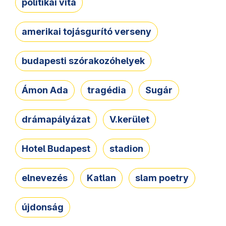
politikai vita
amerikai tojásgurító verseny
budapesti szórakozóhelyek
Ámon Ada
tragédia
Sugár
drámapályázat
V.kerület
Hotel Budapest
stadion
elnevezés
Katlan
slam poetry
újdonság