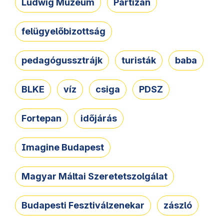
Ludwig Múzeum
Partizán
felügyelőbizottság
pedagógussztrájk
turisták
baba
BLKE
víz
csiga
PDSZ
Fortepan
időjárás
Imagine Budapest
Magyar Máltai Szeretetszolgálat
Budapesti Fesztiválzenekar
zászló